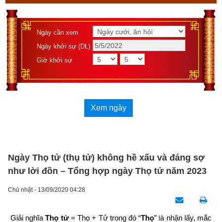
Ngày cần xem
Ngày khởi sự (DL)
Giờ khởi sự
Xem ngày
Ngày Thọ tử (thụ tử) không hề xấu và đáng sợ
như lời đồn – Tổng hợp ngày Thọ tử năm 2023
Chủ nhật - 13/09/2020 04:28
Giải nghĩa 
Thọ tử
 = Thọ + Tử trong đó “
Thọ
” 
à nhận lấy, mắc 
l