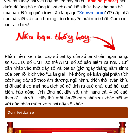
Nếu bạn thấy bài viết này bổ ích hãy ấn nút 
chia sẻ (share) 
bên 
Hán việt được ghép bởi 2 từ 
Thọ
 và 
Tử
, trong đó:
dưới để ủng hộ chúng tôi và chia sẻ kiến thức hay cho bạn bè 
của bạn. Đừng quên truy cập fanpage
“
Xemvm.com
” để cập nhật 
Nhiều website giải thích “
Thọ
” là 
thể hiện sự trường tồn, 
các bài viết và các chương trình khuyến mãi mới nhất. Cám ơn 
bạn rất nhiều!
vĩnh 
cửu, bền lâu, như “thượng thọ”, “thọ ngang Bành 
Tổ”, “thọ ngang trời đất”, “thọ tỷ Nam Sơn”
Còn “
Tử
” là có rất nhiều nghĩa trong đó có nghĩa là màu 
tím (tử y, tử cấm thành), con (hiếu tử, thê tử, tử tôn), 
Phần mềm xem bói dãy số bất kỳ của số tài khoản ngân hàng, 
hoặc là tử biệt, tử ly….
số CCCD, số CMT, số thẻ ATM, số sổ bảo hiểm xã hội… Chỉ 
cần nhập vào một dãy số và bát tự (giờ ngày tháng năm sinh) 
→ nhiều website giải nghĩa Thọ tử thành liên quan nhiều tới 
của bạn rồi kích vào “Luận giải”, hệ thống sẽ luận giải phân tích 
cát hung dãy số theo âm dương, ngũ hành, thiên thời (vận khí), 
tồn tại trường cửu còn theo tôi
 thì “Thọ” ở đây mang 
ý nghĩa 
phối quẻ theo mai hoa dịch số để tính ra quẻ chủ, quẻ hỗ, quẻ 
“Thụ” là nhận lấy, mắc phải thì đúng hơn. Bởi khi đó Thọ tử 
biến, hào động, tính tổng nút dãy số, tính hung cát 4 số cuối 
hay Thụ tử là nhận lấy tử biệt. 
Mặt khác 
nhiều sách chỉ nói 
theo 81 linh số… Hãy thử một lần để cảm nhận sự khác biệt so 
với các phần mềm xem bói dãy số khác.
đến ngày Thụ tử chứ không phải Thọ tử.
Xem bói dãy số
Ngày Thọ tử được coi là ngày xấu, ngày hung tuy nhiên 
không phải trăm sự đều kỵ như nhiều website thổi phồng lên. 
Thực tế ngày này chỉ kỵ về cưới hỏi, động phòng bởi "Nam 