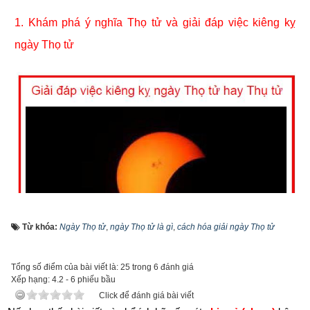
1. Khám phá ý nghĩa Thọ tử và giải đáp việc kiêng kỵ 
ngày Thọ tử
Từ khóa:
Ngày Thọ tử
,
ngày Thọ tử là gì
,
cách hóa giải ngày Thọ tử
Tổng số điểm của bài viết là: 25 trong 6 đánh giá
Giải đáp việc kiêng kỵ ngày Thọ tử hay Thụ tử
Xếp hạng:
4.2
-
6
phiếu bầu
Click để đánh giá bài viết
Trước hết ta đi tìm hiểu ý nghĩa của từ
Thọ tử
. Thọ tử là từ 