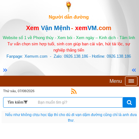
Người dẫn đường
Xem
Vận Mệnh
-
xem
VM
.com
Website số 1 về Phong thủy - Xem bói - Xem ngày – Kinh dịch - Tâm linh
Tư vấn chọn sim hợp tuổi, sinh con giúp bạn cải vận, hút tài lộc, sự
nghiệp thăng tiến
Fanpage: Xemvm.com - Zalo: 0926.138.186 - Hotline: 0926.138.186
Menu
Thứ sáu, 07/08/2026
Nếu như không chịu học tập thì cho dù đi vạn dặm đường cũng chỉ là anh đưa
thư.