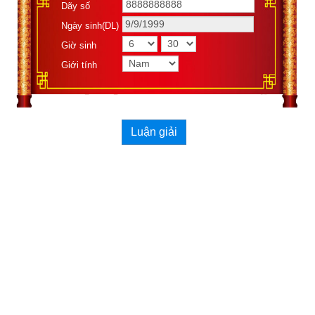
Dãy số
đáo nữ phòng nam tắc tử. Nữ đáo nam phòng nữ tắc vong" → 
Ngày sinh(DL)
Một trong 2 người sẽ phải tử biệt, chia ly. Còn các công việc 
Giờ sinh
khác vẫn tiến hành bình thường. Nhiều website còn khuyến 
Giới tính
khích chọn ngày Thọ tử để làm các công việc như chế tạo 
cung tên, súng ống, bẫy thú, bẫy chim, đan lưới đánh cá, làm 
lờ, đó, cần câu…tôi thì chưa tìm thấy sách nào nói về việc 
này cả.
Luận giải