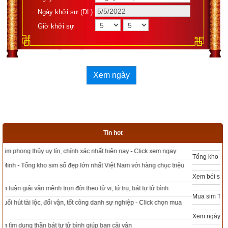
Ngày khởi sự (DL)
Giờ khởi sự
Xem ngày
Ngày Thọ Tử năm 2023 là ngày nào?
Tin hot
Tôi xin tổng hợp
Ngày Thọ tử năm 2023
 theo tháng âm lịch 
như sau:
Tổng kho sim phong thủy - Sim hợp tuổi - Sim hợp mệnh giá rẻ nhất thị trường
Ngày Thọ tử của Tháng 1/2023: Mùng 7 (Bính Tuất), 19 
Xem bói sim phong thủy theo khoa học tử vi, tứ trụ chính xác nhất
(Mậu Tuất)
Mua sim Thần tài, Thần tài theo bạn! Giao sim miễn phí
Ngày Thọ tử của Tháng 2/2023: mùng 8 (Bính Thìn), 20 
Xem ngày đẹp - chọn ngày tốt khởi sự theo kinh dịch chính xác nhất
(Mậu Thìn), Mùng 2 tháng nhuận (Canh Thìn), 14 tháng 