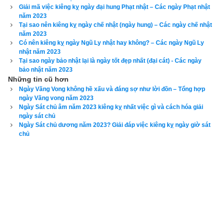
Ba lợn lái ngăn dê đực chạy→ Tháng 3: Ngày Hợi
Giải mã việc kiêng kỵ ngày đại hung Phạt nhật – Các ngày Phạt nhật
năm 2023
Bốn con rắn trắng phủ mèo lang→ Tháng 4: Ngày Tỵ
Tại sao nên kiêng kỵ ngày chế nhật (ngày hung) – Các ngày chế nhật
năm 2023
Có nên kiêng kỵ ngày Ngũ Ly nhật hay không? – Các ngày Ngũ Ly
Năm chuột trèo cây xem khỉ tắm → Tháng 5: Ngày Tý
nhật năm 2023
Tại sao ngày bảo nhật lại là ngày tốt đẹp nhất (đại cát) - Các ngày
Sáu ngựa đi qua chó đón đàng→ Tháng 6: Ngày Ngọ
bảo nhật năm 2023
Những tin cũ hơn
Bảy trâu đực chọi cùng trâu cái→ Tháng 7: Ngày Sửu
Ngày Vãng Vong không hề xấu và đáng sợ như lời đồn – Tổng hợp
ngày Vãng vong năm 2023
Tám dê leo núi lợn xông quàng→ Tháng 8: Ngày Mùi
Ngày Sát chủ âm năm 2023 kiêng kỵ nhất việc gì và cách hóa giải
ngày sát chủ
Ngày Sát chủ dương năm 2023? Giải đáp việc kiêng kỵ ngày giờ sát
Chin hùm đuổi ngựa qua rừng vắng → Tháng 9: Ngày Dần
chủ
Mười khỉ tìm gà tiếng gáy vang→ Tháng 10: Ngày Thân
Mười một mèo kêu hùm lại sợ→ Tháng 11: Ngày Mão
Mười hai gà gáy chốn long sàn → Tháng 12: Ngày Tân Dậu