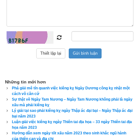
Tại sao ngày Thọ tử kỵ cưới hỏi động phòng
Những tin mới hơn
Phá giải mê tín quanh việc kiêng kỵ Ngày Dương công kỵ nhật một
cách vô căn cứ
Ngày Thọ tử
 là ngày nào trong năm và cách tính ngày Thọ tử 
Sự thật về Ngày Tam Nương – Ngày Tam Nương không phải là ngày
và Sát chủ được lưu truyền qua bài thơ dưới đây:
xấu mà phải kiêng kỵ
Lý giải tại sao phải kiêng kỵ ngày Thập ác đại bại – Ngày Thập ác đại
Một chó nằm kế rắn quấn ngang → Tháng 1: Ngày Tuất
bại năm 2023
Luận giải việc kiêng kỵ ngày Thiên tai địa họa – 33 ngày Thiên tai địa
họa năm 2023
Hai con rồng ấp chuột lông vàng → Tháng 2: Ngày Thìn
Hướng dẫn xem ngày tốt xấu năm 2023 theo sinh khắc ngũ hành
của thiên can và địa chi