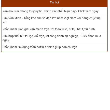
Tin hot
Xem bói sim phong thủy uy tín, chính xác nhất hiện nay - Click xem ngay
Sim Văn Minh - Tổng kho sim số đẹp lớn nhất Việt Nam với hàng chục triệu
sim
Phần mềm luận giải vận mệnh trọn đời theo tử vi, tứ trụ, bát tự tử bình
Sim hợp tuổi hút tài lộc, đổi vận, tốt công danh sự nghiệp - Click chọn mua
ngay
Phần mềm tìm dụng thần bát tự tử bình giúp bạn cải vận