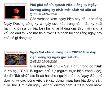
Phá giải mê tín quanh việc kiêng kỵ Ngày
Dương công kỵ nhật một cách vô căn cứ
23:36 24/09/2020
Các website xem ngày hiện nay đều cho rằng 
Ngày Dương công kỵ là ngày cực xấu trong năm, đại kỵ xuất 
hành, khởi sự thì bất lợi nhưng lại không giải thích rõ ràng là 
xấu do đâu thì khó mà tin được? Cá nhân tôi cho rằng ngày này 
chả có gì đáng sợ.
Ngày Sát chủ dương năm 2023? Giải đáp
việc kiêng kỵ ngày giờ sát chủ
05:23 09/08/2020
Giải nghĩa 
Sát chủ
 = Sát + chủ trong đó "
Sát
" 
là có hại, "
Chủ
" là người chủ sự (người thực hiện công việc), 
do đó "
Sát chủ
" tức là có hại cho người chủ sự. Ngày Sát chủ 
dương kỵ các công việc về xây dựng, mua bán bất động sản, 
cưới hỏi. Tìm hiểu ngày Sát chủ dương năm 2023 là ngày nào?