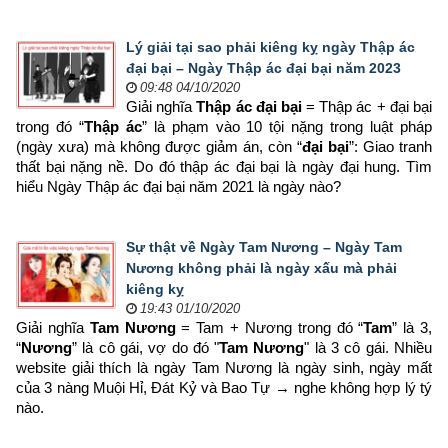
Lý giải tại sao phải kiêng kỵ ngày Thập ác
đại bại – Ngày Thập ác đại bại năm 2023
09:48 04/10/2020
Giải nghĩa 
Thập ác đại bại
 = Thập ác + đại bại 
trong đó “
Thập ác
” là phạm vào 10 tội nặng trong luật pháp 
(ngày xưa) mà không được giảm án, còn “
đại bại
”: Giao tranh 
thất bại nặng nề. Do đó thập ác đại bại là ngày đại hung. Tìm 
hiểu Ngày Thập ác đại bại năm 2021 là ngày nào?
Sự thật về Ngày Tam Nương – Ngày Tam
Nương không phải là ngày xấu mà phải
kiêng kỵ
19:43 01/10/2020
Giải nghĩa 
Tam Nương
 = Tam + Nương trong đó “
Tam
” là 3, 
“
Nương
” là cô gái, vợ do đó "
Tam Nương
" là 3 cô gái. Nhiều 
website giải thích là ngày Tam Nương là ngày sinh, ngày mất 
của 3 nàng Muội Hỉ, Đát Kỷ và Bao Tự → nghe không hợp lý tý 
nào.