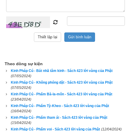
172. Dù quá khứ buông lung, dục lạc
Nhưng về sau tỉnh thức, chuyển tâm
Làm lành, tỏa sáng trần gian
Như trăng rằm chiếu, không còn
Theo dòng sự kiện
Kinh Pháp Cú - Bát nhã tâm kinh - Sách 423 lời vàng của Phật
mây che.
(07/05/2024)
Kinh Pháp Cú - Không phóng dật - Sách 423 lời vàng của Phật
173. Dù ngày trước gây bao tội lỗi
(07/05/2024)
Kinh Pháp Cú - Phẩm Bà-la-môn - Sách 423 lời vàng của Phật
Nhưng hôm nay sám hối, hồi tâm
(23/04/2024)
Kinh Pháp Cú - Phẩm Tỳ-Kheo - Sách 423 lời vàng của Phật
(16/04/2024)
Làm lành, tỏa sáng trần gian
Kinh Pháp Cú - Phẩm tham ái - Sách 423 lời vàng của Phật
(15/04/2024)
Như trăng rằm chiếu, không còn
Kinh Pháp Cú - Phẩm voi - Sách 423 lời vàng của Phật
(12/04/2024)