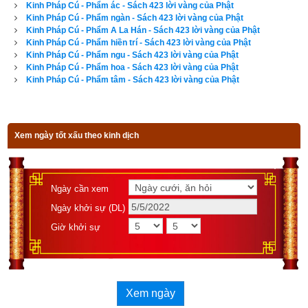
Kinh Pháp Cú - Phẩm ác - Sách 423 lời vàng của Phật
Kinh Pháp Cú - Phẩm ngàn - Sách 423 lời vàng của Phật
176. Với những kẻ chẳng tôn
Kinh Pháp Cú - Phẩm A La Hán - Sách 423 lời vàng của Phật
Kinh Pháp Cú - Phẩm hiền trí - Sách 423 lời vàng của Phật
trọng Pháp
Kinh Pháp Cú - Phẩm ngu - Sách 423 lời vàng của Phật
Kinh Pháp Cú - Phẩm hoa - Sách 423 lời vàng của Phật
Dùng vọng ngôn lừa lọc, rêu rao
Kinh Pháp Cú - Phẩm tâm - Sách 423 lời vàng của Phật
Ghét thiện, bác bỏ đời sau...
Xem ngày tốt xấu theo kinh dịch
Lún sâu đường ác, ngày nào vượt ra!
177. Kẻ keo kiệt không sanh
Ngày cần xem
thiên giới
Ngày khởi sự (DL)
Người dại ngu chẳng đoái
Giờ khởi sự
tình thương
Người hiền thích sống thiện lương
Xem ngày