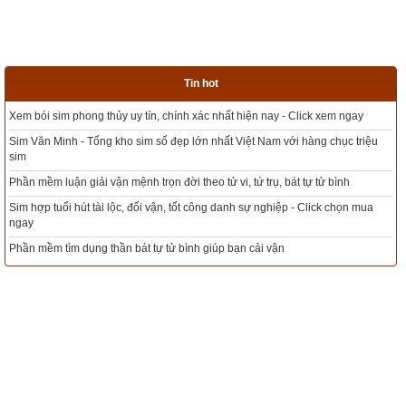
Đời sau hưởng phúc khác thường
thế nhân.
178. Chứng sơ quả thánh nhân
Tin hot
ay
rạng rỡ
Tổng kho sim phong thủy - Sim hợp tuổi - Sim hợp mệnh giá rẻ nhất thị tr
triệu
Hơn cõi trời Thiên chủ uy quyền
Xem bói sim phong thủy theo khoa học tử vi, tứ trụ chính xác nhất
Hơn Trời trong chốn càn khôn
Mua sim Thần tài, Thần tài theo bạn! Giao sim miễn phí
n mua
Khó tìm trong cõi bụi hồng
Xem ngày đẹp - chọn ngày tốt khởi sự theo kinh dịch chính xác nhất
Tổng Kho Sim Năm sinh 0x - 9x - 8x -7x -6x giá rẻ nhất thị trường - Click x
người hơn.
ngay
Để đọc online trọn bộ “Kinh Pháp Cú - 423 lời vàng của Phật” 
kích vào
đây
. Hãy ủng hộ website bằng cách truy cập lịch vạn 
niên trên xemvm.com. Lịch vạn niên của chúng tôi không chỉ 
có các tính năng cơ bản như đổi lịch dương sang lịch âm,
lịch 
can chi
,
lịch tiết khí
,
xem ngày giờ Hoàng Đạo – Hắc Đạo
, 