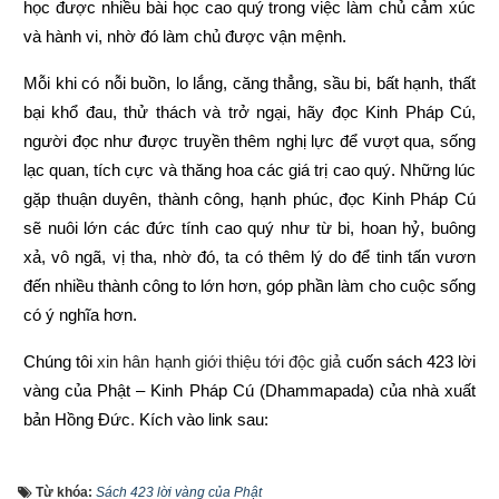
học được nhiều bài học cao quý trong việc làm chủ cảm xúc 
và hành vi, nhờ đó làm chủ được vận mệnh.
Mỗi khi có nỗi buồn, lo lắng, căng thẳng, sầu bi, bất hạnh, thất 
bại khổ đau, thử thách và trở ngại, hãy đọc Kinh Pháp Cú, 
người đọc như được truyền thêm nghị lực để vượt qua, sống 
lạc quan, tích cực và thăng hoa các giá trị cao quý. Những lúc 
gặp thuận duyên, thành công, hạnh phúc, đọc Kinh Pháp Cú 
sẽ nuôi lớn các đức tính cao quý như từ bi, hoan hỷ, buông 
xả, vô ngã, vị tha, nhờ đó, ta có thêm lý do để tinh tấn vươn 
đến nhiều thành công to lớn hơn, góp phần làm cho cuộc sống 
có ý nghĩa hơn.
Chúng tôi 
xin hân hạnh giới thiệu tới độc giả 
cuốn sách 423 lời 
vàng của Phật – Kinh Pháp Cú (Dhammapada) của nhà xuất 
bản Hồng Đức
. 
Kích vào link sau:
https://xemvm.com/thu-vien-ebooks/sach-phat-giao/link-tai-
Từ khóa:
Sách 423 lời vàng của Phật
sach-423-loi-vang-cua-phat-pdf-13.html