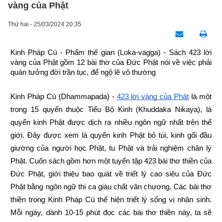
vàng của Phật
Thứ hai - 25/03/2024 20:35
Kinh Pháp Cú - Phẩm thế gian (Loka-vagga) - Sách 423 lời 
vàng của Phật gồm 12 bài thơ của Đức Phật nói về việc phải 
quán tưởng đời trần tục, để ngộ lẽ vô thường
Kinh Pháp Cú (Dhammapada) -
423 lời vàng của Phật
 là một 
trong 15 quyển thuộc Tiểu Bộ Kinh (Khuddaka Nikaya), là 
quyển kinh Phật được dịch ra nhiều ngôn ngữ nhất trên thế 
giới. Đây được xem là quyển kinh Phật bỏ túi, kinh gối đầu 
giường của người học Phật, tu Phật và trải nghiệm chân lý 
Phật. Cuốn sách gồm hơn một tuyển tập 423 bài thơ thiền của 
Đức Phật, giới thiệu bao quát về triết lý cao siêu của Đức 
Phật bằng ngôn ngữ thi ca giàu chất văn chương. Các bài thơ 
thiền trong Kinh Pháp Cú thể hiện triết lý sống vị nhân sinh. 
Mỗi ngày, dành 10-15 phút đọc các bài thơ thiền này, ta sẽ 