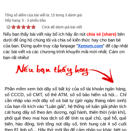
để tải về Ebook
Sách 423 lời vàng của Phật
 - Kinh Pháp Cú 
Tổng số điểm của bài viết là: 15 trong 3 đánh giá
hoặc liên hệ Zalo: 0926.138.186 để nhận trực tiếp file pdf.
Xếp hạng:
5
-
3
phiếu bầu
Click để đánh giá bài viết
Sau đây là Phẩm thế gian được trích từ Cuốn “Kinh Pháp Cú - 
Nếu bạn thấy bài viết này bổ ích hãy ấn nút 
chia sẻ (share) 
bên 
423 lời vàng của Phật” của nhà xuất bản Hồng Đức
dưới để ủng hộ chúng tôi và chia sẻ kiến thức hay cho bạn bè 
của bạn. Đừng quên truy cập fanpage
“
Xemvm.com
” để cập nhật 
XIII. PHẨM THẾ GIAN
các bài viết và các chương trình khuyến mãi mới nhất. Cám ơn 
bạn rất nhiều!
(Loka-vagga)
167. Người sáng suốt chớ ôm tà kiến
Sống buông lung, ti tiện qua ngày.
Phần mềm xem bói dãy số bất kỳ của số tài khoản ngân hàng, 
số CCCD, số CMT, số thẻ ATM, số sổ bảo hiểm xã hội… Chỉ 
Nghiệp tà vạy, chớ kéo dài
cần nhập vào một dãy số và bát tự (giờ ngày tháng năm sinh) 
của bạn rồi kích vào “Luận giải”, hệ thống sẽ luận giải phân tích 
cát hung dãy số theo âm dương, ngũ hành, thiên thời (vận khí), 
Được vầy, sinh tử luân hồi sớm ra.
phối quẻ theo mai hoa dịch số để tính ra quẻ chủ, quẻ hỗ, quẻ 
biến, hào động, tính tổng nút dãy số, tính hung cát 4 số cuối 
168-9. Luôn tinh tấn không mê
theo 81 linh số… Hãy thử một lần để cảm nhận sự khác biệt so 