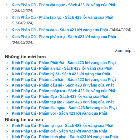
Kinh Pháp Cú - Phẩm địa ngục - Sách 423 lời vàng của Phật
mây che.
(12/04/2024)
Kinh Pháp Cú - Phẩm tạp lục - Sách 423 lời vàng của Phật
174. Kẻ mù tối, thế gian đầy dẫy
(11/04/2024)
Kinh Pháp Cú - Phẩm đạo - Sách 423 lời vàng của Phật
(04/04/2024)
Người sáng trong có mấy trên đời!
Kinh Pháp Cú - Phẩm pháp trụ - Sách 423 lời vàng của Phật
(04/04/2024)
Như chim khôn chẳng vướng mồi
Xem tiếp...
Những tin mới hơn
Người tu đạo đức an vui cõi trời.
Kinh Pháp Cú - Phẩm Phật Đà - Sách 423 lời vàng của Phật
Kinh Pháp Cú - Phẩm an lạc - Sách 423 lời vàng của Phật
175. Như trời thẳm, thiên nga
Kinh Pháp Cú - Phẩm hỷ ái - Sách 423 lời vàng của Phật
Kinh Pháp Cú - Phẩm sân hận - Sách 423 lời vàng của Phật
uốn lượn
Kinh Pháp Cú - Phẩm cấu uế - Sách 423 lời vàng của Phật
Kinh Pháp Cú - Phẩm pháp trụ - Sách 423 lời vàng của Phật
Kinh Pháp Cú - Phẩm đạo - Sách 423 lời vàng của Phật
Có thần thông ẩn hiện không gian
Kinh Pháp Cú - Phẩm tạp lục - Sách 423 lời vàng của Phật
Kinh Pháp Cú - Phẩm địa ngục - Sách 423 lời vàng của Phật
Trí nhân thoát chốn hồng trần
Kinh Pháp Cú - Phẩm voi - Sách 423 lời vàng của Phật
Những tin cũ hơn
Vượt qua ma chướng, vững vàng
Kinh Pháp Cú - Phẩm tự ngã - Sách 423 lời vàng của Phật
Kinh Pháp Cú - Phẩm già - Sách 423 lời vàng của Phật
đường tu.
Kinh Pháp Cú - Phẩm hình phạt - Sách 423 lời vàng của Phật