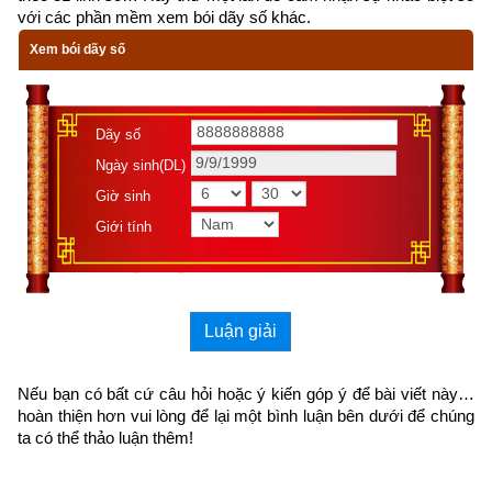
với các phần mềm xem bói dãy số khác.
lạc thú
Xem bói dãy số
Hạnh thanh cao, tu sĩ thường ghi
Trang nghiêm giới đức, hành trì
Dãy số
Hai đời hưởng phúc chỉ vì tu tâm.
Ngày sinh(DL)
Giờ sinh
170. Hãy quán tưởng trong đời
Giới tính
trần tục
Mọi thứ như bọt nước, huyễn vong.
Luận giải
Đến khi ngộ lẽ vô thường
Tử thần không thể lần đường
Nếu bạn có bất cứ câu hỏi hoặc ý kiến góp ý để bài viết này… 
hoàn thiện hơn vui lòng
 để lại một bình luận bên dưới để chúng 
chân nhân.
ta có thể thảo luận thêm!
171. Cõi hồng trần đẹp tuồng