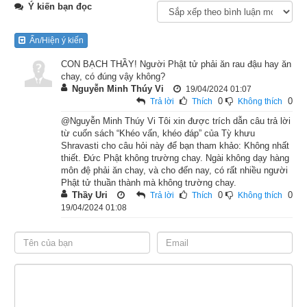
Ý kiến bạn đọc
ảo mộng
Ẩn/Hiện ý kiến
Như xe vua hoành tráng gấm thêu
CON BẠCH THẦY! Người Phật tử phải ăn rau đậu hay ăn
chay, có đúng vậy không?
Kẻ ngu tham đắm, chắt chiêu
Nguyễn Minh Thúy Vi
19/04/2024 01:07
0
0
Trả lời
Thích
Không thích
Người khôn tỉnh thức, chẳng yêu
@Nguyễn Minh Thúy Vi Tôi xin được trích dẫn câu trả lời
từ cuốn sách “Khéo vấn, khéo đáp” của Tỳ khưu
nhiễm đời.
Shravasti cho câu hỏi này để bạn tham khảo: Không nhất
thiết. Đức Phật không trường chay. Ngài không dạy hàng
môn đệ phải ăn chay, và cho đến nay, có rất nhiều người
Phật tử thuần thành mà không trường chay.
Thầy Uri
0
0
Trả lời
Thích
Không thích
19/04/2024 01:08