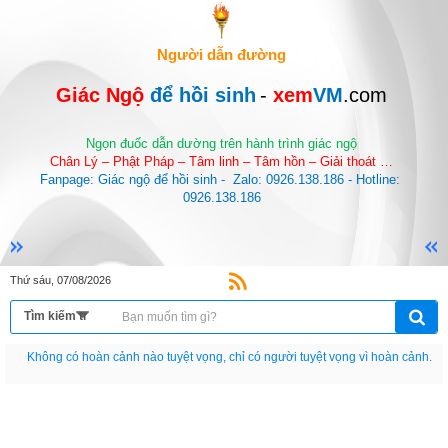
Người dẫn đường
Giác Ngộ 
để hồi sinh
-
 xem
VM
.com
Ngọn đuốc dẫn dường trên hành trình giác ngộ
Chân Lý – Phật Pháp – Tâm linh – Tâm hồn – Giải thoát …
Fanpage: Giác ngộ để hồi sinh -  Zalo: 0926.138.186 - Hotline: 
0926.138.186
Thứ sáu, 07/08/2026
Nếu như không chịu học tập thì cho dù đi vạn dặm đường cũng chỉ là anh đưa
thư.