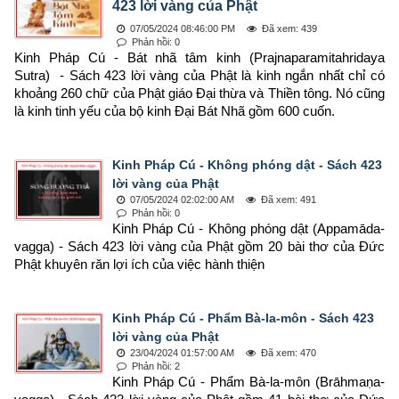
423 lời vàng của Phật
07/05/2024 08:46:00 PM
Đã xem: 439
Phản hồi: 0
Kinh Pháp Cú - Bát nhã tâm kinh (Prajnaparamitahridaya 
Sutra)  - Sách 423 lời vàng của Phật là kinh ngắn nhất chỉ có 
khoảng 260 chữ của Phật giáo Đại thừa và Thiền tông. Nó cũng 
là kinh tinh yếu của bộ kinh Đại Bát Nhã gồm 600 cuốn.
Kinh Pháp Cú - Không phóng dật - Sách 423
lời vàng của Phật
07/05/2024 02:02:00 AM
Đã xem: 491
Phản hồi: 0
Kinh Pháp Cú - Không phóng dật (Appamāda-
vagga) - Sách 423 lời vàng của Phật gồm 20 bài thơ của Đức 
Phật khuyên răn lợi ích của việc hành thiện
Kinh Pháp Cú - Phẩm Bà-la-môn - Sách 423
lời vàng của Phật
23/04/2024 01:57:00 AM
Đã xem: 470
Phản hồi: 2
Kinh Pháp Cú - Phẩm Bà-la-môn (Brāhmaṇa-