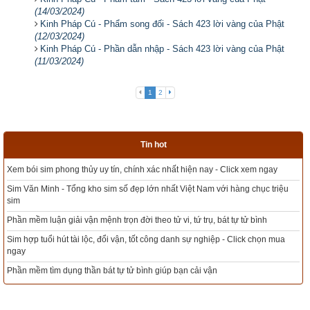
(14/03/2024)
Kinh Pháp Cú - Phẩm song đối - Sách 423 lời vàng của Phật
(12/03/2024)
Kinh Pháp Cú - Phần dẫn nhập - Sách 423 lời vàng của Phật
(11/03/2024)
1
2
Tin hot
m ngay
Tổng kho sim phong thủy - Sim hợp tuổi - Sim hợp mệnh giá rẻ nhất th
hục triệu
Xem bói sim phong thủy theo khoa học tử vi, tứ trụ chính xác nhất
bình
Mua sim Thần tài, Thần tài theo bạn! Giao sim miễn phí
 chọn mua
Xem ngày đẹp - chọn ngày tốt khởi sự theo kinh dịch chính xác nhất
Tổng Kho Sim Năm sinh 0x - 9x - 8x -7x -6x giá rẻ nhất thị trường - Cli
ngay