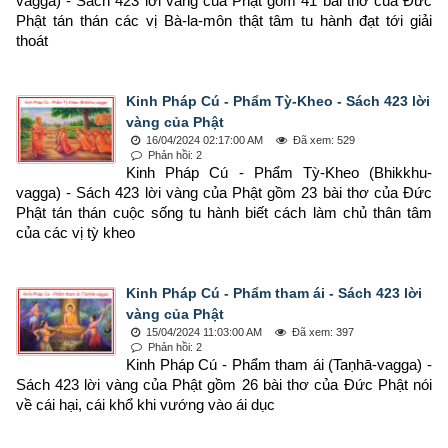
vagga) - Sách 423 lời vàng của Phật gồm 41 bài thơ của Đức 
Phật tán thán các vị Bà-la-môn thật tâm tu hành đạt tới giải 
thoát
Kinh Pháp Cú - Phẩm Tỳ-Kheo - Sách 423 lời
vàng của Phật
16/04/2024 02:17:00 AM
Đã xem: 529
Phản hồi: 2
Kinh Pháp Cú - Phẩm Tỳ-Kheo (Bhikkhu-
vagga) - Sách 423 lời vàng của Phật gồm 23 bài thơ của Đức 
Phật tán thán cuộc sống tu hành biết cách làm chủ thân tâm 
của các vị tỳ kheo
Kinh Pháp Cú - Phẩm tham ái - Sách 423 lời
vàng của Phật
15/04/2024 11:03:00 AM
Đã xem: 397
Phản hồi: 2
Kinh Pháp Cú - Phẩm tham ái (Taṇhā-vagga) - 
Sách 423 lời vàng của Phật gồm 26 bài thơ của Đức Phật nói 
về cái hại, cái khổ khi vướng vào ái dục