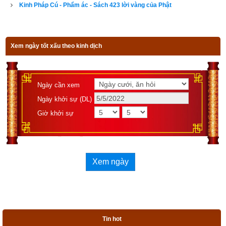
Kinh Pháp Cú - Phẩm ác - Sách 423 lời vàng của Phật
nhiệm mầu.
270. Bậc hiền thánh không gieo
Xem ngày tốt xấu theo kinh dịch
nghiệp sát
Hại con người, động vật, sinh linh.
Ngày cần xem
Tâm từ thương khắp chúng sinh
Ngày khởi sự (DL)
Giờ khởi sự
Loài vô tình lẫn hữu tình như nhau.
271-2. Chẳng vì cớ giữ gìn giới luật
Xem ngày
Hay dựa vào học đủ hiểu nhiều
Chẳng vì thiền định cao siêu
Sống nơi thanh vắng sớm chiều
Tin hot
độc cư...