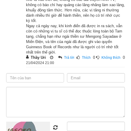
không có báo chí hay quảng cáo lăng nhăng làm xao lảng,
Đức tài ngời sáng, đạo mầu tràn dâng.
khuấy động tâm thức. Hơn nữa, các vị tăng ni thường
dành nhiều thì giờ để hành thiền, nên họ có trí nhớ cực
264. Là tu sĩ đâu do đầu trọc.
kỳ tốt.
Ngay cả ngày nay, khi kinh điển đã được in ra sách, vẫn
còn có những vị tu sĩ có thể đọc thuộc lòng toàn bộ Tam
Phải thực hành, dứt sạch dục tham
tạng, chẳng hạn như ngài thiền sư Mengong Sayadaw ở
Miến Điện, và tên của ngài đã được ghi vào quyển
Không còn phóng túng, dối gian
Guinness Book of Records như là người có trí nhớ tốt
nhất trên thế giới.
Hạng sa-môn ấy chánh chân trọn đời.
Thầy Uri
0
0
Trả lời
Thích
Không thích
21/04/2024 21:00