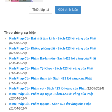
265. Ai chuyển hóa ác nhân lớn nhỏ
Dứt tham, sân, sáng tỏ nguồn tâm
Theo dòng sự kiện
Kinh Pháp Cú - Bát nhã tâm kinh - Sách 423 lời vàng của Phật
Không còn ác pháp, tịnh thanh
(07/05/2024)
Kinh Pháp Cú - Không phóng dật - Sách 423 lời vàng của Phật
Hạng sa-môn ấy xứng danh trên đời.
(07/05/2024)
Kinh Pháp Cú - Phẩm Bà-la-môn - Sách 423 lời vàng của Phật
266. Người tu sĩ phải đâu hành khất
(23/04/2024)
Kinh Pháp Cú - Phẩm Tỳ-Kheo - Sách 423 lời vàng của Phật
Chỉ biết ôm bình bát xin ăn
(16/04/2024)
Kinh Pháp Cú - Phẩm tham ái - Sách 423 lời vàng của Phật
(15/04/2024)
Người tu chánh pháp hiểu rành
Kinh Pháp Cú - Phẩm voi - Sách 423 lời vàng của Phật
(12/04/2024)
Giới hạnh đầy đủ, trí nhân sáng ngời.
Kinh Pháp Cú - Phẩm địa ngục - Sách 423 lời vàng của Phật
(12/04/2024)
Kinh Pháp Cú - Phẩm tạp lục - Sách 423 lời vàng của Phật
267. Người tu sĩ vượt qua thiện, ác
(11/04/2024)