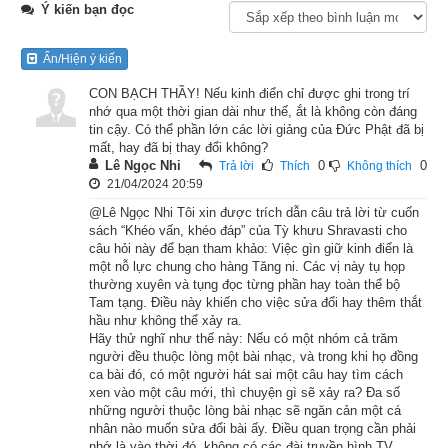
Ý kiến bạn đọc
Trưởng lão như vậy xứng danh
đạo đời.
Ẩn/Hiện ý kiến
CON BẠCH THẦY! Nếu kinh điển chỉ được ghi trong trí
262. Đâu phải đẹp, hoặc tài
nhớ qua một thời gian dài như thế, ắt là không còn đáng
tin cậy. Có thể phần lớn các lời giảng của Đức Phật đã bị
hùng biện
mất, hay đã bị thay đổi không?
Lê Ngọc Nhi
0
0
Trả lời
Thích
Không thích
Mà trở thành người thiện chánh chân.
21/04/2024 20:59
@Lê Ngọc Nhi Tôi xin được trích dẫn câu trả lời từ cuốn
Ai không ích kỷ, hờn ganh
sách “Khéo vấn, khéo đáp” của Tỳ khưu Shravasti cho
câu hỏi này để bạn tham khảo: Việc gìn giữ kinh điển là
Không còn cao ngạo xứng danh
một nỗ lực chung cho hàng Tăng ni. Các vị này tụ họp
thường xuyên và tụng đọc từng phần hay toàn thể bộ
Tam tạng. Điều này khiến cho việc sửa đổi hay thêm thắt
bậc hiền.
hầu như không thể xảy ra.
Hãy thử nghĩ như thế này: Nếu có một nhóm cả trăm
263. Bậc hiền thiện là người dứt được
người đều thuộc lòng một bài nhạc, và trong khi họ đồng
ca bài đó, có một người hát sai một câu hay tìm cách
Tham, sân, si – nguồn gốc khổ đau
xen vào một câu mới, thì chuyện gì sẽ xảy ra? Đa số
những người thuộc lòng bài nhạc sẽ ngăn cản một cá
nhân nào muốn sửa đổi bài ấy. Điều quan trọng cần phải
Tỏ thông trí tuệ làu làu
nhớ là vào thời đó, không có các đài truyền hình TV,