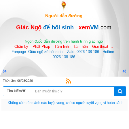
Người dẫn đường
Giác Ngộ 
để hồi sinh
-
 xem
VM
.com
Ngọn đuốc dẫn dường trên hành trình giác ngộ
Chân Lý – Phật Pháp – Tâm linh – Tâm hồn – Giải thoát …
Fanpage: Giác ngộ để hồi sinh -  Zalo: 0926.138.186 - Hotline: 
0926.138.186
Thứ năm, 06/08/2026
Nếu như không chịu học tập thì cho dù đi vạn dặm đường cũng chỉ là anh đưa
thư.