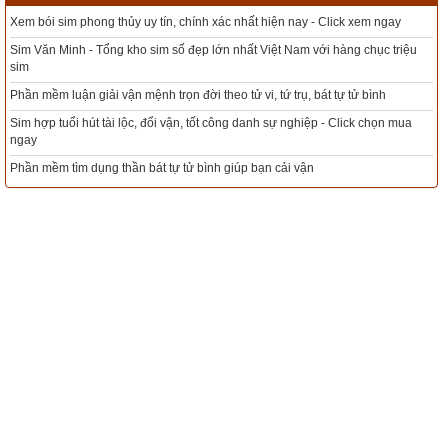
ngay
Tổng kho sim phong thủy - Sim hợp tuổi - Sim hợp mệnh giá rẻ nhất thị 
Mà có thể tự cho chứng đắc
c triệu
Xem bói sim phong thủy theo khoa học tử vi, tứ trụ chính xác nhất
Tự mãn lòng được phước viễn ly
nh
Mua sim Thần tài, Thần tài theo bạn! Giao sim miễn phí
ọn mua
Chớ nên xao lãng hành trì
Xem ngày đẹp - chọn ngày tốt khởi sự theo kinh dịch chính xác nhất
Đến khi lậu hoặc hết thì mới xong.
Tổng Kho Sim Năm sinh 0x - 9x - 8x -7x -6x giá rẻ nhất thị trường - Click
ngay
Ghi chú
:
12. An trụ pháp gồm hai nghĩa: Tuân thủ luật
pháp xã hội và tuân thủ chân lý và luật Phật.
13. Tứ diệu đế: a) Thừa nhận khổ đau, b) Xác
định nguyên nhân, c) Đạt được hạnh phúc niết-bàn,
d) Thực tập bát chánh đạo.