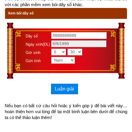
với các phần mềm xem bói dãy số khác.
Chánh tà, đen trắng rõ ràng không sai.
Xem bói dãy số
257. Bậc pháp trụ là người trí giác
Dãy số
Sống công bằng, dẫn dắt mọi người
Ngày sinh(DL)
Không còn chuyên chế, lộng quyền
Giờ sinh
Giới tính
Sống theo luật pháp cho đời
thăng hoa.
261. Người thông đạt bốn điều
Luận giải
chân lý (13)
Nếu bạn có bất cứ câu hỏi hoặc ý kiến góp ý để bài viết này… 
Chủ giác quan, tuệ trí, chánh chân
hoàn thiện hơn vui lòng
 để lại một bình luận bên dưới để chúng 
ta có thể thảo luận thêm!
Không còn lậu hoặc, tịnh thanh