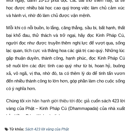
Mỗi ngày, dành 10-15 phút đọc các bài thơ thiền này, ta sẽ 
học được nhiều bài học cao quý trong việc làm chủ cảm xúc 
và hành vi, nhờ đó làm chủ được vận mệnh.
Mỗi khi có nỗi buồn, lo lắng, căng thẳng, sầu bi, bất hạnh, thất 
bại khổ đau, thử thách và trở ngại, hãy đọc Kinh Pháp Cú, 
người đọc như được truyền thêm nghị lực để vượt qua, sống 
lạc quan, tích cực và thăng hoa các giá trị cao quý. Những lúc 
gặp thuận duyên, thành công, hạnh phúc, đọc Kinh Pháp Cú 
sẽ nuôi lớn các đức tính cao quý như từ bi, hoan hỷ, buông 
xả, vô ngã, vị tha, nhờ đó, ta có thêm lý do để tinh tấn vươn 
đến nhiều thành công to lớn hơn, góp phần làm cho cuộc sống 
có ý nghĩa hơn.
Chúng tôi 
xin hân hạnh giới thiệu tới độc giả 
cuốn sách 423 lời 
vàng của Phật – Kinh Pháp Cú (Dhammapada) của nhà xuất 
bản Hồng Đức
. 
Kích vào link sau:
https://xemvm.com/thu-vien-ebooks/sach-phat-giao/link-tai-
Từ khóa:
Sách 423 lời vàng của Phật