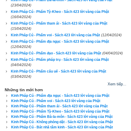
Kinh Pháp Cú - Phẩm Bà-la-môn - Sách 423 lời vàng của Phật
(23/04/2024)
Công phu, làm chủ thân tâm
Kinh Pháp Cú - Phẩm Tỳ-Kheo - Sách 423 lời vàng của Phật
(16/04/2024)
Oai nghi, chính niệm chuyên cần
Kinh Pháp Cú - Phẩm tham ái - Sách 423 lời vàng của Phật
(15/04/2024)
thường xuyên.
Kinh Pháp Cú - Phẩm voi - Sách 423 lời vàng của Phật
(12/04/2024)
Kinh Pháp Cú - Phẩm địa ngục - Sách 423 lời vàng của Phật
297. Đệ tử Phật đêm ngày tỉnh thức
(12/04/2024)
Kinh Pháp Cú - Phẩm đạo - Sách 423 lời vàng của Phật
(04/04/2024)
Niệm Pháp mầu năm đức(23) vẹn toàn
Kinh Pháp Cú - Phẩm pháp trụ - Sách 423 lời vàng của Phật
(04/04/2024)
Công phu, làm chủ thân tâm
Kinh Pháp Cú - Phẩm cấu uế - Sách 423 lời vàng của Phật
(03/04/2024)
Oai nghi, chính niệm chuyên cần
Xem tiếp...
Những tin mới hơn
thường xuyên.
Kinh Pháp Cú - Phẩm địa ngục - Sách 423 lời vàng của Phật
Kinh Pháp Cú - Phẩm voi - Sách 423 lời vàng của Phật
298. Đệ tử Phật đêm ngày tỉnh thức
Kinh Pháp Cú - Phẩm tham ái - Sách 423 lời vàng của Phật
Kinh Pháp Cú - Phẩm Tỳ-Kheo - Sách 423 lời vàng của Phật
Niệm Tăng đoàn giới đức vẹn toàn
Kinh Pháp Cú - Phẩm Bà-la-môn - Sách 423 lời vàng của Phật
Kinh Pháp Cú - Không phóng dật - Sách 423 lời vàng của Phật
Kinh Pháp Cú - Bát nhã tâm kinh - Sách 423 lời vàng của Phật
Công phu, làm chủ thân tâm