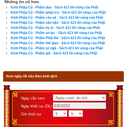
Những tin cũ hơn
Kinh Pháp Cú - Phẩm đạo - Sách 423 lời vàng của Phật
Oai nghi, chính niệm chuyên cần
Kinh Pháp Cú - Phẩm pháp trụ - Sách 423 lời vàng của Phật
Kinh Pháp Cú - Phẩm cấu uế - Sách 423 lời vàng của Phật
thường xuyên.
Kinh Pháp Cú - Phẩm sân hận - Sách 423 lời vàng của Phật
Kinh Pháp Cú - Phẩm hỷ ái - Sách 423 lời vàng của Phật
Kinh Pháp Cú - Phẩm an lạc - Sách 423 lời vàng của Phật
299. Đệ tử Phật đêm ngày tỉnh thức
Kinh Pháp Cú - Phẩm Phật Đà - Sách 423 lời vàng của Phật
Kinh Pháp Cú - Phẩm thế gian - Sách 423 lời vàng của Phật
Quán thân này cấu uế, do duyên
Kinh Pháp Cú - Phẩm tự ngã - Sách 423 lời vàng của Phật
Kinh Pháp Cú - Phẩm già - Sách 423 lời vàng của Phật
Công phu, làm chủ thân tâm
Oai nghi, chính niệm chuyên cần
Xem ngày tốt xấu theo kinh dịch
thường xuyên.
300. Đệ tử Phật đêm ngày tỉnh thức
Ngày cần xem
Hành từ bi, không giết chúng sinh
Ngày khởi sự (DL)
Giờ khởi sự
Công phu, làm chủ thân tâm