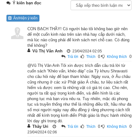
Ý kiến bạn đọc
bất tịnh
Ẩn/Hiện ý kiến
Siêng năng làm những việc đáng làm
CON BẠCH THẦY! Có người bảo tôi không bao giờ nên
để một cuốn kinh nào trên sàn nhà hay cắp dưới nách,
Giữ gìn chánh niệm thân tâm
mà lúc nào cũng phải để kinh sách nơi chỗ cao. Có đúng
thế không?
Não phiền, lậu hoặc tiêu tan hết liền.
Vũ Thị Vân Anh
23/04/2024 02:05
0
0
Trả lời
Thích
Không thích
@Vũ Thị Vân Anh Tôi xin được trích dẫn câu trả lời từ
cuốn sách “Khéo vấn, khéo đáp” của Tỳ khưu Shravasti
cho câu hỏi này để bạn tham khảo: Ngày xưa, ở Âu châu
cũng nhưng ở các xứ Phật giáo Á châu, tư liệu sách rất
hiếm và được xem là những vật có giá trị cao. Cho nên,
người ta rất quý trọng kinh điển, và điển hình là các
phong tục mà bạn vừa nêu ra. Tuy nhiên, mặc dù phong
tục và truyền thống như thế là những điều tốt, hầu như đa
số mọi người ngày nay đều đồng ý rằng phương cách tốt
nhất để kính trọng kinh điển Phật giáo là thực hành những
lời dạy ghi trong đó.
Thầy Uri
0
0
Trả lời
Thích
Không thích
23/04/2024 02:06