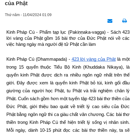
của Phật
Thứ năm - 11/04/2024 01:09
Kinh Pháp Cú - Phẩm tạp lục (Pakiṇṇaka-vagga) - Sách 423 
lời vàng của Phật gồm 16 bài thơ của Đức Phật nói về các 
việc hàng ngày mà người đệ tử Phật cần làm
Kinh Pháp Cú (Dhammapada) -
423 lời vàng của Phật
 là một 
trong 15 quyển thuộc Tiểu Bộ Kinh (Khuddaka Nikaya), là 
quyển kinh Phật được dịch ra nhiều ngôn ngữ nhất trên thế 
giới. Đây được xem là quyển kinh Phật bỏ túi, kinh gối đầu 
giường của người học Phật, tu Phật và trải nghiệm chân lý 
Phật. Cuốn sách gồm hơn một tuyển tập 423 bài thơ thiền của 
Đức Phật, giới thiệu bao quát về triết lý cao siêu của Đức 
Phật bằng ngôn ngữ thi ca giàu chất văn chương. Các bài thơ 
thiền trong Kinh Pháp Cú thể hiện triết lý sống vị nhân sinh. 
Mỗi ngày, dành 10-15 phút đọc các bài thơ thiền này, ta sẽ 