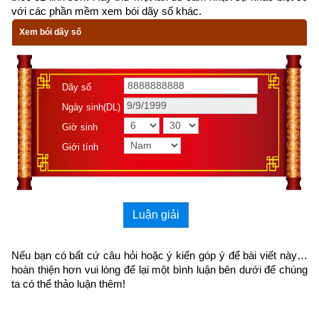
với các phần mềm xem bói dãy số khác.
Lại cầu mong gặt hái bình an
Xem bói dãy số
Những ai thù hận buộc ràng
Không sao thoát khỏi trái ngang
Dãy số
trong đời.
Ngày sinh(DL)
Giờ sinh
292. Việc xứng đáng lại không
Giới tính
làm tốt
Việc chẳng gì lại trút vào thân.
Luận giải
Người ngu ngạo mạn, buông lung
Não phiền, lậu hoặc gia tăng
Nếu bạn có bất cứ câu hỏi hoặc ý kiến góp ý để bài viết này… 
hoàn thiện hơn vui lòng
 để lại một bình luận bên dưới để chúng 
đêm ngày.
ta có thể thảo luận thêm!
293. Quán thân thể do duyên,