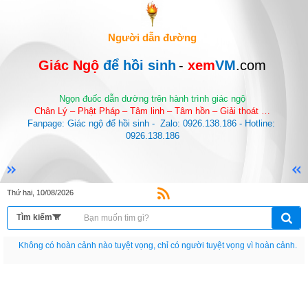
Người dẫn đường
Giác Ngộ 
để hồi sinh
-
 xem
VM
.com
Ngọn đuốc dẫn dường trên hành trình giác ngộ
Chân Lý – Phật Pháp – Tâm linh – Tâm hồn – Giải thoát …
Fanpage: Giác ngộ để hồi sinh -  Zalo: 0926.138.186 - Hotline: 
0926.138.186
Thứ hai, 10/08/2026
Nếu như không chịu học tập thì cho dù đi vạn dặm đường cũng chỉ là anh đưa
thư.