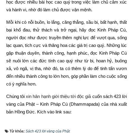
học được nhiều bài học cao quý trong việc làm chủ cảm xúc 
và hành vi, nhờ đó làm chủ được vận mệnh.
Mỗi khi có nỗi buồn, lo lắng, căng thẳng, sầu bi, bất hạnh, thất 
bại khổ đau, thử thách và trở ngại, hãy đọc Kinh Pháp Cú, 
người đọc như được truyền thêm nghị lực để vượt qua, sống 
lạc quan, tích cực và thăng hoa các giá trị cao quý. Những lúc 
gặp thuận duyên, thành công, hạnh phúc, đọc Kinh Pháp Cú 
sẽ nuôi lớn các đức tính cao quý như từ bi, hoan hỷ, buông 
xả, vô ngã, vị tha, nhờ đó, ta có thêm lý do để tinh tấn vươn 
đến nhiều thành công to lớn hơn, góp phần làm cho cuộc sống 
có ý nghĩa hơn.
Chúng tôi 
xin hân hạnh giới thiệu tới độc giả 
cuốn sách 423 lời 
vàng của Phật – Kinh Pháp Cú (Dhammapada) của nhà xuất 
bản Hồng Đức
. 
Kích vào link sau:
https://xemvm.com/thu-vien-ebooks/sach-phat-giao/link-tai-
Từ khóa:
Sách 423 lời vàng của Phật
sach-423-loi-vang-cua-phat-pdf-13.html