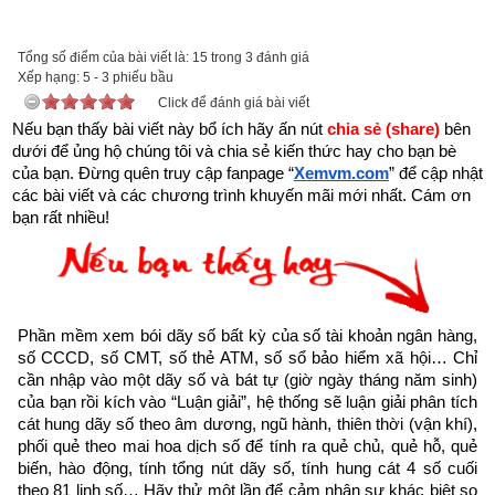
để tải về Ebook
Sách 423 lời vàng của Phật
 - Kinh Pháp Cú 
Tổng số điểm của bài viết là: 15 trong 3 đánh giá
hoặc liên hệ Zalo: 0926.138.186 để nhận trực tiếp file pdf.
Xếp hạng:
5
-
3
phiếu bầu
Click để đánh giá bài viết
Sau đây là Phẩm tạp lục được trích từ Cuốn “Kinh Pháp Cú - 
Nếu bạn thấy bài viết này bổ ích hãy ấn nút 
chia sẻ (share) 
bên 
423 lời vàng của Phật” của nhà xuất bản Hồng Đức
dưới để ủng hộ chúng tôi và chia sẻ kiến thức hay cho bạn bè 
của bạn. Đừng quên truy cập fanpage
“
Xemvm.com
” để cập nhật 
XXI. PHẨM TẠP LỤC
các bài viết và các chương trình khuyến mãi mới nhất. Cám ơn 
bạn rất nhiều!
(Pakiṇṇaka-vagga)
290. Nhờ từ bỏ niềm vui nhỏ nhặt
Mà đạt thành hạnh phúc lớn hơn
Phần mềm xem bói dãy số bất kỳ của số tài khoản ngân hàng, 
số CCCD, số CMT, số thẻ ATM, số sổ bảo hiểm xã hội… Chỉ 
Thú vui ngũ dục chẳng màng
cần nhập vào một dãy số và bát tự (giờ ngày tháng năm sinh) 
của bạn rồi kích vào “Luận giải”, hệ thống sẽ luận giải phân tích 
cát hung dãy số theo âm dương, ngũ hành, thiên thời (vận khí), 
Trí nhân hưởng đạt niết-bàn an vui.
phối quẻ theo mai hoa dịch số để tính ra quẻ chủ, quẻ hỗ, quẻ 
biến, hào động, tính tổng nút dãy số, tính hung cát 4 số cuối 
291. Gieo đau khổ cho người bị hại
theo 81 linh số… Hãy thử một lần để cảm nhận sự khác biệt so 