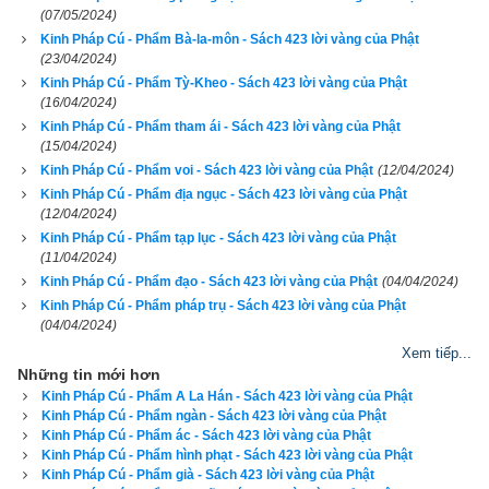
(07/05/2024)
82. Người có trí thích nghe Phật pháp
Kinh Pháp Cú - Phẩm Bà-la-môn - Sách 423 lời vàng của Phật
(23/04/2024)
Gìn an vui, hạnh phúc, thong dong
Kinh Pháp Cú - Phẩm Tỳ-Kheo - Sách 423 lời vàng của Phật
(16/04/2024)
Như hồ sâu thẳm, nước trong
Kinh Pháp Cú - Phẩm tham ái - Sách 423 lời vàng của Phật
(15/04/2024)
Không gì khuấy đục cõi lòng
Kinh Pháp Cú - Phẩm voi - Sách 423 lời vàng của Phật
(12/04/2024)
Kinh Pháp Cú - Phẩm địa ngục - Sách 423 lời vàng của Phật
tịnh thanh.
(12/04/2024)
Kinh Pháp Cú - Phẩm tạp lục - Sách 423 lời vàng của Phật
83. Bậc hiền trí không còn chấp mắc
(11/04/2024)
Kinh Pháp Cú - Phẩm đạo - Sách 423 lời vàng của Phật
(04/04/2024)
Người tịnh thanh bỏ được dục tham
Kinh Pháp Cú - Phẩm pháp trụ - Sách 423 lời vàng của Phật
(04/04/2024)
Sống trong nghịch cảnh, thuận duyên
Xem tiếp...
Những tin mới hơn
Tâm không dao động, vui buồn
Kinh Pháp Cú - Phẩm A La Hán - Sách 423 lời vàng của Phật
Kinh Pháp Cú - Phẩm ngàn - Sách 423 lời vàng của Phật
chẳng xao.
Kinh Pháp Cú - Phẩm ác - Sách 423 lời vàng của Phật
Kinh Pháp Cú - Phẩm hình phạt - Sách 423 lời vàng của Phật
Kinh Pháp Cú - Phẩm già - Sách 423 lời vàng của Phật
84. Chẳng vì ngã hay người nào khác