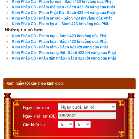
Kinh Pháp Cú - Phẩm tự ngã - Sách 423 lời vàng của Phật
Kinh Pháp Cú - Phẩm thế gian - Sách 423 lời vàng của Phật
Mà tạo điều độc ác, gian tham
Kinh Pháp Cú - Phẩm Phật Đà - Sách 423 lời vàng của Phật
Kinh Pháp Cú - Phẩm an lạc - Sách 423 lời vàng của Phật
Chẳng vì con cái, giàu sang…
Kinh Pháp Cú - Phẩm hỷ ái - Sách 423 lời vàng của Phật
Những tin cũ hơn
Kinh Pháp Cú - Phẩm ngu - Sách 423 lời vàng của Phật
Chẳng vì ngôi vị trên ngàn
Kinh Pháp Cú - Phẩm hoa - Sách 423 lời vàng của Phật
Kinh Pháp Cú - Phẩm tâm - Sách 423 lời vàng của Phật
muôn dân…
Kinh Pháp Cú - Phẩm song đối - Sách 423 lời vàng của Phật
Kinh Pháp Cú - Phần dẫn nhập - Sách 423 lời vàng của Phật
Người có trí công bằng, ngay thật
Giới hạnh tròn, đạo đức thanh cao
Xem ngày tốt xấu theo kinh dịch
Noi theo chánh pháp cao sâu
Phát huy tuệ giác, làm giàu
Ngày cần xem
lương tâm.
Ngày khởi sự (DL)
Giờ khởi sự
85. Đại đa số quẩn quanh ba cõi