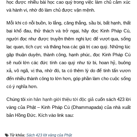
học được nhiều bài học cao quý trong việc làm chủ cảm xúc 
và hành vi, nhờ đó làm chủ được vận mệnh.
Mỗi khi có nỗi buồn, lo lắng, căng thẳng, sầu bi, bất hạnh, thất 
bại khổ đau, thử thách và trở ngại, hãy đọc Kinh Pháp Cú, 
người đọc như được truyền thêm nghị lực để vượt qua, sống 
lạc quan, tích cực và thăng hoa các giá trị cao quý. Những lúc 
gặp thuận duyên, thành công, hạnh phúc, đọc Kinh Pháp Cú 
sẽ nuôi lớn các đức tính cao quý như từ bi, hoan hỷ, buông 
xả, vô ngã, vị tha, nhờ đó, ta có thêm lý do để tinh tấn vươn 
đến nhiều thành công to lớn hơn, góp phần làm cho cuộc sống 
có ý nghĩa hơn.
Chúng tôi 
xin hân hạnh giới thiệu tới độc giả 
cuốn sách 423 lời 
vàng của Phật – Kinh Pháp Cú (Dhammapada) của nhà xuất 
bản Hồng Đức
. 
Kích vào link sau:
https://xemvm.com/thu-vien-ebooks/sach-phat-giao/link-tai-
Từ khóa:
Sách 423 lời vàng của Phật
sach-423-loi-vang-cua-phat-pdf-13.html