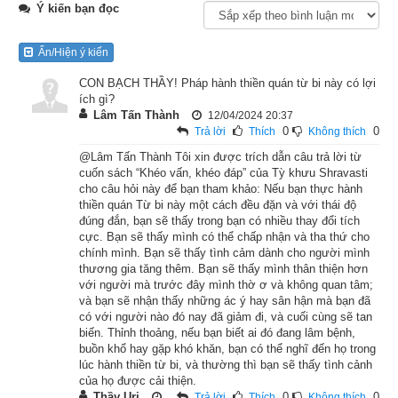
Ý kiến bạn đọc
Cõi tâm thanh tịnh, tỏ làu
Ẩn/Hiện ý kiến
Ngày đêm an lạc pháp mầu
CON BẠCH THẦY! Pháp hành thiền quán từ bi này có lợi
ích gì?
thánh nhân.
Lâm Tấn Thành
12/04/2024 20:37
0
0
Trả lời
Thích
Không thích
@Lâm Tấn Thành Tôi xin được trích dẫn câu trả lời từ
cuốn sách “Khéo vấn, khéo đáp” của Tỳ khưu Shravasti
cho câu hỏi này để bạn tham khảo: Nếu bạn thực hành
thiền quán Từ bi này một cách đều đặn và với thái độ
đúng đắn, bạn sẽ thấy trong bạn có nhiều thay đổi tích
cực. Bạn sẽ thấy mình có thể chấp nhận và tha thứ cho
chính mình. Bạn sẽ thấy tình cảm dành cho người mình
thương gia tăng thêm. Bạn sẽ thấy mình thân thiện hơn
với người mà trước đây mình thờ ơ và không quan tâm;
và bạn sẽ nhận thấy những ác ý hay sân hận mà bạn đã
có với người nào đó nay đã giảm đi, và cuối cùng sẽ tan
biến. Thỉnh thoảng, nếu bạn biết ai đó đang lâm bệnh,
buồn khổ hay gặp khó khăn, bạn có thể nghĩ đến họ trong
lúc hành thiền từ bi, và thường thì bạn sẽ thấy tình cảnh
của họ được cải thiện.
Thầy Uri
0
0
Trả lời
Thích
Không thích