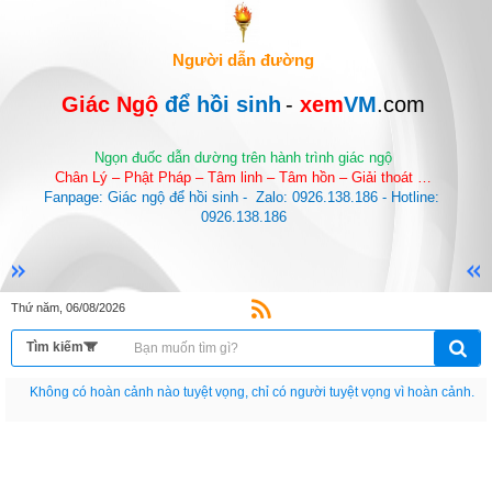
Người dẫn đường
Giác Ngộ 
để hồi sinh
-
 xem
VM
.com
Ngọn đuốc dẫn dường trên hành trình giác ngộ
Chân Lý – Phật Pháp – Tâm linh – Tâm hồn – Giải thoát …
Fanpage: Giác ngộ để hồi sinh -  Zalo: 0926.138.186 - Hotline: 
0926.138.186
Thứ năm, 06/08/2026
Nếu như không chịu học tập thì cho dù đi vạn dặm đường cũng chỉ là anh đưa
thư.