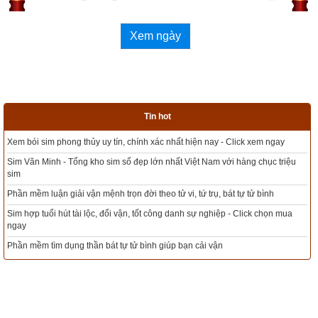
Ít có người vượt khỏi bờ mê
Đa phần chẳng chịu trở về
Xem ngày
Con đường giác ngộ đề huề
chánh chân.
Tin hot
86. Với những kẻ thực hành pháp Phật
ck xem ngay
Tổng kho sim phong thủy - Sim hợp tuổi - Sim hợp mệnh giá rẻ nh
Khéo giảng tuyên, tỉnh thức cõi tâm
àng chục triệu
Xem bói sim phong thủy theo khoa học tử vi, tứ trụ chính xác nhất
Đến bờ giác ngộ, niết-bàn
ự tử bình
Mua sim Thần tài, Thần tài theo bạn! Giao sim miễn phí
Vẫy chào đau khổ, tử sinh bao đời.
Click chọn mua
Xem ngày đẹp - chọn ngày tốt khởi sự theo kinh dịch chính xác n
87. Bậc hiền trí bỏ buông ái dục
Tổng Kho Sim Năm sinh 0x - 9x - 8x -7x -6x giá rẻ nhất thị trường 
Hướng tâm về tỉnh giác, niết-bàn
ngay
Không còn ngu dốt, sân, tham