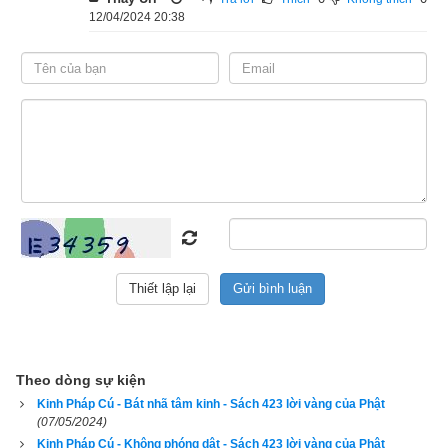
80. Người làm ruộng làm mương
12/04/2024 20:38
dẫn nước
Thợ cung tên trau chuốt mũi tên
Thợ cây uốn ván thẳng liền
Người khôn làm chủ cái tâm
của mình.
81. Như tảng đá vững vàng trước bão
Người trí hiền làm chủ cái tâm
Điềm nhiên trước cảnh phũ phàng
Theo dòng sự kiện
Khen chê chẳng động, không màng
Kinh Pháp Cú - Bát nhã tâm kinh - Sách 423 lời vàng của Phật
(07/05/2024)
thị phi.
Kinh Pháp Cú - Không phóng dật - Sách 423 lời vàng của Phật