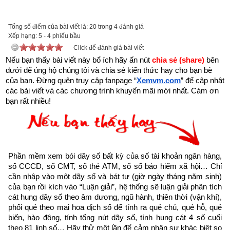
để tải về Ebook
Sách 423 lời vàng của Phật
 - Kinh Pháp Cú 
Tổng số điểm của bài viết là: 20 trong 4 đánh giá
hoặc liên hệ Zalo: 0926.138.186 để nhận trực tiếp file pdf.
Xếp hạng:
5
-
4
phiếu bầu
Click để đánh giá bài viết
Sau đây là Phẩm hiền trí được trích từ Cuốn “Kinh Pháp Cú - 
Nếu bạn thấy bài viết này bổ ích hãy ấn nút 
chia sẻ (share) 
bên 
423 lời vàng của Phật” của nhà xuất bản Hồng Đức
dưới để ủng hộ chúng tôi và chia sẻ kiến thức hay cho bạn bè 
của bạn. Đừng quên truy cập fanpage
“
Xemvm.com
” để cập nhật 
VI. PHẨM HIỀN TRÍ
các bài viết và các chương trình khuyến mãi mới nhất. Cám ơn 
bạn rất nhiều!
(Paṇḍita-vagga)
76. Gặp người trí chỉ điều non kém
Lòng biết ơn, cố gắng sửa sai
Phần mềm xem bói dãy số bất kỳ của số tài khoản ngân hàng, 
số CCCD, số CMT, số thẻ ATM, số sổ bảo hiểm xã hội… Chỉ 
Kết thân người trí thật hay
cần nhập vào một dãy số và bát tự (giờ ngày tháng năm sinh) 
của bạn rồi kích vào “Luận giải”, hệ thống sẽ luận giải phân tích 
cát hung dãy số theo âm dương, ngũ hành, thiên thời (vận khí), 
Dẫn đường kho báu tại ngay đời này.
phối quẻ theo mai hoa dịch số để tính ra quẻ chủ, quẻ hỗ, quẻ 
biến, hào động, tính tổng nút dãy số, tính hung cát 4 số cuối 
77. Bậc hiền trí giúp người sửa lỗi
theo 81 linh số… Hãy thử một lần để cảm nhận sự khác biệt so 