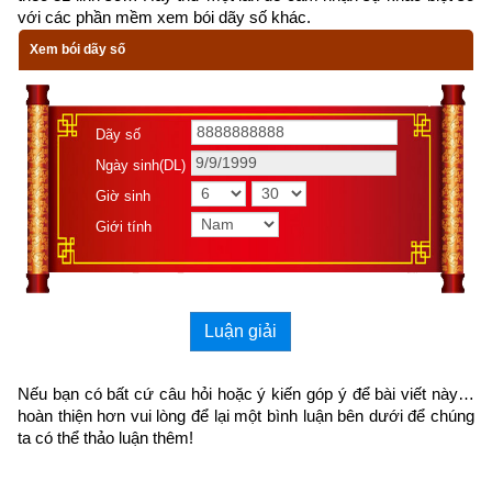
với các phần mềm xem bói dãy số khác.
Bỏ đường tà, dẫn lối đường ngay
Xem bói dãy số
Người lành quý trọng, chắp tay
Còn phường xấu ác ghét cay vô cùng.
Dãy số
78. Chớ kết bạn với phường xấu ác
Ngày sinh(DL)
Giờ sinh
Kẻ dối gian, cay độc, tiểu nhân.
Giới tính
Hãy thân với bạn hiền lành
Học theo gương hạnh chánh chân,
Luận giải
sửa mình.
79. Người có trí thấm nhuần
Nếu bạn có bất cứ câu hỏi hoặc ý kiến góp ý để bài viết này… 
hoàn thiện hơn vui lòng
 để lại một bình luận bên dưới để chúng 
Phật pháp
ta có thể thảo luận thêm!
Tâm say niềm hạnh phúc cao sâu