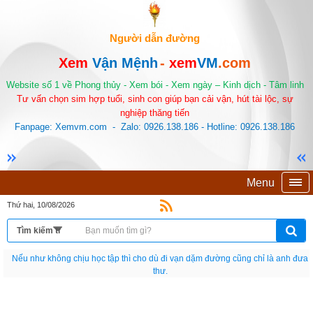
Người dẫn đường
Xem
Vận Mệnh
-
xem
VM
.com
Website số 1 về Phong thủy - Xem bói - Xem ngày – Kinh dịch - Tâm linh
Tư vấn chọn sim hợp tuổi, sinh con giúp bạn cải vận, hút tài lộc, sự
nghiệp thăng tiến
Fanpage: Xemvm.com - Zalo: 0926.138.186 - Hotline: 0926.138.186
Menu
Thứ hai, 10/08/2026
Nếu như không chịu học tập thì cho dù đi vạn dặm đường cũng chỉ là anh đưa
thư.