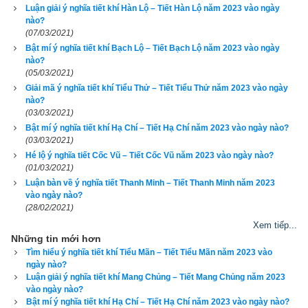
Luận giải ý nghĩa tiết khí Hàn Lộ – Tiết Hàn Lộ năm 2023 vào ngày
Quẻ Ly kết hợp với mùa hạ hình thành thế hỏa vượng 
nào?
thịnh
(07/03/2021)
Bật mí ý nghĩa tiết khí Bạch Lộ – Tiết Bạch Lộ năm 2023 vào ngày
nào?
Quẻ Càn, Quẻ Đoài kết hợp với mùa thu hình thành thế 
(05/03/2021)
kim vượng thịnh
Giải mã ý nghĩa tiết khí Tiểu Thử – Tiết Tiểu Thử năm 2023 vào ngày
nào?
Quẻ Khảm kết hợp với mùa xuân hình thành thế thủy 
(03/03/2021)
vượng thịnh
Bật mí ý nghĩa tiết khí Hạ Chí – Tiết Hạ Chí năm 2023 vào ngày nào?
(03/03/2021)
Quẻ Khôn, Quẻ Cấn cùng với các tháng Thìn, Tuất, 
Hé lộ ý nghĩa tiết Cốc Vũ – Tiết Cốc Vũ năm 2023 vào ngày nào?
(01/03/2021)
Sửu, Mùi hay còn gọi là 4 tháng tứ quý (3, 9, 12, 6) tổ 
Luận bàn về ý nghĩa tiết Thanh Minh – Tiết Thanh Minh năm 2023
hợp lại tạo nên thế Thổ vượng thịnh
vào ngày nào?
(28/02/2021)
Tiết Lập Hạ là tiết khí thuộc tháng 4 (Tỵ) thuộc mùa Hạ theo
Xem tiếp...
lịch tiết khí
. Theo học thuyết quái khí thì tháng 4 Mùa hạ Hỏa 
Những tin mới hơn
Tìm hiểu ý nghĩa tiết khí Tiểu Mãn – Tiết Tiểu Mãn năm 2023 vào
vượng, bởi Mộc sinh Hỏa mà Hỏa là lửa. Lửa đây là lử Thiên, 
ngày nào?
lửa trời soi tỏ vũ trụ. Lửa người là sức mạnh của tâm linh 
Luận giải ý nghĩa tiết khí Mang Chủng – Tiết Mang Chủng năm 2023
vào ngày nào?
bồng bột, hay làm cho con người thường đi quá trớn, nên cổ 
Bật mí ý nghĩa tiết khí Hạ Chí – Tiết Hạ Chí năm 2023 vào ngày nào?