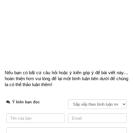
Ngày cần xem
Ngày khởi sự (DL)
Giờ khởi sự
Xem ngày
Nếu bạn có bất cứ câu hỏi hoặc ý kiến góp ý để bài viết này… 
hoàn thiện hơn vui lòng
 để lại một bình luận bên dưới để chúng 
ta có thể thảo luận thêm!
3. Luận về Vượng – Tướng – Hưu – Tù – Tử của ngũ 
hành trong tiết Lập Hạ
Ý kiến bạn đọc
Theo thời tiết và tập quán của dân tộc Việt Nam thì một năm 
có 4 mùa Xuân, Hạ, Thu, Đông. Mỗi mùa có 3 tháng. Cụ thể: