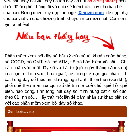
Nếu bạn thấy bài viết này bổ ích hãy ấn nút 
chia sẻ (share) 
bên 
mặt trời nằm ở vị trí tọa độ xích kinh 45 độ (kinh độ Mặt Trời 
dưới để ủng hộ chúng tôi và chia sẻ kiến thức hay cho bạn bè 
của bạn. Đừng quên truy cập fanpage
“
Xemvm.com
” để cập nhật 
bằng 45°).
các bài viết và các chương trình khuyến mãi mới nhất. Cám ơn 
bạn rất nhiều!
"Lập" là xác lập, "hạ" là mùa hạ (còn gọi là mùa hè), do đó lập 
hạ là đánh dấu sự bắt đầu của mùa hè, thời tiết oi bức, nóng 
nực, độ ẩm không khí tương đối cao, lúc này vạn vật phát 
triển mạnh mẽ.
Phần mềm xem bói dãy số bất kỳ của số tài khoản ngân hàng, 
2. Tiết Lập Hạ năm 2023 vào ngày nào?
số CCCD, số CMT, số thẻ ATM, số sổ bảo hiểm xã hội… Chỉ 
cần nhập vào một dãy số và bát tự (giờ ngày tháng năm sinh) 
của bạn rồi kích vào “Luận giải”, hệ thống sẽ luận giải phân tích 
Mỗi năm tiết
Lập hạ
 thường bắt đầu từ ngày 6 hoặc 7 tháng 05 
cát hung dãy số theo âm dương, ngũ hành, thiên thời (vận khí), 
và kết thúc vào ngày 20 hoặc 21 tháng 05 Dương lịch. Tiết 
phối quẻ theo mai hoa dịch số để tính ra quẻ chủ, quẻ hỗ, quẻ 
Lập hạ năm 2023 bắt đầu vào ngày 06/05/2023 lúc 01h:18 
biến, hào động, tính tổng nút dãy số, tính hung cát 4 số cuối 
theo 81 linh số… Hãy thử một lần để cảm nhận sự khác biệt so 
phút và kết thúc ngày 21/05/2023 lúc 14h:09 phút Để biết ngày 
với các phần mềm xem bói dãy số khác.
hôm nay rơi vào tiết khí nào các bạn chỉ cần truy cập vào 
Xem bói dãy số
phần mềm lịch vạn niên của chúng tôi ở bên dưới. Lịch vạn 
niên của chúng tôi không chỉ có các tính năng cơ bản như đổi 
lịch dương sang lịch âm,
lịch can chi
,
lịch tiết khí
,
xem ngày 