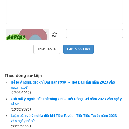
Mùa Xuân gồm 3 tháng: Dần (tháng 1) – Mão (tháng 2) 
– Thìn (tháng 3).
Mùa Hạ gồm 3 tháng: Tỵ (tháng 4) – Ngọ (tháng 5) – 
Mùi (tháng 6).
Mùa Thu gồm 3 tháng: Thân (tháng 7) – Dậu (tháng 8) – 
Tuất (tháng 9).
Mùa Đông gồm 3 tháng: Hợi (tháng 10) – Tý (tháng 11) 
– Sửu (tháng 12).
Theo dòng sự kiện
Tuy nhiên theo
Học Thuyết quái khí
 dùng “Quái” của “Chu 
Hé lộ ý nghĩa tiết khí Đại Hàn (大寒) – Tiết Đại Hàn năm 2023 vào
ngày nào?
dịch” phối ghép đối với khí hậu của bốn mùa để xác định mùa 
(12/03/2021)
vượng của bát quái và ngũ hành theo 4 mùa lại hơi khác một 
Giải mã ý nghĩa tiết khí Đông Chí – Tiết Đông Chí năm 2023 vào ngày
chút như sau:
nào?
(10/03/2021)
Quẻ Tốn kết hợp với mùa xuân hình thành thế mộc 
Luận bàn về ý nghĩa tiết khí Tiểu Tuyết – Tiết Tiểu Tuyết năm 2023
vào ngày nào?
vượng thịnh
(09/03/2021)