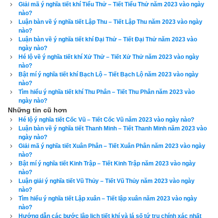
nhân mới lấy chữ Lễ để buộc ràng. Hoả là mặt trời soi khắp 
Giải mã ý nghĩa tiết khí Tiểu Thử – Tiết Tiểu Thử năm 2023 vào ngày
nơi để bồi dưỡng muôn loài và duy trì cuộc sinh tồn của vũ 
nào?
Luận bàn về ý nghĩa tiết Lập Thu – Tiết Lập Thu năm 2023 vào ngày
trụ, không có lửa đầm ấm thì cỏ cây muôn loài không phát 
nào?
triển được. Hỏa vượng thì khắc kim, kim bị hỏa khắc cho nên 
Luận bàn về ý nghĩa tiết khí Đại Thử – Tiết Đại Thử năm 2023 vào
ngày nào?
Kim bị suy đến mức  Vô Khí (Tử), còn Hỏa sinh Thổ nên Thổ 
Hé lộ về ý nghĩa tiết khí Xử Thử – Tiết Xử Thử năm 2023 vào ngày
Tướng, Mộc sinh Hỏa nên Hỏa Hư, còn Thủy khắc Hỏa nên 
nào?
Bật mí ý nghĩa tiết khí Bạch Lộ – Tiết Bạch Lộ năm 2023 vào ngày
Thủy Tù. Vì vậy quẻ “Càn”, quẻ “Đoài” Kim suy bại vào mùa 
nào?
hạ.
Tìm hiểu ý nghĩa tiết khí Thu Phân – Tiết Thu Phân năm 2023 vào
ngày nào?
Những tin cũ hơn
Hé lộ ý nghĩa tiết Cốc Vũ – Tiết Cốc Vũ năm 2023 vào ngày nào?
Luận bàn về ý nghĩa tiết Thanh Minh – Tiết Thanh Minh năm 2023 vào
ngày nào?
Giải mã ý nghĩa tiết Xuân Phân – Tiết Xuân Phân năm 2023 vào ngày
nào?
Bật mí ý nghĩa tiết Kinh Trập – Tiết Kinh Trập năm 2023 vào ngày
nào?
Luận giải ý nghĩa tiết Vũ Thủy – Tiết Vũ Thủy năm 2023 vào ngày
nào?
Tìm hiểu ý nghĩa tiết Lập xuân – Tiết lập xuân năm 2023 vào ngày
nào?
Hướng dẫn các bước lập lịch tiết khí và lá số tứ trụ chính xác nhất