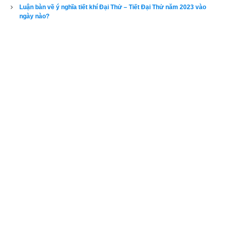
Luận bàn về ý nghĩa tiết khí Đại Thử – Tiết Đại Thử năm 2023 vào
ngày nào?
4. Ảnh hưởng của tiết Đông Chí đối với sức khỏe con 
người
Theo mục 3 ta có thể khẳng định vào tiết Đông Chí thì ngũ 
hành Thủy vượng. Đây là khoảng thời gian vượng khí với 