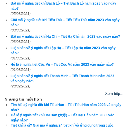
Quẻ Ly kết hợp với mùa hạ hình thành thế hỏa vượng 
Bật mí ý nghĩa tiết khí Bạch Lộ – Tiết Bạch Lộ năm 2023 vào ngày
nào?
thịnh
(05/03/2021)
Giải mã ý nghĩa tiết khí Tiểu Thử – Tiết Tiểu Thử năm 2023 vào ngày
Quẻ Càn, Quẻ Đoài kết hợp với mùa thu hình thành thế 
nào?
kim vượng thịnh
(03/03/2021)
Bật mí ý nghĩa tiết khí Hạ Chí – Tiết Hạ Chí năm 2023 vào ngày nào?
Quẻ Khảm kết hợp với mùa xuân hình thành thế thủy 
(03/03/2021)
Luận bàn về ý nghĩa tiết Lập Hạ – Tiết Lập Hạ năm 2023 vào ngày
vượng thịnh
nào?
(01/03/2021)
Quẻ Khôn, Quẻ Cấn cùng với các tháng Thìn, Tuất, 
Hé lộ ý nghĩa tiết Cốc Vũ – Tiết Cốc Vũ năm 2023 vào ngày nào?
Sửu, Mùi hay còn gọi là 4 tháng tứ quý (3, 9, 12, 6) tổ 
(01/03/2021)
hợp lại tạo nên thế Thổ vượng thịnh.
Luận bàn về ý nghĩa tiết Thanh Minh – Tiết Thanh Minh năm 2023
vào ngày nào?
(28/02/2021)
Tiết
Đông Chí
 là tiết khí thuộc tháng 11 (Tý) là tiết khí của mùa 
Xem tiếp...
đông là mùa Thủy Vượng. Mùa đông thuộc Thủy, Kim sinh 
Những tin mới hơn
Thủy mà Thủy là nước; nước tạo vật là nước thiêng liêng, còn 
Tìm hiểu ý nghĩa tiết khí Tiểu Hàn – Tiết Tiểu Hàn năm 2023 vào ngày
nước trong lòng người là dòng nước ý thức ; ngọn nước 
nào?
Hé lộ ý nghĩa tiết khí Đại Hàn (大寒) – Tiết Đại Hàn năm 2023 vào
thiêng liêng, dòng nước ý thức, lý trí, nên đức của nước là 
ngày nào?
Trinh. Vậy con người cần phải liêm khiết trong sạch. Mỗi một 
Tiết khí là gì? Giải mã ý nghĩa 24 tiết khí và ứng dụng trong cuộc