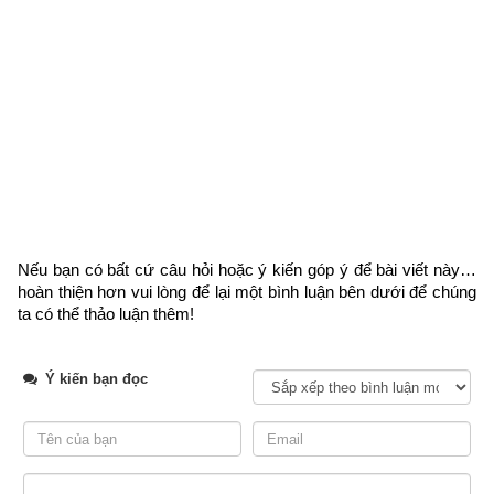
Ngày cần xem
Ngày khởi sự (DL)
Giờ khởi sự
Xem ngày
Nếu bạn có bất cứ câu hỏi hoặc ý kiến góp ý để bài viết này… 
hoàn thiện hơn vui lòng
 để lại một bình luận bên dưới để chúng 
ta có thể thảo luận thêm!
3. Luận về Vượng – Tướng – Hưu – Tù – Tử của ngũ 
hành trong tiết Đông Chí
Ý kiến bạn đọc
Theo thời tiết và tập quán của dân tộc Việt Nam thì một năm 
có 4 mùa Xuân, Hạ, Thu, Đông. Mỗi mùa có 3 tháng. Cụ thể:
Mùa Xuân gồm 3 tháng: Dần (tháng 1) – Mão (tháng 2) 