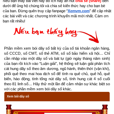
Nếu bạn thấy bài viết này bổ ích hãy ấn nút 
chia sẻ (share) 
bên 
thì mặt trời nằm ở vị trí tọa độ xích kinh 270 độ (kinh độ Mặt 
dưới để ủng hộ chúng tôi và chia sẻ kiến thức hay cho bạn bè 
Trời bằng 270°).
của bạn. Đừng quên truy cập fanpage
“
Xemvm.com
” để cập nhật 
các bài viết và các chương trình khuyến mãi mới nhất. Cám ơn 
Đông Chí
 là thời điểm giữa mùa đông, đây là giai đoạn có thời 
bạn rất nhiều!
tiết lạnh lẽo, bầu trời u ám. Mặt trời chiếu thẳng vào chí tuyến 
nam nên tại bán cầu bắc thời gian của ban ngày sẽ dài nhất 
và thời gian ban đêm sẽ là ngắn nhất
Phần mềm xem bói dãy số bất kỳ của số tài khoản ngân hàng, 
2. Tiết Đông Chí năm 2023 vào ngày nào?
số CCCD, số CMT, số thẻ ATM, số sổ bảo hiểm xã hội… Chỉ 
cần nhập vào một dãy số và bát tự (giờ ngày tháng năm sinh) 
Mỗi năm tiết
Đông Chí
 thường bắt đầu từ ngày 21 hoặc 22 
của bạn rồi kích vào “Luận giải”, hệ thống sẽ luận giải phân tích 
tháng 12 và kết thúc vào ngày 04 hoặc 05 tháng 01 Dương 
cát hung dãy số theo âm dương, ngũ hành, thiên thời (vận khí), 
phối quẻ theo mai hoa dịch số để tính ra quẻ chủ, quẻ hỗ, quẻ 
lịch. Tiết Đông Chí năm 2023 bắt đầu vào ngày 22/12/2023 lúc 
biến, hào động, tính tổng nút dãy số, tính hung cát 4 số cuối 
10h:27 phút và kết thúc ngày 06/01/2024 lúc 03h:49 phút. Để 
theo 81 linh số… Hãy thử một lần để cảm nhận sự khác biệt so 
biết ngày hôm nay rơi vào tiết khí nào các bạn chỉ cần truy 
với các phần mềm xem bói dãy số khác.
cập vào phần mềm lịch vạn niên của chúng tôi ở bên dưới. 
Xem bói dãy số
Lịch vạn niên của chúng tôi không chỉ có các tính năng cơ bản 
như đổi lịch dương sang lịch âm,
lịch can chi
,
lịch tiết khí
,
xem 
ngày giờ Hoàng Đạo – Hắc Đạo
,
xem ngày theo nhị thập bát 