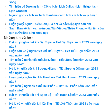
sống
năm thì con người thêm một tuổi, đầy đủ kinh nghiệm biết 
Tìm hiểu về Dương lịch - Công lịch - Lịch Julius - Lịch Grigorius -
rộng, hiểu xa, nhờ đó mà đức của nước là Trí, nên kêu là đức 
Lịch Graham
Nguồn gốc và lịch sử hình thành và cách tính âm lịch và lịch vạn
Trí. Thủy vượng thì khắc hỏa, hỏa bị thủy khắc cho nên hỏa bị 
niên
suy đến mức Vô Khí (Tử), còn Thủy sinh Mộc nên Mộc 
Luận giải ý nghĩa Thiên Can, Địa chi và cách lập lịch can chi
Tướng, Kim sinh Thủy nên Kim Hư, còn Thổ khắc Thủy nên 
Sách Bàn về lịch vạn niên của Tân Việt và Thiều Phong – Nghiên cứu
lịch dưới lăng kính khoa học
Thủy Tù. Vì vậy quẻ “Ly” Hỏa suy bại vào mùa đông.
Những tin cũ hơn
Bật mí ý nghĩa tiết khí Đại Tuyết – Tiết Đại Tuyết năm 2023 vào ngày
nào?
Luận bàn về ý nghĩa tiết khí Tiểu Tuyết – Tiết Tiểu Tuyết năm 2023
vào ngày nào?
Tìm hiểu ý nghĩa tiết khí Lập Đông – Tiết Lập Đông năm 2023 vào
ngày nào?
Hé lộ ý nghĩa tiết khí Sương Giáng – Tiết Sương Giáng năm 2023
vào ngày nào?
Luận giải ý nghĩa tiết khí Hàn Lộ – Tiết Hàn Lộ năm 2023 vào ngày
nào?
Tìm hiểu ý nghĩa tiết khí Thu Phân – Tiết Thu Phân năm 2023 vào
ngày nào?
Bật mí ý nghĩa tiết khí Bạch Lộ – Tiết Bạch Lộ năm 2023 vào ngày
nào?
Hé lộ về ý nghĩa tiết khí Xử Thử – Tiết Xử Thử năm 2023 vào ngày
nào?