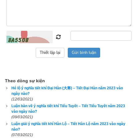
– Thìn (tháng 3).
Mùa Hạ gồm 3 tháng: Tỵ (tháng 4) – Ngọ (tháng 5) – 
Mùi (tháng 6).
Mùa Thu gồm 3 tháng: Thân (tháng 7) – Dậu (tháng 8) – 
Tuất (tháng 9).
Mùa Đông gồm 3 tháng: Hợi (tháng 10) – Tý (tháng 11) 
– Sửu (tháng 12).
Theo dòng sự kiện
Tuy nhiên theo
Học Thuyết quái khí
 dùng “Quái” của “Chu 
Hé lộ ý nghĩa tiết khí Đại Hàn (大寒) – Tiết Đại Hàn năm 2023 vào
dịch” phối ghép đối với khí hậu của bốn mùa để xác định mùa 
ngày nào?
vượng của bát quái và ngũ hành theo 4 mùa lại hơi khác một 
(12/03/2021)
Luận bàn về ý nghĩa tiết khí Tiểu Tuyết – Tiết Tiểu Tuyết năm 2023
chút như sau:
vào ngày nào?
(09/03/2021)
Quẻ Tốn kết hợp với mùa xuân hình thành thế mộc 
Luận giải ý nghĩa tiết khí Hàn Lộ – Tiết Hàn Lộ năm 2023 vào ngày
vượng thịnh
nào?
(07/03/2021)