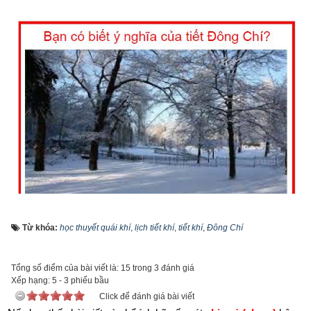
Bạn có biết ý nghĩa của tiết Đông Chí?
Từ khóa:
học thuyết quái khí
,
lịch tiết khí
,
tiết khí
,
Đông Chí
Tiết Đông Chí là tiết khí thứ 22 trong 24 tiết khí - 24 điểm đặc 
Tổng số điểm của bài viết là: 15 trong 3 đánh giá
biệt trên quỹ đạo của Trái Đất xung quanh Mặt Trời, mỗi điểm 
Xếp hạng:
5
-
3
phiếu bầu
cách nhau 15°. Các
tiết khí
 rơi xấp xỉ vào cùng một ngày hoặc 
Click để đánh giá bài viết
xê dịch 1 ngày theo mọi năm dương lịch. Vào ngày Đông Chí 