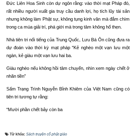
Đức Liên Hoa Sinh còn dự ngôn rằng: vào thời mạt Pháp đó, 
rất nhiều người xuất gia truy cầu danh lợi, họ tích lũy tài sản 
nhưng không làm Phật sự, không tụng kinh văn mà đắm chìm 
trong ca múa giải trí, phá giới mà trong tâm không hổ thẹn.
Nhà tiên tri nổi tiếng của Trung Quốc, Lưu Bá Ôn cũng đưa ra 
dự đoán vào thời kỳ mạt pháp “Kẻ nghèo một vạn lưu một 
ngàn, kẻ giàu một vạn lưu hai ba.
Giàu nghèo nếu không hồi tâm chuyển, nhìn xem ngày chết ở 
nhãn tiền”
Sấm Trạng Trình Nguyễn Bỉnh Khiêm của Việt Nam cũng có 
tiên tri tương tự rằng:
“Mười phần chết bảy còn ba
Chết hai còn một mới ra thái bình”
Từ khóa:
Sách truyện cổ phật giáo
“Người làm việc thiện thì được thấy, kẻ làm việc ác không 