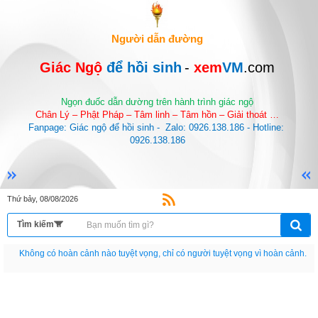
Người dẫn đường
Giác Ngộ 
để hồi sinh
-
 xem
VM
.com
Ngọn đuốc dẫn dường trên hành trình giác ngộ
Chân Lý – Phật Pháp – Tâm linh – Tâm hồn – Giải thoát …
Fanpage: Giác ngộ để hồi sinh -  Zalo: 0926.138.186 - Hotline: 
0926.138.186
Thứ bảy, 08/08/2026
Nếu như không chịu học tập thì cho dù đi vạn dặm đường cũng chỉ là anh đưa
thư.