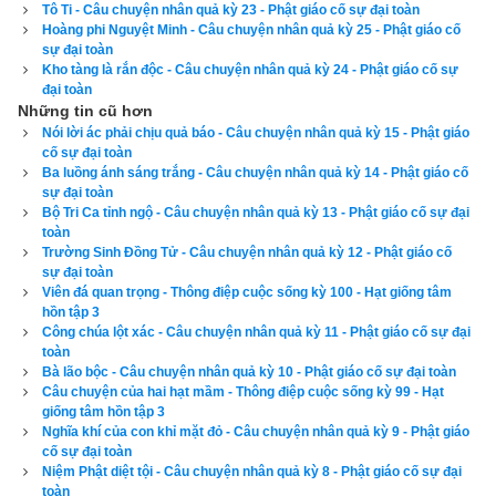
Tô Ti - Câu chuyện nhân quả kỳ 23 - Phật giáo cố sự đại toàn
chuyện diễn tiến ra sao. Khi con rắn nhìn thấy người ta, lòng 
Hoàng phi Nguyệt Minh - Câu chuyện nhân quả kỳ 25 - Phật giáo cố
cảm thấy hổ thẹn và chán ghét thân hình rắn độc của mình, 
sự đại toàn
Kho tàng là rắn độc - Câu chuyện nhân quả kỳ 24 - Phật giáo cố sự
liền chết ngay tại chỗ. Mạng sống vừa dứt, nhờ nó đã chân 
đại toàn
thành sám hối với tâm muốn phục thiện nên được sinh lên 
Những tin cũ hơn
cung trời Đao Lợi, hưởng phúc cõi trời.
Nói lời ác phải chịu quả báo - Câu chuyện nhân quả kỳ 15 - Phật giáo
cố sự đại toàn
Ba luồng ánh sáng trắng - Câu chuyện nhân quả kỳ 14 - Phật giáo cố
Một hôm, tại tinh xá Trúc Lâm, trong không trung bỗng có 
sự đại toàn
người ngâm kệ tán thán đức Phật rằng:
Bộ Tri Ca tỉnh ngộ - Câu chuyện nhân quả kỳ 13 - Phật giáo cố sự đại
toàn
Đại Thánh tôn cao cả,
Trường Sinh Đồng Tử - Câu chuyện nhân quả kỳ 12 - Phật giáo cố
sự đại toàn
Viên đá quan trọng - Thông điệp cuộc sống kỳ 100 - Hạt giống tâm
Phúc huệ đều đầy đủ.
hồn tập 3
Công chúa lột xác - Câu chuyện nhân quả kỳ 11 - Phật giáo cố sự đại
Ngày xưa con ngu si,
toàn
Bà lão bộc - Câu chuyện nhân quả kỳ 10 - Phật giáo cố sự đại toàn
Được Phật khai sáng mắt.
Câu chuyện của hai hạt mầm - Thông điệp cuộc sống kỳ 99 - Hạt
giống tâm hồn tập 3
Nghĩa khí của con khỉ mặt đỏ - Câu chuyện nhân quả kỳ 9 - Phật giáo
Ơn như mặt trời huệ,
cố sự đại toàn
Niệm Phật diệt tội - Câu chuyện nhân quả kỳ 8 - Phật giáo cố sự đại
Diệt sạch cấu phiền não,
toàn