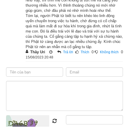
Như vậy, thì tình mẹ con không bị sứt mẻ và càng yêu
đang ẩn náu. Con rắn độc nhìn thấy đức Phật từ xa, tâm sân 
thương nhiều hơn. Vì thỉnh thoảng chúng nó mới nhờ
hận nổi lên, nó đăm đăm nhìn đức Phật rồi còn há miệng thật 
giúp giùm, chớ đâu phải nó nhờ mình hoài như thế.
to, thè cái lưỡi đỏ ra tính vồ tới làm hại Ngài. Đức Phật vận 
Tóm lại, người Phật tử biết tu nên khéo léo linh động
uyển chuyển trong việc tu hành, chớ đừng có cố chấp
dụng lực từ bi, từ mỗi đầu ngón tay của Ngài phát ra năm tia 
quá mà làm mất đi sự hòa khí trong gia đình, nhứt là tình
sáng năm màu. Những tia sáng năm màu rực rỡ này chiếu 
mẹ con. Đó là điều trái với lẽ đạo và trái với sự tu hành
của chúng ta. Cố gắng càng tập tu hạnh hỷ xả chừng nào,
lên thân rắn khiến nó lập tức trở nên hiền lành, độc khí tiêu 
thì Phật tử càng được an lạc nhiều chừng ấy. Kính chúc
tan, tâm hoan hỉ phát sinh. Nó ngóc đầu lên chiêm ngưỡng 
Phật tử nên an nhẫn mà cố gắng tu tập.
Thầy Uri
0
0
Trả lời
Thích
Không thích
đức Phật và suy nghĩ trong đầu rằng:
15/08/2023 20:48
– Người này từ đâu tới, tại sao lại có thể phát ra ánh sáng kỳ 
diệu chiếu lên thân ta, khiến cho thân tâm ta cảm thấy mát mẻ 
sảng khoái như thế này?
Đức Phật biết là con rắn độc đã được điều phục rồi, nên nói 
với nó rằng:
– Trưởng giả Hiền Diện, trong những kiếp trước ngươi là 
người keo kiệt tham lam, ngươi có biết tội của mình đã làm 
không? Trong thời quá khứ, tuy rất giàu sang phú quý nhưng 