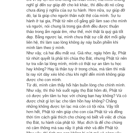
nữa.
nghĩ gì đến sự giúp đỡ cho kẻ khác, thì điều đó nó cũng
chưa đúng ý nghĩa của sự tu hành. Hơn nữa, sự giúp đỡ
đó, lại là giúp cho người thân ruột thịt của mình. Sự tu
Số là cách Vương Xá Thành không xa, trong khu rừng trúc có 
hành ở tại gia, Phật tử nên cố gắng giữ làm sao cho mình
một con rắn độc ghê rợn ẩn náu. Giả như có người đi ngang 
và người, nói chung là trong gia đình đều được thuận
khu rừng đó, thì lửa giận của nó phừng lên, nó bèn nhìn người 
thảo trong ấm ngoài êm, như thế, mới thật là quý giá tốt
đẹp. Bằng ngược lại, mình chưa thật sự cắt đứt mối giây
ấy một cách độc ác. Nếu như người đó đến gần nó hơn một 
liên hệ, thì làm sao lòng không áy náy buồn phiền khi
chút thì nó liền dùng khí độc làm hại, hoặc dùng răng độc cắn 
mình làm theo ý mình.
Như vậy, cả hai đều mất vui. Giả như, ngày hôm ấy, Phật
người ấy. Vết thương dầu nặng dầu nhẹ, cuối cùng người ấy 
tử nhứt quyết là phải tới chùa thọ Bát, nhưng Phật tử nên
cũng sẽ táng thân mất mạng.
tự tra vấn lại lòng mình, mình có thật sự an tâm tu học
hay không? Hay là thân tuy ở trong chùa, mà tâm thì mãi
bị ray rứt dày xéo khó chịu khi nghĩ đến mình không giúp
Vì vậy có người mới đem chuyện này tâu lên quốc vương, 
được cho con mình.
thỉnh cầu vua tìm cách giải quyết. Nhà vua nghĩ tới nghĩ lui tìm 
Từ đó, mình cảm thấy hối hận buồn lòng cho chính mình.
đủ mọi biện pháp, lại vì đã có rất nhiều người muốn trừ khử 
Như vậy, thì thử hỏi suốt ngày thọ Bát hôm đó, Phật tử
có được yên tâm tu học với chúng bạn hay không? Và có
con rắn độc này mà đều bị nó giết chết, nên vua chỉ còn một 
được chút gì lợi lạc cho tâm hồn hay không? Chẳng
cách là cầu cứu đức Phật.
những không được lợi lạc mà còn có tội nữa. Vậy tốt
hơn hết, Phật tử nên giúp cho con của Phật tử và đồng
thời tìm cách giải thích cho chúng nó biết về việc đi chùa
Đức Phật bằng lòng giúp nhà vua, nên một hôm, Ngài một 
thọ Bát, tu hành của phật tử. Mục đích là để cho chúng
mình một thân đi bộ thẳng vào khu rừng trúc, nơi con rắn độc 
nó cảm thông mà sau nầy ít phải nhờ vả đến Phật tử.