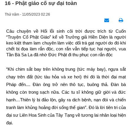
16 - Phật giáo cố sự đại toàn
Thứ năm - 11/05/2023 02:26
Câu chuyện về Hối lỗi sinh cõi trời được trích từ Cuốn 
“Truyện Cổ Phật Giáo” kể về Trưởng giả Hiền Diện là người 
keo kiệt tham lam chuyên làm việc dối trá gạt người do đó khi 
chết bị đọa làm rắn độc, con rắn vẫn tiếp tục hại người, vua 
Tần Bà Sa La đã nhờ Đức Phật đi thu phục con rắn độc
“Khi chim sắt bay trên không trung (tức máy bay), ngựa sắt 
chạy trên đất (tức tàu hỏa và xe hơi) thì đó là thời đại mạt 
Pháp đến.... Đàn ông trở nên thô tục, buông thả. Đàn bà 
không còn trong sạch nữa. Các tu sĩ không giữ giới và đức 
hạnh…Thiên lý bị đảo lộn, gây ra dịch bệnh, nạn đói và chiến 
tranh làm khủng hoảng đời sống thế gian”. Đó là lời tiên tri của 
đại sư Liên Hoa Sinh của Tây Tạng về tương lai nhân loại hiện 
đại.