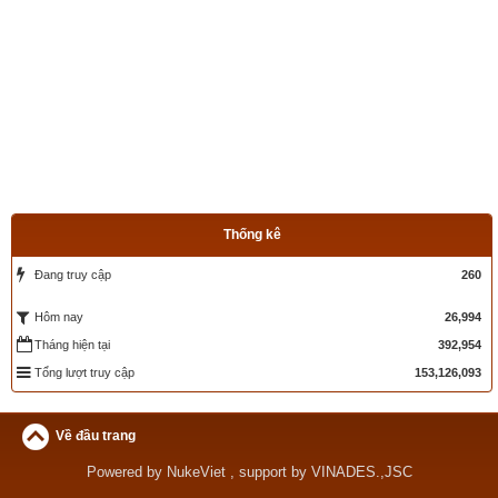
Ngày cần xem
Ngày khởi sự (DL)
Giờ khởi sự
Xem ngày
Thống kê
Đang truy cập
260
Tác giả bài viết:
Thầy Uri – Tổng biên tập chuyên mục giác ngộ
Nguồn tin:
Trích từ cuốn Sách Truyện cổ phật giáo
26,994
Hôm nay
Tháng hiện tại
392,954
Tổng lượt truy cập
153,126,093
Về đầu trang