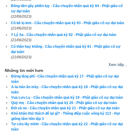
sám hối tội lỗi trước mặt đức Phật.
Đồng tiền gây phiền lụy - Câu chuyện nhân quả kỳ 94 - Phật giáo cố
sự đại toàn
Đức Phật thấy nó đã rõ ràng tự biết tội mình và thật lòng muốn 
(22/06/2023)
cầu giải thoát, nên nói với nó:
Cô bé lọ lem - Câu chuyện nhân quả kỳ 93 - Phật giáo cố sự đại toàn
(21/06/2023)
– Kiếp trước ngươi không biết làm việc thiện nên mới chịu 
Y Lý Sa - Câu chuyện nhân quả kỳ 92 - Phật giáo cố sự đại toàn
(21/06/2023)
mang thân rắn này, ngày nay ngươi biết tỉnh ngộ để lãnh hội 
Có thân hay không - Câu chuyện nhân quả kỳ 91 - Phật giáo cố sự
sự giáo hóa của Phật thì ngươi có thể thoát ra khỏi biển khổ 
đại toàn
được.
(21/06/2023)
Xem tiếp...
Rắn độc nghe thế, tự nhiên biết mở miệng nói:
Những tin mới hơn
Đừng lãng phí - Câu chuyện nhân quả kỳ 17 - Phật giáo cố sự đại
– Bạch Thế Tôn, con không dám làm trái lời giáo huấn từ bi 
toàn
A-la-hán ăn mày - Câu chuyện nhân quả kỳ 18 - Phật giáo cố sự đại
của Ngài, từ nay về sau con xin nguyện kính cẩn làm theo.
toàn
Vua Lưu Ly - Câu chuyện nhân quả kỳ 19 - Phật giáo cố sự đại toàn
– Thế thì ngươi hãy chui vào bát của ta.
Quỷ mẹ - Câu chuyện nhân quả kỳ 20 - Phật giáo cố sự đại toàn
Đói và no - Câu chuyện nhân quả kỳ 21 - Phật giáo cố sự đại toàn
Đức Phật vừa dứt lời, con rắn đã tuân lệnh bò ngay vào bình 
Khó khăn thử thách để lại gì? - Thông điệp cuộc sống kỳ 113 - Hạt
giống tâm hồn tập 3
bát của Ngài. Đức Phật bèn ôm bát ra khỏi rừng trúc. Nhà vua 
Tự cứu lấy mình - Câu chuyện nhân quả kỳ 22 - Phật giáo cố sự đại
cùng rất nhiều người nghe tin ấy, vội vàng vào rừng xem câu 
toàn