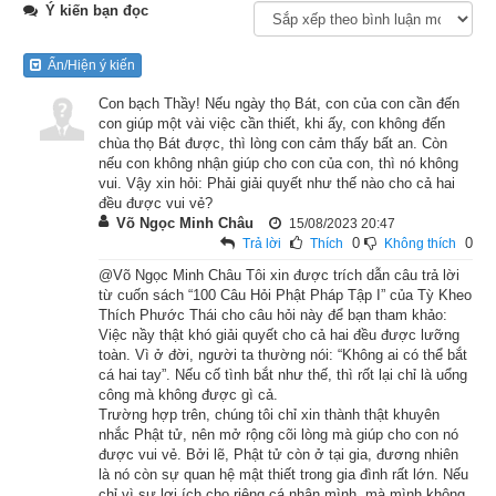
Ý kiến bạn đọc
Cách đây hơn hai ngàn năm trăm năm về trước, ở Ấn Độ, 
Ẩn/Hiện ý kiến
đâu đâu cũng có thể nghe được tiếng thuyết pháp của đức 
Phật. Để pháp âm vi diệu được lưu truyền mãi mãi, cứu vớt 
Con bạch Thầy! Nếu ngày thọ Bát, con của con cần đến
con giúp một vài việc cần thiết, khi ấy, con không đến
chúng sinh đang trầm luân trong biển khổ, Ngài không ngại 
chùa thọ Bát được, thì lòng con cảm thấy bất an. Còn
gian nan, không phút nào nghỉ ngơi, kim thân Ngài vì thế đã đi 
nếu con không nhận giúp cho con của con, thì nó không
vui. Vậy xin hỏi: Phải giải quyết như thế nào cho cả hai
qua hết mọi hang cùng ngõ hẻm của nước Ấn Độ.
đều được vui vẻ?
Võ Ngọc Minh Châu
15/08/2023 20:47
Có một lần, đức Phật dừng chân ở núi Linh Thứu nước Ma 
0
0
Trả lời
Thích
Không thích
Kiệt Đà, thuyết pháp giảng kinh cho rất nhiều đệ tử. Lúc đó, 
@Võ Ngọc Minh Châu Tôi xin được trích dẫn câu trả lời
vua nước Ma Kiệt Đà là Tần Bà Sa La, dẫn đầu một đoàn đại 
từ cuốn sách “100 Câu Hỏi Phật Pháp Tập I” của Tỳ Kheo
Thích Phước Thái cho câu hỏi này để bạn tham khảo:
thần rất đông lên núi Linh Thứu, chắp tay cung kính lễ dưới 
Việc nầy thật khó giải quyết cho cả hai đều được lưỡng
chân Phật rồi bạch rằng:
toàn. Vì ở đời, người ta thường nói: “Không ai có thể bắt
cá hai tay”. Nếu cố tình bắt như thế, thì rốt lại chỉ là uổng
– Bạch Thế Tôn, Ngài là đấng đại từ bi, là đức Phật cao cả, 
công mà không được gì cả.
Trường hợp trên, chúng tôi chỉ xin thành thật khuyên
con nay xin thỉnh cầu, nguyện Thế Tôn dùng ánh sáng từ bi 
nhắc Phật tử, nên mở rộng cõi lòng mà giúp cho con nó
chiếu rọi vào rừng trúc, dùng đại uy lực vô úy của Phật mà 
được vui vẻ. Bởi lẽ, Phật tử còn ở tại gia, đương nhiên
là nó còn sự quan hệ mật thiết trong gia đình rất lớn. Nếu
hàng phục con rắn độc ở trong đó, để nó đừng hại người ta 
chỉ vì sự lợi ích cho riêng cá nhân mình, mà mình không