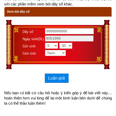
thời kỳ mạt pháp khi mà đạo đức nhân loại suy đồi, bại hoại 
với các phần mềm xem bói dãy số khác.
đến cùng cực, đại nạn sắp đến chỉ có hành thiện tích đức thì 
Xem bói dãy số
mới được bình an vượt qua kiếp nạn. Với mong muốn góp 
một phần nhỏ bé truyền bá tư tưởng phật pháp đến cho những 
ai hữu duyên có thể đọc được từ đó giác ngộ đắc được cơ 
Dãy số
duyên vạn cổ để có thể vượt qua thời kì mạt Pháp này,
Ngày sinh(DL)
Xemvm.com
 xin hân hạnh giới thiệu tới độc giả 
cuốn
sách 
Giờ sinh
truyện cổ Phật giáo
 của nhà xuất bản Liên Phật Hội
. 
Kích vào 
Giới tính
link sau:
https://xemvm.com/thu-vien-ebooks/sach-phat-giao/link-tai-
sach-truyen-co-phat-giao-pdf-7.html
Luận giải
để tải về Ebook Sách Truyện Cổ Phật Giáo hoặc liên hệ Zalo: 
0926.138.186 để nhận trực tiếp file pdf.
Nếu bạn có bất cứ câu hỏi hoặc ý kiến góp ý để bài viết này… 
hoàn thiện hơn vui lòng
 để lại một bình luận bên dưới để chúng 
Sau đây là Câu chuyện về Hối lỗi sinh cõi trời được trích từ 
ta có thể thảo luận thêm!
Cuốn “Truyện Cổ Phật Giáo” (Nguyên tác:
Phật giáo cố sự đại 
toàn
) của nhà xuất bản Liên Phật Hội