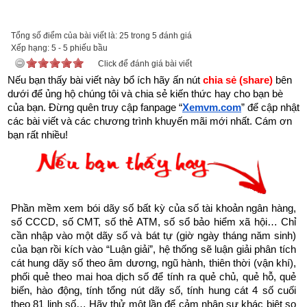
được xem.
Tổng số điểm của bài viết là: 25 trong 5 đánh giá
Trên đời có người hành Đại Thiện, gặp kiếp nạn này cũng bình 
Xếp hạng:
5
-
5
phiếu bầu
an”
Click để đánh giá bài viết
Nếu bạn thấy bài viết này bổ ích hãy ấn nút 
chia sẻ (share) 
bên 
dưới để ủng hộ chúng tôi và chia sẻ kiến thức hay cho bạn bè 
của bạn. Đừng quên truy cập fanpage
“
Xemvm.com
” để cập nhật 
các bài viết và các chương trình khuyến mãi mới nhất. Cám ơn 
bạn rất nhiều!
Phần mềm xem bói dãy số bất kỳ của số tài khoản ngân hàng, 
số CCCD, số CMT, số thẻ ATM, số sổ bảo hiểm xã hội… Chỉ 
cần nhập vào một dãy số và bát tự (giờ ngày tháng năm sinh) 
của bạn rồi kích vào “Luận giải”, hệ thống sẽ luận giải phân tích 
cát hung dãy số theo âm dương, ngũ hành, thiên thời (vận khí), 
phối quẻ theo mai hoa dịch số để tính ra quẻ chủ, quẻ hỗ, quẻ 
biến, hào động, tính tổng nút dãy số, tính hung cát 4 số cuối 
Như vậy chúng ta đang sống trong thời gian cuối cùng của 
theo 81 linh số… Hãy thử một lần để cảm nhận sự khác biệt so 