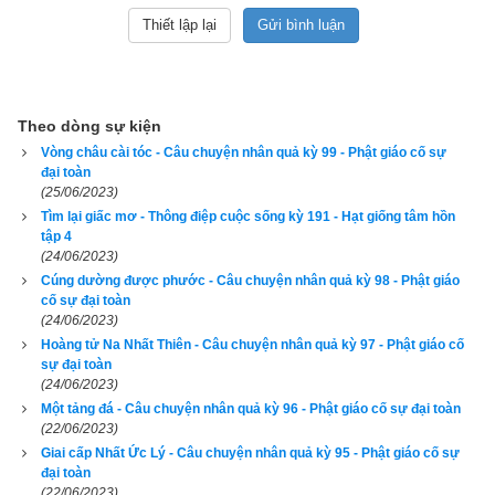
tâm keo kiệt và đố kỵ rất mạnh, ngươi chuyên làm việc dối trá 
gạt người, không có việc ác nào mà ngươi không làm, chưa 
từng một lần bố thí vật gì cho ai. Cái người hành khất đáng 
thương kia đến xin, ngươi đã không cho hạt gạo nào thì chớ, 
Theo dòng sự kiện
còn nổi giận nhìn người ta một cách dữ dằn, dùng lời độc ác 
Vòng châu cài tóc - Câu chuyện nhân quả kỳ 99 - Phật giáo cố sự
mắng người ta. Vì thế, kiếp này ngươi mới phải chịu quả báo 
đại toàn
mang lấy hình thù xấu xí, tại sao ngươi vẫn chưa chịu phản 
(25/06/2023)
Tìm lại giấc mơ - Thông điệp cuộc sống kỳ 191 - Hạt giống tâm hồn
tỉnh mà sám hối? Tại sao lại còn sinh tâm ác độc mà nhiễu hại 
tập 4
những người đi ngang qua đây? Tội nghiệp của ngươi đã nặng 
(24/06/2023)
lắm rồi, bây giờ còn tiếp tục tạo nữa, ngươi muốn chịu khổ 
Cúng dường được phước - Câu chuyện nhân quả kỳ 98 - Phật giáo
cố sự đại toàn
cho tới chừng nào mới ngưng? Nếu ngươi cứ theo đà này thì 
(24/06/2023)
quả báo khổ đau về sau sẽ vô cùng vô tận, cả ngàn vạn kiếp 
Hoàng tử Na Nhất Thiên - Câu chuyện nhân quả kỳ 97 - Phật giáo cố
cũng không thoát ra được.
sự đại toàn
(24/06/2023)
Một tảng đá - Câu chuyện nhân quả kỳ 96 - Phật giáo cố sự đại toàn
Âm thanh từ bi của giọng nói đức Phật đã đánh vào tận tâm 
(22/06/2023)
can con rắn một cách mạnh mẽ. Nó nghe pháp âm rồi, liền 
Giai cấp Nhất Ức Lý - Câu chuyện nhân quả kỳ 95 - Phật giáo cố sự
thấy rõ ràng điều sai quấy mình đã làm, sinh tâm tàm quý và 
đại toàn
(22/06/2023)