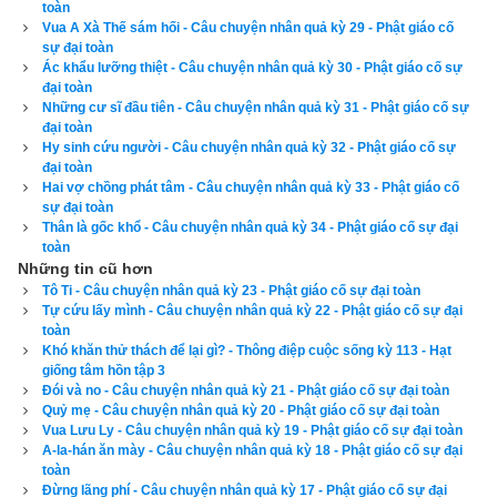
toàn
– Tôi chưa từng làm điều gì xấu xa, tôi chỉ biết hướng theo 
Vua A Xà Thế sám hối - Câu chuyện nhân quả kỳ 29 - Phật giáo cố
sự đại toàn
con đường tốt, con đường lương thiện mà đi. Tôi muốn tu trì 
Ác khẩu lưỡng thiệt - Câu chuyện nhân quả kỳ 30 - Phật giáo cố sự
cho tới khi thân tâm tôi được thanh tịnh vô nhiễm, và hy vọng 
đại toàn
Những cư sĩ đầu tiên - Câu chuyện nhân quả kỳ 31 - Phật giáo cố sự
sinh về cõi thiện lành.
đại toàn
Hy sinh cứu người - Câu chuyện nhân quả kỳ 32 - Phật giáo cố sự
– Tu cho tâm thanh tịnh, đó là một điều có thể nương tựa 
đại toàn
Hai vợ chồng phát tâm - Câu chuyện nhân quả kỳ 33 - Phật giáo cố
được. Chúng ta rất tán thưởng những người như thế.
sự đại toàn
Thân là gốc khổ - Câu chuyện nhân quả kỳ 34 - Phật giáo cố sự đại
Khuôn mặt của Dạ Xoa vương giả ban đầu thì dữ dằn, nhưng 
toàn
sau khi nghe vua Ưu Đạt nói xong thì bỗng trở nên hiền từ. 
Những tin cũ hơn
Tô Ti - Câu chuyện nhân quả kỳ 23 - Phật giáo cố sự đại toàn
Vua thấy thế, sinh nghi mà hỏi rằng:
Tự cứu lấy mình - Câu chuyện nhân quả kỳ 22 - Phật giáo cố sự đại
toàn
– Nhưng ngài là ai? Tại sao lại làm cho tôi sợ hãi như thế?
Khó khăn thử thách để lại gì? - Thông điệp cuộc sống kỳ 113 - Hạt
giống tâm hồn tập 3
– Thú thật với đại vương, thiếp chính là hoàng phi của ngài, là 
Đói và no - Câu chuyện nhân quả kỳ 21 - Phật giáo cố sự đại toàn
Quỷ mẹ - Câu chuyện nhân quả kỳ 20 - Phật giáo cố sự đại toàn
phu nhân Nguyệt Minh. Từ khi rời bỏ đại vương mà đi, thiếp tu 
Vua Lưu Ly - Câu chuyện nhân quả kỳ 19 - Phật giáo cố sự đại toàn
hành rất siêng năng, chết rồi sinh lên cõi trời thuộc Sắc giới, vì 
A-la-hán ăn mày - Câu chuyện nhân quả kỳ 18 - Phật giáo cố sự đại
toàn
đã có lời hẹn với đại vương nên hôm nay mới đặc biệt đến 
Đừng lãng phí - Câu chuyện nhân quả kỳ 17 - Phật giáo cố sự đại