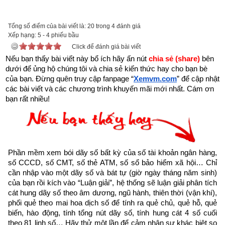
được xem.
Tổng số điểm của bài viết là: 20 trong 4 đánh giá
Trên đời có người hành Đại Thiện, gặp kiếp nạn này cũng bình 
Xếp hạng:
5
-
4
phiếu bầu
an”
Click để đánh giá bài viết
Nếu bạn thấy bài viết này bổ ích hãy ấn nút 
chia sẻ (share) 
bên 
dưới để ủng hộ chúng tôi và chia sẻ kiến thức hay cho bạn bè 
của bạn. Đừng quên truy cập fanpage
“
Xemvm.com
” để cập nhật 
các bài viết và các chương trình khuyến mãi mới nhất. Cám ơn 
bạn rất nhiều!
Phần mềm xem bói dãy số bất kỳ của số tài khoản ngân hàng, 
số CCCD, số CMT, số thẻ ATM, số sổ bảo hiểm xã hội… Chỉ 
cần nhập vào một dãy số và bát tự (giờ ngày tháng năm sinh) 
của bạn rồi kích vào “Luận giải”, hệ thống sẽ luận giải phân tích 
cát hung dãy số theo âm dương, ngũ hành, thiên thời (vận khí), 
phối quẻ theo mai hoa dịch số để tính ra quẻ chủ, quẻ hỗ, quẻ 
biến, hào động, tính tổng nút dãy số, tính hung cát 4 số cuối 
Như vậy chúng ta đang sống trong thời gian cuối cùng của 
theo 81 linh số… Hãy thử một lần để cảm nhận sự khác biệt so 