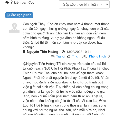
Ý kiến bạn đọc
Vua nước Bàn Đề ở Ấn Độ tên là Ưu Đạt. Vào thời đức Như 
Ẩn/Hiện ý kiến
Lai Ca Diếp, ông đã từng xuất gia, tu học chính pháp, và đến 
thời đức Thích-ca Mâu-ni thì nhờ phước báo đã gieo trồng từ 
Con bạch Thầy! Con ăn chay một năm 4 tháng, một tháng
con ăn 10 ngày, nhưng những ngày ăn chay, con phải nấu
kiếp trước nên được sinh ra làm vua.
cơm cho gia đình ăn. Cho nên khi nấu ăn, con vẫn nêm
nếm bình thường, vì sợ gia đình ăn không ngon, rồi dư
Đệ nhất hoàng phi của vua Ưu Đạt là phu nhân Nguyệt Minh, 
thức ăn bỏ thì tội, nên con làm như vậy có được hay
bà vừa có tài vừa hiền đức nên rất được vua thương yêu trìu 
không?
Nguyễn Tiến Hoàng
13/08/2023 10:41
mến.
0
0
Trả lời
Thích
Không thích
@Nguyễn Tiến Hoàng Tôi xin được trích dẫn câu trả lời
Có một hôm, hoàng phi Nguyệt Minh thấy vua dường như có 
từ cuốn sách “100 Câu Hỏi Phật Pháp Tập I” của Tỳ Kheo
tâm sự gì, bà thắc mắc hỏi:
Thích Phước Thái cho câu hỏi này để bạn tham khảo:
Người Phật tử phát nguyện ăn chay là một điều tốt. Vì ăn
– Đại Vương, không hiểu tại sao đại vương lại có vẻ ưu tư?
chay, mục đích là để nuôi dưỡng lòng từ bi, tránh bớt
việc giết hại sinh vật. Tuy nhiên, vì còn sống chung trong
gia đình, lại là người nội trợ lo việc nấu nướng cho gia
– Ta nghe một vị thánh đã chứng quả nói với ta rằng thọ mệnh 
đình, nên khi nấu cần phải nêm nếm thức ăn. Thật ra,
của nàng đã sắp mãn. Ta nghĩ đến nỗi khổ của sự biệt ly sinh 
việc nêm nếm không có gì là tội lỗi cả. Vì xưa kia, Đức
Lục Tổ Huệ Năng khi còn trong thời gian lánh nạn, sống
tử nên mới để lộ ra nét ưu tư.
chung với những người thợ săn, nên mỗi bữa ăn, Ngài
hái rau bỏ luộc chung trong nồi thịt của họ, rồi Ngài vớt