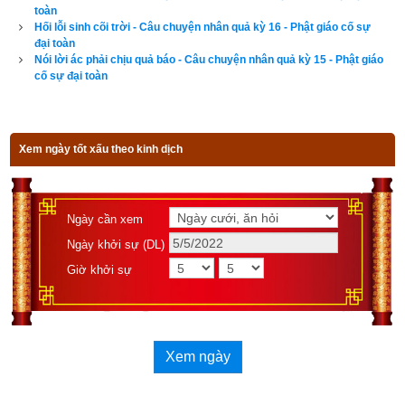
đây thực hiện điều giao ước.
toàn
Hối lỗi sinh cõi trời - Câu chuyện nhân quả kỳ 16 - Phật giáo cố sự
Bấy giờ vua Ưu Đạt không còn sợ hãi kinh hoàng nữa, nhưng 
đại toàn
Nói lời ác phải chịu quả báo - Câu chuyện nhân quả kỳ 15 - Phật giáo
không tin được hoàng phi của mình đã biến thành ma quỷ, 
cố sự đại toàn
ông muốn hoàng phi Nguyệt Minh phải hiện nguyên hình thì 
ông mới chịu tin. Dạ Xoa Vương rùng mình một cái, biến trở 
lại thành y hệt bà hoàng phi ngày trước. Vua Ưu Đạt thấy 
Xem ngày tốt xấu theo kinh dịch
đúng là người hoàng phi mà mình hằng yêu mến, dục vọng 
nổi lên, muốn chạy tới ôm lấy bà, nhưng phu nhân Nguyệt 
Minh nhẹ nhàng phi thân bay lên hư không, thuyết cho vua Ưu 
Ngày cần xem
Đạt nghe chân lý của khổ, không, vô thường, và còn khuyên 
Ngày khởi sự (DL)
vua nên xuất gia tu hành.
Giờ khởi sự
Vua Ưu Đạt vâng lời chỉ dạy của hoàng phi Nguyệt Minh, đem 
ngôi vua nhường lại cho thái tử rồi xin làm đệ tử của tôn giả 
Ca Chiên Diên mà xuất gia.
Xem ngày
Vua Ưu Đạt vốn dĩ là người cao quý nhất của cả một nước, 
nay xuống tóc xuất gia, thật là một điều không phải dễ. Giống 