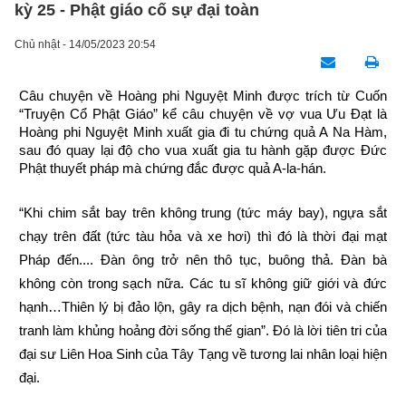
kỳ 25 - Phật giáo cố sự đại toàn
Chủ nhật - 14/05/2023 20:54
Câu chuyện về Hoàng phi Nguyệt Minh được trích từ Cuốn 
“Truyện Cổ Phật Giáo” kể câu chuyện về vợ vua Ưu Đạt là 
Hoàng phi Nguyệt Minh xuất gia đi tu chứng quả A Na Hàm, 
sau đó quay lại độ cho vua xuất gia tu hành gặp được Đức 
Phật thuyết pháp mà chứng đắc được quả A-la-hán.
“Khi chim sắt bay trên không trung (tức máy bay), ngựa sắt 
chạy trên đất (tức tàu hỏa và xe hơi) thì đó là thời đại mạt 
Pháp đến.... Đàn ông trở nên thô tục, buông thả. Đàn bà 
không còn trong sạch nữa. Các tu sĩ không giữ giới và đức 
hạnh…Thiên lý bị đảo lộn, gây ra dịch bệnh, nạn đói và chiến 
tranh làm khủng hoảng đời sống thế gian”. Đó là lời tiên tri của 
đại sư Liên Hoa Sinh của Tây Tạng về tương lai nhân loại hiện 
đại.