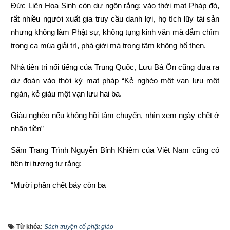
Đức Liên Hoa Sinh còn dự ngôn rằng: vào thời mạt Pháp đó, 
rất nhiều người xuất gia truy cầu danh lợi, họ tích lũy tài sản 
nhưng không làm Phật sự, không tụng kinh văn mà đắm chìm 
trong ca múa giải trí, phá giới mà trong tâm không hổ thẹn.
Nhà tiên tri nổi tiếng của Trung Quốc, Lưu Bá Ôn cũng đưa ra 
dự đoán vào thời kỳ mạt pháp “Kẻ nghèo một vạn lưu một 
ngàn, kẻ giàu một vạn lưu hai ba.
Giàu nghèo nếu không hồi tâm chuyển, nhìn xem ngày chết ở 
nhãn tiền”
Sấm Trạng Trình Nguyễn Bỉnh Khiêm của Việt Nam cũng có 
tiên tri tương tự rằng:
“Mười phần chết bảy còn ba
Chết hai còn một mới ra thái bình”
Từ khóa:
Sách truyện cổ phật giáo
“Người làm việc thiện thì được thấy, kẻ làm việc ác không 