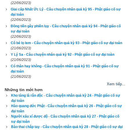
trở lại gặp vua. Nhưng một vị hoàng phi chết đi thì có rất nhiều 
(22/06/2023)
bà hoàng phi khác được tuyển vào cung, do đó vua Ưu Đạt 
Giai cấp Nhất Ức Lý - Câu chuyện nhân quả kỳ 95 - Phật giáo cố sự
đại toàn
lúc ấy đã chìm đắm trong ngũ dục, thật khó mà hóa độ được.
(22/06/2023)
Đồng tiền gây phiền lụy - Câu chuyện nhân quả kỳ 94 - Phật giáo cố
Vì thế bà nghĩ ra một cách: trong đêm sâu yên tịnh, bà hóa ra 
sự đại toàn
thân Dạ Xoa Vương dễ sợ đến nỗi ai nhìn thấy cũng kinh hãi, 
(22/06/2023)
Cô bé lọ lem - Câu chuyện nhân quả kỳ 93 - Phật giáo cố sự đại toàn
tay cầm một con dao dài 5 xích (khoảng 1,6 mét), đứng ngay 
(21/06/2023)
trước giường rồng trong phòng ngủ của vua Ưu Đạt.
Y Lý Sa - Câu chuyện nhân quả kỳ 92 - Phật giáo cố sự đại toàn
(21/06/2023)
Khi vua trở mình thức giấc, mở mắt ra nhìn thấy một quỷ sứ 
Có thân hay không - Câu chuyện nhân quả kỳ 91 - Phật giáo cố sự
cao to đứng ngay trước mặt thì thất kinh hồn vía. Dạ Xoa 
đại toàn
(21/06/2023)
Vương mở miệng nói rằng:
Xem tiếp...
Những tin mới hơn
– Ngay bây giờ, cho dù ông có thiên binh vạn mã đi nữa cũng 
Kho tàng là rắn độc - Câu chuyện nhân quả kỳ 24 - Phật giáo cố sự
chẳng tự bảo vệ được, bởi vì tính mệnh của ông đang nằm 
đại toàn
trong tay ta. Bây giờ cái chết đang ngay trước mắt, ông tính 
Hào quang đức Phật - Câu chuyện nhân quả kỳ 26 - Phật giáo cố sự
đại toàn
làm gì đây?
Người xấu xí được độ - Câu chuyện nhân quả kỳ 27 - Phật giáo cố
sự đại toàn
Vua Ưu Đạt sợ hãi trả lời:
Bào thai chắp tay - Câu chuyện nhân quả kỳ 28 - Phật giáo cố sự đại