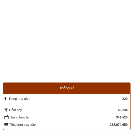
xung khắc với tuổi
,
xem ngày theo Kinh Kim Phù
,
Xem ngày 
theo Lục Diệu
,
xem ngày theo Đổng Công tuyển nhật (12 
trực)
,
Bành Tổ kỵ nhật
,
xem ngày xuất hành theo Khổng Minh
,
chọn hướng tốt xuất hành
,
xem giờ tốt theo Lý Thuần Phong
, 
Quỷ Cốc Tử, xem ngày tốt xấu theo dân gian…nên vinh dự 
được độc giả bình chọn là phần mềm lịch vạn niên số 1 hiện 
nay. Phiên bản
lịch vạn niên 2023
 hoàn toàn mới của chúng tôi 
không những giao diện đẹp, dễ sử dụng mà còn luận giải 
chính xác và chi tiết từng mục giúp độc giả dễ dàng lựa chọn 
được ngày tốt, giờ đẹp để khởi sự công việc. Hãy thử một lần 
để cảm nhận sự khác biệt so với các phần mềm lịch vạn sự 
khác.
Thống kê
Đang truy cập
220
Lịch vạn niên - Chọn giờ tốt ngày đẹp
46,244
Hôm nay
Tháng hiện tại
341,520