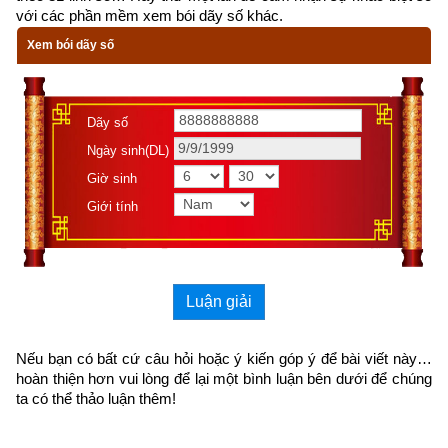
thời kỳ mạt pháp khi mà đạo đức nhân loại suy đồi, bại hoại 
với các phần mềm xem bói dãy số khác.
đến cùng cực, đại nạn sắp đến chỉ có hành thiện tích đức thì 
Xem bói dãy số
mới được bình an vượt qua kiếp nạn. Với mong muốn góp 
một phần nhỏ bé truyền bá tư tưởng phật pháp đến cho những 
ai hữu duyên có thể đọc được từ đó giác ngộ đắc được cơ 
Dãy số
duyên vạn cổ để có thể vượt qua thời kì mạt Pháp này,
Ngày sinh(DL)
Xemvm.com
 xin hân hạnh giới thiệu tới độc giả 
cuốn
sách 
Giờ sinh
truyện cổ Phật giáo
 của nhà xuất bản Liên Phật Hội
. 
Kích vào 
Giới tính
link sau:
https://xemvm.com/thu-vien-ebooks/sach-phat-giao/link-tai-
sach-truyen-co-phat-giao-pdf-7.html
Luận giải
để tải về Ebook Sách Truyện Cổ Phật Giáo hoặc liên hệ Zalo: 
0926.138.186 để nhận trực tiếp file pdf.
Nếu bạn có bất cứ câu hỏi hoặc ý kiến góp ý để bài viết này… 
hoàn thiện hơn vui lòng
 để lại một bình luận bên dưới để chúng 
Sau đây là Câu chuyện về Hoàng phi Nguyệt Minh được trích 
ta có thể thảo luận thêm!
từ Cuốn “Truyện Cổ Phật Giáo” (Nguyên tác:
Phật giáo cố sự 
đại toàn
) của nhà xuất bản Liên Phật Hội