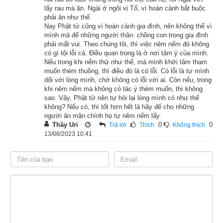
Do hoàng phi Nguyệt Minh sắp lìa dương thế nên tướng suy 
lấy rau mà ăn. Ngài ở ngôi vị Tổ, vì hoàn cảnh bắt buộc
đã hiển lộ ra, vua Ưu Đạt biết được nên cứ thật tình mà nói.
phải ăn như thế.
Nay Phật tử cũng vì hoàn cảnh gia đình, nên không thể vì
mình mà để những người thân: chồng con trong gia đình
Hoàng phi Nguyệt Minh nghe nói thế, không có vẻ sợ hãi một 
phải mất vui. Theo chúng tôi, thì việc nêm nếm đó không
chút nào, trả lời nhà vua một cách khoan thai:
có gì tội lỗi cả. Điều quan trọng là ở nơi tâm ý của mình.
Nếu trong khi nếm thử như thế, mà mình khởi tâm tham
muốn thèm thuồng, thì điều đó là có lỗi. Có lỗi là tự mình
– Xin đại vương đừng vì thế mà đau khổ, đức Phật đã từng 
dối với lòng mình, chớ không có lỗi với ai. Còn nếu, trong
nói rằng “ở trên cao thì có lúc rơi xuống thấp, có tồn tại thì 
khi nêm nếm mà không có tác ý thèm muốn, thì không
phải có lúc tiêu diệt, có hợp thì có tan, có sinh phải có tử”. Đó 
sao. Vậy, Phật tử nên tự hỏi lại lòng mình có như thế
không? Nếu có, thì tốt hơn hết là hãy để cho những
là những đạo lý nhất định mà không một người nào có thể 
người ăn mặn chính họ tự nêm nếm lấy.
thoát được. Nếu đại vương nghĩ đến chín năm tình nghĩa vợ 
Thầy Uri
0
0
Trả lời
Thích
Không thích
13/08/2023 10:41
chồng của đôi ta, thì xin đại vương cho phép thiếp xuất gia tu 
hành.
– Nàng đi tu, nếu không thành đạo thì thế nào cũng sinh lên 
cõi trời, nếu có sinh lên cõi trời, ta xin nàng trở về đây gặp ta, 
nếu nàng làm được như thế thì ta bằng lòng để cho nàng xuất 
gia.