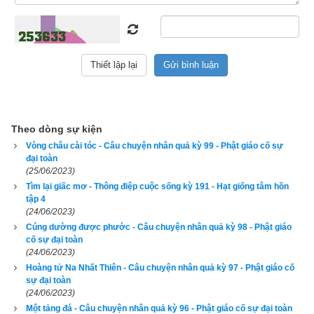
Vua hãy còn thương yêu hoàng phi Nguyệt Minh nên mới đặt 
điều kiện như thế, và hoàng phi thì vì muốn đạt tới mục đích 
của mình là xuất gia tu hành, nên vui lòng chấp thuận.
Hoàng phi Nguyệt Minh xuất gia rồi, nhưng sự thật thì vẫn còn 
sống trong thâm cung. Bởi vì bà là một vị hoàng phi nên 
thường thường có rất nhiều cung nữ đến hỏi han thăm viếng, 
Theo dòng sự kiện
hoàng phi bị quấy nhiễu không ngừng nên tâm không được an 
Vòng châu cài tóc - Câu chuyện nhân quả kỳ 99 - Phật giáo cố sự
tĩnh mà lo việc đạo, vì thế bà quyết tâm rời bỏ hoàng cung đi 
đại toàn
chỗ khác ẩn tu.
(25/06/2023)
Tìm lại giấc mơ - Thông điệp cuộc sống kỳ 191 - Hạt giống tâm hồn
Sau sáu tháng tu hành tinh tấn kham khổ, hoàng phi Nguyệt 
tập 4
(24/06/2023)
Minh chứng được quả thánh A Na Hàm. Ngay chính lúc ấy 
Cúng dường được phước - Câu chuyện nhân quả kỳ 98 - Phật giáo
sắc thân vô thường của bà bị hoại diệt, nhưng huệ mệnh của 
cố sự đại toàn
bà thì lại sinh lên cõi trời thuộc Sắc giới.
(24/06/2023)
Hoàng tử Na Nhất Thiên - Câu chuyện nhân quả kỳ 97 - Phật giáo cố
Khi hoàng phi Nguyệt Minh sinh lên cõi trời thuộc Sắc giới rồi, 
sự đại toàn
(24/06/2023)
bà nhớ đến lời hẹn ước với vua Ưu Đạt ngày trước nên định 
Một tảng đá - Câu chuyện nhân quả kỳ 96 - Phật giáo cố sự đại toàn