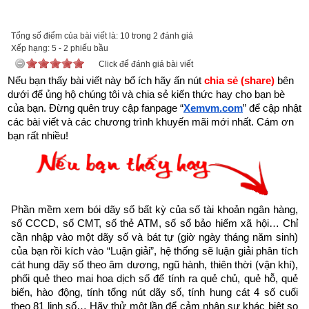
Tổng số điểm của bài viết là: 10 trong 2 đánh giá
Với mong muốn góp một phần nhỏ bé lan truyền những thông 
Xếp hạng:
5
-
2
phiếu bầu
Click để đánh giá bài viết
điệp tích cực truyền cảm hứng về cuộc sống, tình yêu nhằm 
Nếu bạn thấy bài viết này bổ ích hãy ấn nút 
chia sẻ (share) 
bên 
giúp những người đang tuyệt vọng bế tắc trong cuộc sống trở 
dưới để ủng hộ chúng tôi và chia sẻ kiến thức hay cho bạn bè 
lên mạnh mẽ hơn, giúp họ vực dậy tinh thần, vượt qua nghịch 
của bạn. Đừng quên truy cập fanpage
“
Xemvm.com
” để cập nhật 
cảnh để viết tiếp hành trình ước mơ, đạt được thành công 
các bài viết và các chương trình khuyến mãi mới nhất. Cám ơn 
bạn rất nhiều!
trong cuộc sống,
Xemvm.com
 xin hân hạnh giới thiệu tới độc 
giả trọn bộ 11 
cuốn sách Hạt giống tâm hồn
. 
Kích vào link sau:
https://xemvm.com/thu-vien-ebooks/sach-ky-nang-song/link-
tai-sach-hat-giong-tam-hon-pdf-10.html
Phần mềm xem bói dãy số bất kỳ của số tài khoản ngân hàng, 
số CCCD, số CMT, số thẻ ATM, số sổ bảo hiểm xã hội… Chỉ 
để tải về Ebook Sách Hạt giống tâm hồn hoặc liên hệ Zalo: 
cần nhập vào một dãy số và bát tự (giờ ngày tháng năm sinh) 
0926.138.186 để nhận trực tiếp file pdf.
của bạn rồi kích vào “Luận giải”, hệ thống sẽ luận giải phân tích 
cát hung dãy số theo âm dương, ngũ hành, thiên thời (vận khí), 
Sau đây là Câu chuyện về Hoa hồng tặng Mẹ ngày Giáng 
phối quẻ theo mai hoa dịch số để tính ra quẻ chủ, quẻ hỗ, quẻ 
biến, hào động, tính tổng nút dãy số, tính hung cát 4 số cuối 
Sinh được trích từ Cuốn “Hạt giống tâm hồn tập 4” của nhà 
theo 81 linh số… Hãy thử một lần để cảm nhận sự khác biệt so 