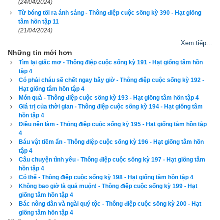
(24/04/2024)
quà tặng mẹ hay không. Ông chủ nhìn chằm chằm vào Bobby 
Từ bóng tối ra ánh sáng - Thông điệp cuộc sống kỳ 390 - Hạt giống
và đồng mười xu. Và rồi ông đặt tay lên vai cậu bé, ôn tồn nói:
tâm hồn tập 11
(21/04/2024)
- Cháu cứ chờ ở đây, chú xem có thể làm gì giúp cháu được 
Xem tiếp...
Những tin mới hơn
không nhé!
Tìm lại giấc mơ - Thông điệp cuộc sống kỳ 191 - Hạt giống tâm hồn
tập 4
Trong lúc chờ đợi, Bobby đưa mắt nhìn ngắm những bông 
Có phải cháu sẽ chết ngay bây giờ - Thông điệp cuộc sống kỳ 192 -
hoa tươi đẹp và dù còn non nớt, nó cũng hiểu tại sao mẹ và 
Hạt giống tâm hồn tập 4
Món quà - Thông điệp cuộc sống kỳ 193 - Hạt giống tâm hồn tập 4
các cô gái lại thích hoa đến như vậy.
Giá trị của thời gian - Thông điệp cuộc sống kỳ 194 - Hạt giống tâm
hồn tập 4
Tiếng cửa đóng lại khi người khách cuối cùng rồi khỏi cửa 
Điều nên làm - Thông điệp cuộc sống kỳ 195 - Hạt giống tâm hồn tập
tiệm kéo Bobby về với thực tại. Chỉ còn lại mình nó, ông chủ 
4
Báu vật tiềm ẩn - Thông điệp cuộc sống kỳ 196 - Hạt giống tâm hồn
đã bỏ đi đâu không biết. Bobby bắt đầu cảm thấy cô độc và 
tập 4
sợ hãi.
Câu chuyện tình yêu - Thông điệp cuộc sống kỳ 197 - Hạt giống tâm
hồn tập 4
Có thể - Thông điệp cuộc sống kỳ 198 - Hạt giống tâm hồn tập 4
Đột nhiên ông chủ xuất hiện. Trước đôi mắt ngỡ ngàng của 
Không bao giờ là quá muộn! - Thông điệp cuộc sống kỳ 199 - Hạt
Bobby là mười hai bông hồng đỏ thắm, với cuống hoa thật dài 
giống tâm hồn tập 4
và lá xanh thắm, cùng với các bông hoa trắng bé xíu, đã được 
Bác nông dân và ngài quý tộc - Thông điệp cuộc sống kỳ 200 - Hạt
giống tâm hồn tập 4
cột lại gọn gàng bằng một chiếc nơ lớn màu bạc.