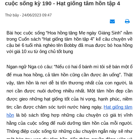
cuộc sống kỳ 190 - Hạt giống tâm hồn tập 4
Thứ bảy - 24/06/2023 09:47
Bài học cuộc sống “Hoa hồng tặng Mẹ ngày Giáng Sinh” nằm 
trong Cuốn sách “Hạt giống tâm hồn tập 4” kể câu chuyện về 
cậu bé 6 tuổi nhà nghèo tên Bobby đã mua được bó hoa hồng 
với giá 10 xu từ ông chủ tốt bụng
Ngạn ngữ Nga có câu: “Nếu có hai ổ bánh mì tôi sẽ bán một ổ 
để mua hoa hồng, cả tâm hồn cũng cần được ăn uống”. Thật 
vậy, tâm hồn là nơi dễ bị tổn thương nhất của con người, là 
nơi cần được nuôi dưỡng nhiều nhất. Một tâm hồn đẹp cần 
được gieo những hạt giống tốt của hi vọng, hạnh phúc, niềm 
tin; cần được chăm sóc tưới nước hàng ngày.
Hạt giống tâm 
hồn
 là bộ sách tổng hợp những câu chuyện có giá trị vĩnh 
hằng của cuộc sống để nuôi dưỡng tâm hồn của mỗi người. 
Thông điệp cuộc sống từ những câu chuyện ngắn này sẽ như 