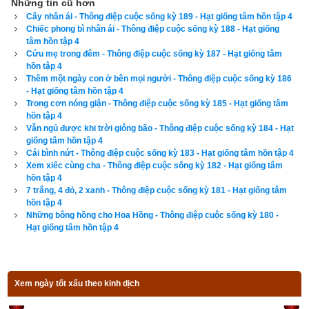
Những tin cũ hơn
Cây nhân ái - Thông điệp cuộc sống kỳ 189 - Hạt giống tâm hồn tập 4
- Bó hoa này giá mười xu đấy chú bé! - Ông chủ nói với nó khi 
Chiếc phong bì nhân ái - Thông điệp cuộc sống kỳ 188 - Hạt giống
tâm hồn tập 4
xòe bàn tay ra để nhận tiền. Bobby rụt rè lấy đồng mười xu 
Cứu mẹ trong đêm - Thông điệp cuộc sống kỳ 187 - Hạt giống tâm
đưa cho ông ta. Mình có mơ không vậy! Đã không ai bán cho 
hồn tập 4
nó một món quà gì với đồng mười xu này, thế mà... Như đọc 
Thêm một ngày con ở bên mọi người - Thông điệp cuộc sống kỳ 186
- Hạt giống tâm hồn tập 4
được ý nghĩ của cậu bé, 
người chủ tiệm nói thêm:
Trong cơn nóng giận - Thông điệp cuộc sống kỳ 185 - Hạt giống tâm
hồn tập 4
- Chú còn một vài bông hồng bán hạ giá. Cháu có thích những 
Vẫn ngủ được khi trời giông bão - Thông điệp cuộc sống kỳ 184 - Hạt
giống tâm hồn tập 4
bông hoa này không?
Cái bình nứt - Thông điệp cuộc sống kỳ 183 - Hạt giống tâm hồn tập 4
Xem xiếc cùng cha - Thông điệp cuộc sống kỳ 182 - Hạt giống tâm
Bước ra khỏi cánh cửa đã được người chủ mở sẵn dành cho 
hồn tập 4
mình, Bobby còn nghe rõ bên tai lời chia tay của ông ấy: - 
7 trắng, 4 đỏ, 2 xanh - Thông điệp cuộc sống kỳ 181 - Hạt giống tâm
hồn tập 4
Giáng Sinh vui vẻ nhé con trai!
Những bông hồng cho Hoa Hồng - Thông điệp cuộc sống kỳ 180 -
Hạt giống tâm hồn tập 4
Khi ông quay vào trong, vợ ông từ phía sau nhà bước ra:
- Anh nói chuyện với ai vậy? Bó hồng nhung mà anh mới gói 
lại đâu rồi?
Xem ngày tốt xấu theo kinh dịch