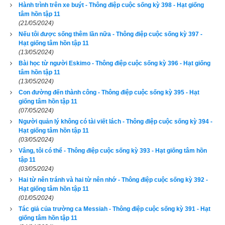
Hành trình trên xe buýt - Thông điệp cuộc sống kỳ 398 - Hạt giống
Cái gì với nó cũng đẹp và nằm ngoài tầm tay. Bóng chiều dần 
tâm hồn tập 11
(21/05/2024)
tắt, Bobby miễn cưỡng quay về. Bất chợt một vật phản chiếu 
Nếu tôi được sống thêm lần nữa - Thông điệp cuộc sống kỳ 397 -
ánh trời tà lấp lánh bên lề đường thu hút sự chú ý của nó. Nó 
Hạt giống tâm hồn tập 11
cúi xuống nhặt lên. Một đồng mười xu sáng bóng.
(13/05/2024)
Bài học từ người Eskimo - Thông điệp cuộc sống kỳ 396 - Hạt giống
Chắc không một ai có được cảm giác giàu có giống như cậu 
tâm hồn tập 11
(13/05/2024)
bé Bobby cảm thấy lúc đó. Khi cầm kho báu mới tìm thấy 
Con đường đến thành công - Thông điệp cuộc sống kỳ 395 - Hạt
trong bàn tay bé bỏng, thằng bé thấy như có một hơi ấm tỏa 
giống tâm hồn tập 11
(07/05/2024)
ra khắp thân người. Nó bước ngay vào cửa tiệm đầu tiên nó 
Người quản lý không có tài viết lách - Thông điệp cuộc sống kỳ 394 -
bắt gặp. Thế nhưng vẻ phấn khích
Hạt giống tâm hồn tập 11
(03/05/2024)
của nó nhanh chóng nguội lạnh khi hết người bán hàng này 
Vâng, tôi có thể - Thông điệp cuộc sống kỳ 393 - Hạt giống tâm hồn
đến người bán hàng khác cười và bảo với nó rằng không bao 
tập 11
(03/05/2024)
giờ họ có món quà Giáng Sinh nào giá mười xu cả.
Hai từ nên tránh và hai từ nên nhớ - Thông điệp cuộc sống kỳ 392 -
Hạt giống tâm hồn tập 11
Nhưng nó vẫn tin là nó có thể có được quà cho mẹ mình. 
(01/05/2024)
Bước vào một cửa hàng bán hoa tươi, Bobby chìa đồng mười 
Tác giả của trường ca Messiah - Thông điệp cuộc sống kỳ 391 - Hạt
giống tâm hồn tập 11
xu ra và hỏi ông chủ rằng nó có thể mua một bông hoa để làm 