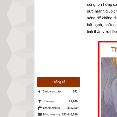
sống từ những câ
sức mạnh giúp chú
sống để khẳng đị
bất hạnh, những
tinh thần vượt lê
Thống kê
Đang truy cập
241
29,248
Hôm nay
Tháng hiện tại
313,050
Tổng lượt truy
153,046,189