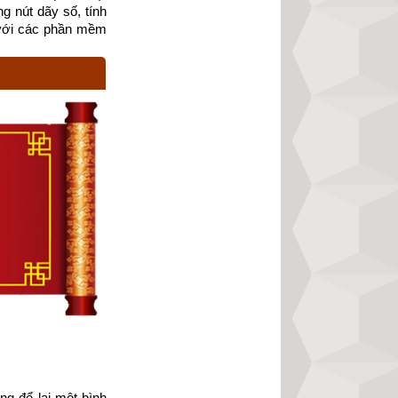
g nút dãy số, tính 
với các phần mềm 
labama hẻo lánh. 
òng
 để lại một bình 