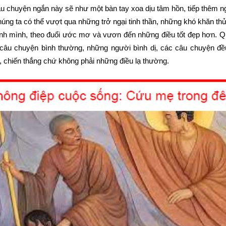
u chuyện ngắn này sẽ như một bàn tay xoa dịu tâm hồn, tiếp thêm ng
ng ta có thể vượt qua những trở ngại tinh thần, những khó khăn thử
nh mình, theo đuổi ước mơ và vươn đến những điều tốt đẹp hơn. Q
 câu chuyện bình thường, những người bình dị, các câu chuyện đề
n, chiến thắng chứ không phải những điều lạ thường.