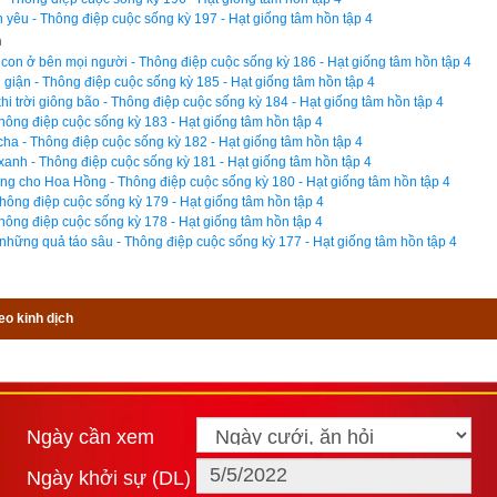
 yêu - Thông điệp cuộc sống kỳ 197 - Hạt giống tâm hồn tập 4
n
 lại! Làm ơn đưa mẹ cháu đến bệnh viện.
on ở bên mọi người - Thông điệp cuộc sống kỳ 186 - Hạt giống tâm hồn tập 4
giận - Thông điệp cuộc sống kỳ 185 - Hạt giống tâm hồn tập 4
g hồ với 344 mũi khâu, các bác sĩ đã kịp thời cứu sống Kelly. Bây 
i trời giông bão - Thông điệp cuộc sống kỳ 184 - Hạt giống tâm hồn tập 4
iều. Nhưng với cô, điều đó không mấy quan trọng. Điều thật sự khiế
Thông điệp cuộc sống kỳ 183 - Hạt giống tâm hồn tập 4
ha - Thông điệp cuộc sống kỳ 182 - Hạt giống tâm hồn tập 4
ảm phi thường của cậu con trai bé bỏng. Bằng tình 
thương yêu dàn
2 xanh - Thông điệp cuộc sống kỳ 181 - Hạt giống tâm hồn tập 4
chiến tích mà không phải đứa bé 5 tuổi nào cũng có thể làm được.
g cho Hoa Hồng - Thông điệp cuộc sống kỳ 180 - Hạt giống tâm hồn tập 4
Thông điệp cuộc sống kỳ 179 - Hạt giống tâm hồn tập 4
ọn bộ Sách Hạt giống tâm hồn kích vào
đây
. Hãy ủng hộ website bằng c
ông điệp cuộc sống kỳ 178 - Hạt giống tâm hồn tập 4
hững quả táo sâu - Thông điệp cuộc sống kỳ 177 - Hạt giống tâm hồn tập 4
mvm.com. Lịch vạn niên của chúng tôi không chỉ có các tính năng cơ 
 âm,
lịch can chi
,
lịch tiết khí
,
xem ngày giờ Hoàng Đạo – Hắc Đạ
hư,
xem ngày theo nhị thập bát tú
 mà còn có nhiều tính năng nâng 
eo kinh dịch
ới tuổi
,
xem ngày theo Kinh Kim Phù
,
Xem ngày theo Lục Diệu
,
xem
12 trực)
,
Bành Tổ kỵ nhật
,
xem ngày xuất hành theo Khổng Minh
,
ch
t theo Lý Thuần Phong
, Quỷ Cốc Tử, xem ngày tốt xấu theo dân g
h chọn là phần mềm lịch vạn niên số 1 hiện nay. Phiên bản
lịch v
Ngày cần xem
ng tôi không những giao diện đẹp, dễ sử dụng mà còn luận giải chính
Ngày khởi sự (DL)
c giả dễ dàng lựa chọn được ngày tốt, giờ đẹp để khởi sự công việc.