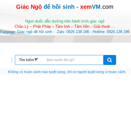
Giác Ngộ 
để hồi sinh
-
 xem
VM
.com
Ngọn đuốc dẫn dường trên hành trình giác ngộ
Chân Lý – Phật Pháp – Tâm linh – Tâm hồn – Giải thoát …
Fanpage: Giác ngộ để hồi sinh -  Zalo: 0926.138.186 - Hotline: 0926.138.186
Nếu như không chịu học tập thì cho dù đi vạn dặm đường cũng chỉ là anh đưa thư