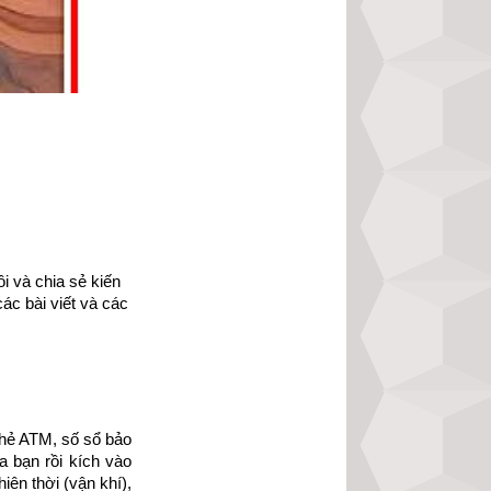
cảm hứng về cuộc 
lên mạnh mẽ hơn, 
 được thành công 
ch Hạt giống tâm 
 và chia sẻ kiến 
ác bài viết và các 
n-pdf-10.html
ếp file pdf.
n tập 4” của nhà 
hẻ ATM, số sổ bảo 
 bạn rồi kích vào 
ên thời (vận khí), 