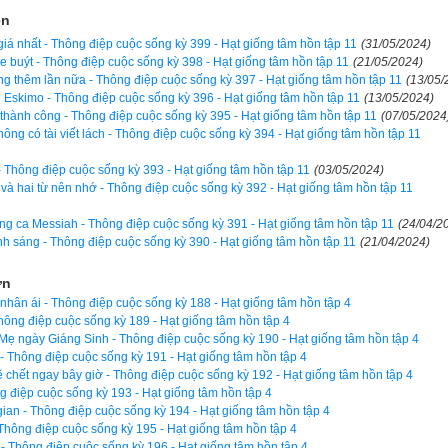
ện
mẹ không thể ngủ vào lúc này. - Giọng cậu bé đầy vẻ cương quyết. - 
iá nhất - Thông điệp cuộc sống kỳ 399 - Hạt giống tâm hồn tập 11
(31/05/2024)
 sẽ có một ai đó giúp mẹ con mình.
xe buýt - Thông điệp cuộc sống kỳ 398 - Hạt giống tâm hồn tập 11
(21/05/2024)
g thêm lần nữa - Thông điệp cuộc sống kỳ 397 - Hạt giống tâm hồn tập 11
(13/05/
hui ra sau xe tải, xoay sở bằng mọi cách để đưa mẹ ra ngoài. Lo sợ
 Eskimo - Thông điệp cuộc sống kỳ 396 - Hạt giống tâm hồn tập 11
(13/05/2024)
hành công - Thông điệp cuộc sống kỳ 395 - Hạt giống tâm hồn tập 11
(07/05/2024
c trong bóng tối, Kelly gắng gượng lết theo con. Hai mẹ con, kẻ trư
ông có tài viết lách - Thông điệp cuộc sống kỳ 394 - Hạt giống tâm hồn tập 11
ườn dốc. Rocky, với tấm thân bé nhỏ chưa tới 20 ký, đã dìu người m
 - Thông điệp cuộc sống kỳ 393 - Hạt giống tâm hồn tập 11
(03/05/2024)
ừng chút một. Trên đường đi, vết thương quá nặng làm Kelly kiệt sức
 và hai từ nên nhớ - Thông điệp cuộc sống kỳ 392 - Hạt giống tâm hồn tập 11
ng ca Messiah - Thông điệp cuộc sống kỳ 391 - Hạt giống tâm hồn tập 11
(24/04/2
nh sáng - Thông điệp cuộc sống kỳ 390 - Hạt giống tâm hồn tập 11
(21/04/2024)
tìm đủ mọi cách để động viên mẹ mình. Cậu nhắc mẹ nhớ lại câu c
 tối, rằng có chiếc xe lửa đồ chơi bị vứt vào thùng rác, với mong
ơn
thấy là mình vẫn còn hữu dụng, nó đã vượt qua một đoạn 
đường dài, 
nhân ái - Thông điệp cuộc sống kỳ 188 - Hạt giống tâm hồn tập 4
hông điệp cuộc sống kỳ 189 - Hạt giống tâm hồn tập 4
i cậu chủ. Trong khi kể lại câu chuyện, Rocky cứ lặp đi lặp lại lời ch
ẹ ngày Giáng Sinh - Thông điệp cuộc sống kỳ 190 - Hạt giống tâm hồn tập 4
 mình biết mình làm được mà".
 - Thông điệp cuộc sống kỳ 191 - Hạt giống tâm hồn tập 4
 chết ngay bây giờ - Thông điệp cuộc sống kỳ 192 - Hạt giống tâm hồn tập 4
 hai cũng leo lên đến đường. Lúc này, Rocky mới nhìn rõ những vết t
 điệp cuộc sống kỳ 193 - Hạt giống tâm hồn tập 4
i gian - Thông điệp cuộc sống kỳ 194 - Hạt giống tâm hồn tập 4
trên khắp cơ thể mẹ. Cậu òa khóc vì thương mẹ. Cậu lao ra đường c
Thông điệp cuộc sống kỳ 195 - Hạt giống tâm hồn tập 4
 - Thông điệp cuộc sống kỳ 196 - Hạt giống tâm hồn tập 4