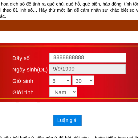
hoa dịch số để tính ra quẻ chủ, quẻ hỗ, quẻ biến, hào động, tính tổn
ối theo 81 linh số… Hãy thử một lần để cảm nhận sự khác biệt so 
ác.
Dãy số
Ngày sinh(DL)
Giờ sinh
Giới tính
Luận giải
lly cùng cậu con trai Rocky 5 tuổi của mình chạy xe qua vùng A
 câu hỏi hoặc ý kiến góp ý để bài viết này… hoàn thiện hơn vui l