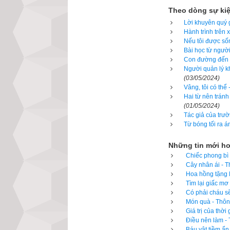
Theo dòng sự ki
- Không, mẹ ơi, 
Lời khuyên quý g
lên và chắc chắn
Hành trình trên 
Nếu tôi được sốn
Nói rồi, Rocky c
Bài học từ người
Con đường đến t
của mình sẽ bị lạ
Người quản lý kh
nhọc trườn lên s
(03/05/2024)
Vâng, tôi có thể
của mình nhích t
Hai từ nên tránh
ngã quỵ.
(01/05/2024)
Tác giả của trườ
Từ bóng tối ra á
Nhưng Rocky cố 
cho cậu nghe mỗi
Những tin mới h
cho cậu chủ nhỏ 
Chiếc phong bì 
Cây nhân ái - T
hiểm để về lại vớ
Hoa hồng tặng M
biết mình có thể,
Tìm lại giấc mơ
Có phải cháu sẽ
Cuối cùng thì cả
Món quà - Thông
Giá trị của thờ
trên mặt mà còn 
Điều nên làm - 
tải và la lớn:
Báu vật tiềm ẩn