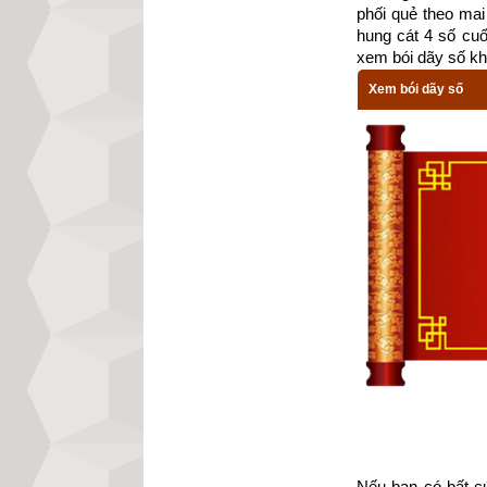
phối quẻ theo mai 
hung cát 4 số cu
xem bói dãy số kh
Xem bói dãy số
Chiều hôm đó, Ke
Nếu bạn có bất cứ