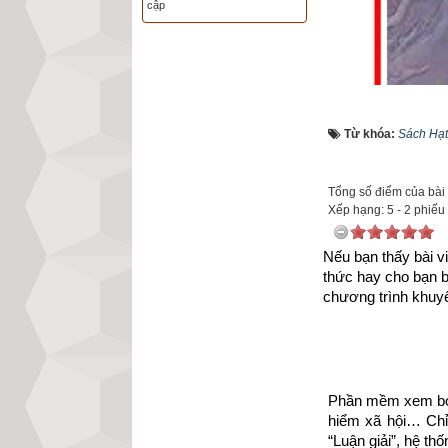
cập
Từ khóa:
Sách Hạt
Với mong muốn gó
sống, tình yêu n
Tổng số điểm của bài v
giúp họ vực dậy 
Xếp hạng:
5
-
2
phiếu
trong cuộc sống,
hồn
. 
Kích vào lin
Nếu bạn thấy bài vi
thức hay cho bạn 
https://xemvm.co
chương trình khuyế
để tải về Ebook S
Sau đây là Câu c
Phần mềm xem bói 
xuất bản tổng hợ
hiểm xã hội… Chỉ 
“Luận giải”, hệ th