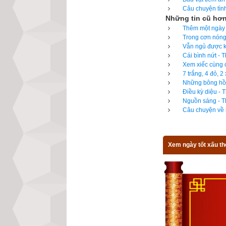
Câu chuyện tình
Những tin cũ hơ
- Dừng lại! Dùng
Thêm một ngày c
Trong cơn nóng 
Mất hơn 8 giờ đồn
Vẫn ngủ được kh
trông khác xưa nh
Cái bình nứt - 
Xem xiếc cùng c
hào là sự dũng c
7 trắng, 4 đỏ, 
đã lập được một 
Những bông hồn
Điều kỳ diệu - 
Để đọc online tr
Nguồn sáng - Th
Câu chuyện về n
vạn niên trên xe
dương sang lịch
Ngọc hạp thông t
Xem ngày tốt xấu th
ngày xung khắc v
Công tuyển nhật (
hành
,
xem giờ tố
được độc giả bìn
toàn mới của chú
từng mục giúp độ