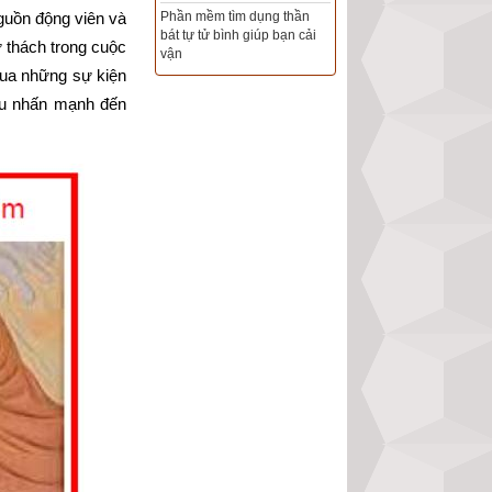
Phần mềm tìm dụng thần
uồn động viên và 
bát tự tử bình giúp bạn cải
Tổng Kho Sim Năm sinh 0x -
 thách trong cuộc 
vận
9x - 8x -7x -6x giá rẻ nhất thị
ua những sự kiện 
trường - Click xem ngay
u nhấn mạnh đến 