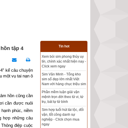
Tin hot
 hồn tập 4
Xem bói sim phong thủy uy
Tổng kho sim phong thủy -
tín, chính xác nhất hiện nay -
Sim hợp tuổi - Sim hợp
Click xem ngay
mệnh giá rẻ nhất thị trường
4” kể câu chuyện 
Sim Văn Minh - Tổng kho
 một vụ tai nạn ô 
sim số đẹp lớn nhất Việt
Xem bói sim phong thủy
Nam với hàng chục triệu sim
theo khoa học tử vi, tứ trụ
chính xác nhất
Phần mềm luận giải vận
tâm hồn cũng cần 
mệnh trọn đời theo tử vi, tứ
Mua sim Thần tài, Thần tài
trụ, bát tự tử bình
ơi cần được nuôi 
theo bạn! Giao sim miễn phí
Sim hợp tuổi hút tài lộc, đổi
 hạnh phúc, niềm 
vận, tốt công danh sự
Xem ngày đẹp - chọn ngày
g hợp những câu 
nghiệp - Click chọn mua
tốt khởi sự theo kinh dịch
ngay
 Thông điệp cuộc 
chính xác nhất