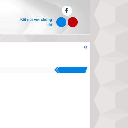
Kết nối với chúng
tôi
Chào mừng bạn đến với website xe
.