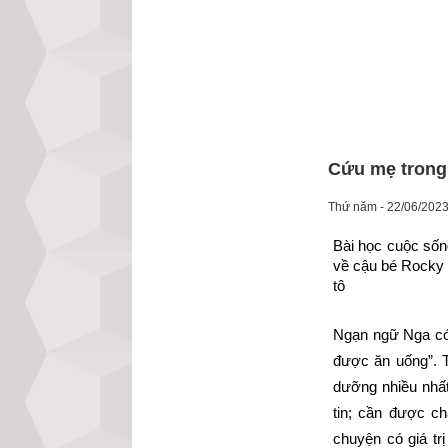
Cứu mẹ trong 
Thứ năm - 22/06/2023
Bài học cuộc sốn
về cậu bé Rocky 5
tô
Ngạn ngữ Nga có 
được ăn uống”. T
dưỡng nhiều nhất
tin; cần được c
chuyện có giá tr