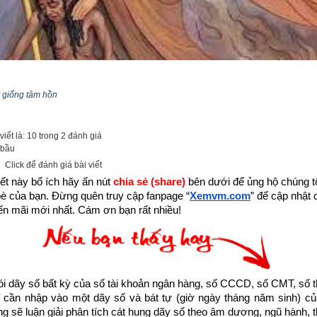
 giống tâm hồn
p một phần nhỏ bé lan truyền những thông điệp tích cực truyền 
hằm giúp những người đang tuyệt vọng bế tắc trong cuộc sống trở 
iết là: 10 trong 2 đánh giá
tinh thần, vượt qua nghịch cảnh để viết tiếp hành trình ước mơ, đạt
 bầu
Xemvm.com
 xin hân hạnh giới thiệu tới độc giả trọn bộ 11 
cuốn sá
Click để đánh giá bài viết
k sau:
ết này bổ ích hãy ấn nút 
chia sẻ (share) 
bên dưới để ủng hộ chúng tôi
bè của bạn. Đừng quên truy cập fanpage
“
Xemvm.com
” để cập nhật c
m/thu-vien-ebooks/sach-ky-nang-song/link-tai-sach-hat-giong-tam-ho
n mãi mới nhất. Cám ơn bạn rất nhiều!
ách Hạt giống tâm hồn hoặc liên hệ Zalo: 0926.138.186 để nhận trực ti
huyện về Cứu mẹ trong đêm được trích từ Cuốn “Hạt giống tâm hồ
dãy số bất kỳ của số tài khoản ngân hàng, số CCCD, số CMT, số t
p TP. Hồ Chí Minh
cần nhập vào một dãy số và bát tự (giờ ngày tháng năm sinh) của
ống sẽ luận giải phân tích cát hung dãy số theo âm dương, ngũ hành, thi