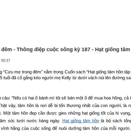
đêm - Thông điệp cuộc sống kỳ 187 - Hạt giống tâm
 00:37
g “Cứu mẹ trong đêm” nằm trong Cuốn sách “Hạt giống tâm hồn tập 
 tuổi đã cố gắng kéo người mẹ Kelly từ dưới vách núi lên đường sau
câu: “Nếu có hai ổ bánh mì tôi sẽ bán một ổ để mua hoa hồng, cả 
hật vậy, tâm hồn là nơi dễ bị tổn thương nhất của con người, là n
. Một tâm hồn đẹp cần được gieo những hạt giống tốt của hi vọng,
hăm sóc tưới nước hàng ngày.
Hạt giống tâm hồn
 là bộ sách tổn
ị vĩnh hằng của cuộc sống để nuôi dưỡng tâm hồn của mỗi người.