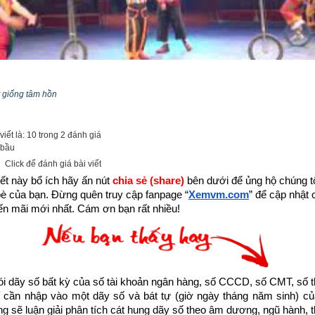
 giống tâm hồn
p một phần nhỏ bé lan truyền những thông điệp tích cực truyền 
hằm giúp những người đang tuyệt vọng bế tắc trong cuộc sống trở 
iết là: 10 trong 2 đánh giá
tinh thần, vượt qua nghịch cảnh để viết tiếp hành trình ước mơ, đạt
 bầu
Xemvm.com
 xin hân hạnh giới thiệu tới độc giả trọn bộ 11 
cuốn sá
Click để đánh giá bài viết
k sau:
ết này bổ ích hãy ấn nút 
chia sẻ (share) 
bên dưới để ủng hộ chúng tôi
bè của bạn. Đừng quên truy cập fanpage
“
Xemvm.com
” để cập nhật c
m/thu-vien-ebooks/sach-ky-nang-song/link-tai-sach-hat-giong-tam-ho
n mãi mới nhất. Cám ơn bạn rất nhiều!
ách Hạt giống tâm hồn hoặc liên hệ Zalo: 0926.138.186 để nhận trực ti
huyện về Xem xiếc cùng cha được trích từ Cuốn “Hạt giống tâm hồ
dãy số bất kỳ của số tài khoản ngân hàng, số CCCD, số CMT, số t
p TP. Hồ Chí Minh
cần nhập vào một dãy số và bát tự (giờ ngày tháng năm sinh) của
ống sẽ luận giải phân tích cát hung dãy số theo âm dương, ngũ hành, thi