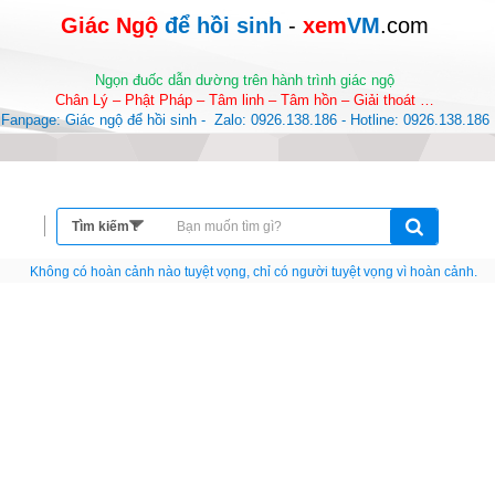
Giác Ngộ 
để hồi sinh
-
 xem
VM
.com
Ngọn đuốc dẫn dường trên hành trình giác ngộ
Chân Lý – Phật Pháp – Tâm linh – Tâm hồn – Giải thoát …
Fanpage: Giác ngộ để hồi sinh -  Zalo: 0926.138.186 - Hotline: 0926.138.186
Nếu như không chịu học tập thì cho dù đi vạn dặm đường cũng chỉ là anh đưa thư