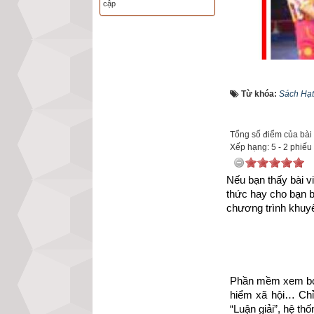
cập
Từ khóa:
Sách Hạt
Với mong muốn gó
sống, tình yêu n
Tổng số điểm của bài v
giúp họ vực dậy 
Xếp hạng:
5
-
2
phiếu
trong cuộc sống,
hồn
. 
Kích vào lin
Nếu bạn thấy bài vi
thức hay cho bạn 
https://xemvm.co
chương trình khuyế
để tải về Ebook S
Sau đây là Câu c
Phần mềm xem bói 
xuất bản tổng hợ
hiểm xã hội… Chỉ 
“Luận giải”, hệ th