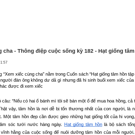
 cha - Thông điệp cuộc sống kỳ 182 - Hạt giống tâm
01:57
g “Xem xiếc cùng cha” nằm trong Cuốn sách “Hạt giống tâm hồn tập 
người đàn ông không dư dả gì nhưng đã hi sinh buổi xem xiếc của 
khác được đi xem xiếc
câu: “Nếu có hai ổ bánh mì tôi sẽ bán một ổ để mua hoa hồng, cả 
hật vậy, tâm hồn là nơi dễ bị tổn thương nhất của con người, là n
. Một tâm hồn đẹp cần được gieo những hạt giống tốt của hi vọng,
hăm sóc tưới nước hàng ngày.
Hạt giống tâm hồn
 là bộ sách tổn
ị vĩnh hằng của cuộc sống để nuôi dưỡng tâm hồn của mỗi người.