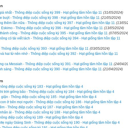
 tất cả những gì xảy ra, cha tôi lặng lẽ lấy từ trong túi ra tờ 20 đô 
ện
uống nhặt lên và vỗ vai người đàn ông, nói rất tự nhiên: "Xin lỗi, thưa
iá nhất - Thông điệp cuộc sống kỳ 399 - Hạt giống tâm hồn tập 11
(31/05/2024)
xe buýt - Thông điệp cuộc sống kỳ 398 - Hạt giống tâm hồn tập 11
(21/05/2024)
g thêm lần nữa - Thông điệp cuộc sống kỳ 397 - Hạt giống tâm hồn tập 11
(13/05/
 Eskimo - Thông điệp cuộc sống kỳ 396 - Hạt giống tâm hồn tập 11
(13/05/2024)
y lập tức hiểu ra. Ông không cầu xin của bố thí nhưng rõ ràng ông c
hành công - Thông điệp cuộc sống kỳ 395 - Hạt giống tâm hồn tập 11
(07/05/2024
ông có tài viết lách - Thông điệp cuộc sống kỳ 394 - Hạt giống tâm hồn tập 11
một tình huống ngặt nghèo. Bối rối trong giây lát, ông ấy nhìn thẳng
 bằng cả hai bàn tay, một giọt nước mắt rơi lặng lẽ xuống má, đôi
 - Thông điệp cuộc sống kỳ 393 - Hạt giống tâm hồn tập 11
(03/05/2024)
ảm ơn, cảm ơn ông rất nhiều. Điều này thật sự ý nghĩa với gia đình 
 và hai từ nên nhớ - Thông điệp cuộc sống kỳ 392 - Hạt giống tâm hồn tập 11
đình người đàn ông khuất sau cánh cổng rạp xiếc, tôi và cha đón xe 
ng ca Messiah - Thông điệp cuộc sống kỳ 391 - Hạt giống tâm hồn tập 11
(24/04/2
ền còn lại trong túi cha không đủ để mua vé cho hai cha con. Thật sự t
nh sáng - Thông điệp cuộc sống kỳ 390 - Hạt giống tâm hồn tập 11
(21/04/2024)
Nhưng tôi không hề giận cha. Những gì cha đã làm lúc đó đáng giá 
ơn
Thông điệp cuộc sống kỳ 183 - Hạt giống tâm hồn tập 4
i trời giông bão - Thông điệp cuộc sống kỳ 184 - Hạt giống tâm hồn tập 4
ọn bộ Sách Hạt giống tâm hồn kích vào
đây
. Hãy ủng hộ website bằng c
giận - Thông điệp cuộc sống kỳ 185 - Hạt giống tâm hồn tập 4
on ở bên mọi người - Thông điệp cuộc sống kỳ 186 - Hạt giống tâm hồn tập 4
mvm.com. Lịch vạn niên của chúng tôi không chỉ có các tính năng cơ 
m - Thông điệp cuộc sống kỳ 187 - Hạt giống tâm hồn tập 4
 âm,
lịch can chi
,
lịch tiết khí
,
xem ngày giờ Hoàng Đạo – Hắc Đạ
nhân ái - Thông điệp cuộc sống kỳ 188 - Hạt giống tâm hồn tập 4
hông điệp cuộc sống kỳ 189 - Hạt giống tâm hồn tập 4
hư,
xem ngày theo nhị thập bát tú
 mà còn có nhiều tính năng nâng 
ẹ ngày Giáng Sinh - Thông điệp cuộc sống kỳ 190 - Hạt giống tâm hồn tập 4
ới tuổi
,
xem ngày theo Kinh Kim Phù
,
Xem ngày theo Lục Diệu
,
xem
 - Thông điệp cuộc sống kỳ 191 - Hạt giống tâm hồn tập 4