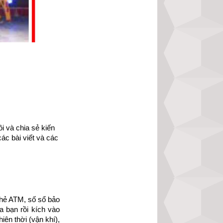
cảm hứng về cuộc 
lên mạnh mẽ hơn, 
 được thành công 
ch Hạt giống tâm 
 và chia sẻ kiến 
ác bài viết và các 
n-pdf-10.html
ếp file pdf.
n tập 4” của nhà 
hẻ ATM, số sổ bảo 
 bạn rồi kích vào 
ên thời (vận khí), 