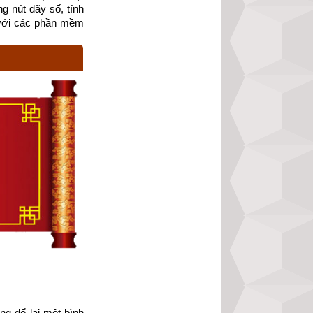
g nút dãy số, tính 
với các phần mềm 
gười đang xếp dài 
òng
 để lại một bình 