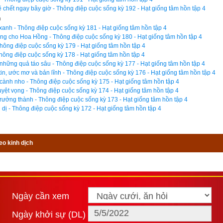
12 trực)
,
Bành Tổ kỵ nhật
,
xem ngày xuất hành theo Khổng Minh
,
ch
 chết ngay bây giờ - Thông điệp cuộc sống kỳ 192 - Hạt giống tâm hồn tập 4
n
t theo Lý Thuần Phong
, Quỷ Cốc Tử, xem ngày tốt xấu theo dân g
2 xanh - Thông điệp cuộc sống kỳ 181 - Hạt giống tâm hồn tập 4
h chọn là phần mềm lịch vạn niên số 1 hiện nay. Phiên bản
lịch v
g cho Hoa Hồng - Thông điệp cuộc sống kỳ 180 - Hạt giống tâm hồn tập 4
Thông điệp cuộc sống kỳ 179 - Hạt giống tâm hồn tập 4
ng tôi không những giao diện đẹp, dễ sử dụng mà còn luận giải chính
ông điệp cuộc sống kỳ 178 - Hạt giống tâm hồn tập 4
c giả dễ dàng lựa chọn được ngày tốt, giờ đẹp để khởi sự công việc.
hững quả táo sâu - Thông điệp cuộc sống kỳ 177 - Hạt giống tâm hồn tập 4
hác biệt so với các phần mềm lịch vạn sự khác.
tin, ước mơ và bản lĩnh - Thông điệp cuộc sống kỳ 176 - Hạt giống tâm hồn tập 4
ành nho - Thông điệp cuộc sống kỳ 175 - Hạt giống tâm hồn tập 4
yệt vọng - Thông điệp cuộc sống kỳ 174 - Hạt giống tâm hồn tập 4
rưởng thành - Thông điệp cuộc sống kỳ 173 - Hạt giống tâm hồn tập 4
dị - Thông điệp cuộc sống kỳ 172 - Hạt giống tâm hồn tập 4
ọn giờ tốt ngày đẹp
eo kinh dịch
Ngày cần xem
Ngày khởi sự (DL)
Ngày cần xem
Giờ khởi sự
Ngày khởi sự (DL)