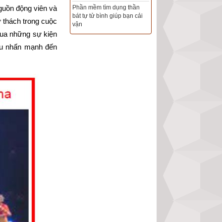
Phần mềm tìm dụng thần
uồn động viên và 
bát tự tử bình giúp bạn cải
Tổng Kho Sim Năm sinh 0x -
 thách trong cuộc 
vận
9x - 8x -7x -6x giá rẻ nhất thị
ua những sự kiện 
trường - Click xem ngay
u nhấn mạnh đến 