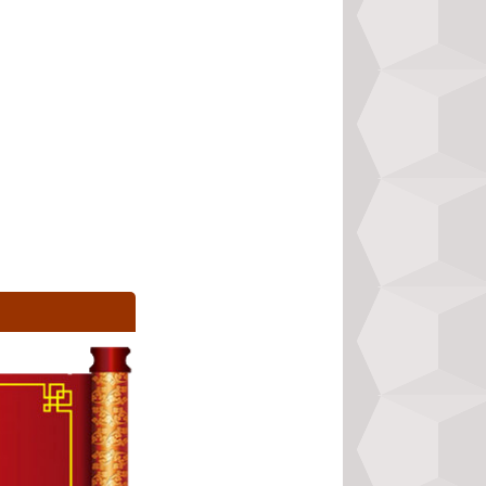
ọn hướng tốt xuất 
ian…nên vinh dự 
ạn niên 2023
 hoàn 
 xác và chi tiết 
 Hãy thử một lần 