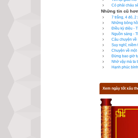
Công tuyển nhật (
Có phải cháu sẽ
Những tin cũ hơ
hành
,
xem giờ tố
7 trắng, 4 đỏ, 
được độc giả bìn
Những bông hồn
Điều kỳ diệu - 
toàn mới của chú
Nguồn sáng - Th
từng mục giúp độ
Câu chuyện về n
để cảm nhận sự k
Suy nghĩ, niềm 
Chuyện về một c
Đừng bao giờ tu
Nhờ vậy mà ta t
Hạnh phúc bình 
Lịch vạn niên - Ch
Xem ngày tốt xấu th