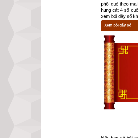
phối quẻ theo mai 
hung cát 4 số cu
xem bói dãy số kh
Xem bói dãy số
Lúc còn là một th
Nếu bạn có bất cứ