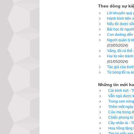
xiếc?. Chứng kiến
Theo dòng sự ki
Sau đó, ông cúi x
Lời khuyên quý g
Hành trình trên 
rơi ra từ túi ông".
Nếu tôi được sốn
Bài học từ người
Người đàn ông nga
Con đường đến t
Người quản lý kh
sự giúp đỡ trong 
(03/05/2024)
chụp lấy tay cha
Vâng, tôi có thể
cách khó khăn: "C
Hai từ nên tránh
(01/05/2024)
khi nhìn cả gia 
Tác giả của trườ
giản bải vì số ti
Từ bóng tối ra á
chẳng dư dả gì! 
Những tin mới h
xem xiếc
Cái bình nứt - 
Vẫn ngủ được kh
Để đọc online tr
Trong cơn nóng 
Thêm một ngày c
vạn niên trên xe
Cứu mẹ trong đê
dương sang lịch
Chiếc phong bì 
Cây nhân ái - T
Ngọc hạp thông t
Hoa hồng tặng M
ngày xung khắc v
Tìm lại giấc mơ