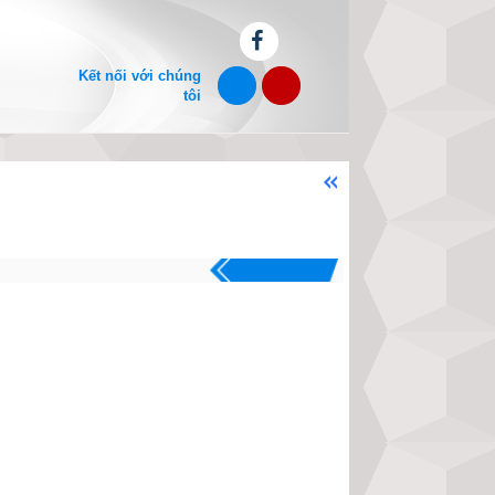
Kết nối với chúng
tôi
Chào mừng bạn đến với website x
.