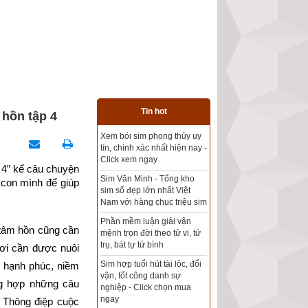
Tin hot
 hồn tập 4
Xem bói sim phong thủy uy
Tổng kho sim phong thủy -
tín, chính xác nhất hiện nay -
Sim hợp tuổi - Sim hợp
Click xem ngay
mệnh giá rẻ nhất thị trường
4” kể câu chuyện 
Sim Văn Minh - Tổng kho
con mình để giúp 
sim số đẹp lớn nhất Việt
Xem bói sim phong thủy
Nam với hàng chục triệu sim
theo khoa học tử vi, tứ trụ
chính xác nhất
Phần mềm luận giải vận
tâm hồn cũng cần 
mệnh trọn đời theo tử vi, tứ
Mua sim Thần tài, Thần tài
trụ, bát tự tử bình
ơi cần được nuôi 
theo bạn! Giao sim miễn phí
Sim hợp tuổi hút tài lộc, đổi
 hạnh phúc, niềm 
vận, tốt công danh sự
Xem ngày đẹp - chọn ngày
g hợp những câu 
nghiệp - Click chọn mua
tốt khởi sự theo kinh dịch
ngay
 Thông điệp cuộc 
chính xác nhất