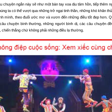
u chuyện ngắn này sẽ như một bàn tay xoa dịu tâm hồn, tiếp thêm ng
ng ta có thể vượt qua những trở ngại tinh thần, những khó khăn thử
nh mình, theo đuổi ước mơ và vươn đến những điều tốt đẹp hơn. Q
 câu chuyện bình thường, những người bình dị, các câu chuyện đề
n, chiến thắng chứ không phải những điều lạ thường.