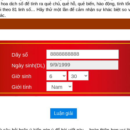
hoa dịch số để tính ra quẻ chủ, quẻ hỗ, quẻ biến, hào động, tính tổn
ối theo 81 linh số… Hãy thử một lần để cảm nhận sự khác biệt so 
ác.
Dãy số
Ngày sinh(DL)
Giờ sinh
Giới tính
Luận giải
iếu niên, một lần, tôi được cha dẫn đi xem xiếc. Khi nhập vào hàng n
 câu hỏi hoặc ý kiến góp ý để bài viết này… hoàn thiện hơn vui l