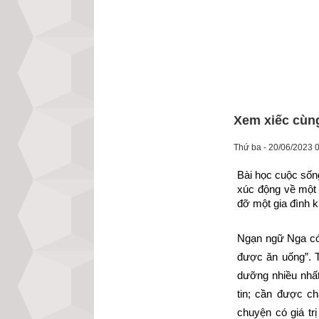
Xem xiếc cùng
Thứ ba - 20/06/2023 
Bài học cuộc sốn
xúc động về một 
đỡ một gia đình 
Ngạn ngữ Nga có 
được ăn uống”. T
dưỡng nhiều nhất
tin; cần được c
chuyện có giá tr