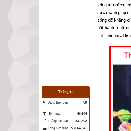
sống từ những câ
sức mạnh giúp chú
sống để khẳng đị
bất hạnh, những
tinh thần vượt lê
Thống kê
Đang truy cập
89
46,244
Hôm nay
Tháng hiện tại
331,202
Tổng lượt truy
153,064,341