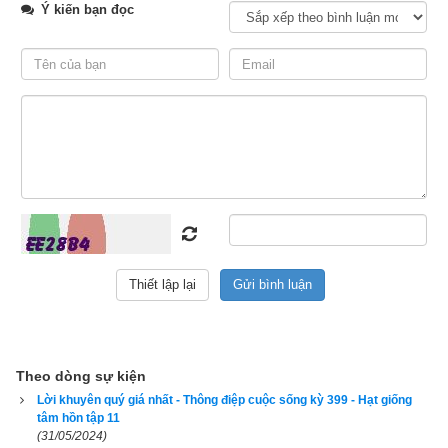
Nếu tôi nói đúng thì cũng chẳng giải quyết được điều gì, còn 
Ý kiến bạn đọc
nếu tôi trả lời sai thì tự dưng tôi đã biến mình thành một thằng 
ngốc”. Cả sáng rồi cả chiều chúng tôi đi trên những đại dương 
bị đóng băng lạnh buốt và chỉ dừng lại để xem xét dấu vết mà 
những chú chó mới tìm ra hoặc để thắp đuốc. Chúng tôi quan 
sát vùng đất. Có lẽ Chúng tôi sẽ tìm ra nơi mình cần tìm. Rồi 
khi một hy vọng nhỏ nhoi nào đó vừa lóe lên thì gió lại nổi lên, 
tuyết lại bao phủ dày đặc, xóa đi mọi dấu vết, bỏ chúng tôi thất 
thểu trong sự tuyệt vọng giữa không gian trắng ngút ngàn.
Theo dòng sự kiện
Lời khuyên quý giá nhất - Thông điệp cuộc sống kỳ 399 - Hạt giống
tâm hồn tập 11
(31/05/2024)