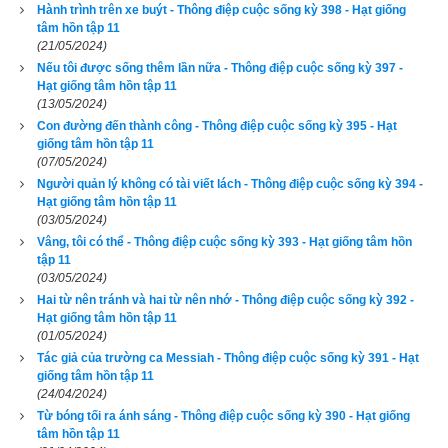
Hành trình trên xe buýt - Thông điệp cuộc sống kỳ 398 - Hạt giống
tâm hồn tập 11
(21/05/2024)
Nếu tôi được sống thêm lần nữa - Thông điệp cuộc sống kỳ 397 -
Hạt giống tâm hồn tập 11
Chúng tôi dừng lại lần nữa. Chầm chậm, không chút vội vàng 
(13/05/2024)
Con đường đến thành công - Thông điệp cuộc sống kỳ 395 - Hạt
theo phong cách bản địa mà người Eskimo vẫn chấp nhận 
giống tâm hồn tập 11
cuộc sống và số phận. Ohudlerk - người đàn ông lớn tuổi nói 
(07/05/2024)
gì đó với vợ và cô con gái nhỏ. Nếu là ở Pháp, trong cơn bão, 
Người quản lý không có tài viết lách - Thông điệp cuộc sống kỳ 394 -
Hạt giống tâm hồn tập 11
người nông dân cũng sẽ dừng lại một cách bình tĩnh như thế 
(03/05/2024)
để xem xét tình hình ruộng vườn. Không thể kìm nén nổi cảm 
Vâng, tôi có thể - Thông điệp cuộc sống kỳ 393 - Hạt giống tâm hồn
giác bồn chồn khó hiểu, tôi lại hỏi người đàn ông ấy câu hỏi 
tập 11
(03/05/2024)
quen thuộc: “Ông nghĩ là bao giờ chúng ta sẽ tới vùng đất của 
Hai từ nên tránh và hai từ nên nhớ - Thông điệp cuộc sống kỳ 392 -
vua William?”. Và tôi cũng không biết việc lặp đi lặp lại những 
Hạt giống tâm hồn tập 11
câu hỏi như vậy khiến ông ấy mất bình tĩnh hay đó cũng chính 
(01/05/2024)
Tác giả của trường ca Messiah - Thông điệp cuộc sống kỳ 391 - Hạt
là vấn đề ông đang thực sự quan tâm. Chỉ thấy ông quay lại 
giống tâm hồn tập 11
phía vợ và trong sự im lặng thường thấy, họ như vừa trao đổi 
(24/04/2024)
những đồng cảm bí mật. Rồi ông ấy đi tới và nhìn thẳng vào 
Từ bóng tối ra ánh sáng - Thông điệp cuộc sống kỳ 390 - Hạt giống
tâm hồn tập 11
tôi. Ông ấy nói to - giọng nói vừa 
pha chút e ngại vừa cố giữ 