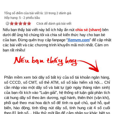
tai-sach-hat-giong-tam-hon-pdf-10.html
để tải về Ebook Sách Hạt giống tâm hồn hoặc liên hệ Zalo: 
Tổng số điểm của bài viết là: 10 trong 2 đánh giá
0926.138.186 để nhận trực tiếp file pdf.
Xếp hạng:
5
-
2
phiếu bầu
Click để đánh giá bài viết
Sau đây là Câu chuyện về Bài học từ người Eskimo được 
Nếu bạn thấy bài viết này bổ ích hãy ấn nút 
chia sẻ (share) 
bên 
dưới để ủng hộ chúng tôi và chia sẻ kiến thức hay cho bạn bè 
trích từ Cuốn “Hạt giống tâm hồn tập 11” của nhà xuất bản 
của bạn. Đừng quên truy cập fanpage
“
Xemvm.com
” để cập nhật 
tổng hợp TP. Hồ Chí Minh
các bài viết và các chương trình khuyến mãi mới nhất. Cám ơn 
bạn rất nhiều!
Nhiều người không biết thế nào là hạnh phúc, không phải vì họ 
chưa từng có hạnh phúc mà vì họ chưa bao giờ biết dừng lại 
để tận hưởng nó.
- William Feather
Phần mềm xem bói dãy số bất kỳ của số tài khoản ngân hàng, 
số CCCD, số CMT, số thẻ ATM, số sổ bảo hiểm xã hội… Chỉ 
Ba mươi ngày nay, chúng tôi vẫn không ngừng bám theo dấu 
cần nhập vào một dãy số và bát tự (giờ ngày tháng năm sinh) 
của bạn rồi kích vào “Luận giải”, hệ thống sẽ luận giải phân tích 
vết – tôi và cả gia đình người Eskimo. Thời tiết thật khắc 
cát hung dãy số theo âm dương, ngũ hành, thiên thời (vận khí), 
nghiệt, cái lạnh và gió rét như muốn đóng băng chúng tôi, nhiệt 
phối quẻ theo mai hoa dịch số để tính ra quẻ chủ, quẻ hỗ, quẻ 
độ lúc này đã xuống âm 50 độ, thế nhưng tinh thần của gia 
biến, hào động, tính tổng nút dãy số, tính hung cát 4 số cuối 
theo 81 linh số… Hãy thử một lần để cảm nhận sự khác biệt so 
đình người Eskimo vẫn thật kiên cường. Có thể nói đây là 