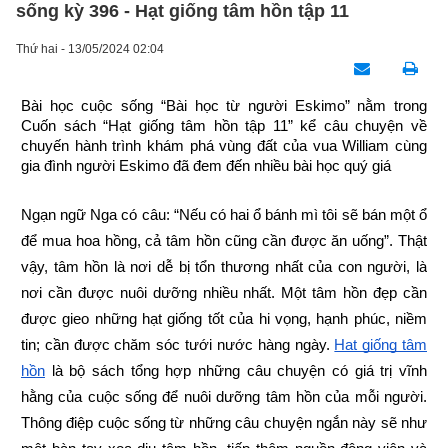
sống kỳ 396 - Hạt giống tâm hồn tập 11
Thứ hai - 13/05/2024 02:04
Bài học cuộc sống “Bài học từ người Eskimo” nằm trong 
Cuốn sách “Hạt giống tâm hồn tập 11” kể câu chuyện về 
chuyến hành trình khám phá vùng đất của vua William cùng 
gia đình người Eskimo đã đem đến nhiều bài học quý giá
Ngạn ngữ Nga có câu: “Nếu có hai ổ bánh mì tôi sẽ bán một ổ 
để mua hoa hồng, cả tâm hồn cũng cần được ăn uống”. Thật 
vậy, tâm hồn là nơi dễ bị tổn thương nhất của con người, là 
nơi cần được nuôi dưỡng nhiều nhất. Một tâm hồn đẹp cần 
được gieo những hạt giống tốt của hi vọng, hạnh phúc, niềm 
tin; cần được chăm sóc tưới nước hàng ngày.
Hạt giống tâm 
hồn
 là bộ sách tổng hợp những câu chuyện có giá trị vĩnh 
hằng của cuộc sống để nuôi dưỡng tâm hồn của mỗi người. 
Thông điệp cuộc sống từ những câu chuyện ngắn này sẽ như 