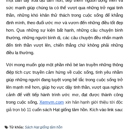
một bàn tay xoa dịu tâm hồn, tiếp thêm nguồn động viên và 
sức mạnh giúp chúng ta có thể vượt qua những trở ngại tinh 
thần, những khó khăn thử thách trong cuộc sống để khẳng 
định mình, theo đuổi ước mơ và vươn đến những điều tốt đẹp 
hơn. Qua những sự kiện bất hạnh, những câu chuyện bình 
thường, những người bình dị, các câu chuyện đều nhấn mạnh 
đến tinh thần vượt lên, chiến thắng chứ không phải những 
điều lạ thường.
Với mong muốn góp một phần nhỏ bé lan truyền những thông 
điệp tích cực truyền cảm hứng về cuộc sống, tình yêu nhằm 
giúp những người đang tuyệt vọng bế tắc trong cuộc sống trở 
lên mạnh mẽ hơn, giúp họ vực dậy tinh thần, vượt qua nghịch 
cảnh để viết tiếp hành trình ước mơ, đạt được thành công 
trong cuộc sống,
Xemvm.com
 xin hân hạnh giới thiệu tới độc 
giả trọn bộ 11 
cuốn sách Hạt giống tâm hồn
. 
Kích vào link sau:
https://xemvm.com/thu-vien-ebooks/sach-ky-nang-song/link-
Từ khóa:
Sách Hạt giống tâm hồn