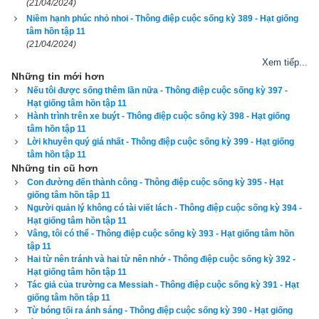
(21/04/2024)
sự thận trọng: - Không phải là lũ chó cũng đi giỏi như cậu 
Niềm hạnh phúc nhỏ nhoi - Thông điệp cuộc sống kỳ 389 - Hạt giống
muốn đó sao? Và sau đó lại là sự im lặng. Bầy chó quay đầu 
tâm hồn tập 11
(21/04/2024)
lại như thường lệ khi chuẩn bị tiếp tục cuộc hành trình, và 
Xem tiếp...
chúng đang nhìn tôi. Người phụ nữ và đứa trẻ giả bộ bận rộn 
Những tin mới hơn
nhưng tôi biết họ cũng đang len lén quan sát mình. Trong một 
Nếu tôi được sống thêm lần nữa - Thông điệp cuộc sống kỳ 397 -
Hạt giống tâm hồn tập 11
khoảnh khắc ngắn ngủi, mọi thứ dường như chững lại. Đó là 
Hành trình trên xe buýt - Thông điệp cuộc sống kỳ 398 - Hạt giống
cảm giác mà người Eskimo thường gieo vào lòng bạn khi bỏ 
tâm hồn tập 11
Lời khuyên quý giá nhất - Thông điệp cuộc sống kỳ 399 - Hạt giống
mặc bạn trong những khoảng lặng căng thẳng. Họ khiến sự 
tâm hồn tập 11
im lặng càng trở nên nặng nề hơn. Và liệu họ có dừng lại như 
Những tin cũ hơn
thế không? Không, họ còn để chúng đi xa hơn. Cuối cùng, 
Con đường đến thành công - Thông điệp cuộc sống kỳ 395 - Hạt
giống tâm hồn tập 11
người đàn ông cũng cất tiếng nói, dường như ông ta không 
Người quản lý không có tài viết lách - Thông điệp cuộc sống kỳ 394 -
thể kìm nén lòng mình:
Hạt giống tâm hồn tập 11
Vâng, tôi có thể - Thông điệp cuộc sống kỳ 393 - Hạt giống tâm hồn
- Chẳng phải chiếc xe trượt tuyết đó rất tốt sao? Chẳng phải 
tập 11
Hai từ nên tránh và hai từ nên nhớ - Thông điệp cuộc sống kỳ 392 -
anh đã rất vui khi thấy tuyết bao phủ đại dương trong suốt 
Hạt giống tâm hồn tập 11
hành trình của chúng ta hay sao?
Tác giả của trường ca Messiah - Thông điệp cuộc sống kỳ 391 - Hạt
giống tâm hồn tập 11
Từ bóng tối ra ánh sáng - Thông điệp cuộc sống kỳ 390 - Hạt giống
Ông nhìn tôi bằng ánh mắt trách móc. Tôi có cảm giác như cả 