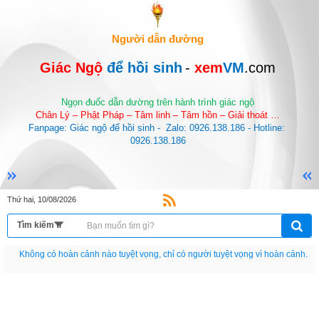
Người dẫn đường
Giác Ngộ 
để hồi sinh
-
 xem
VM
.com
Ngọn đuốc dẫn dường trên hành trình giác ngộ
Chân Lý – Phật Pháp – Tâm linh – Tâm hồn – Giải thoát …
Fanpage: Giác ngộ để hồi sinh -  Zalo: 0926.138.186 - Hotline: 
0926.138.186
Thứ hai, 10/08/2026
Nếu như không chịu học tập thì cho dù đi vạn dặm đường cũng chỉ là anh đưa
thư.