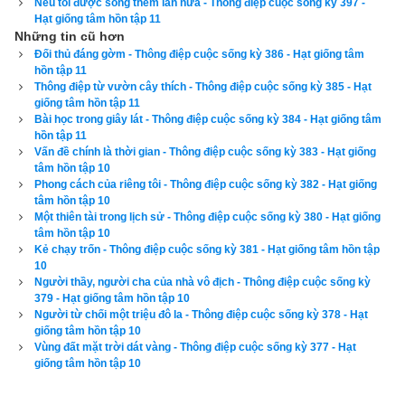
Nếu tôi được sống thêm lần nữa - Thông điệp cuộc sống kỳ 397 -
nên trị liệu bức xạ không phải là một lựa chọn hay. Vì thế, tôi 
Hạt giống tâm hồn tập 11
Những tin cũ hơn
đã quyết định trị liệu hóa học. Tôi sẽ chỉ có thể sống thêm sáu 
Đối thủ đáng gờm - Thông điệp cuộc sống kỳ 386 - Hạt giống tâm
tháng nữa nếu đợt trị liệu này vô tác dụng.
hồn tập 11
Thông điệp từ vườn cây thích - Thông điệp cuộc sống kỳ 385 - Hạt
Còn nếu tiến triển tốt, tôi có 49% cơ hội sống thêm hai năm 
giống tâm hồn tập 11
Bài học trong giây lát - Thông điệp cuộc sống kỳ 384 - Hạt giống tâm
nữa mà không tái phát bệnh. Thêm một điều nữa: Tôi có nguy 
hồn tập 11
cơ bị vô sinh và không thể có con được nữa. Tôi nói với vợ 
Vấn đề chính là thời gian - Thông điệp cuộc sống kỳ 383 - Hạt giống
tâm hồn tập 10
rằng: “Nếu anh chết, anh xin lỗi em vì những cư xử không tốt 
Phong cách của riêng tôi - Thông điệp cuộc sống kỳ 382 - Hạt giống
của anh với em từ trước tới nay”. Vợ tôi đáp: “Thế nếu anh 
tâm hồn tập 10
Một thiên tài trong lịch sử - Thông điệp cuộc sống kỳ 380 - Hạt giống
không chết thì sao? Anh có xin lỗi nữa không?”.
tâm hồn tập 10
Kẻ chạy trốn - Thông điệp cuộc sống kỳ 381 - Hạt giống tâm hồn tập
Ngày đầu tiên ở bệnh viện Mayo, tôi tìm đến một chỗ ngồi kế 
10
bên Bill - một bệnh nhân cũng lựa chọn hóa học trị liệu như tôi. 
Người thầy, người cha của nhà vô địch - Thông điệp cuộc sống kỳ
379 - Hạt giống tâm hồn tập 10
Ông ấy xấp xỉ 50, người gầy gò, mái tóc đã rụng gần hết. Tôi 
Người từ chối một triệu đô la - Thông điệp cuộc sống kỳ 378 - Hạt
hỏi ông ấy đang làm gì. Ông ấy đáp:
giống tâm hồn tập 10
Vùng đất mặt trời dát vàng - Thông điệp cuộc sống kỳ 377 - Hạt
giống tâm hồn tập 10
- Anh thấy là tôi đang làm gì. Tôi bị ung thư.