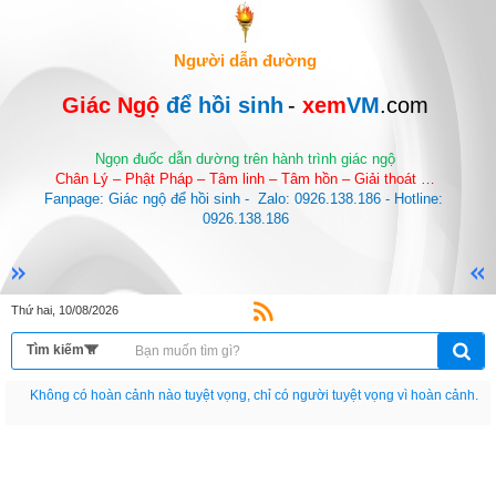
Người dẫn đường
Giác Ngộ 
để hồi sinh
-
 xem
VM
.com
Ngọn đuốc dẫn dường trên hành trình giác ngộ
Chân Lý – Phật Pháp – Tâm linh – Tâm hồn – Giải thoát …
Fanpage: Giác ngộ để hồi sinh -  Zalo: 0926.138.186 - Hotline: 
0926.138.186
Thứ hai, 10/08/2026
Nếu như không chịu học tập thì cho dù đi vạn dặm đường cũng chỉ là anh đưa
thư.