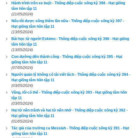
Hành trình trên xe buýt - Thông điệp cuộc sống kỳ 398 - Hạt giống
tâm hồn tập 11
(21/05/2024)
Nếu tôi được sống thêm lần nữa - Thông điệp cuộc sống kỳ 397 -
Hạt giống tâm hồn tập 11
(13/05/2024)
Bài học từ người Eskimo - Thông điệp cuộc sống kỳ 396 - Hạt giống
tâm hồn tập 11
(13/05/2024)
Con đường đến thành công - Thông điệp cuộc sống kỳ 395 - Hạt
giống tâm hồn tập 11
(07/05/2024)
Người quản lý không có tài viết lách - Thông điệp cuộc sống kỳ 394 -
Hạt giống tâm hồn tập 11
(03/05/2024)
Vâng, tôi có thể - Thông điệp cuộc sống kỳ 393 - Hạt giống tâm hồn
Hai ngày sau, tôi cảm thấy mình kiệt sức và hơi sốt, thế là tôi 
tập 11
(03/05/2024)
đi khám bác sĩ. Tôi tưởng mình chỉ bị cảm thông thường, 
Hai từ nên tránh và hai từ nên nhớ - Thông điệp cuộc sống kỳ 392 -
nhưng bác sĩ đã phát hiện ra một cái bướu nhỏ dưới cánh tay 
Hạt giống tâm hồn tập 11
(01/05/2024)
trái của tôi, ông ấy hỏi tôi có cái bướu đó bao lâu rồi nhưng tôi 
Tác giả của trường ca Messiah - Thông điệp cuộc sống kỳ 391 - Hạt
không biết. Tôi không để ý. Rồi ông yêu cầu tôi chụp cắt lớp 
giống tâm hồn tập 11