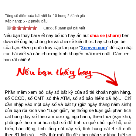
tai-sach-hat-giong-tam-hon-pdf-10.html
để tải về Ebook Sách Hạt giống tâm hồn hoặc liên hệ Zalo: 
Tổng số điểm của bài viết là: 10 trong 2 đánh giá
0926.138.186 để nhận trực tiếp file pdf.
Xếp hạng:
5
-
2
phiếu bầu
Click để đánh giá bài viết
Sau đây là Câu chuyện về Liệu pháp tiếng cười được trích từ 
Nếu bạn thấy bài viết này bổ ích hãy ấn nút 
chia sẻ (share) 
bên 
dưới để ủng hộ chúng tôi và chia sẻ kiến thức hay cho bạn bè 
Cuốn “Hạt giống tâm hồn tập 11” của nhà xuất bản tổng hợp 
của bạn. Đừng quên truy cập fanpage
“
Xemvm.com
” để cập nhật 
TP. Hồ Chí Minh
các bài viết và các chương trình khuyến mãi mới nhất. Cám ơn 
bạn rất nhiều!
Nghịch cảnh là lý do khiến một số người gục ngã nhưng cũng 
là cơ hội để số khác bứt phá.
- William Arthur Ward
Phần mềm xem bói dãy số bất kỳ của số tài khoản ngân hàng, 
Tôi vẫn còn nhớ lần đầu tiên đến bệnh viện Mayo ở 
số CCCD, số CMT, số thẻ ATM, số sổ bảo hiểm xã hội… Chỉ 
Scottsdale, Arizona, sau khi được chẩn đoán mắc căn bệnh 
cần nhập vào một dãy số và bát tự (giờ ngày tháng năm sinh) 
của bạn rồi kích vào “Luận giải”, hệ thống sẽ luận giải phân tích 
ung thư. Chuyến đi đó khiến tôi nhớ lại tấm áp phích quảng 
cát hung dãy số theo âm dương, ngũ hành, thiên thời (vận khí), 
cáo “Sự tiến hóa của con người”. Chỉ có điều thứ đang đập 
phối quẻ theo mai hoa dịch số để tính ra quẻ chủ, quẻ hỗ, quẻ 
vào mắt tôi là một hàng dài những bệnh nhân đầu đã rụng hết 
biến, hào động, tính tổng nút dãy số, tính hung cát 4 số cuối 
theo 81 linh số… Hãy thử một lần để cảm nhận sự khác biệt so 
tóc, thân hình gầy giơ xương, da dẻ xanh xao bợt bạt sau 