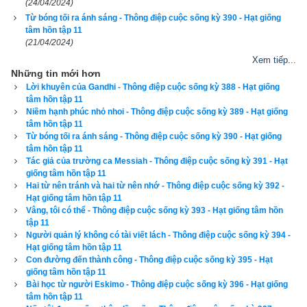
điện toán và làm sinh thiết. Khi tỉnh dậy ở phòng hồi sức, tôi 
(24/04/2024)
thấy nách mình được quấn rất nhiều băng. Bác sĩ tới và bảo 
Từ bóng tối ra ánh sáng - Thông điệp cuộc sống kỳ 390 - Hạt giống
tâm hồn tập 11
ông mới tìm thấy một cái bướu to hơn, khoảng bằng quả mơ, 
(21/04/2024)
ở ngay dưới cánh tay phải của tôi. Điều tiếp theo mà tôi có thể 
Xem tiếp...
nhớ là tôi ở trong văn phòng của bác sĩ cùng cha mẹ và vợ 
Những tin mới hơn
Lời khuyên của Gandhi - Thông điệp cuộc sống kỳ 388 - Hạt giống
tôi. Bác sĩ bước vào cùng các mẫu phim chụp. Ông bảo rằng 
tâm hồn tập 11
cái bướu đó là ác tính. Ung thư. Bệnh ung thư máu Non-
Niềm hạnh phúc nhỏ nhoi - Thông điệp cuộc sống kỳ 389 - Hạt giống
tâm hồn tập 11
Hoigkin(3). Đúng là số phận, tôi nhủ thầm. Tôi lại mác căn 
Từ bóng tối ra ánh sáng - Thông điệp cuộc sống kỳ 390 - Hạt giống
bệnh không được đặt theo tên của người đàn ông ghi trên tên 
tâm hồn tập 11
bệnh. (Non- Hoigkin nghĩa là “không phải Hoigkin”). Đối với tôi, 
Tác giả của trường ca Messiah - Thông điệp cuộc sống kỳ 391 - Hạt
giống tâm hồn tập 11
điều khó khăn nhất là làm sao thông báo tin xấu này cho bọn 
Hai từ nên tránh và hai từ nên nhớ - Thông điệp cuộc sống kỳ 392 -
trẻ. Đây không phải là lần đầu tiên chúng tôi phải đối mặt với 
Hạt giống tâm hồn tập 11
Vâng, tôi có thể - Thông điệp cuộc sống kỳ 393 - Hạt giống tâm hồn
căn bệnh ung thư nguy hiểm. Năm 1992, tôi đã mất đi con trai 
tập 11
Derek vì căn bệnh ung thư não. Lúc đó thằng bé mới 11 tuổi. 
Người quản lý không có tài viết lách - Thông điệp cuộc sống kỳ 394 -
Hạt giống tâm hồn tập 11
Bây giờ, các con tôi sẽ lại phải chứng kiến tôi trải qua quy 
Con đường đến thành công - Thông điệp cuộc sống kỳ 395 - Hạt
trình chữa trị tương tự như Derek trước đây. Tôi biết mình 
giống tâm hồn tập 11
Bài học từ người Eskimo - Thông điệp cuộc sống kỳ 396 - Hạt giống
phải cố gắng lạc quan, điều đó sẽ giúp loại bỏ nỗi sợ hãi mất 
tâm hồn tập 11
tôi trong lòng bọn trẻ. Do căn bệnh ung thư của tôi đã di căn 