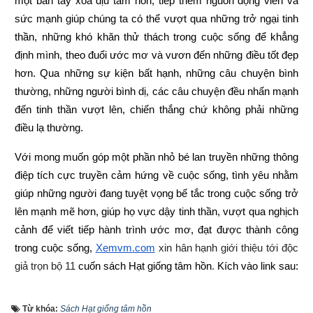
một bàn tay xoa dịu tâm hồn, tiếp thêm nguồn động viên và 
sức mạnh giúp chúng ta có thể vượt qua những trở ngại tinh 
thần, những khó khăn thử thách trong cuộc sống để khẳng 
định mình, theo đuổi ước mơ và vươn đến những điều tốt đẹp 
hơn. Qua những sự kiện bất hạnh, những câu chuyện bình 
thường, những người bình dị, các câu chuyện đều nhấn mạnh 
đến tinh thần vượt lên, chiến thắng chứ không phải những 
điều lạ thường.
Với mong muốn góp một phần nhỏ bé lan truyền những thông 
điệp tích cực truyền cảm hứng về cuộc sống, tình yêu nhằm 
giúp những người đang tuyệt vọng bế tắc trong cuộc sống trở 
lên mạnh mẽ hơn, giúp họ vực dậy tinh thần, vượt qua nghịch 
cảnh để viết tiếp hành trình ước mơ, đạt được thành công 
trong cuộc sống,
Xemvm.com
 xin hân hạnh giới thiệu tới độc 
giả trọn bộ 11 
cuốn sách Hạt giống tâm hồn
. 
Kích vào link sau:
https://xemvm.com/thu-vien-ebooks/sach-ky-nang-song/link-
Từ khóa:
Sách Hạt giống tâm hồn