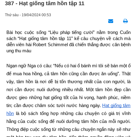
387 - Hạt giống tâm hồn tập 11
Thứ sáu - 19/04/2024 00:53
Bài học cuộc sống “Liệu pháp tiếng cười” nằm trong Cuốn 
sách “Hạt giống tâm hồn tập 11” kể câu chuyện về cách mà 
diễn viên hài Robert Schimmel đã chiến thắng được căn bệnh 
ung thu máu
Ngạn ngữ Nga có câu: “Nếu có hai ổ bánh mì tôi sẽ bán một ổ 
để mua hoa hồng, cả tâm hồn cũng cần được ăn uống”. Thật 
vậy, tâm hồn là nơi dễ bị tổn thương nhất của con người, là 
nơi cần được nuôi dưỡng nhiều nhất. Một tâm hồn đẹp cần 
được gieo những hạt giống tốt của hi vọng, hạnh phúc, niềm 
tin; cần được chăm sóc tưới nước hàng ngày.
Hạt giống tâm 
hồn
 là bộ sách tổng hợp những câu chuyện có giá trị vĩnh 
hằng của cuộc sống để nuôi dưỡng tâm hồn của mỗi người. 
Thông điệp cuộc sống từ những câu chuyện ngắn này sẽ như 