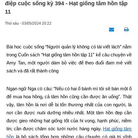
điệp cuộc sống kỳ 394 - Hạt giống tâm hồn tập
11
Thứ sáu - 03/05/2024 20:22
Bài học cuộc sống “Người quản lý không có tài viết lách” nằm 
trong Cuốn sách “Hạt giống tâm hồn tập 11” kể câu chuyện về 
Amy Tan, một người dám bỏ việc để theo đuổi đam mê viết 
sách và đã rất thành công
Ngạn ngữ Nga có câu: “Nếu có hai ổ bánh mì tôi sẽ bán một ổ 
để mua hoa hồng, cả tâm hồn cũng cần được ăn uống”. Thật 
vậy, tâm hồn là nơi dễ bị tổn thương nhất của con người, là 
nơi cần được nuôi dưỡng nhiều nhất. Một tâm hồn đẹp cần 
được gieo những hạt giống tốt của hi vọng, hạnh phúc, niềm 
tin; cần được chăm sóc tưới nước hàng ngày.
Hạt giống tâm 
hồn
 là bộ sách tổng hợp những câu chuyện có giá trị vĩnh 