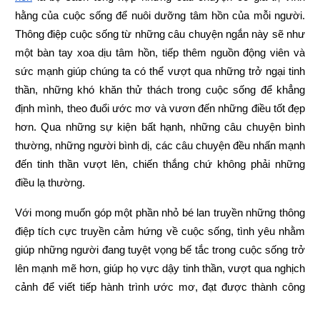
hằng của cuộc sống để nuôi dưỡng tâm hồn của mỗi người. 
Thông điệp cuộc sống từ những câu chuyện ngắn này sẽ như 
một bàn tay xoa dịu tâm hồn, tiếp thêm nguồn động viên và 
sức mạnh giúp chúng ta có thể vượt qua những trở ngại tinh 
thần, những khó khăn thử thách trong cuộc sống để khẳng 
định mình, theo đuổi ước mơ và vươn đến những điều tốt đẹp 
hơn. Qua những sự kiện bất hạnh, những câu chuyện bình 
thường, những người bình dị, các câu chuyện đều nhấn mạnh 
đến tinh thần vượt lên, chiến thắng chứ không phải những 
điều lạ thường.
Với mong muốn góp một phần nhỏ bé lan truyền những thông 
điệp tích cực truyền cảm hứng về cuộc sống, tình yêu nhằm 
giúp những người đang tuyệt vọng bế tắc trong cuộc sống trở 
lên mạnh mẽ hơn, giúp họ vực dậy tinh thần, vượt qua nghịch 
cảnh để viết tiếp hành trình ước mơ, đạt được thành công 
trong cuộc sống,
Xemvm.com
 xin hân hạnh giới thiệu tới độc 