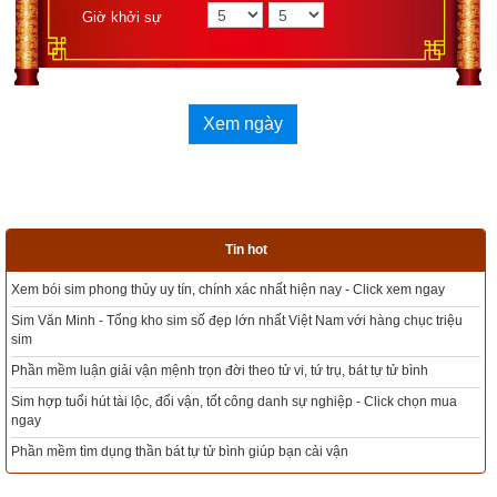
Nguồn tin:
Trích từ cuốn Sách Hạt giống tâm hồn tập 11
Giờ khởi sự
Xem ngày
Tin hot
ay
Tổng kho sim phong thủy - Sim hợp tuổi - Sim hợp mệnh giá rẻ nhất thị tr
triệu
Xem bói sim phong thủy theo khoa học tử vi, tứ trụ chính xác nhất
Mua sim Thần tài, Thần tài theo bạn! Giao sim miễn phí
n mua
Xem ngày đẹp - chọn ngày tốt khởi sự theo kinh dịch chính xác nhất
Tổng Kho Sim Năm sinh 0x - 9x - 8x -7x -6x giá rẻ nhất thị trường - Click x
ngay