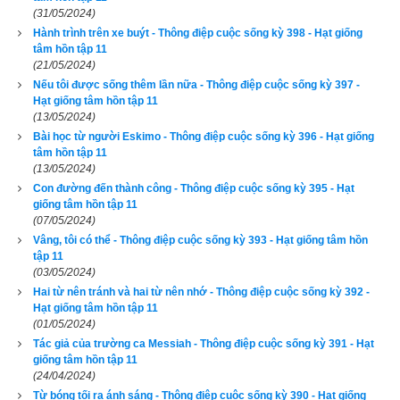
(31/05/2024)
Hành trình trên xe buýt - Thông điệp cuộc sống kỳ 398 - Hạt giống
tâm hồn tập 11
(21/05/2024)
Nếu tôi được sống thêm lần nữa - Thông điệp cuộc sống kỳ 397 -
Hạt giống tâm hồn tập 11
Amy Tan đã dần chứng minh rằng chồng bà sai bằng cách 
(13/05/2024)
say sưa viết thật nhiều. Có thời gian bà phải làm việc tới 90 
Bài học từ người Eskimo - Thông điệp cuộc sống kỳ 396 - Hạt giống
giờ một tuần khi còn là nhà văn tự do. Tự lập quả là một điều 
tâm hồn tập 11
(13/05/2024)
khó khăn. Nhưng bà không cho phép bất cứ ai gò ép hoặc cố 
Con đường đến thành công - Thông điệp cuộc sống kỳ 395 - Hạt
gắng nhào nặn tài năng của mình. Và chính nhờ tính tự lập mà 
giống tâm hồn tập 11
(07/05/2024)
bà cảm thấy tự do để sáng tác và bay lượn trong thế giới văn 
Vâng, tôi có thể - Thông điệp cuộc sống kỳ 393 - Hạt giống tâm hồn
chương. Sự ra đời của tác phẩm thế Joy Luck Club với việc 
tập 11
tái hiện hình ảnh người con gái xinh đẹp nhưng cô đơn trong 
(03/05/2024)
một gia đình Trung Quốc nhập cư đã giúp người quản lý 
Hai từ nên tránh và hai từ nên nhớ - Thông điệp cuộc sống kỳ 392 -
Hạt giống tâm hồn tập 11
“không có tài viết lách” trở thành một nhà văn nổi tiếng được 
(01/05/2024)
nhiều người yêu mến, đồng thời là tác giả của những cuốn 
Tác giả của trường ca Messiah - Thông điệp cuộc sống kỳ 391 - Hạt
giống tâm hồn tập 11
sách bán chạy nhất ở Mỹ.
(24/04/2024)
Từ bóng tối ra ánh sáng - Thông điệp cuộc sống kỳ 390 - Hạt giống
Để đọc online trọn bộ Sách Hạt giống tâm hồn kích vào
đây
. 