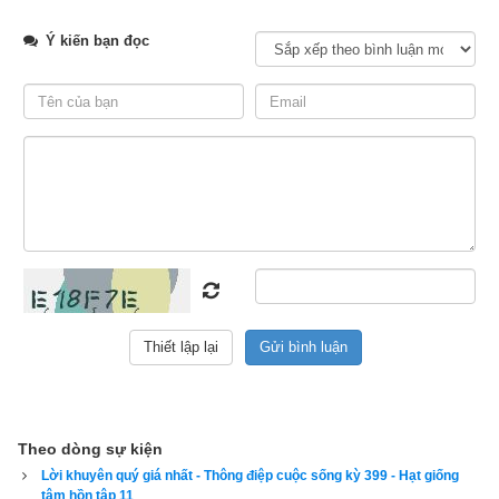
anh ấy nói, hoặc tôi sẽ đưa ra quyết định riêng của mình.
Ý kiến bạn đọc
Bà tranh luận với chồng và thẳng thắn bảo vệ sở thích của 
mình. Nhưng chồng bà vẫn không chịu nhượng bộ. Quá xúc 
động, Amy Tan đã quyết định:
- Em sẽ nghỉ việc.
- Em không nghỉ việc, mà là em bị đuổi. Em sẽ chẳng bao giờ 
làm nên cơm cháo gì với việc viết lách đó đâu! - Chồng bà 
giận dữ.
Theo dòng sự kiện
Lời khuyên quý giá nhất - Thông điệp cuộc sống kỳ 399 - Hạt giống
tâm hồn tập 11