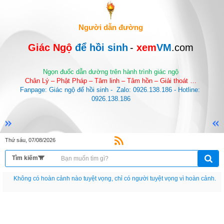
Người dẫn đường
Giác Ngộ 
để hồi sinh
-
 xem
VM
.com
Ngọn đuốc dẫn dường trên hành trình giác ngộ
Chân Lý – Phật Pháp – Tâm linh – Tâm hồn – Giải thoát …
Fanpage: Giác ngộ để hồi sinh -  Zalo: 0926.138.186 - Hotline: 
0926.138.186
Thứ sáu, 07/08/2026
Nếu như không chịu học tập thì cho dù đi vạn dặm đường cũng chỉ là anh đưa
thư.