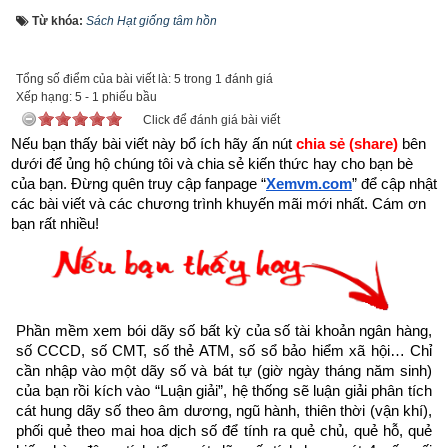
giả trọn bộ 11 
cuốn sách Hạt giống tâm hồn
. 
Kích vào link sau:
Từ khóa:
Sách Hạt giống tâm hồn
https://xemvm.com/thu-vien-ebooks/sach-ky-nang-song/link-
tai-sach-hat-giong-tam-hon-pdf-10.html
Tổng số điểm của bài viết là: 5 trong 1 đánh giá
Xếp hạng:
5
-
1
phiếu bầu
để tải về Ebook Sách Hạt giống tâm hồn hoặc liên hệ Zalo: 
Click để đánh giá bài viết
0926.138.186 để nhận trực tiếp file pdf.
Nếu bạn thấy bài viết này bổ ích hãy ấn nút 
chia sẻ (share) 
bên 
dưới để ủng hộ chúng tôi và chia sẻ kiến thức hay cho bạn bè 
của bạn. Đừng quên truy cập fanpage
Sau đây là Câu chuyện về Người quản lý không có tài viết 
“
Xemvm.com
” để cập nhật 
các bài viết và các chương trình khuyến mãi mới nhất. Cám ơn 
lách được trích từ Cuốn “Hạt giống tâm hồn tập 11” của nhà 
bạn rất nhiều!
xuất bản tổng hợp TP. Hồ Chí Minh
Có những trận chiến bạn phải đấu tranh hết sức vất vả chỉ đế 
giành lấy một lần thắng lợi.
Phần mềm xem bói dãy số bất kỳ của số tài khoản ngân hàng, 
- Margaret Thatcher
số CCCD, số CMT, số thẻ ATM, số sổ bảo hiểm xã hội… Chỉ 
cần nhập vào một dãy số và bát tự (giờ ngày tháng năm sinh) 
Điều thúc đẩy sự nghiệp của Amy Tan không phải là một cú 
của bạn rồi kích vào “Luận giải”, hệ thống sẽ luận giải phân tích 
cát hung dãy số theo âm dương, ngũ hành, thiên thời (vận khí), 
đột phá bất ngờ mà là một cú húc đầu vào cột. Trước khi 
phối quẻ theo mai hoa dịch số để tính ra quẻ chủ, quẻ hỗ, quẻ 
hàng triệu bản của The Joy Luck Club, thế Kitchen Goi’s Wife 