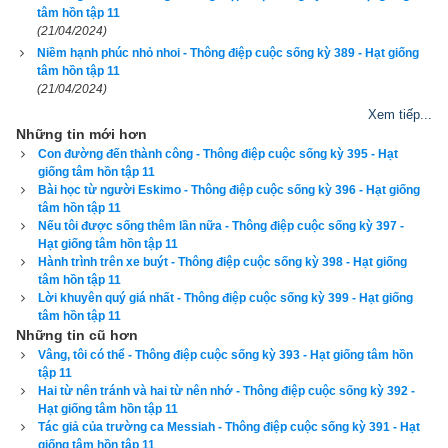
tâm hồn tập 11
Hãy ủng hộ website bằng cách truy cập lịch vạn niên trên 
(21/04/2024)
xemvm.com. Lịch vạn niên của chúng tôi không chỉ có các 
Niềm hạnh phúc nhỏ nhoi - Thông điệp cuộc sống kỳ 389 - Hạt giống
tâm hồn tập 11
tính năng cơ bản như đổi lịch dương sang lịch âm,
lịch can 
(21/04/2024)
chi
,
lịch tiết khí
,
xem ngày giờ Hoàng Đạo – Hắc Đạo
, xem 
Xem tiếp...
ngày theo Ngọc hạp thông thư,
xem ngày theo nhị thập bát tú
Những tin mới hơn
mà còn có nhiều tính năng nâng cao khác như
xem ngày 
Con đường đến thành công - Thông điệp cuộc sống kỳ 395 - Hạt
giống tâm hồn tập 11
xung khắc với tuổi
,
xem ngày theo Kinh Kim Phù
,
Xem ngày 
Bài học từ người Eskimo - Thông điệp cuộc sống kỳ 396 - Hạt giống
theo Lục Diệu
,
xem ngày theo Đổng Công tuyển nhật (12 
tâm hồn tập 11
Nếu tôi được sống thêm lần nữa - Thông điệp cuộc sống kỳ 397 -
trực)
,
Bành Tổ kỵ nhật
,
xem ngày xuất hành theo Khổng Minh
,
Hạt giống tâm hồn tập 11
chọn hướng tốt xuất hành
,
xem giờ tốt theo Lý Thuần Phong
, 
Hành trình trên xe buýt - Thông điệp cuộc sống kỳ 398 - Hạt giống
tâm hồn tập 11
Quỷ Cốc Tử, xem ngày tốt xấu theo dân gian…nên vinh dự 
Lời khuyên quý giá nhất - Thông điệp cuộc sống kỳ 399 - Hạt giống
được độc giả bình chọn là phần mềm lịch vạn niên số 1 hiện 
tâm hồn tập 11
Những tin cũ hơn
nay. Phiên bản
lịch vạn niên 2024
 hoàn toàn mới của chúng tôi 
Vâng, tôi có thể - Thông điệp cuộc sống kỳ 393 - Hạt giống tâm hồn
không những giao diện đẹp, dễ sử dụng mà còn luận giải 
tập 11
chính xác và chi tiết từng mục giúp độc giả dễ dàng lựa chọn 
Hai từ nên tránh và hai từ nên nhớ - Thông điệp cuộc sống kỳ 392 -
Hạt giống tâm hồn tập 11
được ngày tốt, giờ đẹp để khởi sự công việc. Hãy thử một lần 
Tác giả của trường ca Messiah - Thông điệp cuộc sống kỳ 391 - Hạt
để cảm nhận sự khác biệt so với các phần mềm lịch vạn sự 
giống tâm hồn tập 11