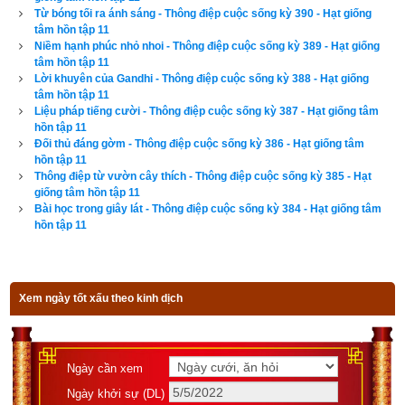
Từ bóng tối ra ánh sáng - Thông điệp cuộc sống kỳ 390 - Hạt giống
khác.
tâm hồn tập 11
Niềm hạnh phúc nhỏ nhoi - Thông điệp cuộc sống kỳ 389 - Hạt giống
tâm hồn tập 11
Lời khuyên của Gandhi - Thông điệp cuộc sống kỳ 388 - Hạt giống
tâm hồn tập 11
Lịch vạn niên - Chọn giờ tốt ngày đẹp
Liệu pháp tiếng cười - Thông điệp cuộc sống kỳ 387 - Hạt giống tâm
hồn tập 11
Đối thủ đáng gờm - Thông điệp cuộc sống kỳ 386 - Hạt giống tâm
hồn tập 11
Ngày cần xem
Thông điệp từ vườn cây thích - Thông điệp cuộc sống kỳ 385 - Hạt
giống tâm hồn tập 11
Ngày khởi sự (DL)
Bài học trong giây lát - Thông điệp cuộc sống kỳ 384 - Hạt giống tâm
Giờ khởi sự
hồn tập 11
Xem ngày tốt xấu theo kinh dịch
Xem ngày
Ngày cần xem
Ngày khởi sự (DL)
Tác giả bài viết:
Thầy Uri – Tổng biên tập chuyên mục giác ngộ