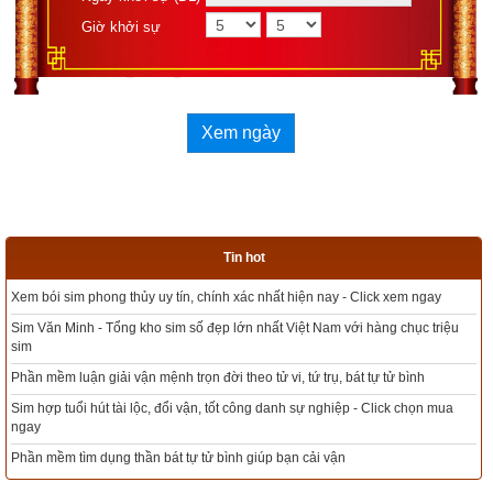
Giờ khởi sự
Xem ngày
Tin hot
 xem ngay
Tổng kho sim phong thủy - Sim hợp tuổi - Sim hợp mệnh giá rẻ nhất 
 chục triệu
Xem bói sim phong thủy theo khoa học tử vi, tứ trụ chính xác nhất
ử bình
Mua sim Thần tài, Thần tài theo bạn! Giao sim miễn phí
ck chọn mua
Xem ngày đẹp - chọn ngày tốt khởi sự theo kinh dịch chính xác nhất
Tổng Kho Sim Năm sinh 0x - 9x - 8x -7x -6x giá rẻ nhất thị trường - 