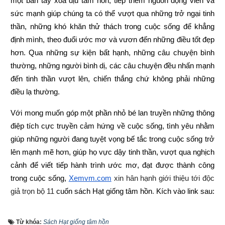
một bàn tay xoa dịu tâm hồn, tiếp thêm nguồn động viên và 
sức mạnh giúp chúng ta có thể vượt qua những trở ngại tinh 
thần, những khó khăn thử thách trong cuộc sống để khẳng 
định mình, theo đuổi ước mơ và vươn đến những điều tốt đẹp 
hơn. Qua những sự kiện bất hạnh, những câu chuyện bình 
thường, những người bình dị, các câu chuyện đều nhấn mạnh 
đến tinh thần vượt lên, chiến thắng chứ không phải những 
điều lạ thường.
Với mong muốn góp một phần nhỏ bé lan truyền những thông 
điệp tích cực truyền cảm hứng về cuộc sống, tình yêu nhằm 
giúp những người đang tuyệt vọng bế tắc trong cuộc sống trở 
lên mạnh mẽ hơn, giúp họ vực dậy tinh thần, vượt qua nghịch 
cảnh để viết tiếp hành trình ước mơ, đạt được thành công 
trong cuộc sống,
Xemvm.com
 xin hân hạnh giới thiệu tới độc 
giả trọn bộ 11 
cuốn sách Hạt giống tâm hồn
. 
Kích vào link sau:
https://xemvm.com/thu-vien-ebooks/sach-ky-nang-song/link-
Từ khóa:
Sách Hạt giống tâm hồn