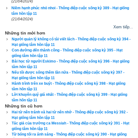
(21/04/2024)
không những giao diện đẹp, dễ sử dụng mà còn luận giải 
Niềm hạnh phúc nhỏ nhoi - Thông điệp cuộc sống kỳ 389 - Hạt giống
chính xác và chi tiết từng mục giúp độc giả dễ dàng lựa chọn 
tâm hồn tập 11
(21/04/2024)
được ngày tốt, giờ đẹp để khởi sự công việc. Hãy thử một lần 
Xem tiếp...
để cảm nhận sự khác biệt so với các phần mềm lịch vạn sự 
Những tin mới hơn
khác.
Người quản lý không có tài viết lách - Thông điệp cuộc sống kỳ 394 -
Hạt giống tâm hồn tập 11
Con đường đến thành công - Thông điệp cuộc sống kỳ 395 - Hạt
giống tâm hồn tập 11
Bài học từ người Eskimo - Thông điệp cuộc sống kỳ 396 - Hạt giống
Lịch vạn niên - Chọn giờ tốt ngày đẹp
tâm hồn tập 11
Nếu tôi được sống thêm lần nữa - Thông điệp cuộc sống kỳ 397 -
Hạt giống tâm hồn tập 11
Hành trình trên xe buýt - Thông điệp cuộc sống kỳ 398 - Hạt giống
tâm hồn tập 11
Ngày cần xem
Lời khuyên quý giá nhất - Thông điệp cuộc sống kỳ 399 - Hạt giống
Ngày khởi sự (DL)
tâm hồn tập 11
Những tin cũ hơn
Giờ khởi sự
Hai từ nên tránh và hai từ nên nhớ - Thông điệp cuộc sống kỳ 392 -
Hạt giống tâm hồn tập 11
Tác giả của trường ca Messiah - Thông điệp cuộc sống kỳ 391 - Hạt
giống tâm hồn tập 11
Từ bóng tối ra ánh sáng - Thông điệp cuộc sống kỳ 390 - Hạt giống
Xem ngày