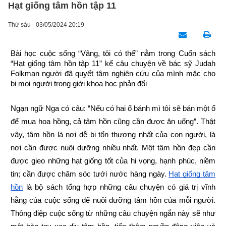
Hạt giống tâm hồn tập 11
Thứ sáu - 03/05/2024 20:19
Bài học cuộc sống “Vâng, tôi có thể” nằm trong Cuốn sách 
“Hạt giống tâm hồn tập 11” kể câu chuyện về bác sỹ Judah 
Folkman người đã quyết tâm nghiên cứu của mình mặc cho 
bị mọi người trong giới khoa học phản đối
Ngạn ngữ Nga có câu: “Nếu có hai ổ bánh mì tôi sẽ bán một ổ 
để mua hoa hồng, cả tâm hồn cũng cần được ăn uống”. Thật 
vậy, tâm hồn là nơi dễ bị tổn thương nhất của con người, là 
nơi cần được nuôi dưỡng nhiều nhất. Một tâm hồn đẹp cần 
được gieo những hạt giống tốt của hi vọng, hạnh phúc, niềm 
tin; cần được chăm sóc tưới nước hàng ngày.
Hạt giống tâm 
hồn
 là bộ sách tổng hợp những câu chuyện có giá trị vĩnh 
hằng của cuộc sống để nuôi dưỡng tâm hồn của mỗi người. 
Thông điệp cuộc sống từ những câu chuyện ngắn này sẽ như 