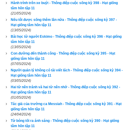
người hưởng lợi từ nghiên cứu mà ông là người khởi xướng. 
Hành trình trên xe buýt - Thông điệp cuộc sống kỳ 398 - Hạt giống
tâm hồn tập 11
Ông được nhìn nhận với vai trò là lá cờ tiên phong trong cuộc 
(21/05/2024)
đấu tranh chống lại bệnh ung thư.
Nếu tôi được sống thêm lần nữa - Thông điệp cuộc sống kỳ 397 -
Hạt giống tâm hồn tập 11
Để đọc online trọn bộ Sách Hạt giống tâm hồn kích vào
đây
. 
(13/05/2024)
Bài học từ người Eskimo - Thông điệp cuộc sống kỳ 396 - Hạt giống
Hãy ủng hộ website bằng cách truy cập lịch vạn niên trên 
tâm hồn tập 11
xemvm.com. Lịch vạn niên của chúng tôi không chỉ có các 
(13/05/2024)
tính năng cơ bản như đổi lịch dương sang lịch âm,
lịch can 
Con đường đến thành công - Thông điệp cuộc sống kỳ 395 - Hạt
giống tâm hồn tập 11
chi
,
lịch tiết khí
,
xem ngày giờ Hoàng Đạo – Hắc Đạo
, xem 
(07/05/2024)
ngày theo Ngọc hạp thông thư,
xem ngày theo nhị thập bát tú
Người quản lý không có tài viết lách - Thông điệp cuộc sống kỳ 394 -
mà còn có nhiều tính năng nâng cao khác như
xem ngày 
Hạt giống tâm hồn tập 11
(03/05/2024)
xung khắc với tuổi
,
xem ngày theo Kinh Kim Phù
,
Xem ngày 
Hai từ nên tránh và hai từ nên nhớ - Thông điệp cuộc sống kỳ 392 -
theo Lục Diệu
,
xem ngày theo Đổng Công tuyển nhật (12 
Hạt giống tâm hồn tập 11
trực)
,
Bành Tổ kỵ nhật
,
xem ngày xuất hành theo Khổng Minh
,
(01/05/2024)
Tác giả của trường ca Messiah - Thông điệp cuộc sống kỳ 391 - Hạt
chọn hướng tốt xuất hành
,
xem giờ tốt theo Lý Thuần Phong
, 
giống tâm hồn tập 11
Quỷ Cốc Tử, xem ngày tốt xấu theo dân gian…nên vinh dự 
(24/04/2024)
được độc giả bình chọn là phần mềm lịch vạn niên số 1 hiện 
Từ bóng tối ra ánh sáng - Thông điệp cuộc sống kỳ 390 - Hạt giống
tâm hồn tập 11
nay. Phiên bản
lịch vạn niên 2024
 hoàn toàn mới của chúng tôi 