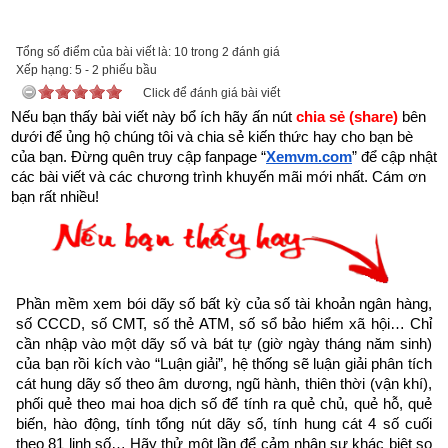
tai-sach-hat-giong-tam-hon-pdf-10.html
để tải về Ebook Sách Hạt giống tâm hồn hoặc liên hệ Zalo: 
Tổng số điểm của bài viết là: 10 trong 2 đánh giá
0926.138.186 để nhận trực tiếp file pdf.
Xếp hạng:
5
-
2
phiếu bầu
Click để đánh giá bài viết
Sau đây là Câu chuyện về Vâng, tôi có thể được trích từ 
Nếu bạn thấy bài viết này bổ ích hãy ấn nút 
chia sẻ (share) 
bên 
dưới để ủng hộ chúng tôi và chia sẻ kiến thức hay cho bạn bè 
Cuốn “Hạt giống tâm hồn tập 11” của nhà xuất bản tổng hợp 
của bạn. Đừng quên truy cập fanpage
“
Xemvm.com
” để cập nhật 
TP. Hồ Chí Minh
các bài viết và các chương trình khuyến mãi mới nhất. Cám ơn 
bạn rất nhiều!
Có một ranh giới giữa sự kiên trì và ngoan cố. Và tôi nhận ra 
điếm cốt lõi là ta phải tìm ra việc xứng đáng để ta quyết tâm 
theo đuổi.
- Judah Folkman
Phần mềm xem bói dãy số bất kỳ của số tài khoản ngân hàng, 
số CCCD, số CMT, số thẻ ATM, số sổ bảo hiểm xã hội… Chỉ 
Trong số những tư liệu lưu trữ của mình, tiến sĩ Judah 
cần nhập vào một dãy số và bát tự (giờ ngày tháng năm sinh) 
của bạn rồi kích vào “Luận giải”, hệ thống sẽ luận giải phân tích 
Folkman vẫn giữ bản sao chép của một bài báo trên tờ New 
cát hung dãy số theo âm dương, ngũ hành, thiên thời (vận khí), 
York Times vào năm 1903. Trong bản sao chép đó, hai giáo 
phối quẻ theo mai hoa dịch số để tính ra quẻ chủ, quẻ hỗ, quẻ 
sư vật lý đã lý giải tại sao máy bay không thể bay được. Bài 
biến, hào động, tính tổng nút dãy số, tính hung cát 4 số cuối 
theo 81 linh số… Hãy thử một lần để cảm nhận sự khác biệt so 
báo này ra đời chỉ ba tháng trước khi anh em nhà Wright 