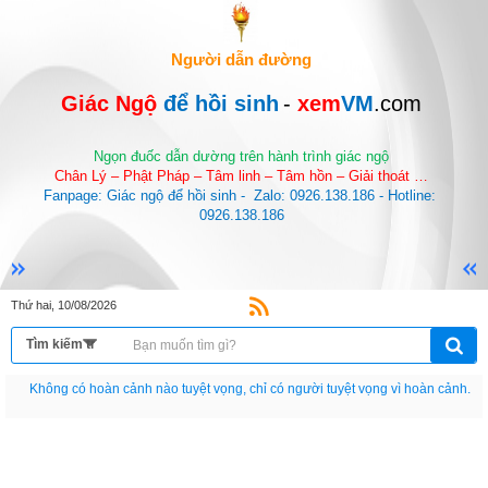
Người dẫn đường
Giác Ngộ 
để hồi sinh
-
 xem
VM
.com
Ngọn đuốc dẫn dường trên hành trình giác ngộ
Chân Lý – Phật Pháp – Tâm linh – Tâm hồn – Giải thoát …
Fanpage: Giác ngộ để hồi sinh -  Zalo: 0926.138.186 - Hotline: 
0926.138.186
Thứ hai, 10/08/2026
Nếu như không chịu học tập thì cho dù đi vạn dặm đường cũng chỉ là anh đưa
thư.