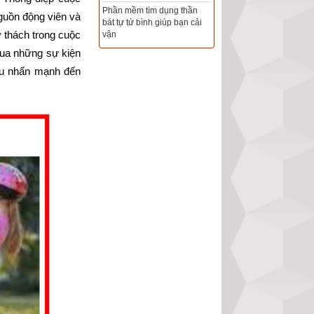
Phần mềm tìm dụng thần
uồn động viên và 
bát tự tử bình giúp bạn cải
Tổng Kho Sim Năm sinh 0x -
 thách trong cuộc 
vận
9x - 8x -7x -6x giá rẻ nhất thị
trường - Click xem ngay
ua những sự kiện 
u nhấn mạnh đến 