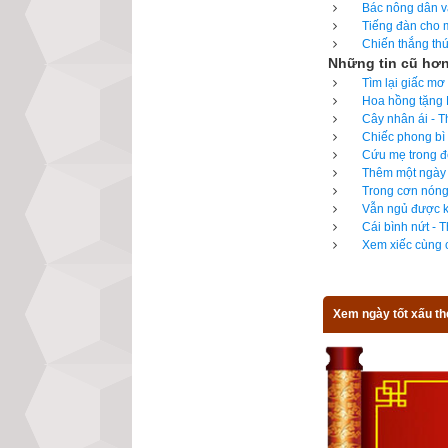
Bác nông dân và
Tiếng đàn cho m
Chiến thắng thứ
Những tin cũ hơ
Tìm lại giấc mơ
Hoa hồng tặng M
Cây nhân ái - T
Chiếc phong bì 
Cứu mẹ trong đê
Thêm một ngày c
Trong cơn nóng 
Vẫn ngủ được kh
Cái bình nứt - 
Xem xiếc cùng c
Xem ngày tốt xấu th