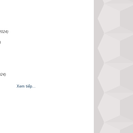
ọn hướng tốt xuất 
ian…nên vinh dự 
ạn niên 2023
 hoàn 
 xác và chi tiết 
2024)
 Hãy thử một lần 
)
024)
Xem tiếp...