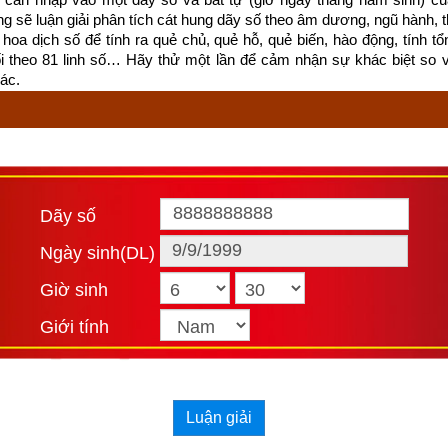
ống sẽ luận giải phân tích cát hung dãy số theo âm dương, ngũ hành, thi
hoa dịch số để tính ra quẻ chủ, quẻ hỗ, quẻ biến, hào động, tính tổn
ối theo 81 linh số… Hãy thử một lần để cảm nhận sự khác biệt so 
ác.
Dãy số
Ngày sinh(DL)
Giờ sinh
Giới tính
Luận giải
hải một bệnh rất hiếm gặp. Để có cơ hội được cứu sống, cô bé cần