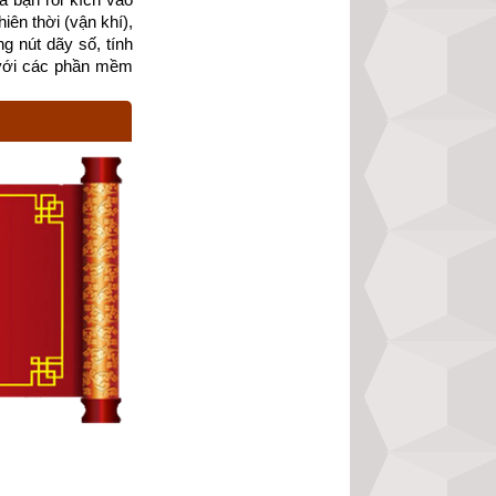
ên thời (vận khí), 
g nút dãy số, tính 
với các phần mềm 
 được truyền máu 