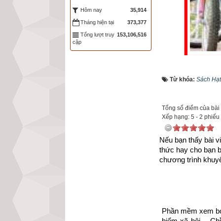
35,914
Hôm nay
Tháng hiện tại
373,377
Tổng lượt truy
153,106,516
cập
Với mong muốn gó
Từ khóa:
Sách Hạt
sống, tình yêu n
giúp họ vực dậy 
Tổng số điểm của bài v
trong cuộc sống,
Xếp hạng:
5
-
2
phiếu
hồn
. 
Kích vào lin
Nếu bạn thấy bài vi
https://xemvm.co
thức hay cho bạn 
chương trình khuyế
để tải về Ebook S
Sau đây là Câu c
tập 4” của nhà x
Phần mềm xem bói 
hiểm xã hội… Chỉ 