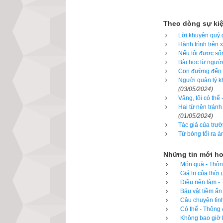
Công tuyển nhật (
hành
,
xem giờ tố
Theo dòng sự ki
được độc giả bìn
Lời khuyên quý g
Hành trình trên 
toàn mới của chú
Nếu tôi được sốn
từng mục giúp độ
Bài học từ người
để cảm nhận sự k
Con đường đến t
Người quản lý kh
(03/05/2024)
Vâng, tôi có thể
Hai từ nên tránh
(01/05/2024)
Lịch vạn niên - Ch
Tác giả của trườ
Từ bóng tối ra á
Những tin mới h
Món quà - Thông
Giá trị của thờ
Điều nên làm - 
Báu vật tiềm ẩn
Câu chuyện tình
Có thể - Thông 
Không bao giờ l