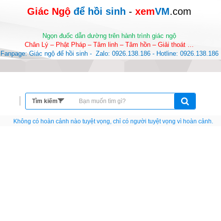
Giác Ngộ 
để hồi sinh
-
 xem
VM
.com
Ngọn đuốc dẫn dường trên hành trình giác ngộ
Chân Lý – Phật Pháp – Tâm linh – Tâm hồn – Giải thoát …
Fanpage: Giác ngộ để hồi sinh -  Zalo: 0926.138.186 - Hotline: 0926.138.186
Nếu như không chịu học tập thì cho dù đi vạn dặm đường cũng chỉ là anh đưa thư