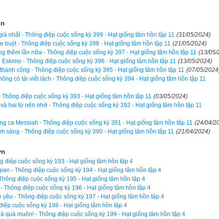
12 trực)
,
Bành Tổ kỵ nhật
,
xem ngày xuất hành theo Khổng Minh
,
ch
t theo Lý Thuần Phong
, Quỷ Cốc Tử, xem ngày tốt xấu theo dân g
ện
h chọn là phần mềm lịch vạn niên số 1 hiện nay. Phiên bản
lịch v
iá nhất - Thông điệp cuộc sống kỳ 399 - Hạt giống tâm hồn tập 11
(31/05/2024)
xe buýt - Thông điệp cuộc sống kỳ 398 - Hạt giống tâm hồn tập 11
(21/05/2024)
ng tôi không những giao diện đẹp, dễ sử dụng mà còn luận giải chính
g thêm lần nữa - Thông điệp cuộc sống kỳ 397 - Hạt giống tâm hồn tập 11
(13/05/
c giả dễ dàng lựa chọn được ngày tốt, giờ đẹp để khởi sự công việc.
 Eskimo - Thông điệp cuộc sống kỳ 396 - Hạt giống tâm hồn tập 11
(13/05/2024)
hác biệt so với các phần mềm lịch vạn sự khác.
hành công - Thông điệp cuộc sống kỳ 395 - Hạt giống tâm hồn tập 11
(07/05/2024
ông có tài viết lách - Thông điệp cuộc sống kỳ 394 - Hạt giống tâm hồn tập 11
 - Thông điệp cuộc sống kỳ 393 - Hạt giống tâm hồn tập 11
(03/05/2024)
 và hai từ nên nhớ - Thông điệp cuộc sống kỳ 392 - Hạt giống tâm hồn tập 11
ọn giờ tốt ngày đẹp
ng ca Messiah - Thông điệp cuộc sống kỳ 391 - Hạt giống tâm hồn tập 11
(24/04/2
nh sáng - Thông điệp cuộc sống kỳ 390 - Hạt giống tâm hồn tập 11
(21/04/2024)
ơn
 điệp cuộc sống kỳ 193 - Hạt giống tâm hồn tập 4
Ngày cần xem
i gian - Thông điệp cuộc sống kỳ 194 - Hạt giống tâm hồn tập 4
Thông điệp cuộc sống kỳ 195 - Hạt giống tâm hồn tập 4
Ngày khởi sự (DL)
 - Thông điệp cuộc sống kỳ 196 - Hạt giống tâm hồn tập 4
 yêu - Thông điệp cuộc sống kỳ 197 - Hạt giống tâm hồn tập 4
Giờ khởi sự
điệp cuộc sống kỳ 198 - Hạt giống tâm hồn tập 4
à quá muộn! - Thông điệp cuộc sống kỳ 199 - Hạt giống tâm hồn tập 4