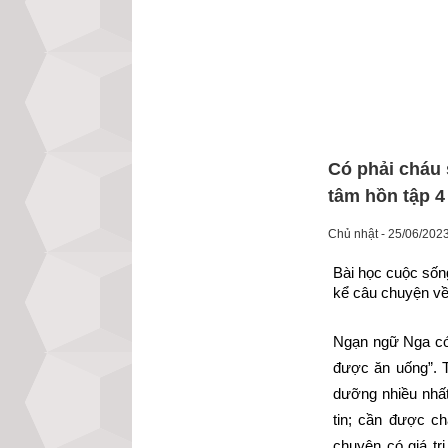
Có phải cháu 
tâm hồn tập 4
Chủ nhật - 25/06/202
Bài học cuộc sốn
kể câu chuyện về
Ngạn ngữ Nga có 
được ăn uống”. T
dưỡng nhiều nhất
tin; cần được c
chuyện có giá tr