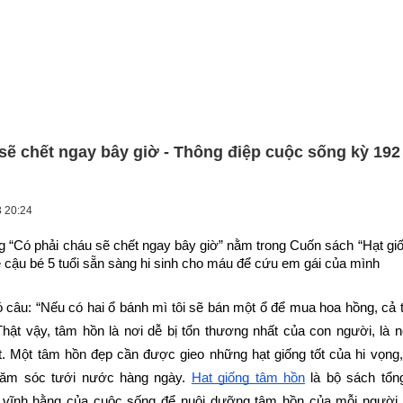
sẽ chết ngay bây giờ - Thông điệp cuộc sống kỳ 192 
3 20:24
g “Có phải cháu sẽ chết ngay bây giờ” nằm trong Cuốn sách “Hạt giốn
 cậu bé 5 tuổi sẵn sàng hi sinh cho máu để cứu em gái của mình
câu: “Nếu có hai ổ bánh mì tôi sẽ bán một ổ để mua hoa hồng, cả 
hật vậy, tâm hồn là nơi dễ bị tổn thương nhất của con người, là n
. Một tâm hồn đẹp cần được gieo những hạt giống tốt của hi vọng,
hăm sóc tưới nước hàng ngày.
Hạt giống tâm hồn
 là bộ sách tổn
ị vĩnh hằng của cuộc sống để nuôi dưỡng tâm hồn của mỗi người.