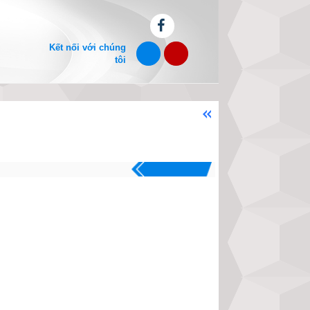
Kết nối với chúng
tôi
Chào mừng bạn đến với website xe
.