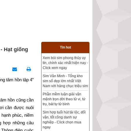
Tin hot
- Hạt giống
Xem bói sim phong thủy uy
Tổng kho sim phong thủy -
tín, chính xác nhất hiện nay -
Sim hợp tuổi - Sim hợp
Click xem ngay
mệnh giá rẻ nhất thị trường
Sim Văn Minh - Tổng kho
g tâm hồn tập 4” 
sim số đẹp lớn nhất Việt
Xem bói sim phong thủy
Nam với hàng chục triệu sim
theo khoa học tử vi, tứ trụ
chính xác nhất
Phần mềm luận giải vận
mệnh trọn đời theo tử vi, tứ
tâm hồn cũng cần 
Mua sim Thần tài, Thần tài
trụ, bát tự tử bình
ơi cần được nuôi 
theo bạn! Giao sim miễn phí
Sim hợp tuổi hút tài lộc, đổi
 hạnh phúc, niềm 
vận, tốt công danh sự
Xem ngày đẹp - chọn ngày
nghiệp - Click chọn mua
g hợp những câu 
tốt khởi sự theo kinh dịch
ngay
 Thông điệp cuộc 
chính xác nhất