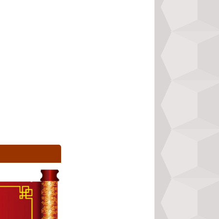
 chuyên mục giác ngộ
t giống tâm hồn tập 4