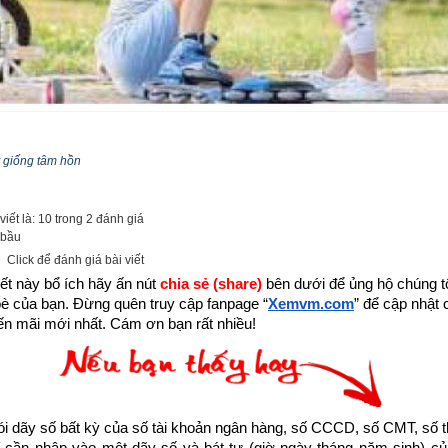
p một phần nhỏ bé lan truyền những thông điệp tích cực truyền 
 giống tâm hồn
hằm giúp những người đang tuyệt vọng bế tắc trong cuộc sống trở 
tinh thần, vượt qua nghịch cảnh để viết tiếp hành trình ước mơ, đạt
iết là: 10 trong 2 đánh giá
Xemvm.com
 xin hân hạnh giới thiệu tới độc giả trọn bộ 11 
cuốn sá
 bầu
k sau:
Click để đánh giá bài viết
ết này bổ ích hãy ấn nút 
chia sẻ (share) 
bên dưới để ủng hộ chúng tôi
m/thu-vien-ebooks/sach-ky-nang-song/link-tai-sach-hat-giong-tam-ho
bè của bạn. Đừng quên truy cập fanpage
“
Xemvm.com
” để cập nhật c
n mãi mới nhất. Cám ơn bạn rất nhiều!
ách Hạt giống tâm hồn hoặc liên hệ Zalo: 0926.138.186 để nhận trực ti
huyện về Có phải cháu sẽ chết ngay bây giờ được trích từ Cuốn “H
uất bản tổng hợp TP. Hồ Chí Minh
dãy số bất kỳ của số tài khoản ngân hàng, số CCCD, số CMT, số t
cần nhập vào một dãy số và bát tự (giờ ngày tháng năm sinh) của