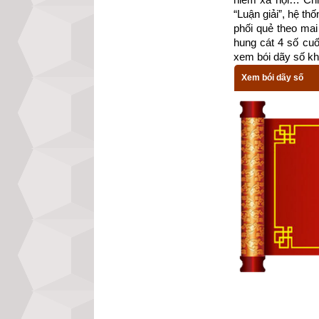
“Luận giải”, hệ th
phối quẻ theo mai 
hung cát 4 số cu
xem bói dãy số kh
Xem bói dãy số
Một bé gái mắc p