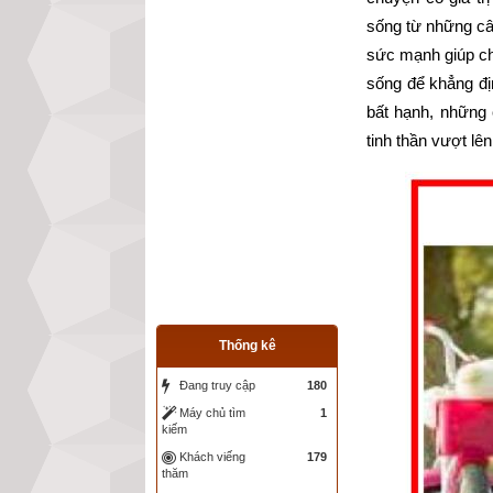
sống từ những câ
sức mạnh giúp chú
sống để khẳng đị
bất hạnh, những
tinh thần vượt lê
Thống kê
Đang truy cập
180
Máy chủ tìm
1
kiếm
Khách viếng
179
thăm