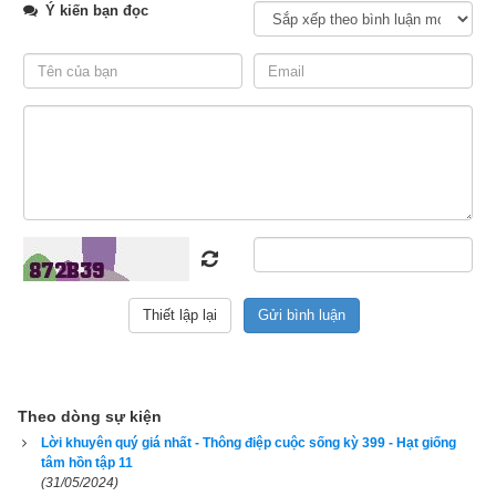
- Có thể, thưa cô.
Ý kiến bạn đọc
- Sao lại là "có thể"? - Cô giáo ngạc nhiên hỏi.
- Vâng - Tommy trả lời cô - Các anh của em lúc nào cũng cho 
rằng em vô tích sự, không làm được việc gì cả. Vì thế khi lớn 
lên, em muốn mình có thể làm những điều có thể làm được.
Để đọc online trọn bộ Sách Hạt giống tâm hồn kích vào
đây
. 
Hãy ủng hộ website bằng cách truy cập lịch vạn niên trên 
xemvm.com. Lịch vạn niên của chúng tôi không chỉ có các 
tính năng cơ bản như đổi lịch dương sang lịch âm,
lịch can 
chi
,
lịch tiết khí
,
xem ngày giờ Hoàng Đạo – Hắc Đạo
, xem 
ngày theo Ngọc hạp thông thư,
xem ngày theo nhị thập bát tú
mà còn có nhiều tính năng nâng cao khác như
xem ngày 
xung khắc với tuổi
,
xem ngày theo Kinh Kim Phù
,
Xem ngày 
Theo dòng sự kiện
theo Lục Diệu
,
xem ngày theo Đổng Công tuyển nhật (12 
Lời khuyên quý giá nhất - Thông điệp cuộc sống kỳ 399 - Hạt giống
trực)
,
Bành Tổ kỵ nhật
,
xem ngày xuất hành theo Khổng Minh
,
tâm hồn tập 11
(31/05/2024)
chọn hướng tốt xuất hành
,
xem giờ tốt theo Lý Thuần Phong
, 