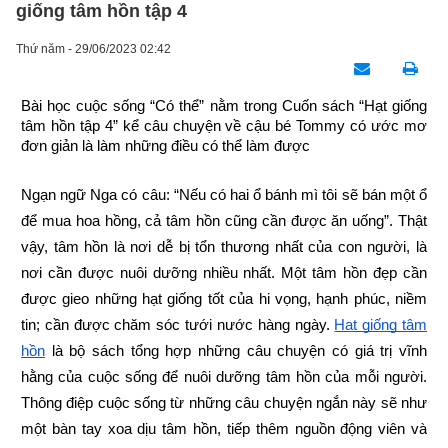
giống tâm hồn tập 4
Thứ năm - 29/06/2023 02:42
Bài học cuộc sống “Có thể” nằm trong Cuốn sách “Hạt giống 
tâm hồn tập 4” kể câu chuyện về cậu bé Tommy có ước mơ 
đơn giản là làm những điều có thể làm được
Ngạn ngữ Nga có câu: “Nếu có hai ổ bánh mì tôi sẽ bán một ổ 
để mua hoa hồng, cả tâm hồn cũng cần được ăn uống”. Thật 
vậy, tâm hồn là nơi dễ bị tổn thương nhất của con người, là 
nơi cần được nuôi dưỡng nhiều nhất. Một tâm hồn đẹp cần 
được gieo những hạt giống tốt của hi vọng, hạnh phúc, niềm 
tin; cần được chăm sóc tưới nước hàng ngày.
Hạt giống tâm 
hồn
 là bộ sách tổng hợp những câu chuyện có giá trị vĩnh 
hằng của cuộc sống để nuôi dưỡng tâm hồn của mỗi người. 
Thông điệp cuộc sống từ những câu chuyện ngắn này sẽ như 
một bàn tay xoa dịu tâm hồn, tiếp thêm nguồn động viên và 