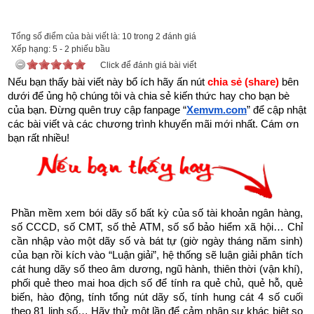
Với mong muốn góp một phần nhỏ bé lan truyền những thông 
Tổng số điểm của bài viết là: 10 trong 2 đánh giá
Xếp hạng:
5
-
2
phiếu bầu
điệp tích cực truyền cảm hứng về cuộc sống, tình yêu nhằm 
Click để đánh giá bài viết
giúp những người đang tuyệt vọng bế tắc trong cuộc sống trở 
Nếu bạn thấy bài viết này bổ ích hãy ấn nút 
chia sẻ (share) 
bên 
lên mạnh mẽ hơn, giúp họ vực dậy tinh thần, vượt qua nghịch 
dưới để ủng hộ chúng tôi và chia sẻ kiến thức hay cho bạn bè 
cảnh để viết tiếp hành trình ước mơ, đạt được thành công 
của bạn. Đừng quên truy cập fanpage
“
Xemvm.com
” để cập nhật 
các bài viết và các chương trình khuyến mãi mới nhất. Cám ơn 
trong cuộc sống,
Xemvm.com
 xin hân hạnh giới thiệu tới độc 
bạn rất nhiều!
giả trọn bộ 11 
cuốn sách Hạt giống tâm hồn
. 
Kích vào link sau:
https://xemvm.com/thu-vien-ebooks/sach-ky-nang-song/link-
tai-sach-hat-giong-tam-hon-pdf-10.html
Phần mềm xem bói dãy số bất kỳ của số tài khoản ngân hàng, 
để tải về Ebook Sách Hạt giống tâm hồn hoặc liên hệ Zalo: 
số CCCD, số CMT, số thẻ ATM, số sổ bảo hiểm xã hội… Chỉ 
0926.138.186 để nhận trực tiếp file pdf.
cần nhập vào một dãy số và bát tự (giờ ngày tháng năm sinh) 
của bạn rồi kích vào “Luận giải”, hệ thống sẽ luận giải phân tích 
cát hung dãy số theo âm dương, ngũ hành, thiên thời (vận khí), 
Sau đây là Câu chuyện về Có thể được trích từ Cuốn “Hạt 
phối quẻ theo mai hoa dịch số để tính ra quẻ chủ, quẻ hỗ, quẻ 
giống tâm hồn tập 4” của nhà xuất bản tổng hợp TP. Hồ Chí 
biến, hào động, tính tổng nút dãy số, tính hung cát 4 số cuối 
Minh
theo 81 linh số… Hãy thử một lần để cảm nhận sự khác biệt so 