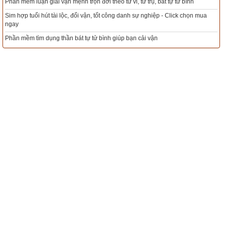
Mua sim Thần tài, Thần tài theo bạn! Giao sim miễn phí
a
Xem ngày đẹp - chọn ngày tốt khởi sự theo kinh dịch chính xác nhất
Tổng Kho Sim Năm sinh 0x - 9x - 8x -7x -6x giá rẻ nhất thị trường - Click xem
ngay