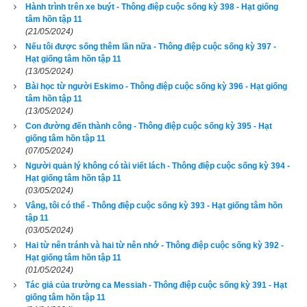
Hành trình trên xe buýt - Thông điệp cuộc sống kỳ 398 - Hạt giống
Quỷ Cốc Tử, xem ngày tốt xấu theo dân gian…nên vinh dự 
tâm hồn tập 11
được độc giả bình chọn là phần mềm lịch vạn niên số 1 hiện 
(21/05/2024)
nay. Phiên bản
lịch vạn niên 2023
 hoàn toàn mới của chúng tôi 
Nếu tôi được sống thêm lần nữa - Thông điệp cuộc sống kỳ 397 -
Hạt giống tâm hồn tập 11
không những giao diện đẹp, dễ sử dụng mà còn luận giải 
(13/05/2024)
chính xác và chi tiết từng mục giúp độc giả dễ dàng lựa chọn 
Bài học từ người Eskimo - Thông điệp cuộc sống kỳ 396 - Hạt giống
tâm hồn tập 11
được ngày tốt, giờ đẹp để khởi sự công việc. Hãy thử một lần 
(13/05/2024)
để cảm nhận sự khác biệt so với các phần mềm lịch vạn sự 
Con đường đến thành công - Thông điệp cuộc sống kỳ 395 - Hạt
khác.
giống tâm hồn tập 11
(07/05/2024)
Người quản lý không có tài viết lách - Thông điệp cuộc sống kỳ 394 -
Hạt giống tâm hồn tập 11
(03/05/2024)
Lịch vạn niên - Chọn giờ tốt ngày đẹp
Vâng, tôi có thể - Thông điệp cuộc sống kỳ 393 - Hạt giống tâm hồn
tập 11
(03/05/2024)
Hai từ nên tránh và hai từ nên nhớ - Thông điệp cuộc sống kỳ 392 -
Ngày cần xem
Hạt giống tâm hồn tập 11
(01/05/2024)
Ngày khởi sự (DL)
Tác giả của trường ca Messiah - Thông điệp cuộc sống kỳ 391 - Hạt
Giờ khởi sự
giống tâm hồn tập 11