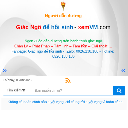
Người dẫn đường
Giác Ngộ 
để hồi sinh
-
 xem
VM
.com
Ngọn đuốc dẫn dường trên hành trình giác ngộ
Chân Lý – Phật Pháp – Tâm linh – Tâm hồn – Giải thoát …
Fanpage: Giác ngộ để hồi sinh -  Zalo: 0926.138.186 - Hotline: 
0926.138.186
Thứ bảy, 08/08/2026
Nếu như không chịu học tập thì cho dù đi vạn dặm đường cũng chỉ là anh đưa
thư.