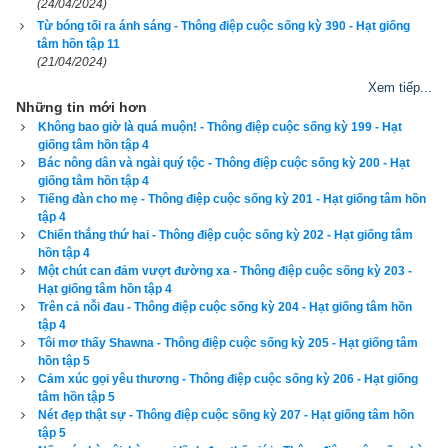
(24/04/2024)
Từ bóng tối ra ánh sáng - Thông điệp cuộc sống kỳ 390 - Hạt giống
tâm hồn tập 11
(21/04/2024)
Xem ngày
Xem tiếp...
Những tin mới hơn
Không bao giờ là quá muộn! - Thông điệp cuộc sống kỳ 199 - Hạt
giống tâm hồn tập 4
Bác nông dân và ngài quý tộc - Thông điệp cuộc sống kỳ 200 - Hạt
Tác giả bài viết:
Thầy Uri – Tổng biên tập chuyên mục giác ngộ
giống tâm hồn tập 4
Nguồn tin:
Trích từ cuốn Sách Hạt giống tâm hồn tập 4
Tiếng đàn cho mẹ - Thông điệp cuộc sống kỳ 201 - Hạt giống tâm hồn
tập 4
Chiến thắng thứ hai - Thông điệp cuộc sống kỳ 202 - Hạt giống tâm
hồn tập 4
Một chút can đảm vượt đường xa - Thông điệp cuộc sống kỳ 203 -
Hạt giống tâm hồn tập 4
Trên cả nỗi đau - Thông điệp cuộc sống kỳ 204 - Hạt giống tâm hồn
tập 4
Tôi mơ thấy Shawna - Thông điệp cuộc sống kỳ 205 - Hạt giống tâm
hồn tập 5
Cảm xúc gọi yêu thương - Thông điệp cuộc sống kỳ 206 - Hạt giống
tâm hồn tập 5
Nét đẹp thật sự - Thông điệp cuộc sống kỳ 207 - Hạt giống tâm hồn
tập 5