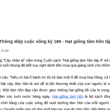
 Thông điệp cuộc sống kỳ 189 - Hạt giống tâm hồn tậ
 21:00
g “Cây nhân ái” nằm trong Cuốn sách “Hạt giống tâm hồn tập 4” kể 
m tuổi nhưng đã biết suy nghĩ dành tiền mua quà giáng sinh cho nhữ
câu: “Nếu có hai ổ bánh mì tôi sẽ bán một ổ để mua hoa hồng, cả 
hật vậy, tâm hồn là nơi dễ bị tổn thương nhất của con người, là n
. Một tâm hồn đẹp cần được gieo những hạt giống tốt của hi vọng,
hăm sóc tưới nước hàng ngày.
Hạt giống tâm hồn
 là bộ sách tổn
ị vĩnh hằng của cuộc sống để nuôi dưỡng tâm hồn của mỗi người.
u chuyện ngắn này sẽ như một bàn tay xoa dịu tâm hồn, tiếp thêm ng