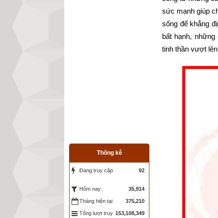
sức mạnh giúp chú
sống để khẳng đị
bất hạnh, những
tinh thần vượt lê
Thống kê
Đang truy cập
92
35,914
Hôm nay
Tháng hiện tại
375,210
Tổng lượt truy
153,108,349