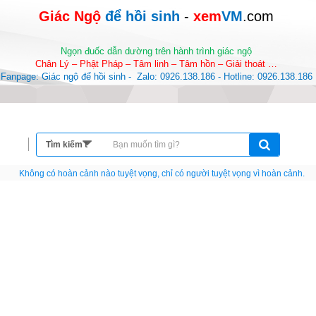
Giác Ngộ 
để hồi sinh
-
 xem
VM
.com
Ngọn đuốc dẫn dường trên hành trình giác ngộ
Chân Lý – Phật Pháp – Tâm linh – Tâm hồn – Giải thoát …
Fanpage: Giác ngộ để hồi sinh -  Zalo: 0926.138.186 - Hotline: 0926.138.186
Nếu như không chịu học tập thì cho dù đi vạn dặm đường cũng chỉ là anh đưa thư