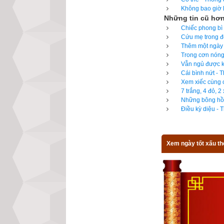
Công tuyển nhật (
Không bao giờ l
hành
,
xem giờ tố
Những tin cũ hơ
được độc giả bìn
Chiếc phong bì 
Cứu mẹ trong đê
toàn mới của chú
Thêm một ngày c
từng mục giúp độ
Trong cơn nóng 
Vẫn ngủ được kh
để cảm nhận sự k
Cái bình nứt - 
Xem xiếc cùng c
7 trắng, 4 đỏ, 
Những bông hồn
Điều kỳ diệu - 
Lịch vạn niên - Ch
Xem ngày tốt xấu th