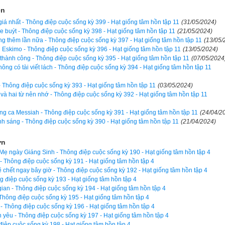
đến nhà, tôi gọi Ginger vào phòng. Tuy trong lòng đã sẵn sàng trút cơ
ện
xem con tôi đã làm gì với số tiền ấy. Và Ginger trả lời tôi:
iá nhất - Thông điệp cuộc sống kỳ 399 - Hạt giống tâm hồn tập 11
(31/05/2024)
xe buýt - Thông điệp cuộc sống kỳ 398 - Hạt giống tâm hồn tập 11
(21/05/2024)
g thêm lần nữa - Thông điệp cuộc sống kỳ 397 - Hạt giống tâm hồn tập 11
(13/05/
anh quanh và trong đầu đang nghĩ xem nên mua thứ gì thì con thấy mộ
 Eskimo - Thông điệp cuộc sống kỳ 396 - Hạt giống tâm hồn tập 11
(13/05/2024)
Nhân Ái" của Hội Từ thiện. Trên đó có treo những tấm thiệp nhỏ. Con
hành công - Thông điệp cuộc sống kỳ 395 - Hạt giống tâm hồn tập 11
(07/05/2024
ấm thiệp đó là của một bé gái bốn tuổi. Bạn ấy chỉ ước ao trong lễ 
ông có tài viết lách - Thông điệp cuộc sống kỳ 394 - Hạt giống tâm hồn tập 11
 bê và một chiếc lược chải tóc. Và thế là con cầm chiếc thiệp, mu
 - Thông điệp cuộc sống kỳ 393 - Hạt giống tâm hồn tập 11
(03/05/2024)
o Hội Từ thiện. - Ngừng một chút, con bé nói tiếp. - Con chỉ còn đủ
 và hai từ nên nhớ - Thông điệp cuộc sống kỳ 392 - Hạt giống tâm hồn tập 11
à Giáng Sinh cho cả nhà thôi. Nhưng mà chúng ta đã có rất nhiều th
ng ca Messiah - Thông điệp cuộc sống kỳ 391 - Hạt giống tâm hồn tập 11
(24/04/2
ả, phải không mẹ?
nh sáng - Thông điệp cuộc sống kỳ 390 - Hạt giống tâm hồn tập 11
(21/04/2024)
 cảm thấy mình vui và ấm lòng đến vậy như trong mùa Giáng Sinh n
ơn
ẹ ngày Giáng Sinh - Thông điệp cuộc sống kỳ 190 - Hạt giống tâm hồn tập 4
 - Thông điệp cuộc sống kỳ 191 - Hạt giống tâm hồn tập 4
ọn bộ Sách Hạt giống tâm hồn kích vào
đây
. Hãy ủng hộ website bằng c
 chết ngay bây giờ - Thông điệp cuộc sống kỳ 192 - Hạt giống tâm hồn tập 4
mvm.com. Lịch vạn niên của chúng tôi không chỉ có các tính năng cơ 
 điệp cuộc sống kỳ 193 - Hạt giống tâm hồn tập 4
 âm,
lịch can chi
,
lịch tiết khí
,
xem ngày giờ Hoàng Đạo – Hắc Đạ
i gian - Thông điệp cuộc sống kỳ 194 - Hạt giống tâm hồn tập 4
Thông điệp cuộc sống kỳ 195 - Hạt giống tâm hồn tập 4
hư,
xem ngày theo nhị thập bát tú
 mà còn có nhiều tính năng nâng 
 - Thông điệp cuộc sống kỳ 196 - Hạt giống tâm hồn tập 4
ới tuổi
,
xem ngày theo Kinh Kim Phù
,
Xem ngày theo Lục Diệu
,
xem
 yêu - Thông điệp cuộc sống kỳ 197 - Hạt giống tâm hồn tập 4
điệp cuộc sống kỳ 198 - Hạt giống tâm hồn tập 4