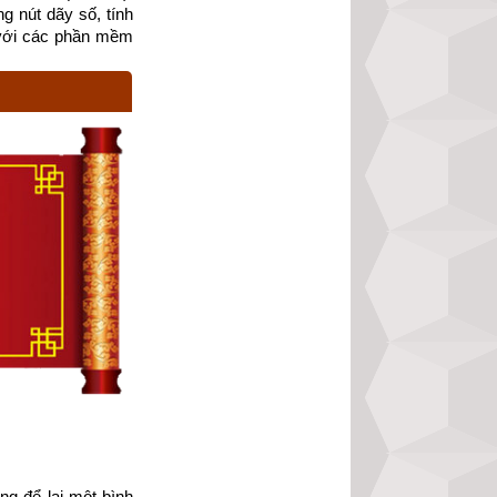
g nút dãy số, tính 
với các phần mềm 
khác mà từ những 
òng
 để lại một bình 