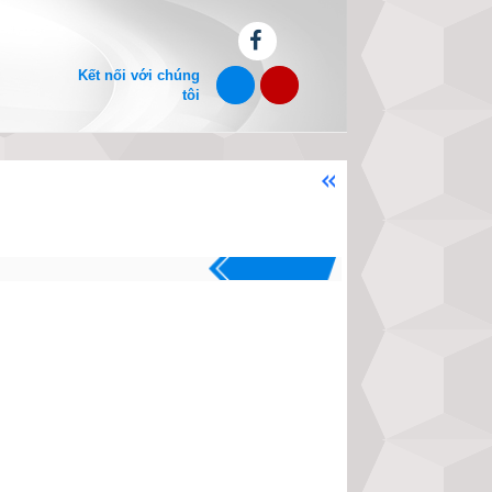
Kết nối với chúng
tôi
Chào mừng bạn đến với website xe
.