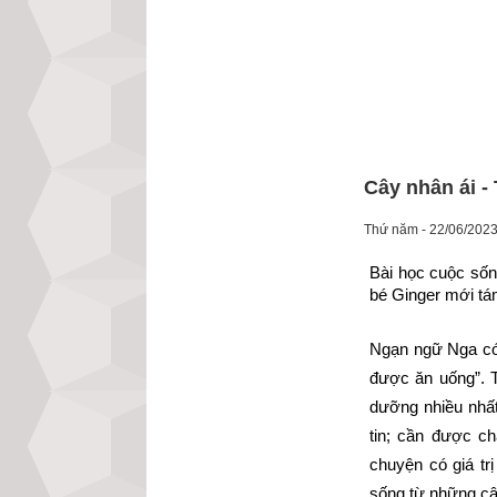
Cây nhân ái -
Thứ năm - 22/06/2023
Bài học cuộc sốn
bé Ginger mới tá
Ngạn ngữ Nga có 
được ăn uống”. T
dưỡng nhiều nhất
tin; cần được c
chuyện có giá tr
sống từ những câ