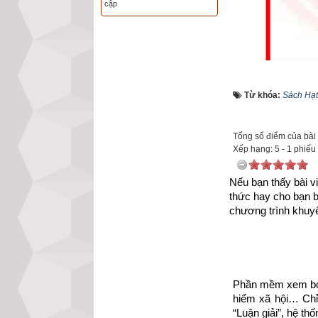
cập
Với mong muốn gó
Từ khóa:
Sách Hạt
sống, tình yêu n
giúp họ vực dậy 
Tổng số điểm của bài v
trong cuộc sống,
Xếp hạng:
5
-
1
phiếu
hồn
. 
Kích vào lin
Nếu bạn thấy bài vi
https://xemvm.co
thức hay cho bạn 
chương trình khuyế
để tải về Ebook S
Sau đây là Câu c
tổng hợp TP. Hồ 
Phần mềm xem bói 
hiểm xã hội… Chỉ 
“Luận giải”, hệ th