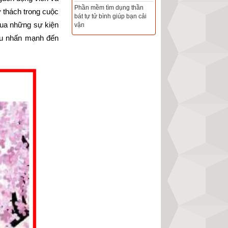
Phần mềm tìm dụng thần
 thách trong cuộc 
bát tự tử bình giúp bạn cải
Tổng Kho Sim Năm sinh 0x -
ua những sự kiện 
vận
9x - 8x -7x -6x giá rẻ nhất thị
trường - Click xem ngay
u nhấn mạnh đến 