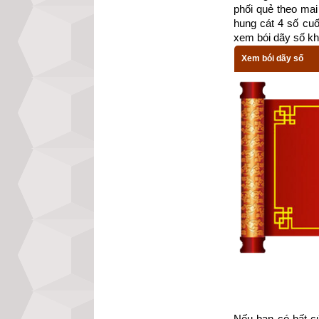
phối quẻ theo mai 
hung cát 4 số cu
xem bói dãy số kh
Xem bói dãy số
Niềm vui thật sự
việc làm bé nhỏ c
Nếu bạn có bất cứ