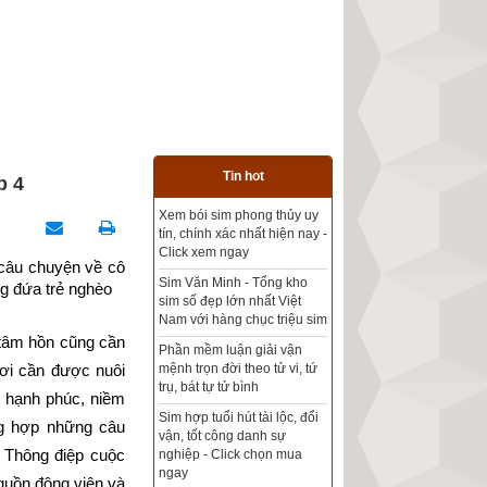
Tin hot
p 4
Xem bói sim phong thủy uy
Tổng kho sim phong thủy -
tín, chính xác nhất hiện nay -
Sim hợp tuổi - Sim hợp
Click xem ngay
mệnh giá rẻ nhất thị trường
câu chuyện về cô 
Sim Văn Minh - Tổng kho
ng đứa trẻ nghèo
sim số đẹp lớn nhất Việt
Xem bói sim phong thủy
Nam với hàng chục triệu sim
theo khoa học tử vi, tứ trụ
tâm hồn cũng cần 
chính xác nhất
Phần mềm luận giải vận
mệnh trọn đời theo tử vi, tứ
ơi cần được nuôi 
Mua sim Thần tài, Thần tài
trụ, bát tự tử bình
 hạnh phúc, niềm 
theo bạn! Giao sim miễn phí
Sim hợp tuổi hút tài lộc, đổi
g hợp những câu 
vận, tốt công danh sự
Xem ngày đẹp - chọn ngày
 Thông điệp cuộc 
nghiệp - Click chọn mua
tốt khởi sự theo kinh dịch
ngay
uồn động viên và 
chính xác nhất