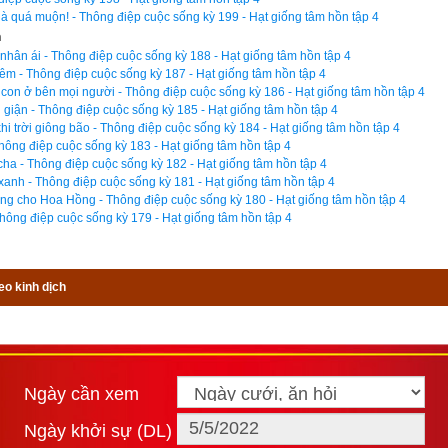
12 trực)
,
Bành Tổ kỵ nhật
,
xem ngày xuất hành theo Khổng Minh
,
ch
à quá muộn! - Thông điệp cuộc sống kỳ 199 - Hạt giống tâm hồn tập 4
t theo Lý Thuần Phong
, Quỷ Cốc Tử, xem ngày tốt xấu theo dân g
n
h chọn là phần mềm lịch vạn niên số 1 hiện nay. Phiên bản
lịch v
nhân ái - Thông điệp cuộc sống kỳ 188 - Hạt giống tâm hồn tập 4
m - Thông điệp cuộc sống kỳ 187 - Hạt giống tâm hồn tập 4
ng tôi không những giao diện đẹp, dễ sử dụng mà còn luận giải chính
on ở bên mọi người - Thông điệp cuộc sống kỳ 186 - Hạt giống tâm hồn tập 4
c giả dễ dàng lựa chọn được ngày tốt, giờ đẹp để khởi sự công việc.
giận - Thông điệp cuộc sống kỳ 185 - Hạt giống tâm hồn tập 4
i trời giông bão - Thông điệp cuộc sống kỳ 184 - Hạt giống tâm hồn tập 4
hác biệt so với các phần mềm lịch vạn sự khác.
Thông điệp cuộc sống kỳ 183 - Hạt giống tâm hồn tập 4
ha - Thông điệp cuộc sống kỳ 182 - Hạt giống tâm hồn tập 4
2 xanh - Thông điệp cuộc sống kỳ 181 - Hạt giống tâm hồn tập 4
g cho Hoa Hồng - Thông điệp cuộc sống kỳ 180 - Hạt giống tâm hồn tập 4
Thông điệp cuộc sống kỳ 179 - Hạt giống tâm hồn tập 4
ọn giờ tốt ngày đẹp
eo kinh dịch
Ngày cần xem
Ngày khởi sự (DL)
Ngày cần xem
Giờ khởi sự
Ngày khởi sự (DL)