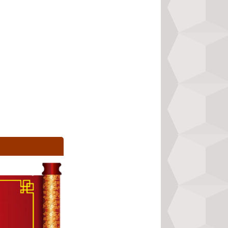
ọn hướng tốt xuất 
ian…nên vinh dự 
ạn niên 2023
 hoàn 
 xác và chi tiết 
 Hãy thử một lần 