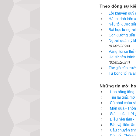
kiềm chế lại. về 
Theo dòng sự ki
vẫn nhẹ nhàng hỏi 
Lời khuyên quý g
Hành trình trên 
Nếu tôi được sốn
- Con đang đi lo
Bài học từ người
lớn, gọi là "Cây 
Con đường đến t
Một trong những t
Người quản lý kh
(03/05/2024)
được một con búp
Vâng, tôi có thể
mang đến trao ch
Hai từ nên tránh
(01/05/2024)
thanh kẹo làm qu
Tác giả của trườ
thì không có gì c
Từ bóng tối ra á
Chưa bao giờ tôi
Những tin mới h
Hoa hồng tặng M
Tìm lại giấc mơ
Để đọc online tr
Có phải cháu sẽ
vạn niên trên xe
Món quà - Thông
dương sang lịch
Giá trị của thờ
Điều nên làm - 
Ngọc hạp thông t
Báu vật tiềm ẩn
ngày xung khắc v
Câu chuyện tình
Có thể - Thông 