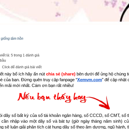
p một phần nhỏ bé lan truyền những thông điệp tích cực truyền 
 giống tâm hồn
hằm giúp những người đang tuyệt vọng bế tắc trong cuộc sống trở 
tinh thần, vượt qua nghịch cảnh để viết tiếp hành trình ước mơ, đạt
iết là: 5 trong 1 đánh giá
Xemvm.com
 xin hân hạnh giới thiệu tới độc giả trọn bộ 11 
cuốn sá
 bầu
k sau:
Click để đánh giá bài viết
ết này bổ ích hãy ấn nút 
chia sẻ (share) 
bên dưới để ủng hộ chúng tôi
m/thu-vien-ebooks/sach-ky-nang-song/link-tai-sach-hat-giong-tam-ho
bè của bạn. Đừng quên truy cập fanpage
“
Xemvm.com
” để cập nhật c
n mãi mới nhất. Cám ơn bạn rất nhiều!
ách Hạt giống tâm hồn hoặc liên hệ Zalo: 0926.138.186 để nhận trực ti
huyện về Cây nhân ái được trích từ Cuốn “Hạt giống tâm hồn tập 4” 
Chí Minh
dãy số bất kỳ của số tài khoản ngân hàng, số CCCD, số CMT, số t
cần nhập vào một dãy số và bát tự (giờ ngày tháng năm sinh) của
ống sẽ luận giải phân tích cát hung dãy số theo âm dương, ngũ hành, thi