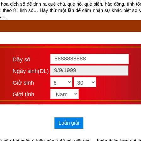
hoa dịch số để tính ra quẻ chủ, quẻ hỗ, quẻ biến, hào động, tính tổn
ối theo 81 linh số… Hãy thử một lần để cảm nhận sự khác biệt so 
ác.
Dãy số
Ngày sinh(DL)
Giờ sinh
Giới tính
Luận giải
 không bắt nguồn từ sự giàu có hay những lời khen ngợi của người 
ó ý nghĩa
 câu hỏi hoặc ý kiến góp ý để bài viết này… hoàn thiện hơn vui l