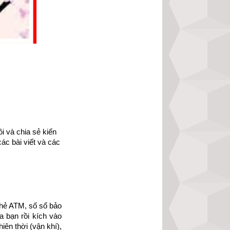
cảm hứng về cuộc 
lên mạnh mẽ hơn, 
 được thành công 
ch Hạt giống tâm 
 và chia sẻ kiến 
n-pdf-10.html
ác bài viết và các 
ếp file pdf.
của nhà xuất bản 
hẻ ATM, số sổ bảo 
 bạn rồi kích vào 
ên thời (vận khí), 