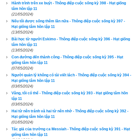
hơn một năm nay. Tôi biết cô sẽ gọi để hỏi tại sao. Những 
Hành trình trên xe buýt - Thông điệp cuộc sống kỳ 398 - Hạt giống
tâm hồn tập 11
bông hoa cô vừa nhận được đã được trả tiền trước. Chồng cô 
(21/05/2024)
luôn sắp xếp trước mọi việc. Ông ấy đã trả tiền cho tất cả hoa 
Nếu tôi được sống thêm lần nữa - Thông điệp cuộc sống kỳ 397 -
mà cô sẽ nhận được vào mỗi năm sau. Thêm một việc nữa 
Hạt giống tâm hồn tập 11
(13/05/2024)
tôi nghĩ cô cần biết, tấm thiếp kèm theo bó hoa do chính tay 
Bài học từ người Eskimo - Thông điệp cuộc sống kỳ 396 - Hạt giống
ông ấy viết vào một năm trước đây. "
tâm hồn tập 11
(13/05/2024)
Hoa Hồng cám ơn người chủ tiệm hoa, gác máy và khóc. Tay 
Con đường đến thành công - Thông điệp cuộc sống kỳ 395 - Hạt
giống tâm hồn tập 11
cô run run mở tấm thiếp nhỏ. "Em yêu! Anh biết đã là một năm 
(07/05/2024)
từ ngày anh đi. Anh hy vọng em không quá khó khăn vượt 
Người quản lý không có tài viết lách - Thông điệp cuộc sống kỳ 394 -
qua quãng thời gian ấy.
Hạt giống tâm hồn tập 11
(03/05/2024)
Anh biết em rất cô đơn và đau buồn. Anh yêu em nhiều hơn 
Vâng, tôi có thể - Thông điệp cuộc sống kỳ 393 - Hạt giống tâm hồn
tập 11
tất cả những gì anh có thể nói. Em là một người vợ hoàn hảo. 
(03/05/2024)
Anh biết, chỉ mới một năm thôi, nhưng em hãy cố gắng đừng 
Hai từ nên tránh và hai từ nên nhớ - Thông điệp cuộc sống kỳ 392 -
buồn. Hoa hồng sẽ được gởi đến em vào ngày Valentine mỗi 
Hạt giống tâm hồn tập 11
(01/05/2024)
năm. cầm hoa trong tay, mong em hãy nghĩ đến những điều 
Tác giả của trường ca Messiah - Thông điệp cuộc sống kỳ 391 - Hạt
hạnh phúc, những gì chúng ta được ban tặng. Anh luôn yêu 
giống tâm hồn tập 11