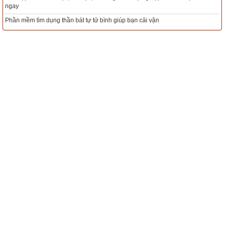
Xem ngày đẹp - chọn ngày tốt khởi sự theo kinh dịch chính xác nhất
Tổng Kho Sim Năm sinh 0x - 9x - 8x -7x -6x giá rẻ nhất thị trường - Cli
ngay