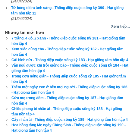
(24/04/2024)
em. Em phải tiếp tục sống. Hãy tìm niềm vui cho mình em 
Từ bóng tối ra ánh sáng - Thông điệp cuộc sống kỳ 390 - Hạt giống
nhé. Anh biết điều đó không dễ dàng, nhưng anh hy vọng em 
tâm hồn tập 11
sẽ làm được. Những bó hoa ấy chỉ ngưng xuất hiện khi em 
(21/04/2024)
không mở cứa, khi những người giao hoa ngừng bấm 
Xem tiếp...
Những tin mới hơn
chuông. Người giao hoa sẽ đến năm lần trong ngày, trong 
7 trắng, 4 đỏ, 2 xanh - Thông điệp cuộc sống kỳ 181 - Hạt giống tâm
trường hợp em không có nhà. Nhưng sau lần cuối cùng, anh 
hồn tập 4
ta sẽ hiểu ra và mang bó hồng đến nơi em đã chỉ dẫn, nơi em 
Xem xiếc cùng cha - Thông điệp cuộc sống kỳ 182 - Hạt giống tâm
hồn tập 4
đến để ở bên anh thêm lần nữa".
Cái bình nứt - Thông điệp cuộc sống kỳ 183 - Hạt giống tâm hồn tập 4
Vẫn ngủ được khi trời giông bão - Thông điệp cuộc sống kỳ 184 - Hạt
Để đọc online trọn bộ Sách Hạt giống tâm hồn kích vào
đây
. 
giống tâm hồn tập 4
Trong cơn nóng giận - Thông điệp cuộc sống kỳ 185 - Hạt giống tâm
Hãy ủng hộ website bằng cách truy cập lịch vạn niên trên 
hồn tập 4
xemvm.com. Lịch vạn niên của chúng tôi không chỉ có các 
Thêm một ngày con ở bên mọi người - Thông điệp cuộc sống kỳ 186
- Hạt giống tâm hồn tập 4
tính năng cơ bản như đổi lịch dương sang lịch âm,
lịch can 
Cứu mẹ trong đêm - Thông điệp cuộc sống kỳ 187 - Hạt giống tâm
chi
,
lịch tiết khí
,
xem ngày giờ Hoàng Đạo – Hắc Đạo
, xem 
hồn tập 4
ngày theo Ngọc hạp thông thư,
xem ngày theo nhị thập bát tú
Chiếc phong bì nhân ái - Thông điệp cuộc sống kỳ 188 - Hạt giống
tâm hồn tập 4
mà còn có nhiều tính năng nâng cao khác như
xem ngày 
Cây nhân ái - Thông điệp cuộc sống kỳ 189 - Hạt giống tâm hồn tập 4
xung khắc với tuổi
,
xem ngày theo Kinh Kim Phù
,
Xem ngày 
Hoa hồng tặng Mẹ ngày Giáng Sinh - Thông điệp cuộc sống kỳ 190 -
Hạt giống tâm hồn tập 4
theo Lục Diệu
,
xem ngày theo Đổng Công tuyển nhật (12 