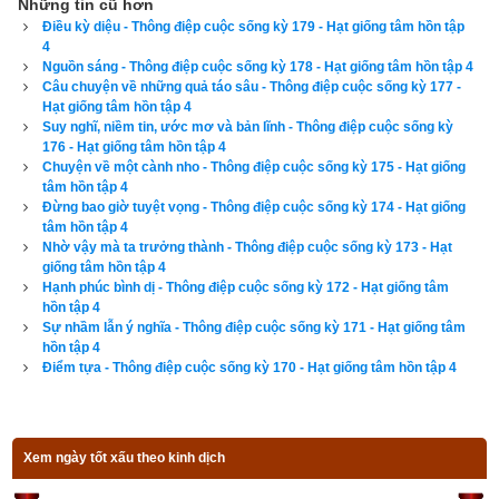
Những tin cũ hơn
trực)
,
Bành Tổ kỵ nhật
,
xem ngày xuất hành theo Khổng Minh
,
Điều kỳ diệu - Thông điệp cuộc sống kỳ 179 - Hạt giống tâm hồn tập
chọn hướng tốt xuất hành
,
xem giờ tốt theo Lý Thuần Phong
, 
4
Nguồn sáng - Thông điệp cuộc sống kỳ 178 - Hạt giống tâm hồn tập 4
Quỷ Cốc Tử, xem ngày tốt xấu theo dân gian…nên vinh dự 
Câu chuyện về những quả táo sâu - Thông điệp cuộc sống kỳ 177 -
được độc giả bình chọn là phần mềm lịch vạn niên số 1 hiện 
Hạt giống tâm hồn tập 4
Suy nghĩ, niềm tin, ước mơ và bản lĩnh - Thông điệp cuộc sống kỳ
nay. Phiên bản
lịch vạn niên 2023
 hoàn toàn mới của chúng tôi 
176 - Hạt giống tâm hồn tập 4
không những giao diện đẹp, dễ sử dụng mà còn luận giải 
Chuyện về một cành nho - Thông điệp cuộc sống kỳ 175 - Hạt giống
tâm hồn tập 4
chính xác và chi tiết từng mục giúp độc giả dễ dàng lựa chọn 
Đừng bao giờ tuyệt vọng - Thông điệp cuộc sống kỳ 174 - Hạt giống
được ngày tốt, giờ đẹp để khởi sự công việc. Hãy thử một lần 
tâm hồn tập 4
Nhờ vậy mà ta trưởng thành - Thông điệp cuộc sống kỳ 173 - Hạt
để cảm nhận sự khác biệt so với các phần mềm lịch vạn sự 
giống tâm hồn tập 4
khác.
Hạnh phúc bình dị - Thông điệp cuộc sống kỳ 172 - Hạt giống tâm
hồn tập 4
Sự nhầm lẫn ý nghĩa - Thông điệp cuộc sống kỳ 171 - Hạt giống tâm
hồn tập 4
Điểm tựa - Thông điệp cuộc sống kỳ 170 - Hạt giống tâm hồn tập 4
Lịch vạn niên - Chọn giờ tốt ngày đẹp
Xem ngày tốt xấu theo kinh dịch
Ngày cần xem