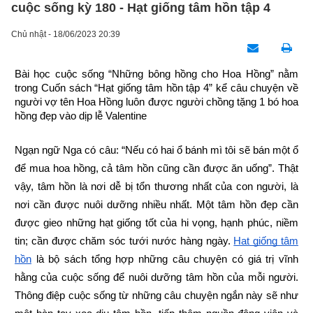
cuộc sống kỳ 180 - Hạt giống tâm hồn tập 4
Chủ nhật - 18/06/2023 20:39
Bài học cuộc sống “Những bông hồng cho Hoa Hồng” nằm 
trong Cuốn sách “Hạt giống tâm hồn tập 4” kể câu chuyện về 
người vợ tên Hoa Hồng luôn được người chồng tặng 1 bó hoa 
hồng đẹp vào dịp lễ Valentine
Ngạn ngữ Nga có câu: “Nếu có hai ổ bánh mì tôi sẽ bán một ổ 
để mua hoa hồng, cả tâm hồn cũng cần được ăn uống”. Thật 
vậy, tâm hồn là nơi dễ bị tổn thương nhất của con người, là 
nơi cần được nuôi dưỡng nhiều nhất. Một tâm hồn đẹp cần 
được gieo những hạt giống tốt của hi vọng, hạnh phúc, niềm 
tin; cần được chăm sóc tưới nước hàng ngày.
Hạt giống tâm 
hồn
 là bộ sách tổng hợp những câu chuyện có giá trị vĩnh 
hằng của cuộc sống để nuôi dưỡng tâm hồn của mỗi người. 
Thông điệp cuộc sống từ những câu chuyện ngắn này sẽ như 