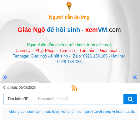
Người dẫn đường
Giác Ngộ 
để hồi sinh
-
 xem
VM
.com
Ngọn đuốc dẫn dường trên hành trình giác ngộ
Chân Lý – Phật Pháp – Tâm linh – Tâm hồn – Giải thoát …
Fanpage: Giác ngộ để hồi sinh -  Zalo: 0926.138.186 - Hotline: 
0926.138.186
Chủ nhật, 09/08/2026
Nếu như không chịu học tập thì cho dù đi vạn dặm đường cũng chỉ là anh đưa
thư.