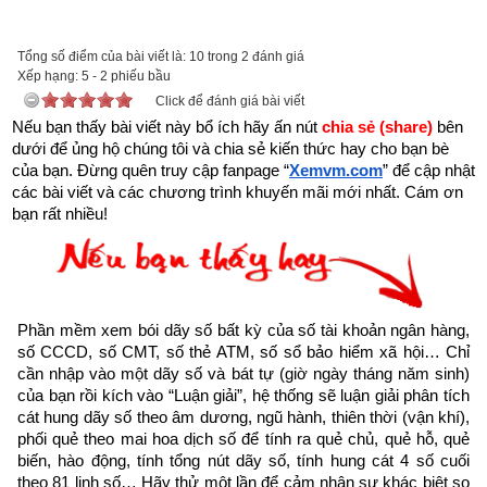
Tổng số điểm của bài viết là: 10 trong 2 đánh giá
Với mong muốn góp một phần nhỏ bé lan truyền những thông 
Xếp hạng:
5
-
2
phiếu bầu
Click để đánh giá bài viết
điệp tích cực truyền cảm hứng về cuộc sống, tình yêu nhằm 
Nếu bạn thấy bài viết này bổ ích hãy ấn nút 
chia sẻ (share) 
bên 
giúp những người đang tuyệt vọng bế tắc trong cuộc sống trở 
dưới để ủng hộ chúng tôi và chia sẻ kiến thức hay cho bạn bè 
lên mạnh mẽ hơn, giúp họ vực dậy tinh thần, vượt qua nghịch 
của bạn. Đừng quên truy cập fanpage
“
Xemvm.com
” để cập nhật 
cảnh để viết tiếp hành trình ước mơ, đạt được thành công 
các bài viết và các chương trình khuyến mãi mới nhất. Cám ơn 
bạn rất nhiều!
trong cuộc sống,
Xemvm.com
 xin hân hạnh giới thiệu tới độc 
giả trọn bộ 11 
cuốn sách Hạt giống tâm hồn
. 
Kích vào link sau:
https://xemvm.com/thu-vien-ebooks/sach-ky-nang-song/link-
tai-sach-hat-giong-tam-hon-pdf-10.html
Phần mềm xem bói dãy số bất kỳ của số tài khoản ngân hàng, 
số CCCD, số CMT, số thẻ ATM, số sổ bảo hiểm xã hội… Chỉ 
để tải về Ebook Sách Hạt giống tâm hồn hoặc liên hệ Zalo: 
cần nhập vào một dãy số và bát tự (giờ ngày tháng năm sinh) 
0926.138.186 để nhận trực tiếp file pdf.
của bạn rồi kích vào “Luận giải”, hệ thống sẽ luận giải phân tích 
cát hung dãy số theo âm dương, ngũ hành, thiên thời (vận khí), 
Sau đây là Câu chuyện về Những bông hồng cho Hoa Hồng 
phối quẻ theo mai hoa dịch số để tính ra quẻ chủ, quẻ hỗ, quẻ 
biến, hào động, tính tổng nút dãy số, tính hung cát 4 số cuối 
được trích từ Cuốn “Hạt giống tâm hồn tập 4” của nhà xuất 
theo 81 linh số… Hãy thử một lần để cảm nhận sự khác biệt so 