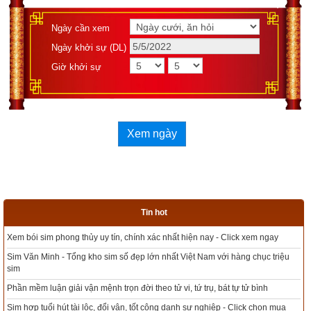
Ngày khởi sự (DL)
Giờ khởi sự
Ngày cần xem
Ngày khởi sự (DL)
Giờ khởi sự
Xem ngày
Xem ngày
Tác giả bài viết:
Thầy Uri – Tổng biên tập chuyên mục giác ngộ
Nguồn tin:
Trích từ cuốn Sách Hạt giống tâm hồn tập 4
Tin hot
m ngay
Tổng kho sim phong thủy - Sim hợp tuổi - Sim hợp mệnh giá rẻ nhất th
hục triệu
Xem bói sim phong thủy theo khoa học tử vi, tứ trụ chính xác nhất
bình
Mua sim Thần tài, Thần tài theo bạn! Giao sim miễn phí
 chọn mua