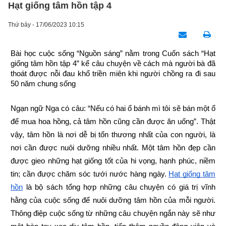
Hạt giống tâm hồn tập 4
Thứ bảy - 17/06/2023 10:15
Bài học cuộc sống “Nguồn sáng” nằm trong Cuốn sách “Hạt 
giống tâm hồn tập 4” kể câu chuyện về cách mà người bà đã 
thoát được nỗi đau khổ triền miên khi người chồng ra đi sau 
50 năm chung sống
Ngạn ngữ Nga có câu: “Nếu có hai ổ bánh mì tôi sẽ bán một ổ 
để mua hoa hồng, cả tâm hồn cũng cần được ăn uống”. Thật 
vậy, tâm hồn là nơi dễ bị tổn thương nhất của con người, là 
nơi cần được nuôi dưỡng nhiều nhất. Một tâm hồn đẹp cần 
được gieo những hạt giống tốt của hi vọng, hạnh phúc, niềm 
tin; cần được chăm sóc tưới nước hàng ngày.
Hạt giống tâm 
hồn
 là bộ sách tổng hợp những câu chuyện có giá trị vĩnh 
hằng của cuộc sống để nuôi dưỡng tâm hồn của mỗi người. 
Thông điệp cuộc sống từ những câu chuyện ngắn này sẽ như 