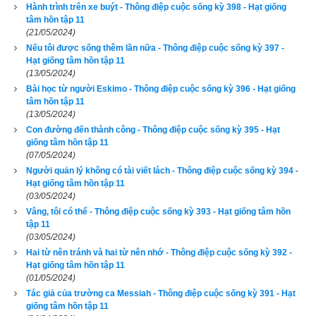
nhưng ông sẽ giúp bà".
Hành trình trên xe buýt - Thông điệp cuộc sống kỳ 398 - Hạt giống
tâm hồn tập 11
(21/05/2024)
Kể từ ngày hôm đó, mỗi cuộc viếng thăm bà là một cuộc 
Nếu tôi được sống thêm lần nữa - Thông điệp cuộc sống kỳ 397 -
phiêu lưu mới vì bà đã chia sẻ với tôi mọi câu chuyện về mục 
Hạt giống tâm hồn tập 11
tiêu mới của bà.
(13/05/2024)
Bài học từ người Eskimo - Thông điệp cuộc sống kỳ 396 - Hạt giống
tâm hồn tập 11
Bà muốn tôi đưa đến thăm một người bạn cũ, nhờ tôi mua 
(13/05/2024)
một đĩa nhạc mà ông bà từng nghe, hay hỏi thăm công việc 
Con đường đến thành công - Thông điệp cuộc sống kỳ 395 - Hạt
của tôi... Bà thật sự làm tôi ngạc nhiên. Một lần nọ khi tôi đến 
giống tâm hồn tập 11
(07/05/2024)
thăm, bà vỗ vào tay ghế xe lăn một cách phấn chấn và nói: 
Người quản lý không có tài viết lách - Thông điệp cuộc sống kỳ 394 -
"Cháu sẽ không bao giờ đoán được 
bà đã làm gì vào sáng 
Hạt giống tâm hồn tập 11
nay!". Rồi bà hồ hỏi tiếp tục: "À, sáng nay cậu của cháu đã rất 
(03/05/2024)
Vâng, tôi có thể - Thông điệp cuộc sống kỳ 393 - Hạt giống tâm hồn
bối rối và tức giận với bà về một việc bà đã làm. Bà thậm chí 
tập 11
không ngần ngại, bà đón nhận sự tức giận của cậu ấy với 
(03/05/2024)
niềm thương yêu và gửi trả lại với niềm vui". Mắt bà lấp lánh. 
Hai từ nên tránh và hai từ nên nhớ - Thông điệp cuộc sống kỳ 392 -
Hạt giống tâm hồn tập 11
"Thật là một điều thú vị và cơn tức giận của cậu cháu đã tan 
(01/05/2024)
biến".
Tác giả của trường ca Messiah - Thông điệp cuộc sống kỳ 391 - Hạt
giống tâm hồn tập 11