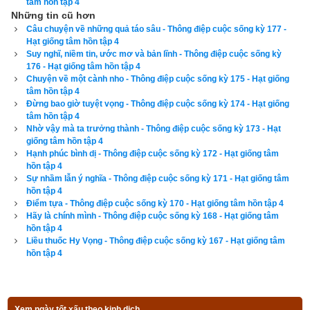
mà còn có nhiều tính năng nâng cao khác như
xem ngày 
tâm hồn tập 4
Những tin cũ hơn
xung khắc với tuổi
,
xem ngày theo Kinh Kim Phù
,
Xem ngày 
Câu chuyện về những quả táo sâu - Thông điệp cuộc sống kỳ 177 -
theo Lục Diệu
,
xem ngày theo Đổng Công tuyển nhật (12 
Hạt giống tâm hồn tập 4
trực)
,
Bành Tổ kỵ nhật
,
xem ngày xuất hành theo Khổng Minh
,
Suy nghĩ, niềm tin, ước mơ và bản lĩnh - Thông điệp cuộc sống kỳ
176 - Hạt giống tâm hồn tập 4
chọn hướng tốt xuất hành
,
xem giờ tốt theo Lý Thuần Phong
, 
Chuyện về một cành nho - Thông điệp cuộc sống kỳ 175 - Hạt giống
Quỷ Cốc Tử, xem ngày tốt xấu theo dân gian…nên vinh dự 
tâm hồn tập 4
Đừng bao giờ tuyệt vọng - Thông điệp cuộc sống kỳ 174 - Hạt giống
được độc giả bình chọn là phần mềm lịch vạn niên số 1 hiện 
tâm hồn tập 4
nay. Phiên bản
lịch vạn niên 2023
 hoàn toàn mới của chúng tôi 
Nhờ vậy mà ta trưởng thành - Thông điệp cuộc sống kỳ 173 - Hạt
giống tâm hồn tập 4
không những giao diện đẹp, dễ sử dụng mà còn luận giải 
Hạnh phúc bình dị - Thông điệp cuộc sống kỳ 172 - Hạt giống tâm
chính xác và chi tiết từng mục giúp độc giả dễ dàng lựa chọn 
hồn tập 4
Sự nhầm lẫn ý nghĩa - Thông điệp cuộc sống kỳ 171 - Hạt giống tâm
được ngày tốt, giờ đẹp để khởi sự công việc. Hãy thử một lần 
hồn tập 4
để cảm nhận sự khác biệt so với các phần mềm lịch vạn sự 
Điểm tựa - Thông điệp cuộc sống kỳ 170 - Hạt giống tâm hồn tập 4
khác.
Hãy là chính mình - Thông điệp cuộc sống kỳ 168 - Hạt giống tâm
hồn tập 4
Liều thuốc Hy Vọng - Thông điệp cuộc sống kỳ 167 - Hạt giống tâm
hồn tập 4
Lịch vạn niên - Chọn giờ tốt ngày đẹp
Xem ngày tốt xấu theo kinh dịch