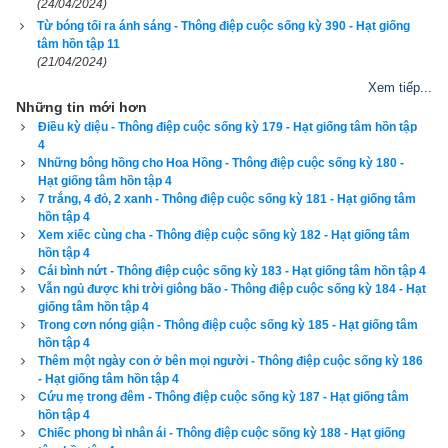
Mặc dù tuổi tác và thời gian không ngừng cuộc hành trình tàn 
(24/04/2024)
nhẫn nhưng cuộc sống của bà thật tươi trẻ. Bà vẫn tiếp tục áp 
Từ bóng tối ra ánh sáng - Thông điệp cuộc sống kỳ 390 - Hạt giống
tâm hồn tập 11
dụng những bài học về tình yêu cuộc sống. Bà đã có một mục 
(21/04/2024)
tiêu ý nghĩa để sống và một lý do để tiếp tục tồn tại trong suốt 
Xem tiếp...
7 năm tiếp theo.
Những tin mới hơn
Điều kỳ diệu - Thông điệp cuộc sống kỳ 179 - Hạt giống tâm hồn tập
4
Vào những ngày cuối cuộc đời, bà tôi phải nằm bệnh viện. 
Những bông hồng cho Hoa Hồng - Thông điệp cuộc sống kỳ 180 -
Một ngày kia, khi tôi bước đến phòng bà, cô y tá nhìn vào mắt 
Hạt giống tâm hồn tập 4
tôi và nói: "Bà của em là một người rất đặc biệt, em biết 
7 trắng, 4 đỏ, 2 xanh - Thông điệp cuộc sống kỳ 181 - Hạt giống tâm
hồn tập 4
không... bà là nguồn sáng tỏa sáng cho mọi người chúng tôi vì 
Xem xiếc cùng cha - Thông điệp cuộc sống kỳ 182 - Hạt giống tâm
sự lạc quan yêu đời hiếm có của 
bà".
hồn tập 4
Cái bình nứt - Thông điệp cuộc sống kỳ 183 - Hạt giống tâm hồn tập 4
Vẫn ngủ được khi trời giông bão - Thông điệp cuộc sống kỳ 184 - Hạt
Để đọc online trọn bộ Sách Hạt giống tâm hồn kích vào
đây
. 
giống tâm hồn tập 4
Hãy ủng hộ website bằng cách truy cập lịch vạn niên trên 
Trong cơn nóng giận - Thông điệp cuộc sống kỳ 185 - Hạt giống tâm
hồn tập 4
xemvm.com. Lịch vạn niên của chúng tôi không chỉ có các 
Thêm một ngày con ở bên mọi người - Thông điệp cuộc sống kỳ 186
tính năng cơ bản như đổi lịch dương sang lịch âm,
lịch can 
- Hạt giống tâm hồn tập 4
chi
,
lịch tiết khí
,
xem ngày giờ Hoàng Đạo – Hắc Đạo
, xem 
Cứu mẹ trong đêm - Thông điệp cuộc sống kỳ 187 - Hạt giống tâm
hồn tập 4
ngày theo Ngọc hạp thông thư,
xem ngày theo nhị thập bát tú
Chiếc phong bì nhân ái - Thông điệp cuộc sống kỳ 188 - Hạt giống