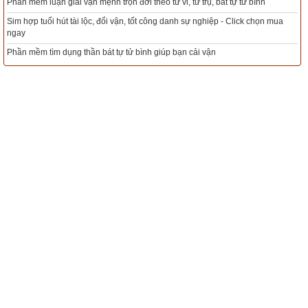
nh
Mua sim Thần tài, Thần tài theo bạn! Giao sim miễn phí
ọn mua
Xem ngày đẹp - chọn ngày tốt khởi sự theo kinh dịch chính xác nhất
Tổng Kho Sim Năm sinh 0x - 9x - 8x -7x -6x giá rẻ nhất thị trường - Click
ngay