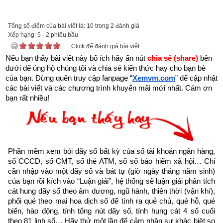
Tổng số điểm của bài viết là: 10 trong 2 đánh giá
Xếp hạng:
Với mong muốn góp một phần nhỏ bé lan truyền những thông 
5
-
2
phiếu bầu
Click để đánh giá bài viết
điệp tích cực truyền cảm hứng về cuộc sống, tình yêu nhằm 
Nếu bạn thấy bài viết này bổ ích hãy ấn nút 
chia sẻ (share) 
bên 
giúp những người đang tuyệt vọng bế tắc trong cuộc sống trở 
dưới để ủng hộ chúng tôi và chia sẻ kiến thức hay cho bạn bè 
lên mạnh mẽ hơn, giúp họ vực dậy tinh thần, vượt qua nghịch 
của bạn. Đừng quên truy cập fanpage
“
Xemvm.com
” để cập nhật 
cảnh để viết tiếp hành trình ước mơ, đạt được thành công 
các bài viết và các chương trình khuyến mãi mới nhất. Cám ơn 
bạn rất nhiều!
trong cuộc sống,
Xemvm.com
 xin hân hạnh giới thiệu tới độc 
giả trọn bộ 11 
cuốn sách Hạt giống tâm hồn
. 
Kích vào link sau:
https://xemvm.com/thu-vien-ebooks/sach-ky-nang-song/link-
tai-sach-hat-giong-tam-hon-pdf-10.html
Phần mềm xem bói dãy số bất kỳ của số tài khoản ngân hàng, 
số CCCD, số CMT, số thẻ ATM, số sổ bảo hiểm xã hội… Chỉ 
để tải về Ebook Sách Hạt giống tâm hồn hoặc liên hệ Zalo: 
cần nhập vào một dãy số và bát tự (giờ ngày tháng năm sinh) 
0926.138.186 để nhận trực tiếp file pdf.
của bạn rồi kích vào “Luận giải”, hệ thống sẽ luận giải phân tích 
cát hung dãy số theo âm dương, ngũ hành, thiên thời (vận khí), 
phối quẻ theo mai hoa dịch số để tính ra quẻ chủ, quẻ hỗ, quẻ 
Sau đây là Câu chuyện về Nguồn sáng được trích từ Cuốn 
biến, hào động, tính tổng nút dãy số, tính hung cát 4 số cuối 
“Hạt giống tâm hồn tập 4” của nhà xuất bản tổng hợp TP. Hồ 
theo 81 linh số… Hãy thử một lần để cảm nhận sự khác biệt so 