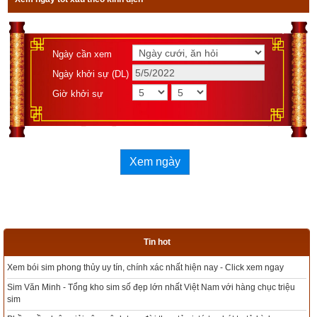
Ngày cần xem
Ngày khởi sự (DL)
Ngày cần xem
Giờ khởi sự
Ngày khởi sự (DL)
Giờ khởi sự
Xem ngày
Xem ngày
Tác giả bài viết:
Thầy Uri – Tổng biên tập chuyên mục giác ngộ
Nguồn tin:
Trích từ cuốn Sách Hạt giống tâm hồn tập 4
Tin hot
ngay
Tổng kho sim phong thủy - Sim hợp tuổi - Sim hợp mệnh giá rẻ nhất thị 
c triệu
Xem bói sim phong thủy theo khoa học tử vi, tứ trụ chính xác nhất