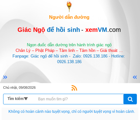
Người dẫn đường
Giác Ngộ 
để hồi sinh
-
 xem
VM
.com
Ngọn đuốc dẫn dường trên hành trình giác ngộ
Chân Lý – Phật Pháp – Tâm linh – Tâm hồn – Giải thoát …
Fanpage: Giác ngộ để hồi sinh -  Zalo: 0926.138.186 - Hotline: 
0926.138.186
Chủ nhật, 09/08/2026
Nếu như không chịu học tập thì cho dù đi vạn dặm đường cũng chỉ là anh đưa
thư.