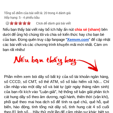
“Người làm việc thiện thì được thấy, kẻ làm việc ác không 
được xem.
Tổng số điểm của bài viết là: 20 trong 4 đánh giá
Xếp hạng:
5
-
4
phiếu bầu
Trên đời có người hành Đại Thiện, gặp kiếp nạn này cũng bình 
Click để đánh giá bài viết
Nếu bạn thấy bài viết này bổ ích hãy ấn nút 
an”
chia sẻ (share) 
bên 
dưới để ủng hộ chúng tôi và chia sẻ kiến thức hay cho bạn bè 
của bạn. Đừng quên truy cập fanpage
“
Xemvm.com
” để cập nhật 
các bài viết và các chương trình khuyến mãi mới nhất. Cám ơn 
bạn rất nhiều!
Phần mềm xem bói dãy số bất kỳ của số tài khoản ngân hàng, 
số CCCD, số CMT, số thẻ ATM, số sổ bảo hiểm xã hội… Chỉ 
cần nhập vào một dãy số và bát tự (giờ ngày tháng năm sinh) 
của bạn rồi kích vào “Luận giải”, hệ thống sẽ luận giải phân tích 
cát hung dãy số theo âm dương, ngũ hành, thiên thời (vận khí), 
phối quẻ theo mai hoa dịch số để tính ra quẻ chủ, quẻ hỗ, quẻ 
biến, hào động, tính tổng nút dãy số, tính hung cát 4 số cuối 
theo 81 linh số… Hãy thử một lần để cảm nhận sự khác biệt so 