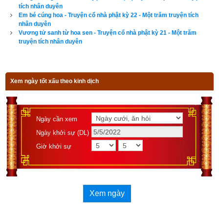
Bấy giờ, thái tử và các vị đại thần hết lời can ngăn, mà vua 
tích nhân duyên
Em bé cúng hoa - Truyện cổ nhà phật kỳ 22 - Một trăm truyện tích
vẫn cương quyết không đổi ý.
nhân duyên
Vương tử sanh từ hoa sen - Truyện cổ nhà phật kỳ 21 - Một trăm
Khi ấy, vua sắp sửa hương hoa lễ vật, lên lầu cao vọng lễ 
truyện tích nhân duyên
khắp bốn hướng, phát lời nguyện lớn rằng: “Tôi nay xả bỏ 
thân mạng này, nguyện được sanh vào dòng sông ở xứ Ba-
la-nại, làm loài cá đỏ lớn. Người nào ăn thịt tôi thì đều trừ hết 
Xem ngày tốt xấu theo kinh dịch
được các chứng bệnh khổ.” Phát nguyện xong rồi, liền tự gieo 
mình từ lầu cao xuống mà bỏ mạng. Quả nhiên, vua hóa sanh 
nơi dòng sông làm loài cá đỏ rất lớn.
Ngày cần xem
Ngày khởi sự (DL)
Bấy giờ, nhân dân nghe nói nơi sông ấy có loài cá đỏ lớn, liền 
rủ nhau mang lưới, mang câu đi tìm đánh bắt. Ăn thịt cá ấy rồi, 
Giờ khởi sự
các thứ bệnh khổ liền được trừ hết. Còn loài cá ấy, cứ chết đi 
rồi thì lại cũng hóa sanh trở lại nơi sông ấy để cho người ta 
đánh bắt. Cứ như vậy trong 12 năm, bố thí thân mạng cho 
Xem ngày
chúng sanh mà không hề có chút mảy may hối hận. Qua 12 
năm rồi, khi chết đi mới sinh lên cảnh trời Đao-lỵ.”