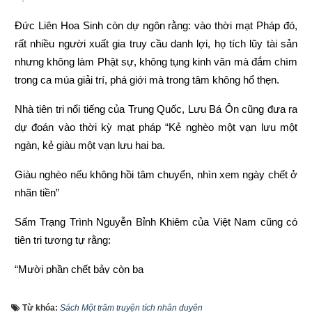
Đức Liên Hoa Sinh còn dự ngôn rằng: vào thời mạt Pháp đó, 
rất nhiều người xuất gia truy cầu danh lợi, họ tích lũy tài sản 
nhưng không làm Phật sự, không tụng kinh văn mà đắm chìm 
trong ca múa giải trí, phá giới mà trong tâm không hổ thẹn.
Nhà tiên tri nổi tiếng của Trung Quốc, Lưu Bá Ôn cũng đưa ra 
dự đoán vào thời kỳ mạt pháp “Kẻ nghèo một vạn lưu một 
ngàn, kẻ giàu một vạn lưu hai ba.
Giàu nghèo nếu không hồi tâm chuyển, nhìn xem ngày chết ở 
nhãn tiền”
Sấm Trạng Trình Nguyễn Bỉnh Khiêm của Việt Nam cũng có 
tiên tri tương tự rằng:
“Mười phần chết bảy còn ba
Chết hai còn một mới ra thái bình”
Từ khóa:
Sách Một trăm truyện tích nhân duyên