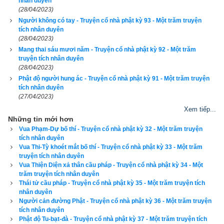
lâu nay đều ra công tìm kiếm, mà đến nay vẫn chưa có được. 
nhân duyên
(28/04/2023)
Chính vì vậy mà bệnh mỗi ngày một nhiều thêm, đã lắm 
Người không có tay - Truyện cổ nhà phật kỳ 93 - Một trăm truyện
người phải mất mạng rồi.”
tích nhân duyên
(28/04/2023)
Khi ấy vua Liên Hoa tự nghĩ rằng: “Loài cá đỏ này, câu lưới 
Mang thai sáu mươi năm - Truyện cổ nhà phật kỳ 92 - Một trăm
truyện tích nhân duyên
đều chẳng bắt được. Nay ta nên phát nguyện sanh ra làm 
(28/04/2023)
thân cá ấy mà cứu độ bệnh khổ cho nhân dân.”
Phật độ người hung ác - Truyện cổ nhà phật kỳ 91 - Một trăm truyện
tích nhân duyên
Nghĩ như vậy rồi, liền triệu hết các vị đại thần và thái tử đến, 
(27/04/2023)
nói rằng: “Nay ta đem việc nước mà giao phó lại cho tất cả 
Xem tiếp...
Những tin mới hơn
các ngươi, cùng nhau lo liệu. Phải khéo biết chăm lo cho dân, 
Vua Phạm-Dự bố thí - Truyện cổ nhà phật kỳ 32 - Một trăm truyện
đừng làm việc chi sai trái.”
tích nhân duyên
Vua Thi-Tỳ khoét mắt bố thí - Truyện cổ nhà phật kỳ 33 - Một trăm
Nghe vua nói lời ấy, thái tử và các vị đại thần thảy đều kinh 
truyện tích nhân duyên
Vua Thiện Diện xả thân cầu pháp - Truyện cổ nhà phật kỳ 34 - Một
hãi, buồn thảm sầu khóc nói chẳng nên lời. Hồi lâu, mới có 
trăm truyện tích nhân duyên
một vị đại thần tâu lên rằng: “Đại thần chúng tôi cùng với thái 
Thái tử cầu pháp - Truyện cổ nhà phật kỳ 35 - Một trăm truyện tích
nhân duyên
tử chẳng biết đã làm gì nên tội mà nay đại vương nói ra lời 
Người cản đường Phật - Truyện cổ nhà phật kỳ 36 - Một trăm truyện
oán hận dường ấy?”
tích nhân duyên
Phật độ Tu-bạt-đà - Truyện cổ nhà phật kỳ 37 - Một trăm truyện tích