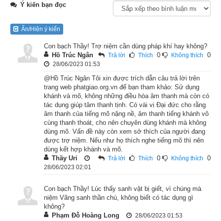
Ý kiến bạn đọc
(Nguyên tác: Avadna-Cataka nằm trong Đại Tạng Kinh) của 
nhà xuất bản Liên Phật Hội
Ẩn/Hiện ý kiến
Lúc ấy, Phật ở gần thành Xá-vệ, trong vườn Kỳ thọ Cấp Cô 
Con bạch Thầy! Trợ niệm cần dùng pháp khí hay không?
Hồ Trúc Ngân
0
0
Trả lời
Thích
Không thích
Độc. Bấy giờ vào mùa thu, có nhiều loại quả chín, Phật cùng 
28/06/2023 01:53
với chư tỳ-kheo đi giáo hóa trong các xóm làng, chỉ ăn toàn 
@Hồ Trúc Ngân Tôi xin được trích dẫn câu trả lời trên
các thứ quả. Chư vị tỳ-kheo thảy đều tiêu hóa khó khăn, sinh 
trang web phatgiao.org.vn để bạn tham khảo: Sử dụng
ra lắm chứng bệnh khổ, chẳng thể ngồi thiền, niệm kinh hay tu 
khánh và mõ, không những điều hòa âm thanh mà còn có
tác dụng giúp tâm thanh tịnh. Có vài vị Đại đức cho rằng
học gì được cả.
âm thanh của tiếng mõ nặng nề, âm thanh tiếng khánh vô
cùng thanh thoát, cho nên chuyên dùng khánh mà không
Bấy giờ, ngài A-nan mới lễ Phật mà hỏi rằng: “Bạch Thế Tôn! 
dùng mõ. Vấn đề này còn xem sở thích của người đang
được trợ niệm. Nếu như họ thích nghe tiếng mõ thì nên
Do nhân duyên phước báo gì mà Phật ăn uống hết thảy các 
dùng kết hợp khánh và mõ.
món đều tiêu hóa tốt, chẳng sanh bệnh khổ trong thân bao giờ, 
Thầy Uri
0
0
Trả lời
Thích
Không thích
nên dung mạo lúc nào cũng tươi nhuận, đẹp đẽ?”
28/06/2023 02:01
Phật liền bảo A-nan rằng: “A-nan! Ta nhớ lại những kiếp quá 
Con bạch Thầy! Lúc thấy sanh vật bị giết, vì chúng mà
niệm Vãng sanh thần chú, không biết có tác dụng gì
khứ, tu hạnh từ bi, thường dùng các loại thuốc men, thang 
không?
dược mà bố thí cho chúng sanh. Nhờ nhân duyên ấy mà 
Phạm Đỗ Hoàng Long
28/06/2023 01:53