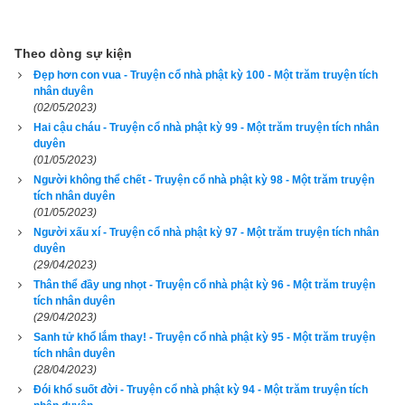
trị. Khi ấy, đức vua Liên Hoa thấy dân bệnh khổ thì sinh lòng 
đại bi, thương xót, mới triệu tập các vị thầy thuốc lại để chế 
thuốc mà phân phát cho dân. Nhưng bệnh mỗi ngày một 
Theo dòng sự kiện
nhiều, việc trị liệu chẳng thể dứt được.
Đẹp hơn con vua - Truyện cổ nhà phật kỳ 100 - Một trăm truyện tích
nhân duyên
(02/05/2023)
Vua Liên Hoa khi ấy mới gọi các vị thầy thuốc lại, khiển trách 
Hai cậu cháu - Truyện cổ nhà phật kỳ 99 - Một trăm truyện tích nhân
rằng: “Nay các ngươi lo lắng những việc chi khác mà không 
duyên
trị bệnh cho nhân dân, để mọi người phải đến chỗ ta mà cầu 
(01/05/2023)
khẩn?” Các vị thầy thuốc mới tâu lên rằng: “Tâu đại vương! 
Người không thể chết - Truyện cổ nhà phật kỳ 98 - Một trăm truyện
tích nhân duyên
Thuốc men hiện nay không có, nên chẳng thể trị bệnh cho 
(01/05/2023)
dân. Ngay như trong bọn chúng tôi đây, còn phải chịu bệnh 
Người xấu xí - Truyện cổ nhà phật kỳ 97 - Một trăm truyện tích nhân
duyên
khổ, không có thuốc mà tự trị, huống gì trị bệnh cho người 
(29/04/2023)
khác?”
Thân thể đầy ung nhọt - Truyện cổ nhà phật kỳ 96 - Một trăm truyện
tích nhân duyên
Vua nghe như vậy lấy làm thất vọng, lòng thương dân vô hạn, 
(29/04/2023)
mới hỏi các vị thầy thuốc rằng: “Nay các ngươi bảo thiếu 
Sanh tử khổ lắm thay! - Truyện cổ nhà phật kỳ 95 - Một trăm truyện
tích nhân duyên
thuốc, vậy là thiếu món chi?” Các thầy thuốc tâu rằng: “Cần 
(28/04/2023)
có máu thịt của loài cá đỏ để làm thuốc. Mỗi người chúng tôi 
Đói khổ suốt đời - Truyện cổ nhà phật kỳ 94 - Một trăm truyện tích