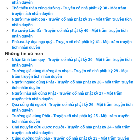
Vua Liên Hoa đáp rằng: “Ta chẳng thấy tất cả các ngươi có lỗi 
nhân duyên
Thỏ thiêu thân cúng dường - Truyện cổ nhà phật kỳ 38 - Một trăm
chi cả. Chỉ có điều là ngày nay trong nước nhân dân bệnh 
truyện tích nhân duyên
khổ, nhiều người đã phải mạng vong, cần có máu thịt của loài 
Người mẹ giết con - Truyện cổ nhà phật kỳ 39 - Một trăm truyện tích
nhân duyên
cá đỏ để trị liệu. Ý ta muốn bỏ thân mạng này để nguyện hóa 
Kẻ cướp Lâu-đà - Truyện cổ nhà phật kỳ 40 - Một trăm truyện tích
sanh làm loài cá đỏ mà trị bệnh khổ cho nhân dân trong nước. 
nhân duyên
Phú-na-kỳ đọa ngạ quỷ - Truyện cổ nhà phật kỳ 41 - Một trăm truyện
Vì thế nên mới cho gọi thái tử với tất cả các ngươi đến đây 
tích nhân duyên
mà giao phó việc nước.”
Những tin cũ hơn
Nhận lãnh tam quy - Truyện cổ nhà phật kỳ 30 - Một trăm truyện tích
Bấy giờ, nghe lời ấy rồi, thái tử với các quan đại thần đều cầm 
nhân duyên
Trưởng giả cúng dường âm nhạc - Truyện cổ nhà phật kỳ 29 - Một
lòng không được, ngửa mặt lên trời mà kêu khóc bi thảm, ôm 
trăm truyện tích nhân duyên
chân vua khóc lóc nói rằng: “Hết thảy chúng tôi đây đều 
Người nghèo cúng Phật - Truyện cổ nhà phật kỳ 28 - Một trăm truyện
tích nhân duyên
nương cậy vào lòng từ của đại vương che chở. Nhân dân an 
Người hầu gái cúng Phật - Truyện cổ nhà phật kỳ 27 - Một trăm
lạc, thịnh vượng lâu nay cũng nhờ ân đức đại vương. Cớ sao 
truyện tích nhân duyên
chỉ trong phút chốc, lại muốn bỏ mặc chúng tôi mà ra đi cho 
Qua sông độ người - Truyện cổ nhà phật kỳ 26 - Một trăm truyện tích
nhân duyên
đành?”
Trưởng giả cúng Phật - Truyện cổ nhà phật kỳ 25 - Một trăm truyện
tích nhân duyên
Vua đáp rằng: “Việc ta làm ngày nay, cũng là vì tất cả nhân 
Chú nguyện cứu được người - Truyện cổ nhà phật kỳ 24 - Một trăm
truyện tích nhân duyên
dân đó thôi. Sao các ngươi cố chấp không chịu hiểu cho?” 
Cúng dường trân bảo - Truyện cổ nhà phật kỳ 23 - Một trăm truyện