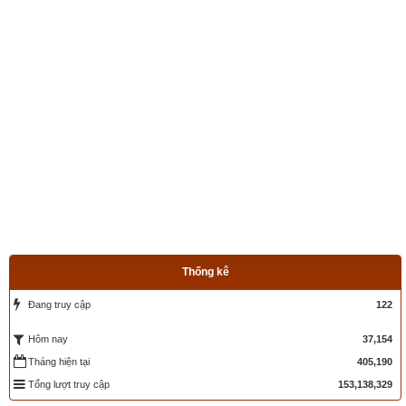
trực)
,
Bành Tổ kỵ nhật
,
xem ngày xuất hành theo Khổng Minh
,
chọn hướng tốt xuất hành
,
xem giờ tốt theo Lý Thuần Phong
, 
Quỷ Cốc Tử, xem ngày tốt xấu theo dân gian…nên vinh dự 
được độc giả bình chọn là phần mềm lịch vạn niên số 1 hiện 
nay. Phiên bản
lịch vạn niên 202
3 hoàn toàn mới của chúng tôi 
không những giao diện đẹp, dễ sử dụng mà còn luận giải 
chính xác và chi tiết từng mục giúp độc giả dễ dàng lựa chọn 
được ngày tốt, giờ đẹp để khởi sự công việc. Hãy thử một lần 
để cảm nhận sự khác biệt so với các phần mềm lịch vạn sự 
khác.
Thống kê
Lịch vạn niên - Chọn giờ tốt ngày đẹp
Đang truy cập
122
37,154
Hôm nay
Ngày cần xem
Tháng hiện tại
405,190