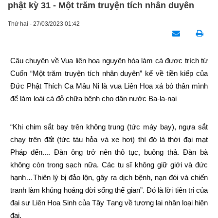
phật kỳ 31 - Một trăm truyện tích nhân duyên
Thứ hai - 27/03/2023 01:42
Câu chuyện về Vua liên hoa nguyện hóa làm cá được trích từ 
Cuốn “Một trăm truyện tích nhân duyên” kể về tiền kiếp của 
Đức Phật Thích Ca Mâu Ni là vua Liên Hoa xả bỏ thân mình 
để làm loài cá đỏ chữa bệnh cho dân nước Ba-la-nại
“Khi chim sắt bay trên không trung (tức máy bay), ngựa sắt 
chạy trên đất (tức tàu hỏa và xe hơi) thì đó là thời đại mạt 
Pháp đến.... Đàn ông trở nên thô tục, buông thả. Đàn bà 
không còn trong sạch nữa. Các tu sĩ không giữ giới và đức 
hạnh…Thiên lý bị đảo lộn, gây ra dịch bệnh, nạn đói và chiến 
tranh làm khủng hoảng đời sống thế gian”. Đó là lời tiên tri của 
đại sư Liên Hoa Sinh của Tây Tạng về tương lai nhân loại hiện 
đại.