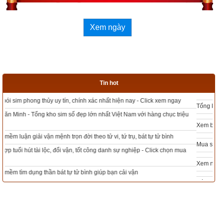
chọn hướng tốt xuất hành
,
xem giờ tốt theo Lý Thuần Phong
, 
Quỷ Cốc Tử, xem ngày tốt xấu theo dân gian…nên vinh dự 
Xem ngày
được độc giả bình chọn là phần mềm lịch vạn niên số 1 hiện 
nay. Phiên bản
lịch vạn niên 202
3 hoàn toàn mới của chúng tôi 
không những giao diện đẹp, dễ sử dụng mà còn luận giải 
chính xác và chi tiết từng mục giúp độc giả dễ dàng lựa chọn 
Tin hot
được ngày tốt, giờ đẹp để khởi sự công việc. Hãy thử một lần 
để cảm nhận sự khác biệt so với các phần mềm lịch vạn sự 
Tổng kho sim phong thủy - Sim hợp tuổi - Sim hợp mệnh giá rẻ nhất thị trường
khác.
Xem bói sim phong thủy theo khoa học tử vi, tứ trụ chính xác nhất
Mua sim Thần tài, Thần tài theo bạn! Giao sim miễn phí
Lịch vạn niên - Chọn giờ tốt ngày đẹp
Xem ngày đẹp - chọn ngày tốt khởi sự theo kinh dịch chính xác nhất
Tổng Kho Sim Năm sinh 0x - 9x - 8x -7x -6x giá rẻ nhất thị trường - Click xem
ngay
Ngày cần xem
Ngày khởi sự (DL)