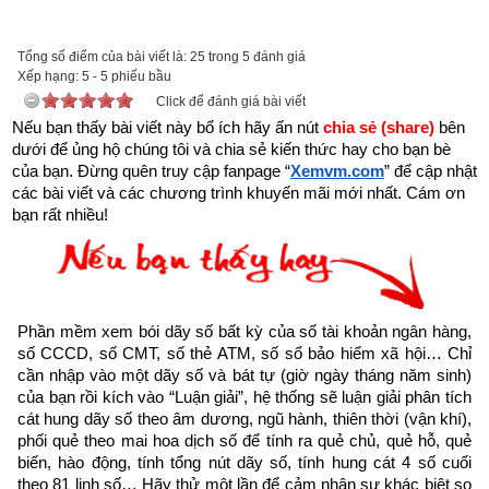
được xem.
Trên đời có người hành Đại Thiện, gặp kiếp nạn này cũng bình 
Tổng số điểm của bài viết là: 25 trong 5 đánh giá
Xếp hạng:
an”
5
-
5
phiếu bầu
Click để đánh giá bài viết
Nếu bạn thấy bài viết này bổ ích hãy ấn nút 
chia sẻ (share) 
bên 
dưới để ủng hộ chúng tôi và chia sẻ kiến thức hay cho bạn bè 
của bạn. Đừng quên truy cập fanpage
“
Xemvm.com
” để cập nhật 
các bài viết và các chương trình khuyến mãi mới nhất. Cám ơn 
bạn rất nhiều!
Phần mềm xem bói dãy số bất kỳ của số tài khoản ngân hàng, 
số CCCD, số CMT, số thẻ ATM, số sổ bảo hiểm xã hội… Chỉ 
cần nhập vào một dãy số và bát tự (giờ ngày tháng năm sinh) 
của bạn rồi kích vào “Luận giải”, hệ thống sẽ luận giải phân tích 
cát hung dãy số theo âm dương, ngũ hành, thiên thời (vận khí), 
Như vậy chúng ta đang sống trong thời gian cuối cùng của 
phối quẻ theo mai hoa dịch số để tính ra quẻ chủ, quẻ hỗ, quẻ 
biến, hào động, tính tổng nút dãy số, tính hung cát 4 số cuối 
thời kỳ mạt pháp khi mà đạo đức nhân loại suy đồi, bại hoại 
theo 81 linh số… Hãy thử một lần để cảm nhận sự khác biệt so 