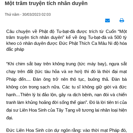
Một trăm truyện tích nhân duyên
Thứ năm - 30/03/2023 02:03
Câu chuyện về Phật độ Tu-bạt-đà được trích từ Cuốn “Một 
trăm truyện tích nhân duyên” kể về ông Tu-bạt-đà và 500 tỳ 
kheo có nhân duyên được Đức Phật Thích Ca Mâu Ni độ hóa 
đắc pháp
“Khi chim sắt bay trên không trung (tức máy bay), ngựa sắt 
chạy trên đất (tức tàu hỏa và xe hơi) thì đó là thời đại mạt 
Pháp đến.... Đàn ông trở nên thô tục, buông thả. Đàn bà 
không còn trong sạch nữa. Các tu sĩ không giữ giới và đức 
hạnh…Thiên lý bị đảo lộn, gây ra dịch bệnh, nạn đói và chiến 
tranh làm khủng hoảng đời sống thế gian”. Đó là lời tiên tri của 
đại sư Liên Hoa Sinh của Tây Tạng về tương lai nhân loại hiện 
đại.
Đức Liên Hoa Sinh còn dự ngôn rằng: vào thời mạt Pháp đó, 