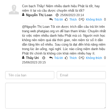
Phật nói: “Chẳng phải ngày nay họ mới được cứu độ. Trong 
Con bạch Thầy! Niệm nhiều danh hiệu Phật là tốt, hay
đời quá khứ, ta cũng đã từng cứu độ cho họ như vậy.”
niệm ít lại và cầu được chuyên nhất là tốt?
Nguyễn Thị Loan
25/06/2023 20:14
Các vị tỳ-kheo nghe nói đều lấy làm lạ, liền thưa hỏi xin Phật 
0
0
Trả lời
Thích
Không thích
thuyết cho nghe nhân duyên thời quá khứ. Phật bảo chư tỳ-
@Nguyễn Thị Loan Tôi xin được trích dẫn câu trả lời trên
kheo: “Các ngươi hãy chú tâm lắng nghe, ta sẽ vì các ngươi 
trang web phatgiao.org.vn để bạn tham khảo: Chuyên nhất
từ việc niệm nhiều danh hiệu Phật mà có. Người mới học
mà phân biệt giảng nói.
không nên niệm quá dài thời gian, nên niệm từ số ít dần
dần tăng lên số nhiều. Sau cùng là đạt đến khả năng niệm
“Về thuở quá khứ cách đây đã vô số kiếp, xứ Ba-la-nại có vị 
trong lúc ăn uống, ngủ nghỉ. Lúc nào cũng niệm danh hiệu
Phật thì chính là không còn khái niệm nhiều hay ít.
vua tên là Phạm-ma-đạt-đa, cùng dẫn theo nhiều người ra 
Thầy Uri
0
0
Trả lời
Thích
Không thích
khỏi thành dạo chơi, đến một vùng núi kia có con suối rất lớn, 
25/06/2023 20:15
gặp một bầy nai, liền mang cung tên cùng nhau đuổi bắn.
“Khi ấy, con nai chúa trong bầy liền dẫn cả bầy cùng chạy 
trốn, nhưng gặp suối nước lớn cản ngang không sao qua 
được, cả bầy đều cầm chắc phải bỏ mạng. Nai chúa thấy vậy 
liền bảo 500 con nai trong bầy rằng: ‘Nay ta lấy thân mình làm 
cầu nối, bắc ngang qua suối, các ngươi nương trên thân ta 
mà qua suối nhanh kẻo chết.’