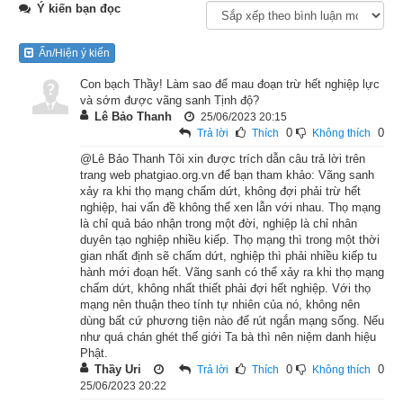
Ý kiến bạn đọc
Lúc ấy, Phật ở thành Câu-thi-na, giữa hai cây sa-la, sắp nhập 
Ẩn/Hiện ý kiến
Niết-bàn. Khi ấy, có ông Tu-bạt-đà nghe Phật sắp nhập Niết-
bàn liền cùng với một nhóm người khác, cả thảy 500 người 
Con bạch Thầy! Làm sao để mau đoạn trừ hết nghiệp lực
và sớm được vãng sanh Tịnh độ?
cùng tìm đến chỗ Phật, chí thành lễ bái cầu xin xuất gia nhập 
Lê Bảo Thanh
25/06/2023 20:15
đạo.
0
0
Trả lời
Thích
Không thích
@Lê Bảo Thanh Tôi xin được trích dẫn câu trả lời trên
Phật bảo những người ấy rằng: “Lành thay đó, tỳ-kheo!” Liền 
trang web phatgiao.org.vn để bạn tham khảo: Vãng sanh
đó, râu tóc đều rụng hết, áo cà-sa hiện nơi thân, hóa thành 
xảy ra khi thọ mạng chấm dứt, không đợi phải trừ hết
nghiệp, hai vấn đề không thể xen lẫn với nhau. Thọ mạng
500 vị sa-môn oai nghi, đức hạnh. Phật liền vì mọi người khai 
là chỉ quả báo nhận trong một đời, nghiệp là chỉ nhân
diễn thuyết pháp, khiến cho tâm ý khai mở, thảy đều có chỗ 
duyên tạo nghiệp nhiều kiếp. Thọ mạng thì trong một thời
gian nhất định sẽ chấm dứt, nghiệp thì phải nhiều kiếp tu
đắc pháp.
hành mới đoạn hết. Vãng sanh có thể xảy ra khi thọ mạng
chấm dứt, không nhất thiết phải đợi hết nghiệp. Với thọ
Khi ấy, chư vị tỳ-kheo thấy việc như vậy liền thưa hỏi Phật: 
mạng nên thuận theo tính tự nhiên của nó, không nên
dùng bất cứ phương tiện nào để rút ngắn mạng sống. Nếu
“Bạch Thế Tôn! Chẳng hay nhóm 500 người bọn ông Tu-bạt-
như quá chán ghét thế giới Ta bà thì nên niệm danh hiệu
đà đây, trước đã trồng căn lành chi mà lúc Phật sắp nhập 
Phật.
Niết-bàn còn thuyết pháp cứu độ cho họ không hề mỏi mệt.”
Thầy Uri
0
0
Trả lời
Thích
Không thích
25/06/2023 20:22