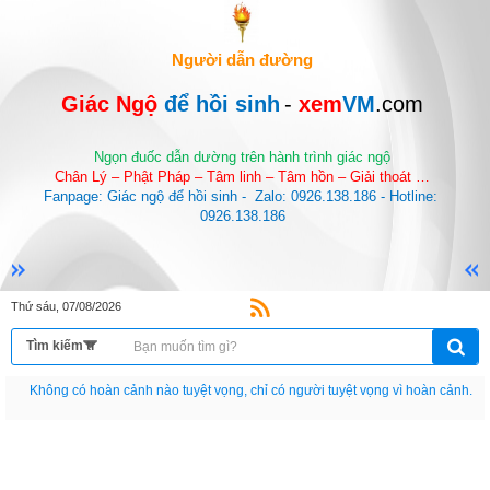
Người dẫn đường
Giác Ngộ 
để hồi sinh
-
 xem
VM
.com
Ngọn đuốc dẫn dường trên hành trình giác ngộ
Chân Lý – Phật Pháp – Tâm linh – Tâm hồn – Giải thoát …
Fanpage: Giác ngộ để hồi sinh -  Zalo: 0926.138.186 - Hotline: 
0926.138.186
Thứ sáu, 07/08/2026
Nếu như không chịu học tập thì cho dù đi vạn dặm đường cũng chỉ là anh đưa
thư.