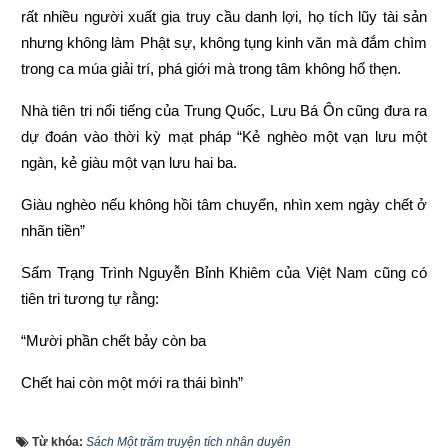
rất nhiều người xuất gia truy cầu danh lợi, họ tích lũy tài sản 
nhưng không làm Phật sự, không tụng kinh văn mà đắm chìm 
trong ca múa giải trí, phá giới mà trong tâm không hổ thẹn.
Nhà tiên tri nổi tiếng của Trung Quốc, Lưu Bá Ôn cũng đưa ra 
dự đoán vào thời kỳ mạt pháp “Kẻ nghèo một vạn lưu một 
ngàn, kẻ giàu một vạn lưu hai ba.
Giàu nghèo nếu không hồi tâm chuyển, nhìn xem ngày chết ở 
nhãn tiền”
Sấm Trạng Trình Nguyễn Bỉnh Khiêm của Việt Nam cũng có 
tiên tri tương tự rằng:
“Mười phần chết bảy còn ba
Chết hai còn một mới ra thái bình”
“Người làm việc thiện thì được thấy, kẻ làm việc ác không 
Từ khóa:
Sách Một trăm truyện tích nhân duyên