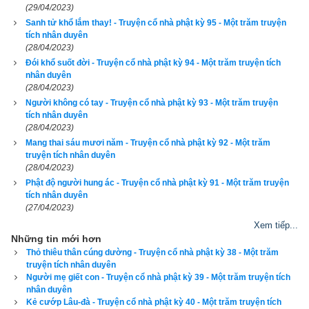
Phật lại nói: “Bầy nai 500 con thuở ấy, chính là nhóm 500 
(29/04/2023)
Sanh tử khổ lắm thay! - Truyện cổ nhà phật kỳ 95 - Một trăm truyện
người của ông Tu-bạt-đà ngày nay, vừa được ta độ cho xuất 
tích nhân duyên
gia làm tỳ-kheo đó.”
(28/04/2023)
Đói khổ suốt đời - Truyện cổ nhà phật kỳ 94 - Một trăm truyện tích
Khi ấy, chư tỳ-kheo lại thưa hỏi: “Bạch Thế Tôn! Chẳng hay 
nhân duyên
(28/04/2023)
nhóm ông Tu-bạt-đà 500 người đây nhờ phước báo gì mà nay 
Người không có tay - Truyện cổ nhà phật kỳ 93 - Một trăm truyện
được gặp Phật, lại được xuất gia đắc đạo?”
tích nhân duyên
(28/04/2023)
Phật bảo chư tỳ-kheo: “Các ngươi hãy chú tâm lắng nghe, ta 
Mang thai sáu mươi năm - Truyện cổ nhà phật kỳ 92 - Một trăm
sẽ vì các ngươi mà phân biệt giảng nói. Vào giữa Hiền kiếp 
truyện tích nhân duyên
(28/04/2023)
này, xứ Ba-la-nại có vị Phật xuất thế hiệu là Ca-diếp. Phật hóa 
Phật độ người hung ác - Truyện cổ nhà phật kỳ 91 - Một trăm truyện
độ chúng sanh đã lâu, pháp duyên đã mãn, liền muốn nhập 
tích nhân duyên
Niết-bàn. Khi ấy có 500 vị tỳ-kheo cùng nhau ngồi thiền học 
(27/04/2023)
Xem tiếp...
đạo trong chốn núi sâu, không hay biết việc Phật sắp nhập 
Những tin mới hơn
Niết-bàn.
Thỏ thiêu thân cúng dường - Truyện cổ nhà phật kỳ 38 - Một trăm
truyện tích nhân duyên
“Bấy giờ, có mấy vị thần cây nơi ấy, biết Phật sắp nhập Niết-
Người mẹ giết con - Truyện cổ nhà phật kỳ 39 - Một trăm truyện tích
nhân duyên
bàn nên buồn thảm khóc lóc, nhỏ lệ xuống chỗ các vị tỳ-kheo 
Kẻ cướp Lâu-đà - Truyện cổ nhà phật kỳ 40 - Một trăm truyện tích
đang ngồi thiền.