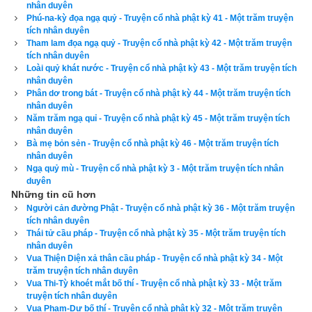
nhân duyên
Phú-na-kỳ đọa ngạ quỷ - Truyện cổ nhà phật kỳ 41 - Một trăm truyện
“Các vị tỳ-kheo liền hỏi mấy vị thần cây rằng: ‘Hôm nay vì sao 
tích nhân duyên
Tham lam đọa ngạ quỷ - Truyện cổ nhà phật kỳ 42 - Một trăm truyện
mà các ngài buồn khóc nhỏ lệ như vậy?’ Mấy vị thần cây đáp: 
tích nhân duyên
‘Đức Phật Ca-diếp sắp nhập Niết-bàn nên chúng tôi buồn 
Loài quỷ khát nước - Truyện cổ nhà phật kỳ 43 - Một trăm truyện tích
nhân duyên
khóc.’
Phân dơ trong bát - Truyện cổ nhà phật kỳ 44 - Một trăm truyện tích
nhân duyên
“Chư tỳ-kheo nghe vậy thì kinh hoàng, sửng sốt, trong lòng 
Năm trăm ngạ quỉ - Truyện cổ nhà phật kỳ 45 - Một trăm truyện tích
sầu não không sao nói hết, liền hỏi các vị thần cây rằng: ‘Nay 
nhân duyên
Bà mẹ bỏn sẻn - Truyện cổ nhà phật kỳ 46 - Một trăm truyện tích
chúng tôi đang ở xa quá, biết làm sao gặp được đức Thế Tôn 
nhân duyên
lần cuối trước khi ngài nhập Niết-bàn?’
Ngạ quỷ mù - Truyện cổ nhà phật kỳ 3 - Một trăm truyện tích nhân
duyên
Những tin cũ hơn
“Các vị thần cây đáp: ‘Nếu các ngài muốn đến đó, chỉ việc 
Người cản đường Phật - Truyện cổ nhà phật kỳ 36 - Một trăm truyện
nhắm mắt lại, thần lực của chúng tôi có thể giúp đưa các ngài 
tích nhân duyên
đi.’
Thái tử cầu pháp - Truyện cổ nhà phật kỳ 35 - Một trăm truyện tích
nhân duyên
Vua Thiện Diện xả thân cầu pháp - Truyện cổ nhà phật kỳ 34 - Một
“Chư tỳ-kheo nghe vậy liền nhắm mắt cả lại. Trong phút chốc, 
trăm truyện tích nhân duyên
bỗng thấy mình được đưa đến ngay trước chỗ Phật Ca-diếp. 
Vua Thi-Tỳ khoét mắt bố thí - Truyện cổ nhà phật kỳ 33 - Một trăm
truyện tích nhân duyên
Các vị liền đối trước Phật mà sám hối hết thảy tội lỗi ác 
Vua Phạm-Dự bố thí - Truyện cổ nhà phật kỳ 32 - Một trăm truyện