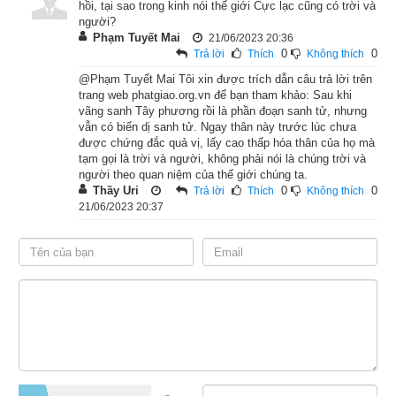
hồi, tại sao trong kinh nói thế giới Cực lạc cũng có trời và
người?
Phật bảo Mục-kiền-liên: “Ngươi hãy chú tâm lắng nghe, ta sẽ 
Phạm Tuyết Mai
21/06/2023 20:36
vì ngươi mà phân biệt giảng nói.
0
0
Trả lời
Thích
Không thích
@Phạm Tuyết Mai Tôi xin được trích dẫn câu trả lời trên
“Về thuở quá khứ cách đây đã vô số kiếp, xứ Ba-la-nại nhân 
trang web phatgiao.org.vn để bạn tham khảo: Sau khi
vãng sanh Tây phương rồi là phần đoạn sanh tử, nhưng
dân hòa thuận, sung túc, chẳng có nạn binh đao tranh chấp. 
vẫn có biến dị sanh tử. Ngay thân này trước lúc chưa
“Bấy giờ có vị trưởng giả tên là Hiền Thiện, tâm tánh nhu hòa, 
được chứng đắc quả vị, lấy cao thấp hóa thân của họ mà
hiền hậu, có lòng tin sâu nơi Tam bảo, thường làm việc bố thí, 
tạm gọi là trời và người, không phải nói là chúng trời và
người theo quan niệm của thế giới chúng ta.
cúng dường, khắp nơi đều nghe tiếng.
Thầy Uri
0
0
Trả lời
Thích
Không thích
21/06/2023 20:37
“Có vị tỳ-kheo đi khất thực, nhân đến nhà trưởng giả Hiền 
Thiện. Ông ân cần đón rước vào nhà, gọi vợ ra căn dặn rằng: 
‘Tôi có chút việc phải đi ngay, bà hãy thay tôi mang thức ăn ra 
cúng dường vị tỳ-kheo này.’ Người vợ đáp: ‘Ông không phải lo 
lắng, tôi sẽ làm việc đó.’
“Nhưng lòng người đàn bà ấy tham lam lắm, nên khi chồng đi 
rồi, liền tự nghĩ rằng: ‘Hôm nay nếu cho ông ấy thức ăn, chắc 
rằng ngày sau lại đến nữa, những người như thế này thật là 