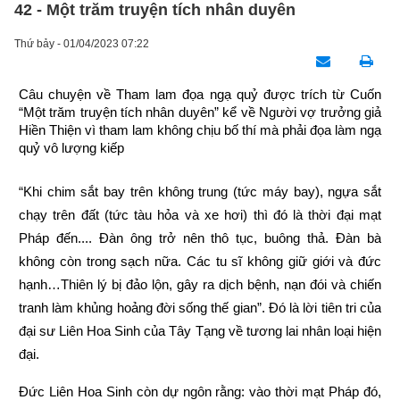
42 - Một trăm truyện tích nhân duyên
Thứ bảy - 01/04/2023 07:22
Câu chuyện về Tham lam đọa ngạ quỷ được trích từ Cuốn 
“Một trăm truyện tích nhân duyên” kể về Người vợ trưởng giả 
Hiền Thiện vì tham lam không chịu bố thí mà phải đọa làm ngạ 
quỷ vô lượng kiếp
“Khi chim sắt bay trên không trung (tức máy bay), ngựa sắt 
chạy trên đất (tức tàu hỏa và xe hơi) thì đó là thời đại mạt 
Pháp đến.... Đàn ông trở nên thô tục, buông thả. Đàn bà 
không còn trong sạch nữa. Các tu sĩ không giữ giới và đức 
hạnh…Thiên lý bị đảo lộn, gây ra dịch bệnh, nạn đói và chiến 
tranh làm khủng hoảng đời sống thế gian”. Đó là lời tiên tri của 
đại sư Liên Hoa Sinh của Tây Tạng về tương lai nhân loại hiện 
đại.
Đức Liên Hoa Sinh còn dự ngôn rằng: vào thời mạt Pháp đó, 