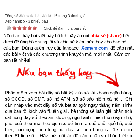
được xem.
Trên đời có người hành Đại Thiện, gặp kiếp nạn này cũng bình 
Tổng số điểm của bài viết là: 15 trong 3 đánh giá
Xếp hạng:
an”
5
-
3
phiếu bầu
Click để đánh giá bài viết
Nếu bạn thấy bài viết này bổ ích hãy ấn nút 
chia sẻ (share) 
bên 
dưới để ủng hộ chúng tôi và chia sẻ kiến thức hay cho bạn bè 
của bạn. Đừng quên truy cập fanpage
“
Xemvm.com
” để cập nhật 
các bài viết và các chương trình khuyến mãi mới nhất. Cám ơn 
bạn rất nhiều!
Phần mềm xem bói dãy số bất kỳ của số tài khoản ngân hàng, 
số CCCD, số CMT, số thẻ ATM, số sổ bảo hiểm xã hội… Chỉ 
cần nhập vào một dãy số và bát tự (giờ ngày tháng năm sinh) 
của bạn rồi kích vào “Luận giải”, hệ thống sẽ luận giải phân tích 
cát hung dãy số theo âm dương, ngũ hành, thiên thời (vận khí), 
phối quẻ theo mai hoa dịch số để tính ra quẻ chủ, quẻ hỗ, quẻ 
Như vậy chúng ta đang sống trong thời gian cuối cùng của 
biến, hào động, tính tổng nút dãy số, tính hung cát 4 số cuối 
thời kỳ mạt pháp khi mà đạo đức nhân loại suy đồi, bại hoại 
theo 81 linh số… Hãy thử một lần để cảm nhận sự khác biệt so 