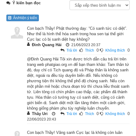
Liên Phật Hội
Ý kiến bạn đọc
Lúc ấy, Phật ở thành Vương-xá, núi Kỳ-xà-quật. Tôn giả Mục-
Ẩn/Hiện ý kiến
kiền-liên ngồi thiền dưới một gốc cây kia, quán sát thấy một 
Con bạch Thầy! Phật thường dạy: “Có sanh tức có diệt”.
ngạ quỷ thân như cây đuốc cháy, bụng như quả núi lớn, cổ 
Như thế là hình thể hóa sanh trong hoa sen tại thế giới
họng lại nhỏ như cây kim, tóc dài phủ khắp cả mình, cả thân 
Cực lạc có bị sanh diệt hay không?
người đều bốc lửa thiêu đốt không lúc nào ngưng nghỉ, kêu 
Đinh Quang Hải
21/06/2023 20:37
0
0
Trả lời
Thích
Không thích
gào than khóc, chạy khắp bốn phương tìm những phân dơ để 
@Đinh Quang Hải Tôi xin được trích dẫn câu trả lời trên
làm thức ăn mà tìm hoài chẳng gặp, đói khát khổ não cùng 
trang web phatgiao.org.vn để bạn tham khảo: Tam thân tứ
cực.
độ, duy chỉ có Tịch quang độ và Pháp thân là không sanh
diệt, ngoài ra đều tùy duyên biến đổi. Nếu không có
Ngài Mục-kiền-liên liền hiện thân đến trước ngạ quỷ ấy, hỏi 
phương tiện thì không thể phổ độ chúng sanh. Nếu còn
một phần mê hoặc chưa đoạn trừ thì chưa liễu thoát sanh
rằng: “Ngày trước người tạo những ác nghiệp chi mà nay chịu 
tử. Liên tông có chín phẩm cao thấp, các phẩm đã thành
quả báo khổ não như thế?” Ngạ quỷ đáp: “Nay đang có đức 
tựu. Hóa thân có tướng tuy có sanh diệt, cũng có cảnh
giới biến dị. Sanh diệt một lần tăng thêm một cảnh giới,
Như Lai tại thế, ngài nên đến đó mà hỏi. Tôi hiện đang đói 
không giống phàm phu tùy nghiệp luân chuyển.
khát, chẳng thể trả lời ngài được.”
Thầy Uri
0
0
Trả lời
Thích
Không thích
22/06/2023 20:43
Khi ấy, ngài Mục-kiền-liên liền đến chỗ Phật để hỏi nguyên do 
Con bạch Thầy! Vãng sanh Cực lạc là không còn luân
tác nghiệp ngày trước của ngạ quỷ ấy.