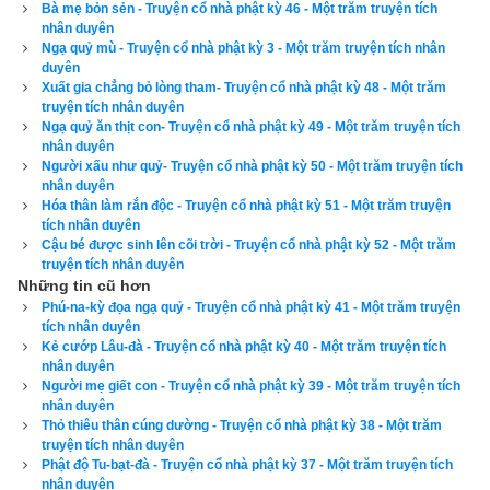
Bà mẹ bỏn sẻn - Truyện cổ nhà phật kỳ 46 - Một trăm truyện tích
không những giao diện đẹp, dễ sử dụng mà còn luận giải 
nhân duyên
chính xác và chi tiết từng mục giúp độc giả dễ dàng lựa chọn 
Ngạ quỷ mù - Truyện cổ nhà phật kỳ 3 - Một trăm truyện tích nhân
duyên
được ngày tốt, giờ đẹp để khởi sự công việc. Hãy thử một lần 
Xuất gia chẳng bỏ lòng tham- Truyện cổ nhà phật kỳ 48 - Một trăm
để cảm nhận sự khác biệt so với các phần mềm lịch vạn sự 
truyện tích nhân duyên
khác.
Ngạ quỷ ăn thịt con- Truyện cổ nhà phật kỳ 49 - Một trăm truyện tích
nhân duyên
Người xấu như quỷ- Truyện cổ nhà phật kỳ 50 - Một trăm truyện tích
nhân duyên
Hóa thân làm rắn độc - Truyện cổ nhà phật kỳ 51 - Một trăm truyện
tích nhân duyên
Lịch vạn niên - Chọn giờ tốt ngày đẹp
Cậu bé được sinh lên cõi trời - Truyện cổ nhà phật kỳ 52 - Một trăm
truyện tích nhân duyên
Những tin cũ hơn
Phú-na-kỳ đọa ngạ quỷ - Truyện cổ nhà phật kỳ 41 - Một trăm truyện
Ngày cần xem
tích nhân duyên
Ngày khởi sự (DL)
Kẻ cướp Lâu-đà - Truyện cổ nhà phật kỳ 40 - Một trăm truyện tích
nhân duyên
Giờ khởi sự
Người mẹ giết con - Truyện cổ nhà phật kỳ 39 - Một trăm truyện tích
nhân duyên
Thỏ thiêu thân cúng dường - Truyện cổ nhà phật kỳ 38 - Một trăm
truyện tích nhân duyên
Phật độ Tu-bạt-đà - Truyện cổ nhà phật kỳ 37 - Một trăm truyện tích
Xem ngày
nhân duyên