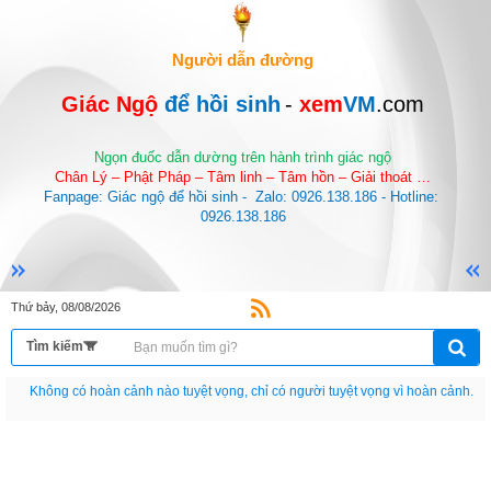
Người dẫn đường
Giác Ngộ 
để hồi sinh
-
 xem
VM
.com
Ngọn đuốc dẫn dường trên hành trình giác ngộ
Chân Lý – Phật Pháp – Tâm linh – Tâm hồn – Giải thoát …
Fanpage: Giác ngộ để hồi sinh -  Zalo: 0926.138.186 - Hotline: 
0926.138.186
Thứ bảy, 08/08/2026
Nếu như không chịu học tập thì cho dù đi vạn dặm đường cũng chỉ là anh đưa
thư.