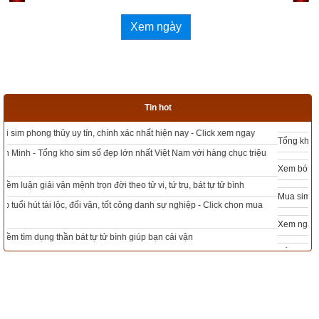
Xem ngày
Tin hot
Tổng kho sim phong thủy - Sim hợp tuổi - Sim hợp mệnh giá rẻ nhất thị trường
Xem bói sim phong thủy theo khoa học tử vi, tứ trụ chính xác nhất
Mua sim Thần tài, Thần tài theo bạn! Giao sim miễn phí
Xem ngày đẹp - chọn ngày tốt khởi sự theo kinh dịch chính xác nhất
Tổng Kho Sim Năm sinh 0x - 9x - 8x -7x -6x giá rẻ nhất thị trường - Click xem
ngay