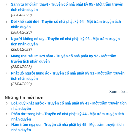
Sanh tử khổ lắm thay! - Truyện cổ nhà phật kỳ 95 - Một trăm truyện
Các vị tỳ-kheo nghe Phật thuyết nhân duyên này xong thảy 
tích nhân duyên
(28/04/2023)
đều vui mừng tin nhận
Đói khổ suốt đời - Truyện cổ nhà phật kỳ 94 - Một trăm truyện tích
nhân duyên
Để đọc online trọn bộ Sách Một trăm truyện tích nhân duyên 
(28/04/2023)
kích vào
đây
. Hãy ủng hộ website bằng cách truy cập lịch vạn 
Người không có tay - Truyện cổ nhà phật kỳ 93 - Một trăm truyện
niên trên xemvm.com. Lịch vạn niên của chúng tôi không chỉ 
tích nhân duyên
(28/04/2023)
có các tính năng cơ bản như đổi lịch dương sang lịch âm,
lịch 
Mang thai sáu mươi năm - Truyện cổ nhà phật kỳ 92 - Một trăm
can chi
,
lịch tiết khí
,
xem ngày giờ Hoàng Đạo – Hắc Đạo
, 
truyện tích nhân duyên
(28/04/2023)
xem ngày theo Ngọc hạp thông thư,
xem ngày theo nhị thập 
Phật độ người hung ác - Truyện cổ nhà phật kỳ 91 - Một trăm truyện
bát tú
 mà còn có nhiều tính năng nâng cao khác như
xem 
tích nhân duyên
ngày xung khắc với tuổi
,
xem ngày theo Kinh Kim Phù
,
Xem 
(27/04/2023)
ngày theo Lục Diệu
,
xem ngày theo Đổng Công tuyển nhật (12 
Xem tiếp...
Những tin mới hơn
trực)
,
Bành Tổ kỵ nhật
,
xem ngày xuất hành theo Khổng Minh
,
Loài quỷ khát nước - Truyện cổ nhà phật kỳ 43 - Một trăm truyện tích
chọn hướng tốt xuất hành
,
xem giờ tốt theo Lý Thuần Phong
, 
nhân duyên
Quỷ Cốc Tử, xem ngày tốt xấu theo dân gian…nên vinh dự 
Phân dơ trong bát - Truyện cổ nhà phật kỳ 44 - Một trăm truyện tích
nhân duyên
được độc giả bình chọn là phần mềm lịch vạn niên số 1 hiện 
Năm trăm ngạ quỉ - Truyện cổ nhà phật kỳ 45 - Một trăm truyện tích
nay. Phiên bản
lịch vạn niên 202
3 hoàn toàn mới của chúng tôi 
nhân duyên