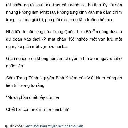
rất nhiều người xuất gia truy cầu danh lợi, họ tích lũy tài sản 
nhưng không làm Phật sự, không tụng kinh văn mà đắm chìm 
trong ca múa giải trí, phá giới mà trong tâm không hổ thẹn.
Nhà tiên tri nổi tiếng của Trung Quốc, Lưu Bá Ôn cũng đưa ra 
dự đoán vào thời kỳ mạt pháp “Kẻ nghèo một vạn lưu một 
ngàn, kẻ giàu một vạn lưu hai ba.
Giàu nghèo nếu không hồi tâm chuyển, nhìn xem ngày chết ở 
nhãn tiền”
Sấm Trạng Trình Nguyễn Bỉnh Khiêm của Việt Nam cũng có 
tiên tri tương tự rằng:
“Mười phần chết bảy còn ba
Chết hai còn một mới ra thái bình”
“Người làm việc thiện thì được thấy, kẻ làm việc ác không 
Từ khóa:
Sách Một trăm truyện tích nhân duyên