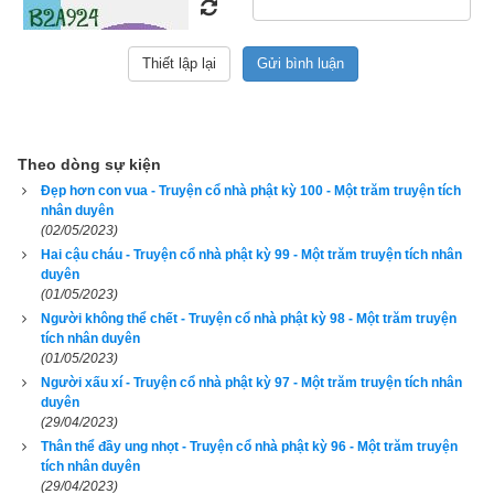
đáng ghét.’ Nghĩ vậy rồi, liền giả vờ mời vị tỳ-kheo ấy vào 
phòng trong, xong khóa cửa nhốt lại suốt ngày ấy chẳng cho 
ăn uống gì cả.
“Do nhân duyên tạo nghiệp ấy mà qua vô lượng kiếp phải đọa 
làm thân ngạ quỷ, thọ khổ như vậy.”
Theo dòng sự kiện
Đẹp hơn con vua - Truyện cổ nhà phật kỳ 100 - Một trăm truyện tích
Phật lại nói với Mục-kiền-liên rằng: “Người vợ trưởng giả ngày 
nhân duyên
(02/05/2023)
trước ác tâm bỏ đói vị tỳ-kheo ấy, nay chính là ngạ quỷ mà 
Hai cậu cháu - Truyện cổ nhà phật kỳ 99 - Một trăm truyện tích nhân
ngươi gặp đó. Do vậy, tỳ-kheo các ngươi nên tu hạnh bố thí, 
duyên
chẳng nên giữ tâm tham lam, bủn xỉn.”
(01/05/2023)
Người không thể chết - Truyện cổ nhà phật kỳ 98 - Một trăm truyện
Phật thuyết nhân duyên đọa ngạ quỷ của Phú-na-kỳ, chư tỳ-
tích nhân duyên
(01/05/2023)
kheo trong chúng hội liền lìa bỏ lòng tham lam, sân hận, lánh 
Người xấu xí - Truyện cổ nhà phật kỳ 97 - Một trăm truyện tích nhân
sợ đường sinh tử, có người đắc quả Tu-đà-hoàn, có người 
duyên
đắc quả Tư-đà-hàm, có người đắc quả A-na-hàm, có người 
(29/04/2023)
Thân thể đầy ung nhọt - Truyện cổ nhà phật kỳ 96 - Một trăm truyện
đắc quả A-La-hán, lại có nhiều người phát tâm cầu quả Phật 
tích nhân duyên
Bích-chi, cũng có người phát tâm cầu quả vô thượng Bồ-đề.
(29/04/2023)