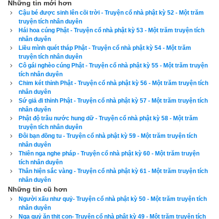
lại nhân duyên đọa làm thân rắn độc, nhờ Phật cứu độ nên ác 
Những tin mới hơn
Cậu bé được sinh lên cõi trời - Truyện cổ nhà phật kỳ 52 - Một trăm
nghiệp tiêu trừ được sinh lên cõi trời.
truyện tích nhân duyên
Hái hoa cúng Phật - Truyện cổ nhà phật kỳ 53 - Một trăm truyện tích
Vị thiên tử này liền hiện thân trang nghiêm, mang những 
nhân duyên
hương hoa, trân bảo của cõi trời mà đến chỗ Phật, lễ bái, 
Liều mình quét tháp Phật - Truyện cổ nhà phật kỳ 54 - Một trăm
truyện tích nhân duyên
cúng dường rồi chấp tay đứng hầu sang một bên. Phật nhân 
Cô gái nghèo cúng Phật - Truyện cổ nhà phật kỳ 55 - Một trăm truyện
đó liền thuyết pháp cho nghe, khiến tâm ý được khai mở, đắc 
tích nhân duyên
Chim két thỉnh Phật - Truyện cổ nhà phật kỳ 56 - Một trăm truyện tích
quả Tu-đà-hoàn. Thiên tử liền đọc kệ tán thán Phật rằng:
nhân duyên
Sứ giả đi thỉnh Phật - Truyện cổ nhà phật kỳ 57 - Một trăm truyện tích
Đức đại thánh cao siêu,
nhân duyên
Phật độ trâu nước hung dữ - Truyện cổ nhà phật kỳ 58 - Một trăm
Công đức đều đầy đủ.
truyện tích nhân duyên
Đôi bạn đồng tu - Truyện cổ nhà phật kỳ 59 - Một trăm truyện tích
nhân duyên
Soi sáng người mê tối,
Thiên nga nghe pháp - Truyện cổ nhà phật kỳ 60 - Một trăm truyện
tích nhân duyên
Khiến được đắc quả Phật.
Thân hiện sắc vàng - Truyện cổ nhà phật kỳ 61 - Một trăm truyện tích
nhân duyên
Trừ sạch các phiền não,
Những tin cũ hơn
Người xấu như quỷ- Truyện cổ nhà phật kỳ 50 - Một trăm truyện tích
nhân duyên
Vượt qua biển sinh tử.
Ngạ quỷ ăn thịt con- Truyện cổ nhà phật kỳ 49 - Một trăm truyện tích