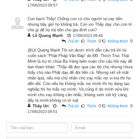
trừ tất còn làm hại nhiều người hơn nữa. Nhưng nó hung dữ 
17/06/2023 09:57
đến thế, làm sao trừ được. Nay chắc rằng chỉ có đức Thế Tôn 
Con bạch Thầy! Chồng con có cho người ta vay tiền
mới điều phục được nó mà thôi.”
nhưng bây giờ họ không trả. Con xin Thầy dạy cho con trì
chú gì để họ trả tiền cho gia đình con?
Vua liền cùng với quần thần đi đến chỗ Phật, lễ bái cúng 
Lê Quang Mạnh
17/06/2023 09:49
0
0
Trả lời
Thích
Không thích
dường rồi bạch Phật rằng: “Bạch Thế Tôn! Nay trong thành có 
@Lê Quang Mạnh Tôi xin được trích dẫn câu trả lời từ
một con rắn độc sinh vào nhà trưởng giả Hiền Diện, hại mạng 
cuốn sách “Phật Pháp Vấn Đáp” do ĐĐ. Thích Trúc Thái
đã nhiều người. Kính mong Như Lai từ bi thu phục nó mà cứu 
Minh là trụ trì chùa Ba Vàng biên soạn cho câu hỏi này để
nạn cho bá tánh.” Phật yên lặng nhận lời.
bạn tham khảo: “Thầy đã đọc qua các bộ chú nhưng chưa
thấy chú nào Phật dạy để đòi tiền cả. Nhưng xét về mặt
nhân quả, nếu mà chủ nhân cho vay mắc nợ vị kia thì họ
Hôm sau, đức Thế Tôn đắp y, mang bát đi vào thành, thẳng 
đến đòi. Còn nếu họ không mắc nợ mình thì họ đang tạo
đến chỗ rắn độc đang ở. Rắn thấy Phật đến thì ngóc cao đầu, 
nghiệp thì họ mắc nợ mình. Và cũng ở do mình nữa khi
mình cho vay không cân nhắc, không xem xét kỹ càng,
phùng mang phóng đến, ý muốn hại Phật. Phật liền dùng tâm 
đấy là mình không có trí tuệ.
từ bi mà đưa năm ngón tay chỉ vào rắn độc, tức thời phóng ra 
Thầy Uri
0
0
Trả lời
Thích
Không thích
năm đạo hào quang năm sắc, chiếu khắp thân hình rắn độc. 
17/06/2023 09:51
Khi ấy, tâm sân hận, ác độc của rắn độc bỗng nhiên tiêu tan, 
tự thấy khoan khoái dễ chịu, không còn có ý muốn hại người 
nữa.