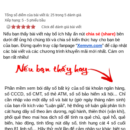
được xem.
Trên đời có người hành Đại Thiện, gặp kiếp nạn này cũng bình 
Tổng số điểm của bài viết là: 25 trong 5 đánh giá
Xếp hạng:
an”
5
-
5
phiếu bầu
Click để đánh giá bài viết
Nếu bạn thấy bài viết này bổ ích hãy ấn nút 
chia sẻ (share) 
bên 
dưới để ủng hộ chúng tôi và chia sẻ kiến thức hay cho bạn bè 
của bạn. Đừng quên truy cập fanpage
“
Xemvm.com
” để cập nhật 
các bài viết và các chương trình khuyến mãi mới nhất. Cám ơn 
bạn rất nhiều!
Phần mềm xem bói dãy số bất kỳ của số tài khoản ngân hàng, 
số CCCD, số CMT, số thẻ ATM, số sổ bảo hiểm xã hội… Chỉ 
cần nhập vào một dãy số và bát tự (giờ ngày tháng năm sinh) 
của bạn rồi kích vào “Luận giải”, hệ thống sẽ luận giải phân tích 
cát hung dãy số theo âm dương, ngũ hành, thiên thời (vận khí), 
phối quẻ theo mai hoa dịch số để tính ra quẻ chủ, quẻ hỗ, quẻ 
Như vậy chúng ta đang sống trong thời gian cuối cùng của 
biến, hào động, tính tổng nút dãy số, tính hung cát 4 số cuối 
thời kỳ mạt pháp khi mà đạo đức nhân loại suy đồi, bại hoại 
theo 81 linh số… Hãy thử một lần để cảm nhận sự khác biệt so 