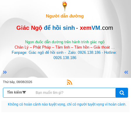
Người dẫn đường
Giác Ngộ 
để hồi sinh
-
 xem
VM
.com
Ngọn đuốc dẫn dường trên hành trình giác ngộ
Chân Lý – Phật Pháp – Tâm linh – Tâm hồn – Giải thoát …
Fanpage: Giác ngộ để hồi sinh -  Zalo: 0926.138.186 - Hotline: 
0926.138.186
Thứ bảy, 08/08/2026
Nếu như không chịu học tập thì cho dù đi vạn dặm đường cũng chỉ là anh đưa
thư.