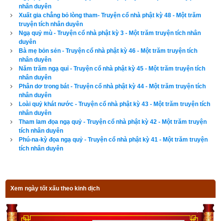
nhân duyên
Nay nhờ ân đức Phật,
Xuất gia chẳng bỏ lòng tham- Truyện cổ nhà phật kỳ 48 - Một trăm
truyện tích nhân duyên
Vĩnh viễn lìa ác đạo.
Ngạ quỷ mù - Truyện cổ nhà phật kỳ 3 - Một trăm truyện tích nhân
duyên
Bà mẹ bỏn sẻn - Truyện cổ nhà phật kỳ 46 - Một trăm truyện tích
Vị thiên tử ấy tán thán Phật rồi, liền chí thành lễ bái rồi từ biệt 
nhân duyên
trở về thiên cung.
Năm trăm ngạ quỉ - Truyện cổ nhà phật kỳ 45 - Một trăm truyện tích
nhân duyên
Sáng hôm sau, vua Tần-bà-sa-la đến chỗ Phật rất sớm, thưa 
Phân dơ trong bát - Truyện cổ nhà phật kỳ 44 - Một trăm truyện tích
nhân duyên
hỏi rằng: “Bạch Thế Tôn! Đêm qua có hào quang chiếu sáng 
Loài quỷ khát nước - Truyện cổ nhà phật kỳ 43 - Một trăm truyện tích
nơi tinh xá này, chẳng hay đó là các vị Thích phạm, Chuyển 
nhân duyên
Tham lam đọa ngạ quỷ - Truyện cổ nhà phật kỳ 42 - Một trăm truyện
luân thánh vương, hay hai mươi tám bộ quỷ thần đến nghe 
tích nhân duyên
pháp?”
Phú-na-kỳ đọa ngạ quỷ - Truyện cổ nhà phật kỳ 41 - Một trăm truyện
tích nhân duyên
Phật nói: “Chẳng phải Thích phạm, thiên thần đến nghe pháp. 
Ấy là trưởng giả Hiền Diện tham lam ngày trước, nay đã 
được sinh lên cõi trời nên đến cúng dường ta. Do đó mà có 
Xem ngày tốt xấu theo kinh dịch
ánh hào quang ấy.”
Phật thuyết nhân duyên trưởng giả Hiền Diện xong, chư tỳ-