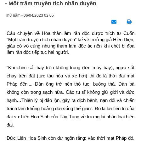
- Một trăm truyện tích nhân duyên
Thứ năm - 06/04/2023 02:05
Câu chuyện về Hóa thân làm rắn độc được trích từ Cuốn 
“Một trăm truyện tích nhân duyên” kể về trưởng giả Hiền Diện, 
giàu có vô cùng nhưng tham lam độc ác nên khi chết bị đọa 
làm rắn độc tiếp tục hại người.
“Khi chim sắt bay trên không trung (tức máy bay), ngựa sắt 
chạy trên đất (tức tàu hỏa và xe hơi) thì đó là thời đại mạt 
Pháp đến.... Đàn ông trở nên thô tục, buông thả. Đàn bà 
không còn trong sạch nữa. Các tu sĩ không giữ giới và đức 
hạnh…Thiên lý bị đảo lộn, gây ra dịch bệnh, nạn đói và chiến 
tranh làm khủng hoảng đời sống thế gian”. Đó là lời tiên tri của 
đại sư Liên Hoa Sinh của Tây Tạng về tương lai nhân loại hiện 
đại.
Đức Liên Hoa Sinh còn dự ngôn rằng: vào thời mạt Pháp đó, 