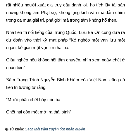
rất nhiều người xuất gia truy cầu danh lợi, họ tích lũy tài sản 
nhưng không làm Phật sự, không tụng kinh văn mà đắm chìm 
trong ca múa giải trí, phá giới mà trong tâm không hổ thẹn.
Nhà tiên tri nổi tiếng của Trung Quốc, Lưu Bá Ôn cũng đưa ra 
dự đoán vào thời kỳ mạt pháp “Kẻ nghèo một vạn lưu một 
ngàn, kẻ giàu một vạn lưu hai ba.
Giàu nghèo nếu không hồi tâm chuyển, nhìn xem ngày chết ở 
nhãn tiền”
Sấm Trạng Trình Nguyễn Bỉnh Khiêm của Việt Nam cũng có 
tiên tri tương tự rằng:
“Mười phần chết bảy còn ba
Chết hai còn một mới ra thái bình”
“Người làm việc thiện thì được thấy, kẻ làm việc ác không 
Từ khóa:
Sách Một trăm truyện tích nhân duyên