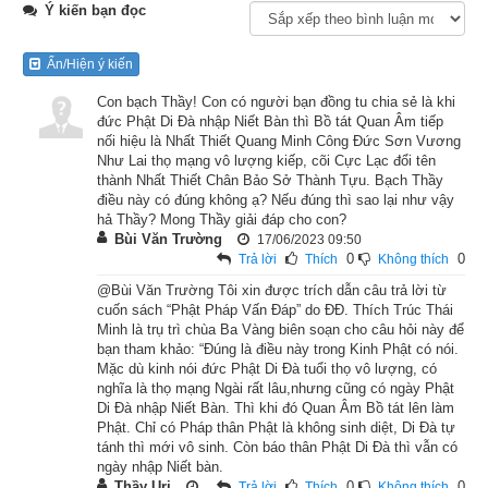
Liên Phật Hội
Ý kiến bạn đọc
Lúc ấy, Phật ở gần thành Vương-xá, trong tinh xá Trúc Lâm. 
Ẩn/Hiện ý kiến
Trong thành có một người trưởng giả tên là Hiền Diện, giàu có 
Con bạch Thầy! Con có người bạn đồng tu chia sẻ là khi
vô cùng. Người này tánh tình gian hiểm, tham lam, keo kiệt, 
đức Phật Di Đà nhập Niết Bàn thì Bồ tát Quan Âm tiếp
chưa từng làm việc bố thí giúp người, thậm chí cho đến các 
nối hiệu là Nhất Thiết Quang Minh Công Đức Sơn Vương
loài chim thú cũng xô đuổi chẳng cho đến gần nhà. Mỗi khi có 
Như Lai thọ mạng vô lượng kiếp, cõi Cực Lạc đổi tên
thành Nhất Thiết Chân Bảo Sở Thành Tựu. Bạch Thầy
các vị tỳ-kheo đến nhà khất thực, đều dùng lời độc ác, thóa 
điều này có đúng không ạ? Nếu đúng thì sao lại như vậy
mạ mà xô đuổi. Người ấy chỉ lo việc tích lũy của cải mà làm 
hả Thầy? Mong Thầy giải đáp cho con?
Bùi Văn Trường
17/06/2023 09:50
giàu, chẳng tu hạnh bố thí.
0
0
Trả lời
Thích
Không thích
Đến khi mạng chung, trưởng giả ấy phải sinh làm thân rắn 
@Bùi Văn Trường Tôi xin được trích dẫn câu trả lời từ
cuốn sách “Phật Pháp Vấn Đáp” do ĐĐ. Thích Trúc Thái
độc, lại quay về nhà mà canh giữ gia sản. Mỗi khi có ai đến 
Minh là trụ trì chùa Ba Vàng biên soạn cho câu hỏi này để
gần đều giận dữ rượt đuổi. Rắn ấy độc hiểm đến nỗi chỉ trừng 
bạn tham khảo: “Đúng là điều này trong Kinh Phật có nói.
Mặc dù kinh nói đức Phật Di Đà tuổi thọ vô lượng, có
mắt nhìn cũng đủ làm người bỏ mạng.
nghĩa là thọ mạng Ngài rất lâu,nhưng cũng có ngày Phật
Di Đà nhập Niết Bàn. Thì khi đó Quan Âm Bồ tát lên làm
Vua Tần-bà-sa-la nghe chuyện rắn độc sinh trong nhà trưởng 
Phật. Chỉ có Pháp thân Phật là không sinh diệt, Di Đà tự
tánh thì mới vô sinh. Còn báo thân Phật Di Đà thì vẫn có
giả Hiền Diện, đã hại mạng rất nhiều người, trong lòng lo sợ 
ngày nhập Niết bàn.
lắm, suy nghĩ rằng: “Con rắn ấy độc hiểm như vậy, nếu không 
Thầy Uri
0
0
Trả lời
Thích
Không thích