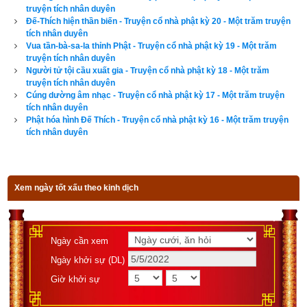
ngày theo Lục Diệu
,
xem ngày theo Đổng Công tuyển nhật (12 
truyện tích nhân duyên
Đế-Thích hiện thần biến - Truyện cổ nhà phật kỳ 20 - Một trăm truyện
trực)
,
Bành Tổ kỵ nhật
,
xem ngày xuất hành theo Khổng Minh
,
tích nhân duyên
chọn hướng tốt xuất hành
,
xem giờ tốt theo Lý Thuần Phong
, 
Vua tần-bà-sa-la thỉnh Phật - Truyện cổ nhà phật kỳ 19 - Một trăm
truyện tích nhân duyên
Quỷ Cốc Tử, xem ngày tốt xấu theo dân gian…nên vinh dự 
Người tử tội cầu xuất gia - Truyện cổ nhà phật kỳ 18 - Một trăm
được độc giả bình chọn là phần mềm lịch vạn niên số 1 hiện 
truyện tích nhân duyên
Cúng dường âm nhạc - Truyện cổ nhà phật kỳ 17 - Một trăm truyện
nay. Phiên bản
lịch vạn niên 202
3 hoàn toàn mới của chúng tôi 
tích nhân duyên
không những giao diện đẹp, dễ sử dụng mà còn luận giải 
Phật hóa hình Đế Thích - Truyện cổ nhà phật kỳ 16 - Một trăm truyện
chính xác và chi tiết từng mục giúp độc giả dễ dàng lựa chọn 
tích nhân duyên
được ngày tốt, giờ đẹp để khởi sự công việc. Hãy thử một lần 
để cảm nhận sự khác biệt so với các phần mềm lịch vạn sự 
khác.
Xem ngày tốt xấu theo kinh dịch
Ngày cần xem
Lịch vạn niên - Chọn giờ tốt ngày đẹp
Ngày khởi sự (DL)
Giờ khởi sự
Ngày cần xem