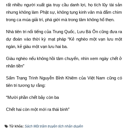
rất nhiều người xuất gia truy cầu danh lợi, họ tích lũy tài sản 
nhưng không làm Phật sự, không tụng kinh văn mà đắm chìm 
trong ca múa giải trí, phá giới mà trong tâm không hổ thẹn.
Nhà tiên tri nổi tiếng của Trung Quốc, Lưu Bá Ôn cũng đưa ra 
dự đoán vào thời kỳ mạt pháp “Kẻ nghèo một vạn lưu một 
ngàn, kẻ giàu một vạn lưu hai ba.
Giàu nghèo nếu không hồi tâm chuyển, nhìn xem ngày chết ở 
nhãn tiền”
Sấm Trạng Trình Nguyễn Bỉnh Khiêm của Việt Nam cũng có 
tiên tri tương tự rằng:
“Mười phần chết bảy còn ba
Chết hai còn một mới ra thái bình”
“Người làm việc thiện thì được thấy, kẻ làm việc ác không 
Từ khóa:
Sách Một trăm truyện tích nhân duyên