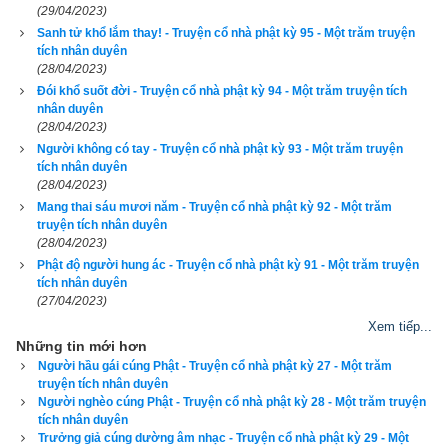
lời đại nguyện rằng: “Con nay nhờ công đức cúng dường này, 
(29/04/2023)
nguyện trong đời vị lai sẽ thành chánh giác, độ khắp chúng 
Sanh tử khổ lắm thay! - Truyện cổ nhà phật kỳ 95 - Một trăm truyện
tích nhân duyên
sanh, giống như Phật ngày nay không khác.”
(28/04/2023)
Đói khổ suốt đời - Truyện cổ nhà phật kỳ 94 - Một trăm truyện tích
Khi ông phát nguyện như vậy rồi thì đức Thế Tôn liền mỉm 
nhân duyên
cười, từ nơi trán, giữa hai lông mày phóng ra một đạo hào 
(28/04/2023)
Người không có tay - Truyện cổ nhà phật kỳ 93 - Một trăm truyện
quang năm sắc chiếu khắp thế giới, hóa hiện đủ các màu sắc, 
tích nhân duyên
bay quanh Phật ba vòng rồi lại theo chỗ trên trán Phật mà bay 
(28/04/2023)
trở vào.
Mang thai sáu mươi năm - Truyện cổ nhà phật kỳ 92 - Một trăm
truyện tích nhân duyên
(28/04/2023)
Khi ấy, A-nan bạch Phật rằng: “Như Lai là đấng tôn quý, chẳng 
Phật độ người hung ác - Truyện cổ nhà phật kỳ 91 - Một trăm truyện
vô cớ mà cười bao giờ. Nay vì nhân duyên gì mà Phật mỉm 
tích nhân duyên
cười, xin giảng giải cho được biết.”
(27/04/2023)
Xem tiếp...
Phật bảo A-nan: “Ngươi có nhìn thấy người lái đò đây sanh 
Những tin mới hơn
tâm hổ thẹn rồi phát nguyện cúng dường ta hôm nay chăng?” 
Người hầu gái cúng Phật - Truyện cổ nhà phật kỳ 27 - Một trăm
truyện tích nhân duyên
A-nan thưa: “Bạch Thế Tôn, con đã thấy.”
Người nghèo cúng Phật - Truyện cổ nhà phật kỳ 28 - Một trăm truyện
tích nhân duyên
Phật bảo A-nan rằng: “Người lái đò này nhờ công đức sám 
Trưởng giả cúng dường âm nhạc - Truyện cổ nhà phật kỳ 29 - Một