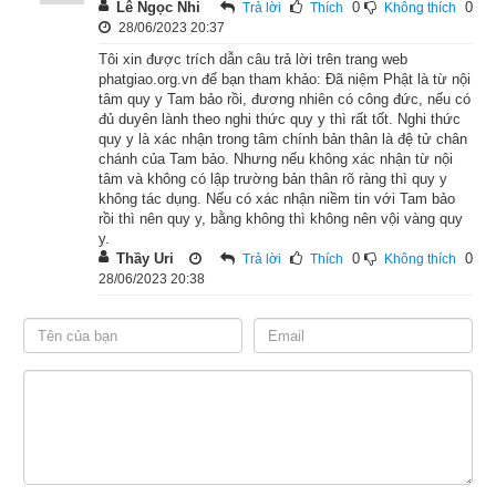
Lê Ngọc Nhi
0
0
Trả lời
Thích
Không thích
tử, mà chẳng hề nói giá đòi tiền. Nay sao ngươi lại buộc ta 
28/06/2023 20:37
phải nói giá trước rồi mới đưa người qua sông?”
Tôi xin được trích dẫn câu trả lời trên trang web
phatgiao.org.vn để bạn tham khảo: Đã niệm Phật là từ nội
tâm quy y Tam bảo rồi, đương nhiên có công đức, nếu có
Đức Phật thuyết đủ mọi lẽ với người lái đò như vậy, mà ông ta 
đủ duyên lành theo nghi thức quy y thì rất tốt. Nghi thức
vẫn ngoan ngạnh, chẳng chịu đưa người qua sông. Bấy giờ, 
quy y là xác nhận trong tâm chính bản thân là đệ tử chân
chánh của Tam bảo. Nhưng nếu không xác nhận từ nội
nơi mé sông phía dưới gần đó, có một ông lái đò khác, nghe 
tâm và không có lập trường bản thân rõ ràng thì quy y
được những điều Phật nói, lòng sinh vui mừng, mới đến bạch 
không tác dụng. Nếu có xác nhận niềm tin với Tam bảo
Phật rằng: “Nay con xin vì Phật mà đưa chư vị tỳ-kheo sang 
rồi thì nên quy y, bằng không thì không nên vội vàng quy
y.
sông.” Phật liền nhận lời.
Thầy Uri
0
0
Trả lời
Thích
Không thích
28/06/2023 20:38
Người lái đò liền chuẩn bị thuyền, mời các vị tỳ-kheo lên 
thuyền mà đưa sang sông. Khi ấy, các vị tỳ-kheo mới hiện 
thần biến, có người bay lên hư không, có người bay ra giữa 
sông, có người hiện lên ở bờ sông bên kia.
Lúc đó, mấy người lái đò nhìn thấy Phật và chư tăng hiện các 
phép thần biến, sinh lòng tin phục, kính ngưỡng, khen là việc 
chưa từng có, đều làm lễ Phật và chư tăng. Phật liền vì mọi 