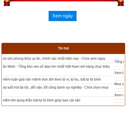
Ngày khởi sự (DL)
Giờ khởi sự
Xem ngày
Xem ngày
Tin hot
Tổng kho sim phong thủy - Sim hợp tuổi - Sim hợp mệnh giá rẻ nhất thị trường
Tác giả bài viết:
Thầy Uri – Tổng biên tập chuyên mục giác ngộ
Xem bói sim phong thủy theo khoa học tử vi, tứ trụ chính xác nhất
Nguồn tin:
Trích từ cuốn Sách Một trăm truyện tích nhân duyên
Mua sim Thần tài, Thần tài theo bạn! Giao sim miễn phí
Xem ngày đẹp - chọn ngày tốt khởi sự theo kinh dịch chính xác nhất
Tổng Kho Sim Năm sinh 0x - 9x - 8x -7x -6x giá rẻ nhất thị trường - Click xem
ngay