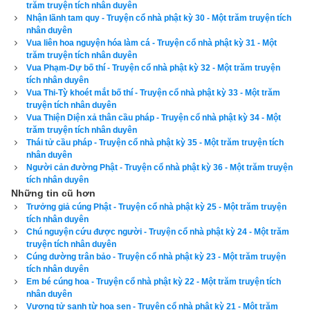
trăm truyện tích nhân duyên
hối, cúng dường ta, trong tương lai không còn bị đọa vào các 
Nhận lãnh tam quy - Truyện cổ nhà phật kỳ 30 - Một trăm truyện tích
đường ác nữa, lại thường được hưởng những điều khoái lạc 
nhân duyên
Vua liên hoa nguyện hóa làm cá - Truyện cổ nhà phật kỳ 31 - Một
trong cõi trời người. Trải qua ba a-tăng-kỳ kiếp nữa sẽ thành 
trăm truyện tích nhân duyên
Phật Bích-chi, hiệu là Độ Sanh Tử Hải, hóa độ chúng sanh số 
Vua Phạm-Dự bố thí - Truyện cổ nhà phật kỳ 32 - Một trăm truyện
lượng nhiều không thể tính đếm. Vì nhân duyên ấy mà ta mỉm 
tích nhân duyên
Vua Thi-Tỳ khoét mắt bố thí - Truyện cổ nhà phật kỳ 33 - Một trăm
cười.”
truyện tích nhân duyên
Vua Thiện Diện xả thân cầu pháp - Truyện cổ nhà phật kỳ 34 - Một
Các vị tỳ-kheo nghe Phật thuyết nhân duyên này xong thảy 
trăm truyện tích nhân duyên
Thái tử cầu pháp - Truyện cổ nhà phật kỳ 35 - Một trăm truyện tích
đều vui mừng tin nhận.
nhân duyên
Người cản đường Phật - Truyện cổ nhà phật kỳ 36 - Một trăm truyện
Để đọc online trọn bộ Sách Một trăm truyện tích nhân duyên 
tích nhân duyên
kích vào
đây
. Hãy ủng hộ website bằng cách truy cập lịch vạn 
Những tin cũ hơn
Trưởng giả cúng Phật - Truyện cổ nhà phật kỳ 25 - Một trăm truyện
niên trên xemvm.com. Lịch vạn niên của chúng tôi không chỉ 
tích nhân duyên
có các tính năng cơ bản như đổi lịch dương sang lịch âm,
lịch 
Chú nguyện cứu được người - Truyện cổ nhà phật kỳ 24 - Một trăm
truyện tích nhân duyên
can chi
,
lịch tiết khí
,
xem ngày giờ Hoàng Đạo – Hắc Đạo
, 
Cúng dường trân bảo - Truyện cổ nhà phật kỳ 23 - Một trăm truyện
xem ngày theo Ngọc hạp thông thư,
xem ngày theo nhị thập 
tích nhân duyên
bát tú
 mà còn có nhiều tính năng nâng cao khác như
xem 
Em bé cúng hoa - Truyện cổ nhà phật kỳ 22 - Một trăm truyện tích
nhân duyên
ngày xung khắc với tuổi
,
xem ngày theo Kinh Kim Phù
,
Xem 
Vương tử sanh từ hoa sen - Truyện cổ nhà phật kỳ 21 - Một trăm