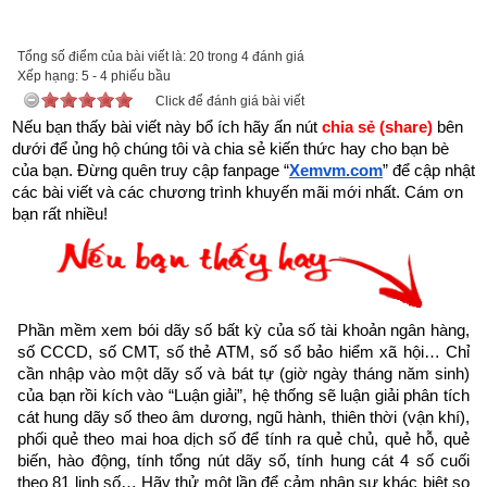
được xem.
Trên đời có người hành Đại Thiện, gặp kiếp nạn này cũng bình 
Tổng số điểm của bài viết là: 20 trong 4 đánh giá
Xếp hạng:
an”
5
-
4
phiếu bầu
Click để đánh giá bài viết
Nếu bạn thấy bài viết này bổ ích hãy ấn nút 
chia sẻ (share) 
bên 
dưới để ủng hộ chúng tôi và chia sẻ kiến thức hay cho bạn bè 
của bạn. Đừng quên truy cập fanpage
“
Xemvm.com
” để cập nhật 
các bài viết và các chương trình khuyến mãi mới nhất. Cám ơn 
bạn rất nhiều!
Phần mềm xem bói dãy số bất kỳ của số tài khoản ngân hàng, 
số CCCD, số CMT, số thẻ ATM, số sổ bảo hiểm xã hội… Chỉ 
cần nhập vào một dãy số và bát tự (giờ ngày tháng năm sinh) 
của bạn rồi kích vào “Luận giải”, hệ thống sẽ luận giải phân tích 
cát hung dãy số theo âm dương, ngũ hành, thiên thời (vận khí), 
phối quẻ theo mai hoa dịch số để tính ra quẻ chủ, quẻ hỗ, quẻ 
Như vậy chúng ta đang sống trong thời gian cuối cùng của 
biến, hào động, tính tổng nút dãy số, tính hung cát 4 số cuối 
thời kỳ mạt pháp khi mà đạo đức nhân loại suy đồi, bại hoại 
theo 81 linh số… Hãy thử một lần để cảm nhận sự khác biệt so 