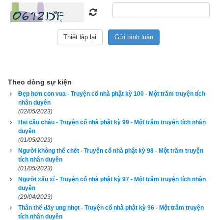
người mà thuyết pháp. Nghe pháp rồi, tâm ý khai mở, đều 
được đắc quả Tu-đà-hoàn.
Bấy giờ, người lái đò lúc nãy đòi nói giá trước, giờ thấy người 
lái đò ở bến dưới đưa Phật với chư tăng qua sông, lại thấy 
được các phép thần biến, trong lòng sinh ra hổ thẹn, liền phủ 
phục xuống chí thành lễ bái, cầu sám hối với Phật. Lại xin 
Theo dòng sự kiện
thỉnh Phật và chư tăng về nhà dự lễ cúng dường. Phật liền 
Đẹp hơn con vua - Truyện cổ nhà phật kỳ 100 - Một trăm truyện tích
nhân duyên
nhận lời.
(02/05/2023)
Hai cậu cháu - Truyện cổ nhà phật kỳ 99 - Một trăm truyện tích nhân
Người lái đò được Phật nhận lời, liền quay về nhà sắp sửa lễ 
duyên
cúng dường trang nghiêm, đủ các món ngon lạ, tinh sạch, đủ 
(01/05/2023)
trăm mùi vị, tự thân lo lắng mọi việc, cúng dường Phật và chư 
Người không thể chết - Truyện cổ nhà phật kỳ 98 - Một trăm truyện
tích nhân duyên
tỳ-kheo tăng.
(01/05/2023)
Người xấu xí - Truyện cổ nhà phật kỳ 97 - Một trăm truyện tích nhân
Lễ cúng dường xong, người liền sắp đặt một chỗ ngồi ở gần 
duyên
nơi Phật mà xin được nghe pháp. Khi ấy Phật vì người lái đò 
(29/04/2023)
Thân thể đầy ung nhọt - Truyện cổ nhà phật kỳ 96 - Một trăm truyện
mà thuyết pháp. Ông nghe xong rồi tâm ý khai mở, mới phát 
tích nhân duyên