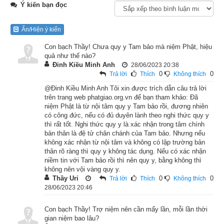
Ý kiến bạn đọc
Lúc ấy, Phật đang ở xứ Ma-kiệt-đề, cùng với chư tỳ-kheo đi 
Ẩn/Hiện ý kiến
giáo hóa trong xứ, ngày kia đến bờ con sông Hằng. Nơi bờ 
sông chỗ ấy có một người đưa thuyền. Đức Phật nói với 
Con bạch Thầy! Chưa quy y Tam bảo mà niệm Phật, hiệu
quả như thế nào?
người này rằng: “Ngươi nên vì ta mà đưa các vị tỳ-kheo qua 
Đinh Kiều Minh Anh
28/06/2023 20:38
sông.” Người lái đò đáp: “Ông trả bao nhiêu tiền xin nói trước, 
0
0
Trả lời
Thích
Không thích
rồi tôi mới thuận đưa các vị sang sông.”
@Đinh Kiều Minh Anh Tôi xin được trích dẫn câu trả lời
trên trang web phatgiao.org.vn để bạn tham khảo: Đã
niệm Phật là từ nội tâm quy y Tam bảo rồi, đương nhiên
Đức Phật liền nói với người ấy: “Ngươi nên biết rằng ta đây 
có công đức, nếu có đủ duyên lành theo nghi thức quy y
cũng là người đưa thuyền như ngươi không khác. Trong cõi 
thì rất tốt. Nghi thức quy y là xác nhận trong tâm chính
đời khổ não này, ta là kẻ đưa người vượt qua biển khổ sanh 
bản thân là đệ tử chân chánh của Tam bảo. Nhưng nếu
không xác nhận từ nội tâm và không có lập trường bản
tử, không phải là việc đáng làm đó sao? Như Ương-quật-ma-
thân rõ ràng thì quy y không tác dụng. Nếu có xác nhận
la lòng đầy sân hận, giết hại nhiều người, ta đã từng độ cho 
niềm tin với Tam bảo rồi thì nên quy y, bằng không thì
không nên vội vàng quy y.
qua khỏi biển khổ sanh tử. Như Ma-na-đáp-đà lòng đầy kiêu 
Thầy Uri
0
0
Trả lời
Thích
Không thích
ngạo, khinh miệt mọi người, ta cũng độ cho vượt qua biển khổ 
28/06/2023 20:46
sanh tử. Như Ưu-lưu-tần-loa Ca-diếp ngu si không có trí, ta lại 
Con bạch Thầy! Trợ niệm nên cần mấy lần, mỗi lần thời
cũng độ cho vượt qua biển khổ sanh tử. Lại còn vô số người 
gian niệm bao lâu?
khác như vậy, ta cũng đã từng độ cho vượt qua biển khổ sanh 