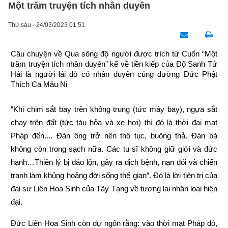
Một trăm truyện tích nhân duyên
Thứ sáu - 24/03/2023 01:51
Câu chuyện về Qua sông độ người được trích từ Cuốn “Một 
trăm truyện tích nhân duyên” kể về tiền kiếp của Độ Sanh Tử 
Hải là người lái đò có nhân duyên cúng dường Đức Phật 
Thích Ca Mâu Ni
“Khi chim sắt bay trên không trung (tức máy bay), ngựa sắt 
chạy trên đất (tức tàu hỏa và xe hơi) thì đó là thời đại mạt 
Pháp đến.... Đàn ông trở nên thô tục, buông thả. Đàn bà 
không còn trong sạch nữa. Các tu sĩ không giữ giới và đức 
hạnh…Thiên lý bị đảo lộn, gây ra dịch bệnh, nạn đói và chiến 
tranh làm khủng hoảng đời sống thế gian”. Đó là lời tiên tri của 
đại sư Liên Hoa Sinh của Tây Tạng về tương lai nhân loại hiện 
đại.
Đức Liên Hoa Sinh còn dự ngôn rằng: vào thời mạt Pháp đó, 