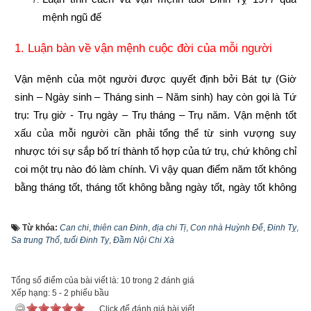
mệnh ngũ đế
1. Luận bàn về vận mệnh cuộc đời của mỗi người
Vận mệnh của một người được quyết định bởi Bát tự (Giờ 
sinh – Ngày sinh – Tháng sinh – Năm sinh) hay còn gọi là Tứ 
trụ: Trụ giờ - Trụ ngày – Trụ tháng – Trụ năm. Vận mệnh tốt 
xấu của mỗi người cần phải tổng thể từ sinh vượng suy 
nhược tới sự sắp bố trí thành tổ hợp của tứ trụ, chứ không chỉ 
coi một trụ nào đó làm chính. Vì vậy quan điểm năm tốt không 
bằng tháng tốt, tháng tốt không bằng ngày tốt, ngày tốt không 
bằng giờ tốt là phiến diện còn quan niệm năm sinh quyết định 
toàn bộ vận mệnh còn người thì lại càng sai lầm hơn nữa. 
Từ khóa:
Can chi
,
thiên can Đinh
,
địa chi Tị
,
Con nhà Huỳnh Ðế
,
Đinh Tỵ
,
Sa trung Thổ
,
tuổi Đinh Tỵ
,
Đầm Nội Chi Xà
Vậy hiểu như thế nào mới lại đúng?
Năm sinh trong tứ trụ
 như là gốc của cây, là móng của nhà 
Tổng số điểm của bài viết là: 10 trong 2 đánh giá
là ngọn nguồn của nhân mệnh. Gốc khô thì cây chết, gốc có 
Xếp hạng:
5
-
2
phiếu bầu
rễ cắm sâu thì lá xanh, nền rỗng thì nhà đổ, nền kiên cố thì 
Click để đánh giá bài viết