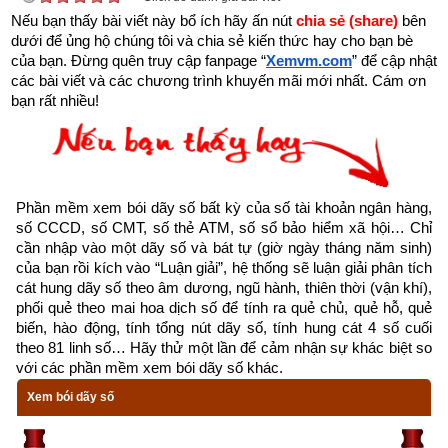
nhà chắc chắn. Nguồn cạn kiệt thì mệnh tan; nguồn phong 
Nếu bạn thấy bài viết này bổ ích hãy ấn nút 
chia sẻ (share) 
bên 
dưới để ủng hộ chúng tôi và chia sẻ kiến thức hay cho bạn bè 
phú thì mệnh cường. Năm có vượng hay không, tốt hay 
của bạn. Đừng quên truy cập fanpage
“
Xemvm.com
” để cập nhật 
không phải xem xét 3 yếu tố:
các bài viết và các chương trình khuyến mãi mới nhất. Cám ơn 
bạn rất nhiều!
Một là phải xem nguyệt lệnh
Hai là xét mối quan hệ tương sinh, tương khắc giữa can và 
chi
Phần mềm xem bói dãy số bất kỳ của số tài khoản ngân hàng, 
Ba là xét tới mối quan hệ sinh khắc chế hóa của 3 trụ còn lại 
số CCCD, số CMT, số thẻ ATM, số sổ bảo hiểm xã hội… Chỉ 
cần nhập vào một dãy số và bát tự (giờ ngày tháng năm sinh) 
thì mới biết rõ được.
của bạn rồi kích vào “Luận giải”, hệ thống sẽ luận giải phân tích 
cát hung dãy số theo âm dương, ngũ hành, thiên thời (vận khí), 
Tháng sinh trong tứ trụ 
giống như cành của cây, cành chắc 
phối quẻ theo mai hoa dịch số để tính ra quẻ chủ, quẻ hỗ, quẻ 
khỏe thì lá mới tươi tốt được.
biến, hào động, tính tổng nút dãy số, tính hung cát 4 số cuối 
theo 81 linh số… Hãy thử một lần để cảm nhận sự khác biệt so 
Ngày sinh trong tứ trụ
 như hoa trên cây. Nhật trụ sinh 
với các phần mềm xem bói dãy số khác.
vượng tựa như muôn hoa khoe sắc. Nhật nguyên suy nhược, 
Xem bói dãy số
hoa ít kém sắc.