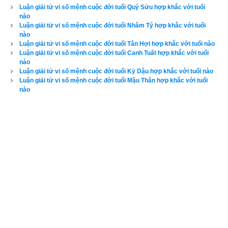
Đinh Tỵ
 (
丁巳
) là kết hợp thứ 54 trong hệ thống đánh số 
Can 
Luận giải tử vi số mệnh cuộc đời tuổi Quý Sửu hợp khắc với tuổi
Chi
 của người Á Đông. Nó được kết hợp từ
Thiên can Đinh
nào
Luận giải tử vi số mệnh cuộc đời tuổi Nhâm Tý hợp khắc với tuổi
(Số thứ tự 4 - Âm Hỏa) và
Địa chi Tỵ
 (Số thứ tự 6 - Âm Hỏa). 
nào
Trong chu kỳ
bảng lục thập hoa giáp
 nó xuất hiện trước
Mậu 
Luận giải tử vi số mệnh cuộc đời tuổi Tân Hợi hợp khắc với tuổi nào
Luận giải tử vi số mệnh cuộc đời tuổi Canh Tuất hợp khắc với tuổi
Ngọ
 và sau 
Bính Thìn
. Năm Đinh Tỵ là các năm: 1797, 1857, 
nào
1917, 1977, 2037, 2097, 2157, 2217. Thiên can Đinh thuộc âm 
Luận giải tử vi số mệnh cuộc đời tuổi Kỷ Dậu hợp khắc với tuổi nào
Hỏa tương hòa với Địa chi Tỵ thuộc âm Hỏa. Gốc ngọn của 
Luận giải tử vi số mệnh cuộc đời tuổi Mậu Thân hợp khắc với tuổi
nào
can chi tương hòa, hỗ trợ mạnh mẽ nên những người trong 
lứa tuổi này xuất hiện nhiều nhân tài.
Đinh Tỵ
 có ngũ hành 
niên mệnh (hay
ngũ hành nạp âm
) là Sa trung Thổ (
Đất pha 
cát
). 
“Sa” là cát, “Trung” là pha trộn, hỗn tạp còn “Thổ” là đất 
nên Sa trung Thổ là Đất pha cát, là một dạng thổ nhưỡng pha 
tạp giữa đất và cát, thường gặp ở lưu vực các con sông
. Độc 
giả tìm hiểu sâu hơn về mệnh
Sa trung Thổ
 qua bài viết sau 
đây: 
“
Luận giải chi tiết về tính cách, công việc, tình duyên, 
xung khắc mệnh Sa trung Thổ (Đất pha cát)
”
Đa số độc giả hiện nay đều không am hiểu về phong thủy cứ 