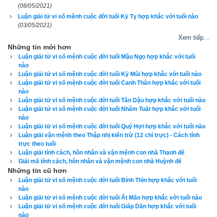
(08/05/2021)
tế. Hãy thử một lần để cảm nhận sự khác biệt so với các 
Luận giải tử vi số mệnh cuộc đời tuổi Kỷ Tỵ hợp khắc với tuổi nào
phần mềm lịch vạn niên khác.
(03/05/2021)
Xem tiếp...
Những tin mới hơn
Luận giải tử vi số mệnh cuộc đời tuổi Mậu Ngọ hợp khắc với tuổi
Lịch vạn niên - Chọn giờ tốt ngày đẹp
nào
Luận giải tử vi số mệnh cuộc đời tuổi Kỷ Mùi hợp khắc với tuổi nào
Luận giải tử vi số mệnh cuộc đời tuổi Canh Thân hợp khắc với tuổi
nào
Luận giải tử vi số mệnh cuộc đời tuổi Tân Dậu hợp khắc với tuổi nào
Ngày cần xem
Luận giải tử vi số mệnh cuộc đời tuổi Nhâm Tuất hợp khắc với tuổi
Ngày khởi sự (DL)
nào
Luận giải tử vi số mệnh cuộc đời tuổi Quý Hợi hợp khắc với tuổi nào
Giờ khởi sự
Luận giải vận mệnh theo Thập nhị kiến trừ (12 chỉ trực) - Cách tính
trực theo tuổi
Luận giải tính cách, hôn nhân và vận mệnh con nhà Thanh đế
Giải mã tính cách, hôn nhân và vận mệnh con nhà Huỳnh đế
Những tin cũ hơn
Xem ngày
Luận giải tử vi số mệnh cuộc đời tuổi Bính Thìn hợp khắc với tuổi
nào
Luận giải tử vi số mệnh cuộc đời tuổi Ất Mão hợp khắc với tuổi nào
Luận giải tử vi số mệnh cuộc đời tuổi Giáp Dần hợp khắc với tuổi
nào