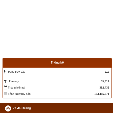
Thống kê
Đang truy cập
119
35,914
Hôm nay
Tháng hiện tại
382,432
Tổng lượt truy cập
153,115,571