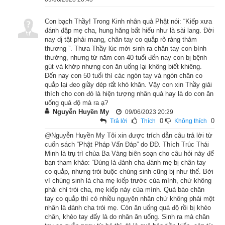
mà chiêm ngưỡng.
Con bạch Thầy! Trong Kinh nhân quả Phật nói: “Kiếp xưa
Khi ấy Phật thuyết pháp Tứ diệu đế cho mọi người nghe. 
đánh đập mẹ cha, hung hăng bất hiếu như là sài lang. Đời
nay dị tật phải mang, chân tay co quắp rõ ràng thảm
Chàng nghe rồi tâm ý được khai mở, đắc quả Tu-đà-hoàn. Khi 
thương ”. Thưa Thầy lúc mới sinh ra chân tay con bình
về nhà liền thưa với cha mẹ xin xuất gia tu tập.
thường, nhưng từ năm con 40 tuổi đến nay con bị bệnh
gút và khớp nhưng con ăn uống lại không biết khiêng.
Đến nay con 50 tuổi thì các ngón tay và ngón chân co
Cha mẹ nghe vậy rồi, do lòng thương không muốn trái ý con, 
quắp lại đeo giầy dép rất khó khăn. Vậy con xin Thầy giải
liền cùng đi đến chỗ Phật xin cho con xuất gia. Phật nói: “Lành 
thích cho con đó là hiện tượng nhân quả hay là do con ăn
thay đó, tỳ-kheo!” Tức thì, râu tóc tự nhiên rụng sạch, áo cà-
uống quá độ mà ra ạ?
Nguyễn Huyền My
09/06/2023 20:29
sa hiện ra nơi thân, thành một vị sa-môn oai nghi đầy đủ. 
0
0
Trả lời
Thích
Không thích
Chuyên cần tu tập, chẳng bao lâu đắc quả A-La-hán, đủ Ba trí 
@Nguyễn Huyền My Tôi xin được trích dẫn câu trả lời từ
sáng, Sáu phép thần thông, Tám môn giải thoát, khắp cõi trời 
cuốn sách “Phật Pháp Vấn Đáp” do ĐĐ. Thích Trúc Thái
Minh là trụ trì chùa Ba Vàng biên soạn cho câu hỏi này để
người ai gặp cũng đều kính trọng, ngưỡng mộ.
bạn tham khảo: “Đúng là đánh cha đánh mẹ bị chân tay
co quắp, nhưng trói buộc chúng sinh cũng bị như thế. Bởi
Chư tỳ-kheo thấy việc như vậy, thưa hỏi Phật rằng: “Bạch Thế 
vì chúng sinh là cha mẹ kiếp trước của mình, chứ không
Tôn! Vị tỳ-kheo Oai Đức này trước đã trồng những căn lành gì 
phải chỉ trói cha, mẹ kiếp này của mình. Quả báo chân
tay co quắp thì có nhiều nguyên nhân chứ không phải một
mà nay sinh ra có hình tướng xinh đẹp, dung nhan tươi tỉnh, ai 
nhân là đánh cha trói mẹ. Còn ăn uống quá độ rồi bị khèo
gặp cũng đều kính ngưỡng, lại được gặp Phật mà xuất gia 
chân, khèo tay đấy là do nhân ăn uống. Sinh ra mà chân