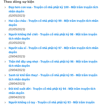
Theo dòng sự kiện
Phật lại dạy rằng: “Người đi đường thuở ấy thay hoa tươi 
Đẹp hơn con vua - Truyện cổ nhà phật kỳ 100 - Một trăm truyện tích
cúng Phật và quét dọn trong tháp, nay là tỳ-kheo Oai Đức đó.”
nhân duyên
(02/05/2023)
Hai cậu cháu - Truyện cổ nhà phật kỳ 99 - Một trăm truyện tích nhân
Các vị tỳ-kheo nghe Phật thuyết nhân duyên này xong thảy 
duyên
đều vui mừng tin nhận.
(01/05/2023)
Người không thể chết - Truyện cổ nhà phật kỳ 98 - Một trăm truyện
Để đọc online trọn bộ Sách Một trăm truyện tích nhân duyên 
tích nhân duyên
(01/05/2023)
kích vào
đây
. Hãy ủng hộ website bằng cách truy cập lịch vạn 
Người xấu xí - Truyện cổ nhà phật kỳ 97 - Một trăm truyện tích nhân
niên trên xemvm.com. Lịch vạn niên của chúng tôi không chỉ 
duyên
có các tính năng cơ bản như đổi lịch dương sang lịch âm,
lịch 
(29/04/2023)
can chi
,
lịch tiết khí
,
xem ngày giờ Hoàng Đạo – Hắc Đạo
, 
Thân thể đầy ung nhọt - Truyện cổ nhà phật kỳ 96 - Một trăm truyện
tích nhân duyên
xem ngày theo Ngọc hạp thông thư,
xem ngày theo nhị thập 
(29/04/2023)
bát tú
 mà còn có nhiều tính năng nâng cao khác như
xem 
Sanh tử khổ lắm thay! - Truyện cổ nhà phật kỳ 95 - Một trăm truyện
tích nhân duyên
ngày xung khắc với tuổi
,
xem ngày theo Kinh Kim Phù
,
Xem 
(28/04/2023)
ngày theo Lục Diệu
,
xem ngày theo Đổng Công tuyển nhật (12 
Đói khổ suốt đời - Truyện cổ nhà phật kỳ 94 - Một trăm truyện tích
trực)
,
Bành Tổ kỵ nhật
,
xem ngày xuất hành theo Khổng Minh
,
nhân duyên
(28/04/2023)
chọn hướng tốt xuất hành
,
xem giờ tốt theo Lý Thuần Phong
, 
Người không có tay - Truyện cổ nhà phật kỳ 93 - Một trăm truyện
Quỷ Cốc Tử, xem ngày tốt xấu theo dân gian…nên vinh dự 