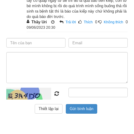
tay co quắp ngay từ bé thì đó là quả báo tiền kiếp, còn từ
đắc đạo?”
bé mình không bị rồi do quá trình mình sống buông thả rồi
sinh ra bệnh tật thì là báo của kiếp này chứ không phải là
Phật bảo chư tỳ-kheo: “Các ngươi hãy chú tâm lắng nghe, ta 
do quả báo đời trước.
Thầy Uri
0
0
sẽ vì các ngươi mà phân biệt giảng nói. Về thuở quá khứ 
Trả lời
Thích
Không thích
09/06/2023 20:30
cách đây chín mươi mốt kiếp, xứ Ba-la-nại có vị Phật ra đời 
hiệu là Tỳ-bà-thi. Hóa duyên đã mãn, Phật liền nhập Niết-bàn.
Bấy giờ có vị vua tên là Bàn-đầu-mạt-đế, thu gom xá-lỵ Phật 
rồi dựng bốn tòa tháp quý cao đến một do-tuần, đặt vào bên 
trong để cúng dường. Về sau, có người khách đi đường vào 
lễ Phật, thấy hoa trên điện thờ đã héo, lại thêm bụi bặm bao 
phủ nhiều nơi, liền tự đi kiếm hoa tươi mà thay vào bình, rồi lại 
lau chùi bụi bặm, quét dọn sạch sẽ mọi nơi trong tháp. Nhờ 
công đức ấy, trải qua chín mươi mốt kiếp không đọa vào các 
chốn địa ngục, súc sanh, ngạ quỷ, sinh ra trong cõi trời người 
thường có hình dung xinh đẹp, lại luôn được mọi người tự 
nhiên kính ngưỡng, cho đến nay được gặp Phật, xuất gia đắc 
đạo.”