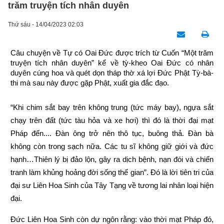
trăm truyện tích nhân duyên
Thứ sáu - 14/04/2023 02:03
Câu chuyện về Tự có Oai Đức được trích từ Cuốn “Một trăm 
truyện tích nhân duyên” kể về tỳ-kheo Oai Đức có nhân 
duyên cúng hoa và quét dọn tháp thờ xá lợi Đức Phật Tỳ-bà-
thi mà sau này được gặp Phật, xuất gia đắc đạo.
“Khi chim sắt bay trên không trung (tức máy bay), ngựa sắt 
chạy trên đất (tức tàu hỏa và xe hơi) thì đó là thời đại mạt 
Pháp đến.... Đàn ông trở nên thô tục, buông thả. Đàn bà 
không còn trong sạch nữa. Các tu sĩ không giữ giới và đức 
hạnh…Thiên lý bị đảo lộn, gây ra dịch bệnh, nạn đói và chiến 
tranh làm khủng hoảng đời sống thế gian”. Đó là lời tiên tri của 
đại sư Liên Hoa Sinh của Tây Tạng về tương lai nhân loại hiện 
đại.
Đức Liên Hoa Sinh còn dự ngôn rằng: vào thời mạt Pháp đó, 