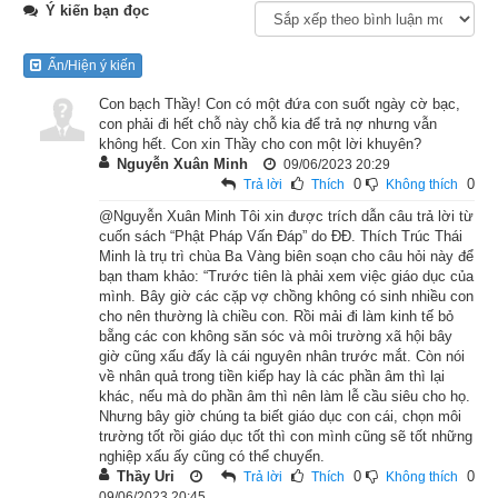
Hội
Ý kiến bạn đọc
Lúc ấy, Phật ở thành Ca-tỳ-la-vệ, dưới gốc cây Ni-câu-đà. 
Ẩn/Hiện ý kiến
Trong thành có một trưởng giả vô cùng giàu có, chọn một 
Con bạch Thầy! Con có một đứa con suốt ngày cờ bạc,
người thuộc gia đình hào tộc mà cưới làm vợ. Không bao lâu 
con phải đi hết chỗ này chỗ kia để trả nợ nhưng vẫn
người vợ có thai, rồi sinh được một bé trai. Khi sinh ra thân 
không hết. Con xin Thầy cho con một lời khuyên?
thể xinh đẹp, khôi ngô kỳ vĩ, mọi người ai thấy cũng đều tự 
Nguyễn Xuân Minh
09/06/2023 20:29
0
0
Trả lời
Thích
Không thích
nhiên mến mộ, kính ngưỡng. Cha mẹ thấy vậy liền đặt tên 
@Nguyễn Xuân Minh Tôi xin được trích dẫn câu trả lời từ
cho là Oai Đức.
cuốn sách “Phật Pháp Vấn Đáp” do ĐĐ. Thích Trúc Thái
Minh là trụ trì chùa Ba Vàng biên soạn cho câu hỏi này để
Qua nhiều năm, Oai Đức dần dần lớn lên, tánh tình hiền hòa. 
bạn tham khảo: “Trước tiên là phải xem việc giáo dục của
Lạ một điều là ai gặp chàng dù mới lần đầu cũng đều tin phục, 
mình. Bây giờ các cặp vợ chồng không có sinh nhiều con
cho nên thường là chiều con. Rồi mải đi làm kinh tế bỏ
kính ngưỡng.
bẵng các con không săn sóc và môi trường xã hội bây
giờ cũng xấu đấy là cái nguyên nhân trước mắt. Còn nói
Một hôm, Oai Đức cùng đi với các vị thân hữu đến lễ bái cúng 
về nhân quả trong tiền kiếp hay là các phần âm thì lại
khác, nếu mà do phần âm thì nên làm lễ cầu siêu cho họ.
dường Phật. Khi nhìn thấy đức Thế Tôn với ba mươi hai 
Nhưng bây giờ chúng ta biết giáo dục con cái, chọn môi
tướng tốt, tám mươi vẻ đẹp, hào quang chiếu sáng quanh 
trường tốt rồi giáo dục tốt thì con mình cũng sẽ tốt những
nghiệp xấu ấy cũng có thể chuyển.
thân, oai nghi rực rỡ thù thắng vô cùng, chàng Oai Đức lấy 
Thầy Uri
0
0
Trả lời
Thích
Không thích
làm vui mừng, hân hoan, liền lễ Phật rồi đứng sang một bên 
09/06/2023 20:45