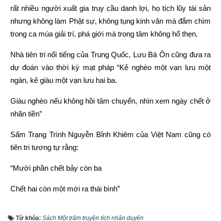
rất nhiều người xuất gia truy cầu danh lợi, họ tích lũy tài sản 
nhưng không làm Phật sự, không tụng kinh văn mà đắm chìm 
trong ca múa giải trí, phá giới mà trong tâm không hổ thẹn.
Nhà tiên tri nổi tiếng của Trung Quốc, Lưu Bá Ôn cũng đưa ra 
dự đoán vào thời kỳ mạt pháp “Kẻ nghèo một vạn lưu một 
ngàn, kẻ giàu một vạn lưu hai ba.
Giàu nghèo nếu không hồi tâm chuyển, nhìn xem ngày chết ở 
nhãn tiền”
Sấm Trạng Trình Nguyễn Bỉnh Khiêm của Việt Nam cũng có 
tiên tri tương tự rằng:
“Mười phần chết bảy còn ba
Chết hai còn một mới ra thái bình”
“Người làm việc thiện thì được thấy, kẻ làm việc ác không 
Từ khóa:
Sách Một trăm truyện tích nhân duyên