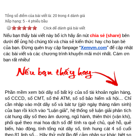
được xem.
Trên đời có người hành Đại Thiện, gặp kiếp nạn này cũng bình 
Tổng số điểm của bài viết là: 20 trong 4 đánh giá
Xếp hạng:
an”
5
-
4
phiếu bầu
Click để đánh giá bài viết
Nếu bạn thấy bài viết này bổ ích hãy ấn nút 
chia sẻ (share) 
bên 
dưới để ủng hộ chúng tôi và chia sẻ kiến thức hay cho bạn bè 
của bạn. Đừng quên truy cập fanpage
“
Xemvm.com
” để cập nhật 
các bài viết và các chương trình khuyến mãi mới nhất. Cám ơn 
bạn rất nhiều!
Phần mềm xem bói dãy số bất kỳ của số tài khoản ngân hàng, 
số CCCD, số CMT, số thẻ ATM, số sổ bảo hiểm xã hội… Chỉ 
cần nhập vào một dãy số và bát tự (giờ ngày tháng năm sinh) 
của bạn rồi kích vào “Luận giải”, hệ thống sẽ luận giải phân tích 
cát hung dãy số theo âm dương, ngũ hành, thiên thời (vận khí), 
phối quẻ theo mai hoa dịch số để tính ra quẻ chủ, quẻ hỗ, quẻ 
Như vậy chúng ta đang sống trong thời gian cuối cùng của 
biến, hào động, tính tổng nút dãy số, tính hung cát 4 số cuối 
thời kỳ mạt pháp khi mà đạo đức nhân loại suy đồi, bại hoại 
theo 81 linh số… Hãy thử một lần để cảm nhận sự khác biệt so 