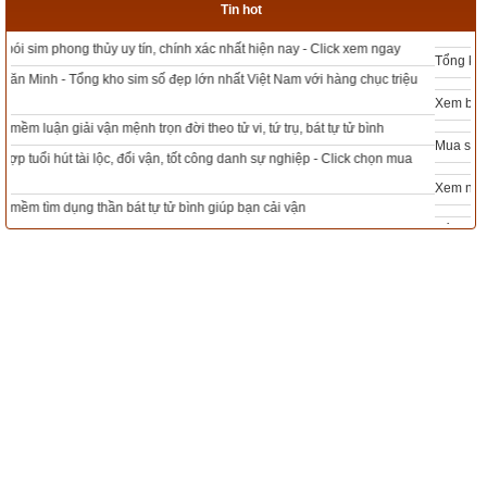
Tin hot
Tổng kho sim phong thủy - Sim hợp tuổi - Sim hợp mệnh giá rẻ nhất thị trường
Xem bói sim phong thủy theo khoa học tử vi, tứ trụ chính xác nhất
Mua sim Thần tài, Thần tài theo bạn! Giao sim miễn phí
Xem ngày đẹp - chọn ngày tốt khởi sự theo kinh dịch chính xác nhất
Tổng Kho Sim Năm sinh 0x - 9x - 8x -7x -6x giá rẻ nhất thị trường - Click xem
ngay