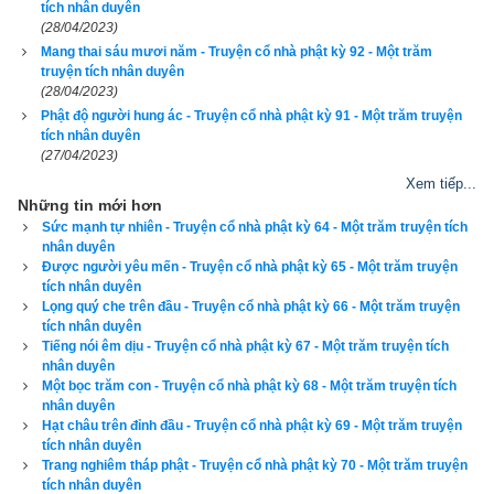
tích nhân duyên
được độc giả bình chọn là phần mềm lịch vạn niên số 1 hiện 
(28/04/2023)
Mang thai sáu mươi năm - Truyện cổ nhà phật kỳ 92 - Một trăm
nay. Phiên bản
lịch vạn niên 202
3 hoàn toàn mới của chúng tôi 
truyện tích nhân duyên
không những giao diện đẹp, dễ sử dụng mà còn luận giải 
(28/04/2023)
chính xác và chi tiết từng mục giúp độc giả dễ dàng lựa chọn 
Phật độ người hung ác - Truyện cổ nhà phật kỳ 91 - Một trăm truyện
tích nhân duyên
được ngày tốt, giờ đẹp để khởi sự công việc. Hãy thử một lần 
(27/04/2023)
để cảm nhận sự khác biệt so với các phần mềm lịch vạn sự 
Xem tiếp...
khác.
Những tin mới hơn
Sức mạnh tự nhiên - Truyện cổ nhà phật kỳ 64 - Một trăm truyện tích
nhân duyên
Được người yêu mến - Truyện cổ nhà phật kỳ 65 - Một trăm truyện
tích nhân duyên
Lịch vạn niên - Chọn giờ tốt ngày đẹp
Lọng quý che trên đầu - Truyện cổ nhà phật kỳ 66 - Một trăm truyện
tích nhân duyên
Tiếng nói êm dịu - Truyện cổ nhà phật kỳ 67 - Một trăm truyện tích
nhân duyên
Ngày cần xem
Một bọc trăm con - Truyện cổ nhà phật kỳ 68 - Một trăm truyện tích
nhân duyên
Ngày khởi sự (DL)
Hạt châu trên đỉnh đầu - Truyện cổ nhà phật kỳ 69 - Một trăm truyện
tích nhân duyên
Giờ khởi sự
Trang nghiêm tháp phật - Truyện cổ nhà phật kỳ 70 - Một trăm truyện
tích nhân duyên