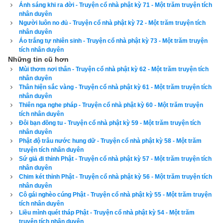
Ánh sáng khi ra đời - Truyện cổ nhà phật kỳ 71 - Một trăm truyện tích
nhân duyên
Người luôn no đủ - Truyện cổ nhà phật kỳ 72 - Một trăm truyện tích
Xem ngày
nhân duyên
Áo trắng tự nhiên sinh - Truyện cổ nhà phật kỳ 73 - Một trăm truyện
tích nhân duyên
Những tin cũ hơn
Mùi thơm nơi thân - Truyện cổ nhà phật kỳ 62 - Một trăm truyện tích
Tác giả bài viết:
Thầy Uri – Tổng biên tập chuyên mục giác ngộ
nhân duyên
Nguồn tin:
Trích từ cuốn Sách Một trăm truyện tích nhân duyên
Thân hiện sắc vàng - Truyện cổ nhà phật kỳ 61 - Một trăm truyện tích
nhân duyên
Thiên nga nghe pháp - Truyện cổ nhà phật kỳ 60 - Một trăm truyện
tích nhân duyên
Đôi bạn đồng tu - Truyện cổ nhà phật kỳ 59 - Một trăm truyện tích
nhân duyên
Phật độ trâu nước hung dữ - Truyện cổ nhà phật kỳ 58 - Một trăm
truyện tích nhân duyên
Sứ giả đi thỉnh Phật - Truyện cổ nhà phật kỳ 57 - Một trăm truyện tích
nhân duyên
Chim két thỉnh Phật - Truyện cổ nhà phật kỳ 56 - Một trăm truyện tích
nhân duyên
Cô gái nghèo cúng Phật - Truyện cổ nhà phật kỳ 55 - Một trăm truyện
tích nhân duyên
Liều mình quét tháp Phật - Truyện cổ nhà phật kỳ 54 - Một trăm
truyện tích nhân duyên