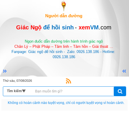
Người dẫn đường
Giác Ngộ 
để hồi sinh
-
 xem
VM
.com
Ngọn đuốc dẫn dường trên hành trình giác ngộ
Chân Lý – Phật Pháp – Tâm linh – Tâm hồn – Giải thoát …
Fanpage: Giác ngộ để hồi sinh -  Zalo: 0926.138.186 - Hotline: 
0926.138.186
Thứ sáu, 07/08/2026
Nếu như không chịu học tập thì cho dù đi vạn dặm đường cũng chỉ là anh đưa
thư.