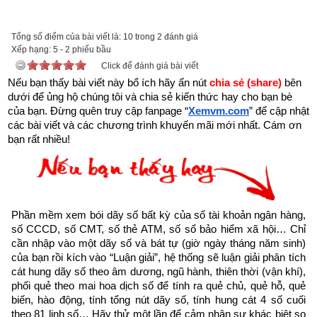
tai-sach-hat-giong-tam-hon-pdf-10.html
để tải về Ebook Sách Hạt giống tâm hồn hoặc liên hệ Zalo: 
Tổng số điểm của bài viết là: 10 trong 2 đánh giá
0926.138.186 để nhận trực tiếp file pdf.
Xếp hạng:
5
-
2
phiếu bầu
Click để đánh giá bài viết
Sau đây là Câu chuyện về Sức mạnh của sự tập trung được 
Nếu bạn thấy bài viết này bổ ích hãy ấn nút 
chia sẻ (share) 
bên 
dưới để ủng hộ chúng tôi và chia sẻ kiến thức hay cho bạn bè 
trích từ Cuốn “Hạt giống tâm hồn tập 10” của nhà xuất bản 
của bạn. Đừng quên truy cập fanpage
“
Xemvm.com
” để cập nhật 
tổng hợp TP. Hồ Chí Minh
các bài viết và các chương trình khuyến mãi mới nhất. Cám ơn 
bạn rất nhiều!
Ngày nhỏ, tôi có một thói quen rất xấu là “cả thèm chóng 
chán”. Một ngày mùa hè nắng chói, cha đã chỉ cho tồi một thử 
nghiệm thú vị từ chiếc kính lúp và một tờ báo. Khi ông di 
chuyển chiếc kính trên tờ báo từ điểm này sang điểm khác, 
Phần mềm xem bói dãy số bất kỳ của số tài khoản ngân hàng, 
không có gì thay đổi. Nhưng khi ông dùng chiếc kính hứng 
số CCCD, số CMT, số thẻ ATM, số sổ bảo hiểm xã hội… Chỉ 
ánh mặt trời và hướng nó vào một điểm nhất định và giữ 
cần nhập vào một dãy số và bát tự (giờ ngày tháng năm sinh) 
nguyên chiếc kính trong một khoảng thời gian thì lửa bốc lên 
của bạn rồi kích vào “Luận giải”, hệ thống sẽ luận giải phân tích 
cát hung dãy số theo âm dương, ngũ hành, thiên thời (vận khí), 
làm cháy một lỗ trên tờ báo. Tôi kinh ngạc trước thử nghiệm 
phối quẻ theo mai hoa dịch số để tính ra quẻ chủ, quẻ hỗ, quẻ 
của cha nhưng không hiểu được ý nghĩa của nó. Một lúc sau, 
biến, hào động, tính tổng nút dãy số, tính hung cát 4 số cuối 
cha tôi giải thích rằng nguyên tác thử nghiệm này cũng giống 
theo 81 linh số… Hãy thử một lần để cảm nhận sự khác biệt so 