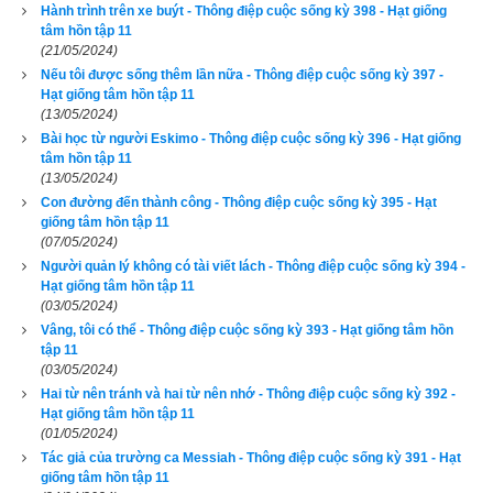
Hành trình trên xe buýt - Thông điệp cuộc sống kỳ 398 - Hạt giống
tâm hồn tập 11
(21/05/2024)
Nếu tôi được sống thêm lần nữa - Thông điệp cuộc sống kỳ 397 -
Lịch vạn niên - Chọn giờ tốt ngày đẹp
Hạt giống tâm hồn tập 11
(13/05/2024)
Bài học từ người Eskimo - Thông điệp cuộc sống kỳ 396 - Hạt giống
tâm hồn tập 11
Ngày cần xem
(13/05/2024)
Ngày khởi sự (DL)
Con đường đến thành công - Thông điệp cuộc sống kỳ 395 - Hạt
giống tâm hồn tập 11
Giờ khởi sự
(07/05/2024)
Người quản lý không có tài viết lách - Thông điệp cuộc sống kỳ 394 -
Hạt giống tâm hồn tập 11
(03/05/2024)
Xem ngày
Vâng, tôi có thể - Thông điệp cuộc sống kỳ 393 - Hạt giống tâm hồn
tập 11
(03/05/2024)
Hai từ nên tránh và hai từ nên nhớ - Thông điệp cuộc sống kỳ 392 -
Hạt giống tâm hồn tập 11
(01/05/2024)
Tác giả bài viết:
Thầy Uri – Tổng biên tập chuyên mục giác ngộ
Nguồn tin:
Trích từ cuốn Sách Hạt giống tâm hồn tập 10
Tác giả của trường ca Messiah - Thông điệp cuộc sống kỳ 391 - Hạt
giống tâm hồn tập 11