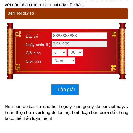
với các phần mềm xem bói dãy số khác.
với nguyên tắc áp dụng vào mọi việc làm của chúng ta: Để 
thành công, chúng ta cần tập trung tất cả sức lực cho đến khi 
Xem bói dãy số
hoàn thành mục tiêu.
Dãy số
Ngày sinh(DL)
Giờ sinh
Giới tính
Luận giải
Nếu bạn có bất cứ câu hỏi hoặc ý kiến góp ý để bài viết này… 
hoàn thiện hơn vui lòng
 để lại một bình luận bên dưới để chúng 
ta có thể thảo luận thêm!
Để đọc online trọn bộ Sách Hạt giống tâm hồn kích vào
đây
. 
Hãy ủng hộ website bằng cách truy cập lịch vạn niên trên 