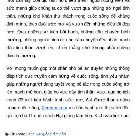
một bàn tay xoa dịu tâm hồn, tiếp thêm nguồn động viên và 
sức mạnh giúp chúng ta có thể vượt qua những trở ngại tinh 
thần, những khó khăn thử thách trong cuộc sống để khẳng 
định mình, theo đuổi ước mơ và vươn đến những điều tốt đẹp 
hơn. Qua những sự kiện bất hạnh, những câu chuyện bình 
thường, những người bình dị, các câu chuyện đều nhấn mạnh 
đến tinh thần vượt lên, chiến thắng chứ không phải những 
điều lạ thường.
Với mong muốn góp một phần nhỏ bé lan truyền những thông 
điệp tích cực truyền cảm hứng về cuộc sống, tình yêu nhằm 
giúp những người đang tuyệt vọng bế tắc trong cuộc sống trở 
lên mạnh mẽ hơn, giúp họ vực dậy tinh thần, vượt qua nghịch 
cảnh để viết tiếp hành trình ước mơ, đạt được thành công 
trong cuộc sống,
Xemvm.com
 xin hân hạnh giới thiệu tới độc 
giả trọn bộ 11 
cuốn sách Hạt giống tâm hồn
. 
Kích vào link sau:
https://xemvm.com/thu-vien-ebooks/sach-ky-nang-song/link-
Từ khóa:
Sách Hạt giống tâm hồn