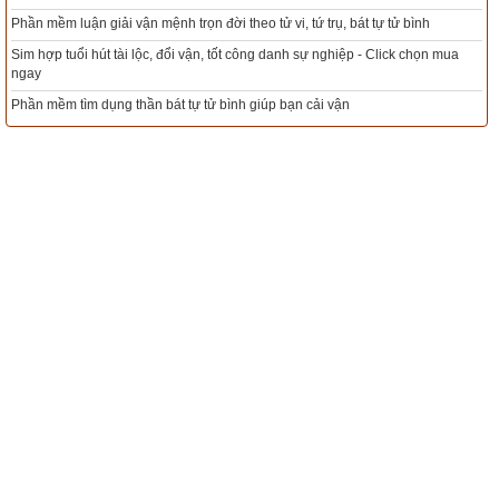
nh
Mua sim Thần tài, Thần tài theo bạn! Giao sim miễn phí
ọn mua
Xem ngày đẹp - chọn ngày tốt khởi sự theo kinh dịch chính xác nhất
Tổng Kho Sim Năm sinh 0x - 9x - 8x -7x -6x giá rẻ nhất thị trường - Click
ngay