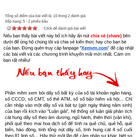
tai-sach-hat-giong-tam-hon-pdf-10.html
để tải về Ebook Sách Hạt giống tâm hồn hoặc liên hệ Zalo: 
Tổng số điểm của bài viết là: 10 trong 2 đánh giá
0926.138.186 để nhận trực tiếp file pdf.
Xếp hạng:
5
-
2
phiếu bầu
Click để đánh giá bài viết
Sau đây là Câu chuyện về Gia tài của ông Ditto được trích từ 
Nếu bạn thấy bài viết này bổ ích hãy ấn nút 
chia sẻ (share) 
bên 
dưới để ủng hộ chúng tôi và chia sẻ kiến thức hay cho bạn bè 
Cuốn “Hạt giống tâm hồn tập 10” của nhà xuất bản tổng hợp 
của bạn. Đừng quên truy cập fanpage
“
Xemvm.com
” để cập nhật 
TP. Hồ Chí Minh
các bài viết và các chương trình khuyến mãi mới nhất. Cám ơn 
bạn rất nhiều!
Món quà quý giá nhất mà bạn có thể trao tặng cho người khác 
chính là sự quan tâm chân thành.
- Richard Moss
Phần mềm xem bói dãy số bất kỳ của số tài khoản ngân hàng, 
Tôi đứng lặng bên giường vào thời khắc cuối cùng trước khi 
số CCCD, số CMT, số thẻ ATM, số sổ bảo hiểm xã hội… Chỉ 
ông Ditto rời xa thế giới. Giữa màu trắng của gối và ga 
cần nhập vào một dãy số và bát tự (giờ ngày tháng năm sinh) 
của bạn rồi kích vào “Luận giải”, hệ thống sẽ luận giải phân tích 
giường, người đàn ông da đen ấy nhỏ bé một cách tội nghiệp. 
cát hung dãy số theo âm dương, ngũ hành, thiên thời (vận khí), 
Đầu ông như lọt giữa tấm áo gối. Tôi không còn thấy nhịp tim 
phối quẻ theo mai hoa dịch số để tính ra quẻ chủ, quẻ hỗ, quẻ 
của ông. Dường như linh hồn ông đang lìa khỏi xác tựa như 
biến, hào động, tính tổng nút dãy số, tính hung cát 4 số cuối 
theo 81 linh số… Hãy thử một lần để cảm nhận sự khác biệt so 
một con bướm đêm mới lột xác nhẹ nhàng nâng đôi cánh yếu 