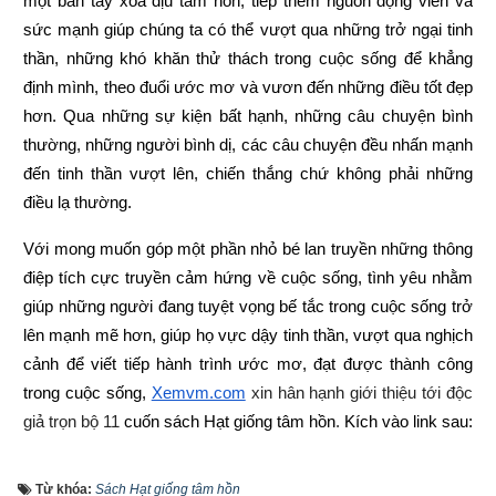
một bàn tay xoa dịu tâm hồn, tiếp thêm nguồn động viên và 
sức mạnh giúp chúng ta có thể vượt qua những trở ngại tinh 
thần, những khó khăn thử thách trong cuộc sống để khẳng 
định mình, theo đuổi ước mơ và vươn đến những điều tốt đẹp 
hơn. Qua những sự kiện bất hạnh, những câu chuyện bình 
thường, những người bình dị, các câu chuyện đều nhấn mạnh 
đến tinh thần vượt lên, chiến thắng chứ không phải những 
điều lạ thường.
Với mong muốn góp một phần nhỏ bé lan truyền những thông 
điệp tích cực truyền cảm hứng về cuộc sống, tình yêu nhằm 
giúp những người đang tuyệt vọng bế tắc trong cuộc sống trở 
lên mạnh mẽ hơn, giúp họ vực dậy tinh thần, vượt qua nghịch 
cảnh để viết tiếp hành trình ước mơ, đạt được thành công 
trong cuộc sống,
Xemvm.com
 xin hân hạnh giới thiệu tới độc 
giả trọn bộ 11 
cuốn sách Hạt giống tâm hồn
. 
Kích vào link sau:
https://xemvm.com/thu-vien-ebooks/sach-ky-nang-song/link-
Từ khóa:
Sách Hạt giống tâm hồn