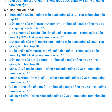
Vấn đề chính là thời gian - Thông điệp cuộc sống kỳ 383 - Hạt giống
tâm hồn tập 10
Những tin cũ hơn
Trên chiến tuyến - Thông điệp cuộc sống kỳ 372 - Hạt giống tâm hồn
tập 10
Tôi thay vào giường ông một tấm ra mới trắng tinh sạch sẽ và 
Sức mạnh của một bức thư cảm ơn - Thông điệp cuộc sống kỳ 371 -
Hạt giống tâm hồn tập 10
đắp nó ngang ngực ông. Gương mặt ông ánh lên nét vui tươi. 
Abe Lincoln và khoản tiền lớn đầu tiên trong đời - Thông điệp cuộc
“A, tôi cảm ơn cô nhiều lắm. Tôi thấy đỡ nhiều rồi, thật đấy. ” - 
sống kỳ 370 - Hạt giống tâm hồn tập 10
Ông nói, rồi nhấc cánh tay xương xẩu yếu đuối và run rẩy dò 
Sự giúp đỡ của một người bạn - Thông điệp cuộc sống kỳ 369 - Hạt
giống tâm hồn tập 10
dẫm ngăn kéo trong cái bàn cạnh giường. Ông lấy ra một 
Cuộc chiến giữa người mẹ và chất kích thích - Thông điệp cuộc
đồng xu sáng bóng và trao cho tôi. “Nó chẳng đáng gì so với 
sống kỳ 368 - Hạt giống tâm hồn tập 10
Sức mạnh của sự tập trung - Thông điệp cuộc sống kỳ 367 - Hạt
lòng tốt của cô, nhưng hôm nay quả là một ngày rất lạnh và tôi 
giống tâm hồn tập 10
nghĩ một cốc cà phê nóng hổi có thể giúp cô thoải mái phần 
Mike, tôi và chiếc bánh - Thông điệp cuộc sống kỳ 366 - Hạt giống
tâm hồn tập 10
nào. ” - Ông nói.
Thiên đường trên mặt đất - Thông điệp cuộc sống kỳ 365 - Hạt giống
tâm hồn tập 10
Khi ngăn kéo được mở ra, tôi thấy trong đó có khoảng hai 
Cô bé trong trận bão tuyết - Thông điệp cuộc sống kỳ 364 - Hạt giống
chục đồng xu, chúng nằm rải rác giữa đồ dùng cá nhân của 
tâm hồn tập 10
Mẻ cá để đời - Thông điệp cuộc sống kỳ 363 - Hạt giống tâm hồn tập
ông. Đó là tất cả gia tài người đàn ông tội nghiệp này có được. 
10
Lẽ ra lúc đó tôi nên nhận tấm thịnh tình của ông. Nhưng thay 
vào đó, tôi đã phản ứng một cách