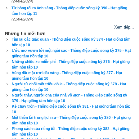
(24/04/2024)
làm sao cô có thể chịu đựng được trong khi chính tôi còn 
Từ bóng tối ra ánh sáng - Thông điệp cuộc sống kỳ 390 - Hạt giống
tâm hồn tập 11
không thể chịu đựng nổi cơ thể mình”. Và rồi ông nhăn mặt lại 
(21/04/2024)
một cách khôi hài khiến tôi phải bật cười. Thấy tôi cười, ông 
Xem tiếp...
cũng cười theo. Chúng tôi bất giác nhìn nhau, một cảm giác 
Những tin mới hơn
ấm áp lạ thường bỗng len lỏi khắp phòng khiến bầu không khí 
Tìm lại các giác quan - Thông điệp cuộc sống kỳ 374 - Hạt giống tâm
hồn tập 10
dường như dịu xuống và vết thương của ông cũng bớt nhức 
Ước mơ vươn tới một ngôi sao - Thông điệp cuộc sống kỳ 375 - Hạt
nhối hơn. Từ đó, tôi không còn thấy bận lòng khi gặp gỡ người 
giống tâm hồn tập 10
Những chiếc xe miễn phí - Thông điệp cuộc sống kỳ 376 - Hạt giống
đàn ông này nữa.
tâm hồn tập 10
Vùng đất mặt trời dát vàng - Thông điệp cuộc sống kỳ 377 - Hạt
giống tâm hồn tập 10
Người từ chối một triệu đô la - Thông điệp cuộc sống kỳ 378 - Hạt
giống tâm hồn tập 10
Người thầy, người cha của nhà vô địch - Thông điệp cuộc sống kỳ
379 - Hạt giống tâm hồn tập 10
Kẻ chạy trốn - Thông điệp cuộc sống kỳ 381 - Hạt giống tâm hồn tập
10
Một thiên tài trong lịch sử - Thông điệp cuộc sống kỳ 380 - Hạt giống
tâm hồn tập 10
Phong cách của riêng tôi - Thông điệp cuộc sống kỳ 382 - Hạt giống
tâm hồn tập 10