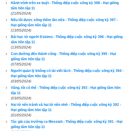
trong một cái lán nhỏ người chủ cũ cho ở nhờ. Một vài năm 
Hành trình trên xe buýt - Thông điệp cuộc sống kỳ 398 - Hạt giống
trước, ông tới Louisville. Ông bị ốm suốt một thời gian dài và 
tâm hồn tập 11
(21/05/2024)
tới khi nhập viện thì căn bệnh lao của ông đã chuyển sang giai 
Nếu tôi được sống thêm lần nữa - Thông điệp cuộc sống kỳ 397 -
đoạn trầm trọng. Một chỗ nhiễm trùng lán bị vỡ, dịch theo đó 
Hạt giống tâm hồn tập 11
thoát ra ngoài. Mùi hôi thối nồng nặc đó xộc vào mũi tôi ngay 
(13/05/2024)
Bài học từ người Eskimo - Thông điệp cuộc sống kỳ 396 - Hạt giống
lần đầu tiên tôi bước chân vào phòng. Tôi rất muốn quay lưng 
tâm hồn tập 11
bỏ chạy và có lẽ tôi đã làm thế nếu không bắt gặp một cái gì 
(13/05/2024)
đó rất lạ trong đôi mắt của người đàn ông này, chính nó đã níu 
Con đường đến thành công - Thông điệp cuộc sống kỳ 395 - Hạt
giống tâm hồn tập 11
giữ bước chân tôi. “Chào ông, ông Ditto. Ông săn sàng cho 
(07/05/2024)
việc vệ sinh buổi sáng chưa?” - Tôi hỏi. “A, tôi cũng không biết 
Người quản lý không có tài viết lách - Thông điệp cuộc sống kỳ 394 -
phải làm những gì nữa cô ạ. Nhưng nếu cô nghĩ là chúng càn 
Hạt giống tâm hồn tập 11
(03/05/2024)
thiết cho tôi thì tôi sẵn sàng rồi. ” - Ông trả lời. Tôi bắt đầu 
Vâng, tôi có thể - Thông điệp cuộc sống kỳ 393 - Hạt giống tâm hồn
bằng việc tắm rửa và thay ra giường. Thân thể ông gầy rộc 
tập 11
(03/05/2024)
đến nỗi dường như tôi không còn cảm nhận được trọng lượng 
Hai từ nên tránh và hai từ nên nhớ - Thông điệp cuộc sống kỳ 392 -
cơ thể ông khi tôi nhẹ nhàng nâng người ông dậy. Đôi mắt ông 
Hạt giống tâm hồn tập 11
hiện rõ sự 
đau đớn nhưng ông không một lời ca thán. Lúc ấy, 
(01/05/2024)
tôi buồn nôn kinh khủng khi nhấc tấm đệm lót lên, nhưng một 
Tác giả của trường ca Messiah - Thông điệp cuộc sống kỳ 391 - Hạt
giống tâm hồn tập 11
giọng nói nhỏ nhẹ bên tai đã ngăn tôi lại: “Cô ơi, tôi không biết 