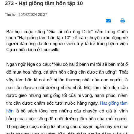
373 - Hạt giống tâm hồn tập 10
Thứ tư - 20/03/2024 20:37
Bài học cuộc sống “Gia tài của ông Ditto” nằm trong Cuốn 
sách “Hạt giống tâm hồn tập 10” kể câu chuyện xúc động về 
người đàn ông da đen nghèo với cô y tá trẻ trong bệnh viện 
Cựu chiến binh ở Louisville
Ngạn ngữ Nga có câu: “Nếu có hai ổ bánh mì tôi sẽ bán một ổ 
để mua hoa hồng, cả tâm hồn cũng cần được ăn uống”. Thật 
vậy, tâm hồn là nơi dễ bị tổn thương nhất của con người, là 
nơi cần được nuôi dưỡng nhiều nhất. Một tâm hồn đẹp cần 
được gieo những hạt giống tốt của hi vọng, hạnh phúc, niềm 
tin; cần được chăm sóc tưới nước hàng ngày.
Hạt giống tâm 
hồn
 là bộ sách tổng hợp những câu chuyện có giá trị vĩnh 
hằng của cuộc sống để nuôi dưỡng tâm hồn của mỗi người. 
Thông điệp cuộc sống từ những câu chuyện ngắn này sẽ như 