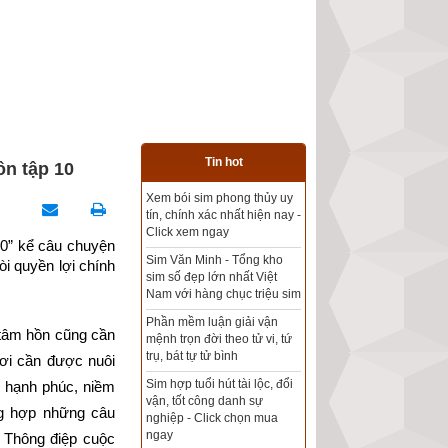
Tin hot
ồn tập 10
Xem bói sim phong thủy uy
Tổng kho sim phong thủy -
tín, chính xác nhất hiện nay -
Sim hợp tuổi - Sim hợp
Click xem ngay
mệnh giá rẻ nhất thị trường
0” kể câu chuyện 
Sim Văn Minh - Tổng kho
i quyền lợi chính 
sim số đẹp lớn nhất Việt
Xem bói sim phong thủy
Nam với hàng chục triệu sim
theo khoa học tử vi, tứ trụ
chính xác nhất
Phần mềm luận giải vận
tâm hồn cũng cần 
mệnh trọn đời theo tử vi, tứ
Mua sim Thần tài, Thần tài
trụ, bát tự tử bình
ơi cần được nuôi 
theo bạn! Giao sim miễn phí
Sim hợp tuổi hút tài lộc, đổi
 hạnh phúc, niềm 
vận, tốt công danh sự
Xem ngày đẹp - chọn ngày
g hợp những câu 
nghiệp - Click chọn mua
tốt khởi sự theo kinh dịch
ngay
 Thông điệp cuộc 
chính xác nhất