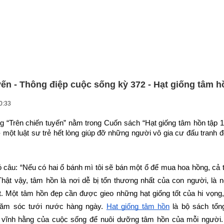
yến - Thông điệp cuộc sống kỳ 372 - Hạt giống tâm h
0:33
g “Trên chiến tuyến” nằm trong Cuốn sách “Hạt giống tâm hồn tập 1
 một luật sư trẻ hết lòng giúp đỡ những người vô gia cư đấu tranh đò
câu: “Nếu có hai ổ bánh mì tôi sẽ bán một ổ để mua hoa hồng, cả 
hật vậy, tâm hồn là nơi dễ bị tổn thương nhất của con người, là n
. Một tâm hồn đẹp cần được gieo những hạt giống tốt của hi vọng,
hăm sóc tưới nước hàng ngày.
Hạt giống tâm hồn
 là bộ sách tổn
ị vĩnh hằng của cuộc sống để nuôi dưỡng tâm hồn của mỗi người.