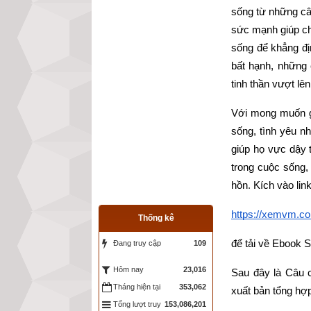
sống từ những câ
sức mạnh giúp chú
sống để khẳng đị
bất hạnh, những
tinh thần vượt lê
Với mong muốn gó
sống, tình yêu n
giúp họ vực dậy 
trong cuộc sống,
hồn
. 
Kích vào lin
https://xemvm.co
Thống kê
để tải về Ebook S
Đang truy cập
109
23,016
Hôm nay
Sau đây là Câu c
Tháng hiện tại
353,062
xuất bản tổng hợ
Tổng lượt truy
153,086,201