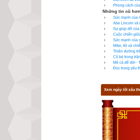
Phong cách của 
đã củng cố thêm c
Những tin cũ hơ
Sức mạnh của m
Anh được phân cô
Abe Lincoln và 
tranh để người đ
Sự giúp đỡ của 
Cuộc chiến giữa
tiền. Taub kể: “
Sức mạnh của sự
xa lạ này. Đó cũ
Mike, tôi và ch
bằng luật của mì
Thiên đường trê
Cô bé trong trậ
thì tôi cũng chưa 
Mẻ cá để đời - 
rằng chính Dự án
Đọc trong yêu t
tin vào con đườn
so với công việc 
Xem ngày tốt xấu th
học đại học, phả
một căn hộ chật 
với anh thật dễ 
phi vật chất.” - T
Những người được
gia cư (con số ư