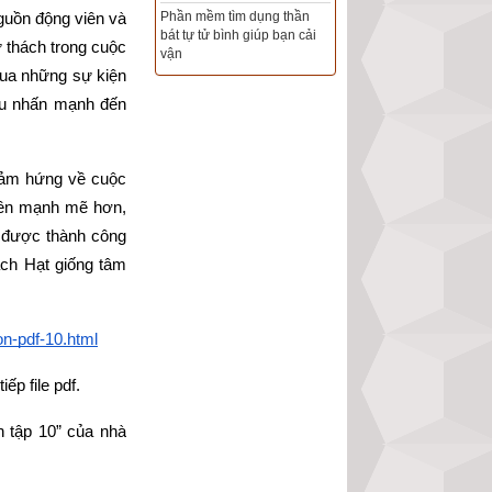
Phần mềm tìm dụng thần
uồn động viên và 
bát tự tử bình giúp bạn cải
Tổng Kho Sim Năm sinh 0x -
 thách trong cuộc 
vận
9x - 8x -7x -6x giá rẻ nhất thị
ua những sự kiện 
trường - Click xem ngay
u nhấn mạnh đến 
cảm hứng về cuộc 
lên mạnh mẽ hơn, 
 được thành công 
ch Hạt giống tâm 
n-pdf-10.html
ếp file pdf.
 tập 10” của nhà 