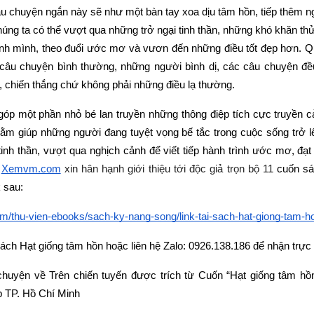
u chuyện ngắn này sẽ như một bàn tay xoa dịu tâm hồn, tiếp thêm ng
ng ta có thể vượt qua những trở ngại tinh thần, những khó khăn thử
nh mình, theo đuổi ước mơ và vươn đến những điều tốt đẹp hơn. Q
 câu chuyện bình thường, những người bình dị, các câu chuyện đề
n, chiến thắng chứ không phải những điều lạ thường.
p một phần nhỏ bé lan truyền những thông điệp tích cực truyền 
hằm giúp những người đang tuyệt vọng bế tắc trong cuộc sống trở 
tinh thần, vượt qua nghịch cảnh để viết tiếp hành trình ước mơ, đạt
Xemvm.com
 xin hân hạnh giới thiệu tới độc giả trọn bộ 11 
cuốn sá
k sau:
m/thu-vien-ebooks/sach-ky-nang-song/link-tai-sach-hat-giong-tam-ho
ách Hạt giống tâm hồn hoặc liên hệ Zalo: 0926.138.186 để nhận trực ti
huyện về Trên chiến tuyến được trích từ Cuốn “Hạt giống tâm hồn
p TP. Hồ Chí Minh