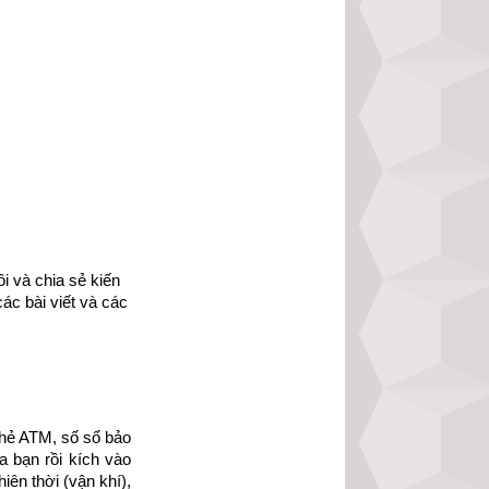
 và chia sẻ kiến 
ác bài viết và các 
hẻ ATM, số sổ bảo 
 bạn rồi kích vào 
ên thời (vận khí), 