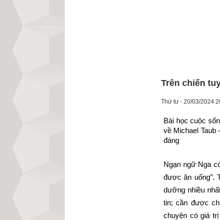
Trên chiến tu
Thứ tư - 20/03/2024 2
Bài học cuộc sốn
về Michael Taub -
đáng
Ngạn ngữ Nga có 
được ăn uống”. T
dưỡng nhiều nhất
tin; cần được c
chuyện có giá tr