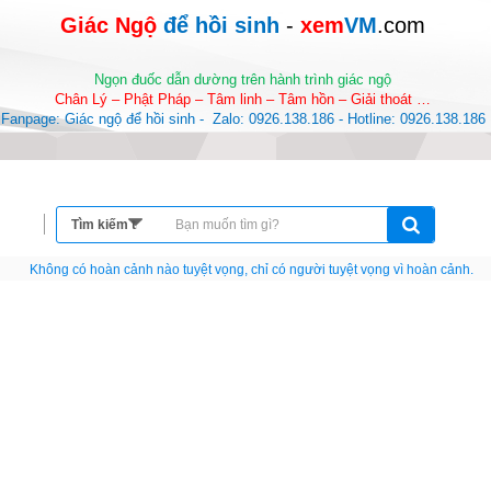
Giác Ngộ 
để hồi sinh
-
 xem
VM
.com
Ngọn đuốc dẫn dường trên hành trình giác ngộ
Chân Lý – Phật Pháp – Tâm linh – Tâm hồn – Giải thoát …
Fanpage: Giác ngộ để hồi sinh -  Zalo: 0926.138.186 - Hotline: 0926.138.186
Nếu như không chịu học tập thì cho dù đi vạn dặm đường cũng chỉ là anh đưa thư