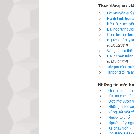
Người thương bin
Theo dòng sự ki
mình. Anh đẩy ch
Lời khuyên quý g
vào. Daniels giả
Hành trình trên 
đang theo học đạ
Nếu tôi được sốn
Bài học từ người
nuôi con ăn học.
Con đường đến t
đường đi cho ngườ
Người quản lý kh
(03/05/2024)
gần lối cửa hậu, 
Vâng, tôi có thể
Hai từ nên tránh
Cuối buổi gặp, T
(01/05/2024)
Tác giả của trườ
thường anh phải 
Từ bóng tối ra á
bất kỳ một khoản
được những gì h
Những tin mới h
Gia tài của ông
Giờ đây, Kertis 
Tìm lại các giá
Ước mơ vươn tới
tật. Ông còn đượ
Những chiếc xe 
tại trường Đại h
Vùng đất mặt tr
Người từ chối m
Người thầy, ngư
Nói về Michael T
Kẻ chạy trốn - 
người gặp khó kh
Một thiên tài tr