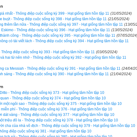
h tự giới thiệu tên ông là Kertis Daniels. Taub đưa ông tới văn ph
ện
ồng tài liệu dày cộp, cao gần nửa mét sang một bên để người đàn ô
iá nhất - Thông điệp cuộc sống kỳ 399 - Hạt giống tâm hồn tập 11
(31/05/2024)
i thích rằng ông ăn xin như vậy không phải để cho ông mà 
để cho đ
xe buýt - Thông điệp cuộc sống kỳ 398 - Hạt giống tâm hồn tập 11
(21/05/2024)
i học. Khoản tiền trợ cấp 845 đô la mỗi tháng từ hội cựu chiến binh
g thêm lần nữa - Thông điệp cuộc sống kỳ 397 - Hạt giống tâm hồn tập 11
(13/05/
 Eskimo - Thông điệp cuộc sống kỳ 396 - Hạt giống tâm hồn tập 11
(13/05/2024)
 Daniels sống trong một căn hộ ở tầng hai. Vì tòa nhà đó không 
hành công - Thông điệp cuộc sống kỳ 395 - Hạt giống tâm hồn tập 11
(07/05/2024
i tàn tật nên ông buộc phải đi dọc theo hành lang, sau đó xoay xở đ
ông có tài viết lách - Thông điệp cuộc sống kỳ 394 - Hạt giống tâm hồn tập 11
rồi lê mình lên cầu thang để về phòng.
 - Thông điệp cuộc sống kỳ 393 - Hạt giống tâm hồn tập 11
(03/05/2024)
 và hai từ nên nhớ - Thông điệp cuộc sống kỳ 392 - Hạt giống tâm hồn tập 11
aub lại thêm vào chồng hồ sơ của mình một trường hợp nữa. Tron
ng ca Messiah - Thông điệp cuộc sống kỳ 391 - Hạt giống tâm hồn tập 11
(24/04/2
xử lý khoảng 80 trường hợp và chuyển chúng tới Bộ Cựu chiến bin
nh sáng - Thông điệp cuộc sống kỳ 390 - Hạt giống tâm hồn tập 11
(21/04/2024)
 phí nào từ những cựu chiến binh này. Chỉ cần họ đủ điều kiện, Taub
ọ xứng đáng.
ơn
 Ditto - Thông điệp cuộc sống kỳ 373 - Hạt giống tâm hồn tập 10
Daniels đã được sống trong một căn phòng ở tầng một có đường đi 
c quan - Thông điệp cuộc sống kỳ 374 - Hạt giống tâm hồn tập 10
 một ngôi sao - Thông điệp cuộc sống kỳ 375 - Hạt giống tâm hồn tập 10
c nhận thêm 250 đô la mỗi tháng tiền cho người phụ thuộc vì Robin đ
miễn phí - Thông điệp cuộc sống kỳ 376 - Hạt giống tâm hồn tập 10
ọc Edinboro ở Pennsylvania chuyên ngành Tội phạm học.
ời dát vàng - Thông điệp cuộc sống kỳ 377 - Hạt giống tâm hồn tập 10
ột triệu đô la - Thông điệp cuộc sống kỳ 378 - Hạt giống tâm hồn tập 10
ời cha của nhà vô địch - Thông điệp cuộc sống kỳ 379 - Hạt giống tâm hồn tập 10
aub, ngay từ khi học cấp một, anh đã nuôi dưỡng trong lòng ước mu
Thông điệp cuộc sống kỳ 381 - Hạt giống tâm hồn tập 10
ăn. Sau này, khi theo học ở trường Đại học Luật Villanova vào năm 2
ong lịch sử - Thông điệp cuộc sống kỳ 380 - Hạt giống tâm hồn tập 10