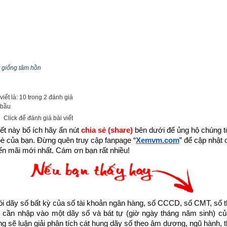
 giống tâm hồn
iết là: 10 trong 2 đánh giá
 bầu
Click để đánh giá bài viết
ết này bổ ích hãy ấn nút 
chia sẻ (share) 
bên dưới để ủng hộ chúng tôi
bè của bạn. Đừng quên truy cập fanpage
“
Xemvm.com
” để cập nhật c
n mãi mới nhất. Cám ơn bạn rất nhiều!
dãy số bất kỳ của số tài khoản ngân hàng, số CCCD, số CMT, số t
cần nhập vào một dãy số và bát tự (giờ ngày tháng năm sinh) của
 bạn đã làm đúng, sau đó hãy kiên định ý chí của mình.
ống sẽ luận giải phân tích cát hung dãy số theo âm dương, ngũ hành, thi