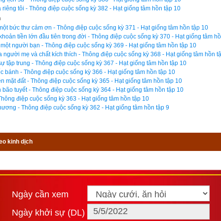
riêng tôi - Thông điệp cuộc sống kỳ 382 - Hạt giống tâm hồn tập 10
ho anh quyết tâm đấu tranh chống lại bất công.
n
ột bức thư cảm ơn - Thông điệp cuộc sống kỳ 371 - Hạt giống tâm hồn tập 10
ng làm đại diện cho một công nhân nhập cư bị ngã từ giàn giáo xu
khoản tiền lớn đầu tiên trong đời - Thông điệp cuộc sống kỳ 370 - Hạt giống tâm hồ
àn ông này được bồi thường thỏa đáng mặc dù lúc đầu chủ thầu kiên
một người bạn - Thông điệp cuộc sống kỳ 369 - Hạt giống tâm hồn tập 10
 người mẹ và chất kích thích - Thông điệp cuộc sống kỳ 368 - Hạt giống tâm hồn t
Người đàn ông đó không nói được tiếng Anh. Anh ấy cảm 
thấy bất lự
 tập trung - Thông điệp cuộc sống kỳ 367 - Hạt giống tâm hồn tập 10
ng là tâm trạng chung của bao cựu chiến binh trong cuộc sống hiện đ
iếc bánh - Thông điệp cuộc sống kỳ 366 - Hạt giống tâm hồn tập 10
nh sẽ có ích trong nỗ lực cải thiện cuộc sổng cho người khác mặc 
n mặt đất - Thông điệp cuộc sống kỳ 365 - Hạt giống tâm hồn tập 10
n bão tuyết - Thông điệp cuộc sống kỳ 364 - Hạt giống tâm hồn tập 10
biết”. Sau khi tốt nghiệp một vài tháng, từ trăn trở “bằng cách nào” ấ
Thông điệp cuộc sống kỳ 363 - Hạt giống tâm hồn tập 10
 hỗ trợ người vô gia cư sẽ là chìa khóa giúp anh thực hiện mong mu
hương - Thông điệp cuộc sống kỳ 362 - Hạt giống tâm hồn tập 9
g 
mình chọn. Anh chấp nhận bỏ đi khoản tiền lương chênh lệch rất lớn
anh từng làm ở một công ty luật tư nhân. Dù rằng anh vẫn còn nợ 75.
eo kinh dịch
i lái một chiếc xe Subaru cũ kỹ già nua đã chạy được 114.000 dặm và
chội chỉ có duy nhất một phòng ngủ với người vợ mới cưới thì quyết
dàng. “Thế là đủ. Ta sẽ dùng tiền này vào những mục đích quan trọng
aub thầm nhủ khi cầm trên tay khoản tiền lương ít ỏi từ công việc mới.
Ngày cần xem
 Taub giúp đỡ đa phần tới từ những khu lều bạt tạm bợ dành cho c
Ngày khởi sự (DL)
ớc tính khoảng hơn 2.000 lều ở khu vực Philadelphia). Những chiế