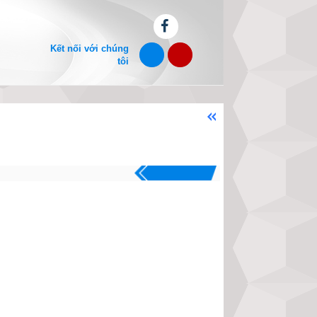
Kết nối với chúng
tôi
Chào mừng bạn đến với website x
.