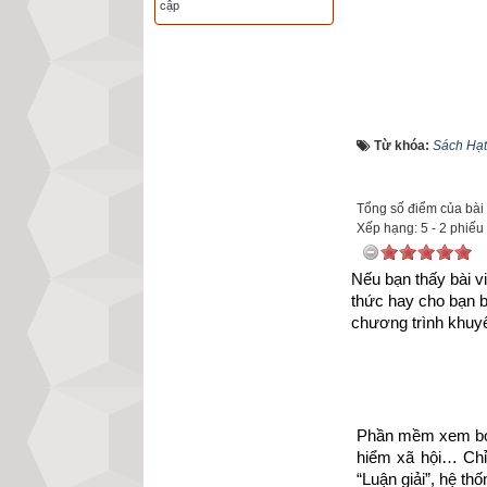
cập
Từ khóa:
Sách Hạt
Tổng số điểm của bài v
Xếp hạng:
5
-
2
phiếu
Nếu bạn thấy bài vi
thức hay cho bạn 
chương trình khuyế
Phần mềm xem bói 
hiểm xã hội… Chỉ 
Hãy đảm bảo rằng
“Luận giải”, hệ th