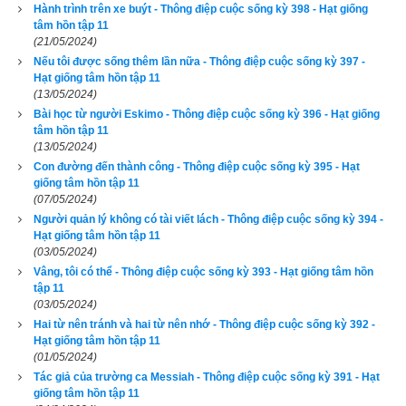
trường đọc diễn văn tạm biệt. Học 
kỳ nào, cậu ấy và tôi cũng 
Hành trình trên xe buýt - Thông điệp cuộc sống kỳ 398 - Hạt giống
tâm hồn tập 11
đạt điểm cao. Thường thì điểm của cậu ấy cao hơn tôi một 
(21/05/2024)
chút. Tuy vậy, tôi không lấy thế làm thất vọng, trái lại, tôi cảm 
Nếu tôi được sống thêm lần nữa - Thông điệp cuộc sống kỳ 397 -
thấy vui khi cả hai chúng tôi cùng chia sẻ vị trí dẫn đầu lớp. 
Hạt giống tâm hồn tập 11
(13/05/2024)
Trong giao tiếp, cậu ấy rất nhã nhặn với những người lớn tuổi, 
Bài học từ người Eskimo - Thông điệp cuộc sống kỳ 396 - Hạt giống
nhưng trên sân chơi, cậu ấy luôn lựa chọn những trò chơi 
tâm hồn tập 11
nhiều kịch tính nhất. Tôi rất ngưỡng mộ Reed. Những người 
(13/05/2024)
Con đường đến thành công - Thông điệp cuộc sống kỳ 395 - Hạt
có thể chiếm được cảm tình của cả người lớn và trẻ nhỏ như 
giống tâm hồn tập 11
vậy thật đáng phục.
(07/05/2024)
Người quản lý không có tài viết lách - Thông điệp cuộc sống kỳ 394 -
Vài tuần trước ngày tốt nghiệp, trường tôi diễn ra rất nhiều 
Hạt giống tâm hồn tập 11
(03/05/2024)
hoạt động sôi nổi. Một nhóm học sinh lớp dưới diễn kịch. 
Vâng, tôi có thể - Thông điệp cuộc sống kỳ 393 - Hạt giống tâm hồn
Người ta có thể nghe thấy tiếng học sinh tập khiêu vũ và ca 
tập 11
hát trong khắp các phòng học. Nữ sinh lớp lớn hơn được giao 
(03/05/2024)
Hai từ nên tránh và hai từ nên nhớ - Thông điệp cuộc sống kỳ 392 -
nhiệm vụ làm thức ăn cho đêm lễ hội.
Hạt giống tâm hồn tập 11
(01/05/2024)
Tác giả của trường ca Messiah - Thông điệp cuộc sống kỳ 391 - Hạt
giống tâm hồn tập 11