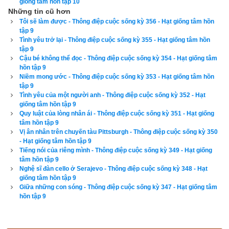
giống tâm hồn tập 10
nắng ấm áp và cầu nguyện: Lạy Chúa, dù cho con đã mắc 
Những tin cũ hơn
phải bất cứ lỗi lầm gì đi nữa cũng xin Người để con được 
Tôi sẽ làm được - Thông điệp cuộc sống kỳ 356 - Hạt giống tâm hồn
sống và tận hưởng hết ngày hôm nay.
tập 9
Tình yêu trở lại - Thông điệp cuộc sống kỳ 355 - Hạt giống tâm hồn
tập 9
Anh trai tôi, Bailey, bước vào rồi trao cho tôi một cái hộp được 
Cậu bé không thể đọc - Thông điệp cuộc sống kỳ 354 - Hạt giống tâm
bọc cẩn thận bằng giấy Giáng sinh rất đẹp. Anh ấy nói rằng để 
hồn tập 9
Niềm mong ước - Thông điệp cuộc sống kỳ 353 - Hạt giống tâm hồn
có được món quà này, anh ấy đã phải dành dụm tiền trong rất 
tập 9
nhiều tháng. Đó là bản photo có bìa da mềm tuyển tập thơ của 
Tình yêu của một người anh - Thông điệp cuộc sống kỳ 352 - Hạt
giống tâm hồn tập 9
nhà thơ Edgar Allan Poe. Cả hai anh em cùng đứng dậy bước 
Quy luật của lòng nhân ái - Thông điệp cuộc sống kỳ 351 - Hạt giống
xuống đi dọc những luống cây trong vườn, đất mềm mại mát 
tâm hồn tập 9
lành giữa những ngón chân khiến tôi chợt liên tưởng đến 
Vị ân nhân trên chuyến tàu Pittsburgh - Thông điệp cuộc sống kỳ 350
- Hạt giống tâm hồn tập 9
những dòng thơ buồn nhưng diễm lệ. Trong nhà, mẹ tôi đã làm 
Tiếng nói của riêng mình - Thông điệp cuộc sống kỳ 349 - Hạt giống
bữa sáng ngày Chủ nhật mặc dù hôm nay mới chỉ là thứ Sáu. 
tâm hồn tập 9
Nghệ sĩ đàn cello ở Serajevo - Thông điệp cuộc sống kỳ 348 - Hạt
Sau khi cả nhà cầu nguyện xong, tôi mở mắt ra thì thấy cái 
giống tâm hồn tập 9
đồng hồ chuột Mickey trên đĩa của mình. Tất cả như một giấc 
Giữa những con sóng - Thông điệp cuộc sống kỳ 347 - Hạt giống tâm
hồn tập 9
mơ. Mọi thứ diễn ra thật suôn sẻ. Gần tối, tôi xúng xính trong 
bộ váy đẹp nhất. Bộ váy vừa vặn một cách hoàn hảo. Mọi 
người khen rằng tôi chẳng khác nào một tia nắng tinh khôi.