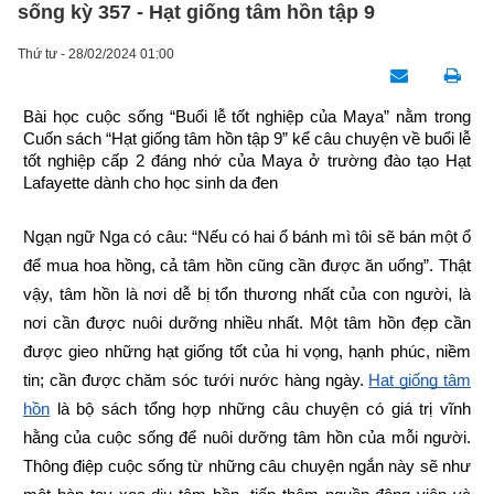
sống kỳ 357 - Hạt giống tâm hồn tập 9
Thứ tư - 28/02/2024 01:00
Bài học cuộc sống “Buổi lễ tốt nghiệp của Maya” nằm trong 
Cuốn sách “Hạt giống tâm hồn tập 9” kể câu chuyện về buổi lễ 
tốt nghiệp cấp 2 đáng nhớ của Maya ở trường đào tạo Hạt 
Lafayette dành cho học sinh da đen
Ngạn ngữ Nga có câu: “Nếu có hai ổ bánh mì tôi sẽ bán một ổ 
để mua hoa hồng, cả tâm hồn cũng cần được ăn uống”. Thật 
vậy, tâm hồn là nơi dễ bị tổn thương nhất của con người, là 
nơi cần được nuôi dưỡng nhiều nhất. Một tâm hồn đẹp cần 
được gieo những hạt giống tốt của hi vọng, hạnh phúc, niềm 
tin; cần được chăm sóc tưới nước hàng ngày.
Hạt giống tâm 
hồn
 là bộ sách tổng hợp những câu chuyện có giá trị vĩnh 
hằng của cuộc sống để nuôi dưỡng tâm hồn của mỗi người. 
Thông điệp cuộc sống từ những câu chuyện ngắn này sẽ như 