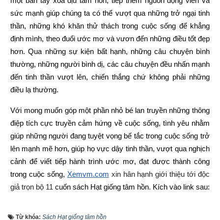
một bàn tay xoa dịu tâm hồn, tiếp thêm nguồn động viên và 
sức mạnh giúp chúng ta có thể vượt qua những trở ngại tinh 
thần, những khó khăn thử thách trong cuộc sống để khẳng 
định mình, theo đuổi ước mơ và vươn đến những điều tốt đẹp 
hơn. Qua những sự kiện bất hạnh, những câu chuyện bình 
thường, những người bình dị, các câu chuyện đều nhấn mạnh 
đến tinh thần vượt lên, chiến thắng chứ không phải những 
điều lạ thường.
Với mong muốn góp một phần nhỏ bé lan truyền những thông 
điệp tích cực truyền cảm hứng về cuộc sống, tình yêu nhằm 
giúp những người đang tuyệt vọng bế tắc trong cuộc sống trở 
lên mạnh mẽ hơn, giúp họ vực dậy tinh thần, vượt qua nghịch 
cảnh để viết tiếp hành trình ước mơ, đạt được thành công 
trong cuộc sống,
Xemvm.com
 xin hân hạnh giới thiệu tới độc 
giả trọn bộ 11 
cuốn sách Hạt giống tâm hồn
. 
Kích vào link sau:
https://xemvm.com/thu-vien-ebooks/sach-ky-nang-song/link-
Từ khóa:
Sách Hạt giống tâm hồn