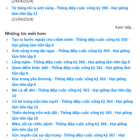
(24/04/2024)
Từ bóng tối ra ánh sáng - Thông điệp cuộc sống kỳ 390 - Hạt giống
tâm hồn tập 11
(21/04/2024)
Xem tiếp...
Những tin mới hơn
Tạo ra bước ngoặt cho chính mình - Thông điệp cuộc sống kỳ 358 -
Hạt giống tâm hồn tập 9
Ánh sáng trong địa ngục - Thông điệp cuộc sống kỳ 359 - Hạt giống
tâm hồn tập 9
Lắng nghe - Thông điệp cuộc sống kỳ 360 - Hạt giống tâm hồn tập 9
Quan điểm khác biệt - Thông điệp cuộc sống kỳ 361 - Hạt giống tâm
hồn tập 9
Mùi thơm của gừng, quế, hạt nhục đậu khấu và sô-cô-la 
Đọc trong yêu thương - Thông điệp cuộc sống kỳ 362 - Hạt giống
tâm hồn tập 9
phảng phất khắp tòa nhà. Trong các phân xưởng, các nam 
Mẻ cá để đời - Thông điệp cuộc sống kỳ 363 - Hạt giống tâm hồn tập
sinh mải miết tay rìu tay cưa xẻ gỗ dựng sân khấu. Cuối cùng 
10
Cô bé trong trận bão tuyết - Thông điệp cuộc sống kỳ 364 - Hạt giống
thì ngày quan trọng nhất cũng tới. Tôi nhỏm dậy khỏi giường, 
tâm hồn tập 10
mở toang cửa sổ phía sau để quan sát mọi vật rõ hơn. Những 
Thiên đường trên mặt đất - Thông điệp cuộc sống kỳ 365 - Hạt giống
tia nắng tinh khôi len qua khe cửa. Chắc chắn chỉ vài giờ nữa 
tâm hồn tập 10
Mike, tôi và chiếc bánh - Thông điệp cuộc sống kỳ 366 - Hạt giống
thôi, nắng vàng sẽ trải đều khắp nơi. Khoác hờ chiếc áo 
tâm hồn tập 10
choàng, trong khi đôi chân vẫn để trần, tôi đắm mình dưới ánh 
Sức mạnh của sự tập trung - Thông điệp cuộc sống kỳ 367 - Hạt