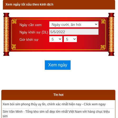
Xem ngày tốt xấu theo kinh dịch
Trước khi bước vào trường, tôi gia nhập vào nhóm “những 
học sinh xuất sắc” của lớp sắp tốt nghiệp. Các bạn nữ đều bới 
tóc ra sau, mặc váy mới và mang vớ một cách chỉn chu; 
Ngày cần xem
thêm vào đó là những chiếc khăn tay sạch đẹp và những 
Ngày khởi sự (DL)
chiếc túi nhỏ điệu đàng. Tất cả đều được 
may tại nhà. Lòng tôi 
Giờ khởi sự
tràn ngập cảm giác náo nức. Ban nhạc của trường đang tập 
hợp diễu hành, tất cả các lớp đều ngồi trong khán phòng chật 
cứng theo sự sắp xếp trước đó. Chúng tôi đứng phía trước 
dãy ghế đã được chỉ định để hát quốc ca, sau đó đọc lời cam 
Xem ngày
kết trung thành với Tổ quốc. Sau đó, chúng tôi vẫn đứng trang 
nghiêm để hát vang bài hát mà người dân da đen chúng tôi gọi 
là bài quốc ca Negro. Nhưng đúng lúc đó, người chỉ huy hợp 
xướng và thầy hiệu trưởng lại ra hiệu cho chúng tôi ngồi 
Tin hot
xuống. “Thật khó chịu” - Tôi thầm nghĩ. Trong lúc lóng ngóng 
Click xem ngay
tìm ghế ngồi cho mình, tôi chợt có linh tính về điều gì đó 
Tổng kho sim phong thủy - Sim hợp tuổi - Sim hợp mệnh giá rẻ 
không hay sắp xảy ra.
i hàng chục triệu
Xem bói sim phong thủy theo khoa học tử vi, tứ trụ chính xác n