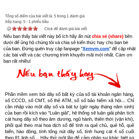
tai-sach-hat-giong-tam-hon-pdf-10.html
để tải về Ebook Sách Hạt giống tâm hồn hoặc liên hệ Zalo: 
Tổng số điểm của bài viết là: 5 trong 1 đánh giá
0926.138.186 để nhận trực tiếp file pdf.
Xếp hạng:
5
-
1
phiếu bầu
Click để đánh giá bài viết
Sau đây là Câu chuyện về Buổi lễ tốt nghiệp của Maya được 
Nếu bạn thấy bài viết này bổ ích hãy ấn nút 
chia sẻ (share) 
bên 
dưới để ủng hộ chúng tôi và chia sẻ kiến thức hay cho bạn bè 
trích từ Cuốn “Hạt giống tâm hồn tập 9” của nhà xuất bản tổng 
của bạn. Đừng quên truy cập fanpage
“
Xemvm.com
” để cập nhật 
hợp TP. Hồ Chí Minh
các bài viết và các chương trình khuyến mãi mới nhất. Cám ơn 
bạn rất nhiều!
Tôi biết, thế giới này đầy rẫy những khó khăn và bất công, 
nhưng tôi nghĩ sống lạc quan cũng quan trọng không kém việc 
nhìn thẳng vào hiện thực khắc nghiệt.
- Oscar Hammerstein II
Phần mềm xem bói dãy số bất kỳ của số tài khoản ngân hàng, 
số CCCD, số CMT, số thẻ ATM, số sổ bảo hiểm xã hội… Chỉ 
Ngày cuối năm học 1940, sự hào hứng lộ rõ trên từng gương 
cần nhập vào một dãy số và bát tự (giờ ngày tháng năm sinh) 
của bạn rồi kích vào “Luận giải”, hệ thống sẽ luận giải phân tích 
mặt những đứa trẻ da đen ở Stamps. Đây là thời điểm tốt 
cát hung dãy số theo âm dương, ngũ hành, thiên thời (vận khí), 
nghiệp của lớp đàn anh và các học sinh năm thứ 3 sẽ kế thừa 
phối quẻ theo mai hoa dịch số để tính ra quẻ chủ, quẻ hỗ, quẻ 
chỗ ngồi của các anh chị lớp trước. Chúng hùng dũng bước đi 
biến, hào động, tính tổng nút dãy số, tính hung cát 4 số cuối 
theo 81 linh số… Hãy thử một lần để cảm nhận sự khác biệt so 
khiến học sinh lớp dưới cũng cảm thấy căng thẳng. Nhưng, 