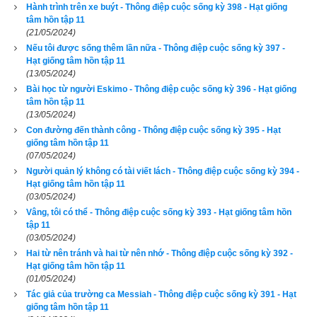
Hành trình trên xe buýt - Thông điệp cuộc sống kỳ 398 - Hạt giống
để khi những ngọn sóng của vụn vặt lo toan và bộn bề công 
tâm hồn tập 11
việc bủa vây, bạn vẫn có thể giữ cho mình sự lạc quan và tập 
(21/05/2024)
trung vào những ước mơ lớn lao nhất của đời mình.
Nếu tôi được sống thêm lần nữa - Thông điệp cuộc sống kỳ 397 -
Hạt giống tâm hồn tập 11
(13/05/2024)
Để đọc online trọn bộ Sách Hạt giống tâm hồn kích vào
đây
. 
Bài học từ người Eskimo - Thông điệp cuộc sống kỳ 396 - Hạt giống
Hãy ủng hộ website bằng cách truy cập lịch vạn niên trên 
tâm hồn tập 11
xemvm.com. Lịch vạn niên của chúng tôi không chỉ có các 
(13/05/2024)
tính năng cơ bản như đổi lịch dương sang lịch âm,
lịch can 
Con đường đến thành công - Thông điệp cuộc sống kỳ 395 - Hạt
giống tâm hồn tập 11
chi
,
lịch tiết khí
,
xem ngày giờ Hoàng Đạo – Hắc Đạo
, xem 
(07/05/2024)
ngày theo Ngọc hạp thông thư,
xem ngày theo nhị thập bát tú
Người quản lý không có tài viết lách - Thông điệp cuộc sống kỳ 394 -
Hạt giống tâm hồn tập 11
mà còn có nhiều tính năng nâng cao khác như
xem ngày 
(03/05/2024)
xung khắc với tuổi
,
xem ngày theo Kinh Kim Phù
,
Xem ngày 
Vâng, tôi có thể - Thông điệp cuộc sống kỳ 393 - Hạt giống tâm hồn
theo Lục Diệu
,
xem ngày theo Đổng Công tuyển nhật (12 
tập 11
(03/05/2024)
trực)
,
Bành Tổ kỵ nhật
,
xem ngày xuất hành theo Khổng Minh
,
Hai từ nên tránh và hai từ nên nhớ - Thông điệp cuộc sống kỳ 392 -
chọn hướng tốt xuất hành
,
xem giờ tốt theo Lý Thuần Phong
, 
Hạt giống tâm hồn tập 11
Quỷ Cốc Tử, xem ngày tốt xấu theo dân gian…nên vinh dự 
(01/05/2024)
Tác giả của trường ca Messiah - Thông điệp cuộc sống kỳ 391 - Hạt
được độc giả bình chọn là phần mềm lịch vạn niên số 1 hiện 
giống tâm hồn tập 11
nay. Phiên bản
lịch vạn niên 2024
 hoàn toàn mới của chúng tôi 