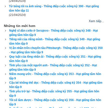
(24/04/2024)
không những giao diện đẹp, dễ sử dụng mà còn luận giải 
Từ bóng tối ra ánh sáng - Thông điệp cuộc sống kỳ 390 - Hạt giống
tâm hồn tập 11
chính xác và chi tiết từng mục giúp độc giả dễ dàng lựa chọn 
(21/04/2024)
được ngày tốt, giờ đẹp để khởi sự công việc. Hãy thử một lần 
Xem tiếp...
để cảm nhận sự khác biệt so với các phần mềm lịch vạn sự 
Những tin mới hơn
khác.
Nghệ sĩ đàn cello ở Serajevo - Thông điệp cuộc sống kỳ 348 - Hạt
giống tâm hồn tập 9
Tiếng nói của riêng mình - Thông điệp cuộc sống kỳ 349 - Hạt giống
tâm hồn tập 9
Vị ân nhân trên chuyến tàu Pittsburgh - Thông điệp cuộc sống kỳ 350
- Hạt giống tâm hồn tập 9
Lịch vạn niên - Chọn giờ tốt ngày đẹp
Quy luật của lòng nhân ái - Thông điệp cuộc sống kỳ 351 - Hạt giống
tâm hồn tập 9
Tình yêu của một người anh - Thông điệp cuộc sống kỳ 352 - Hạt
giống tâm hồn tập 9
Ngày cần xem
Niềm mong ước - Thông điệp cuộc sống kỳ 353 - Hạt giống tâm hồn
Ngày khởi sự (DL)
tập 9
Cậu bé không thể đọc - Thông điệp cuộc sống kỳ 354 - Hạt giống tâm
Giờ khởi sự
hồn tập 9
Tình yêu trở lại - Thông điệp cuộc sống kỳ 355 - Hạt giống tâm hồn
tập 9
Tôi sẽ làm được - Thông điệp cuộc sống kỳ 356 - Hạt giống tâm hồn
tập 9