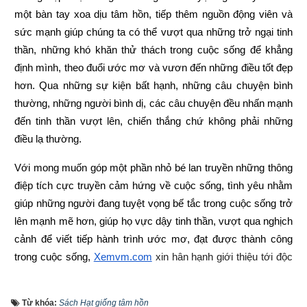
một bàn tay xoa dịu tâm hồn, tiếp thêm nguồn động viên và 
sức mạnh giúp chúng ta có thể vượt qua những trở ngại tinh 
thần, những khó khăn thử thách trong cuộc sống để khẳng 
định mình, theo đuổi ước mơ và vươn đến những điều tốt đẹp 
hơn. Qua những sự kiện bất hạnh, những câu chuyện bình 
thường, những người bình dị, các câu chuyện đều nhấn mạnh 
đến tinh thần vượt lên, chiến thắng chứ không phải những 
điều lạ thường.
Với mong muốn góp một phần nhỏ bé lan truyền những thông 
điệp tích cực truyền cảm hứng về cuộc sống, tình yêu nhằm 
giúp những người đang tuyệt vọng bế tắc trong cuộc sống trở 
lên mạnh mẽ hơn, giúp họ vực dậy tinh thần, vượt qua nghịch 
cảnh để viết tiếp hành trình ước mơ, đạt được thành công 
trong cuộc sống,
Xemvm.com
 xin hân hạnh giới thiệu tới độc 
giả trọn bộ 11 
cuốn sách Hạt giống tâm hồn
. 
Kích vào link sau:
https://xemvm.com/thu-vien-ebooks/sach-ky-nang-song/link-
Từ khóa:
Sách Hạt giống tâm hồn