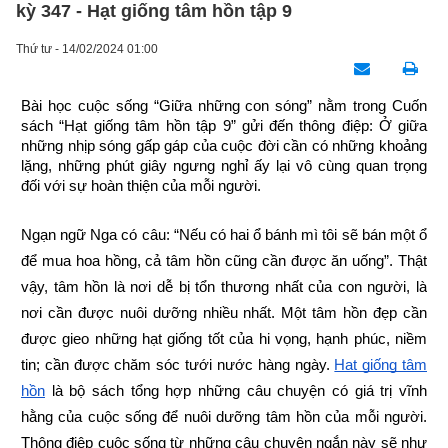
kỳ 347 - Hạt giống tâm hồn tập 9
Thứ tư - 14/02/2024 01:00
Bài học cuộc sống “Giữa những con sóng” nằm trong Cuốn 
sách “Hạt giống tâm hồn tập 9” gửi đến thông điệp: Ở giữa 
những nhịp sóng gấp gáp của cuộc đời cần có những khoảng 
lặng, những phút giây ngưng nghỉ ấy lại vô cùng quan trọng 
đối với sự hoàn thiện của mỗi người.
Ngạn ngữ Nga có câu: “Nếu có hai ổ bánh mì tôi sẽ bán một ổ 
để mua hoa hồng, cả tâm hồn cũng cần được ăn uống”. Thật 
vậy, tâm hồn là nơi dễ bị tổn thương nhất của con người, là 
nơi cần được nuôi dưỡng nhiều nhất. Một tâm hồn đẹp cần 
được gieo những hạt giống tốt của hi vọng, hạnh phúc, niềm 
tin; cần được chăm sóc tưới nước hàng ngày.
Hạt giống tâm 
hồn
 là bộ sách tổng hợp những câu chuyện có giá trị vĩnh 
hằng của cuộc sống để nuôi dưỡng tâm hồn của mỗi người. 
Thông điệp cuộc sống từ những câu chuyện ngắn này sẽ như 