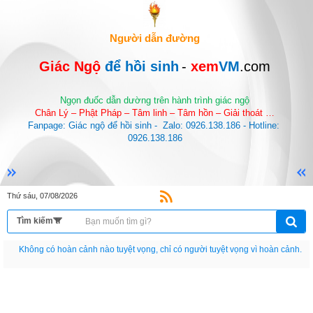
Người dẫn đường
Giác Ngộ 
để hồi sinh
-
 xem
VM
.com
Ngọn đuốc dẫn dường trên hành trình giác ngộ
Chân Lý – Phật Pháp – Tâm linh – Tâm hồn – Giải thoát …
Fanpage: Giác ngộ để hồi sinh -  Zalo: 0926.138.186 - Hotline: 
0926.138.186
Thứ sáu, 07/08/2026
Nếu như không chịu học tập thì cho dù đi vạn dặm đường cũng chỉ là anh đưa
thư.