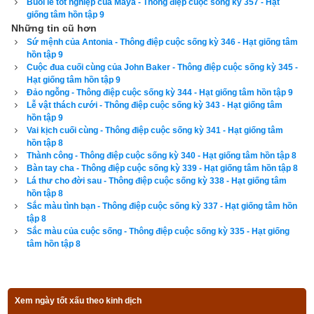
Xem ngày
Buổi lễ tốt nghiệp của Maya - Thông điệp cuộc sống kỳ 357 - Hạt
giống tâm hồn tập 9
Những tin cũ hơn
Sứ mệnh của Antonia - Thông điệp cuộc sống kỳ 346 - Hạt giống tâm
hồn tập 9
Cuộc đua cuối cùng của John Baker - Thông điệp cuộc sống kỳ 345 -
Tác giả bài viết:
Thầy Uri – Tổng biên tập chuyên mục giác ngộ
Hạt giống tâm hồn tập 9
Nguồn tin:
Trích từ cuốn Sách Hạt giống tâm hồn tập 9
Đảo ngỗng - Thông điệp cuộc sống kỳ 344 - Hạt giống tâm hồn tập 9
Lễ vật thách cưới - Thông điệp cuộc sống kỳ 343 - Hạt giống tâm
hồn tập 9
Vai kịch cuối cùng - Thông điệp cuộc sống kỳ 341 - Hạt giống tâm
hồn tập 8
Thành công - Thông điệp cuộc sống kỳ 340 - Hạt giống tâm hồn tập 8
Bàn tay cha - Thông điệp cuộc sống kỳ 339 - Hạt giống tâm hồn tập 8
Lá thư cho đời sau - Thông điệp cuộc sống kỳ 338 - Hạt giống tâm
hồn tập 8
Sắc màu tình bạn - Thông điệp cuộc sống kỳ 337 - Hạt giống tâm hồn
tập 8
Sắc màu của cuộc sống - Thông điệp cuộc sống kỳ 335 - Hạt giống
tâm hồn tập 8
Xem ngày tốt xấu theo kinh dịch