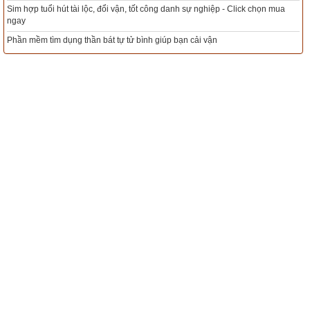
Mua sim Thần tài, Thần tài theo bạn! Giao sim miễn phí
ck chọn mua
Xem ngày đẹp - chọn ngày tốt khởi sự theo kinh dịch chính xác nhất
Tổng Kho Sim Năm sinh 0x - 9x - 8x -7x -6x giá rẻ nhất thị trường - 
ngay