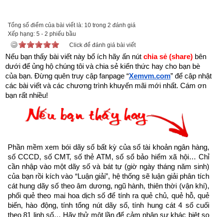
tai-sach-hat-giong-tam-hon-pdf-10.html
Tổng số điểm của bài viết là: 10 trong 2 đánh giá
để tải về Ebook Sách Hạt giống tâm hồn hoặc liên hệ Zalo: 
Xếp hạng:
5
-
2
phiếu bầu
0926.138.186 để nhận trực tiếp file pdf.
Click để đánh giá bài viết
Nếu bạn thấy bài viết này bổ ích hãy ấn nút 
chia sẻ (share) 
bên 
Sau đây là Câu chuyện về Giữa những con sóng được trích 
dưới để ủng hộ chúng tôi và chia sẻ kiến thức hay cho bạn bè 
của bạn. Đừng quên truy cập fanpage
từ Cuốn “Hạt giống tâm hồn tập 9” của nhà xuất bản tổng hợp 
“
Xemvm.com
” để cập nhật 
các bài viết và các chương trình khuyến mãi mới nhất. Cám ơn 
TP. Hồ Chí Minh
bạn rất nhiều!
Cuộc sống không phải lúc nào cũng êm đềm, nó luôn tiềm ẩn 
những biến cố thăng trầm tựa như những đợt sóng ngoài đại 
dương, đợt này chưa dứt, đợt khác đã dâng trào. Ở giữa 
những nhịp sóng gấp gáp đó, để có cho mình những phút giây 
Phần mềm xem bói dãy số bất kỳ của số tài khoản ngân hàng, 
số CCCD, số CMT, số thẻ ATM, số sổ bảo hiểm xã hội… Chỉ 
ngưng nghỉ, suy ngẫm về con đường sắp tới thì thật không 
cần nhập vào một dãy số và bát tự (giờ ngày tháng năm sinh) 
đơn giản. Tuy nhiên, chính những khoảng lặng, những phút 
của bạn rồi kích vào “Luận giải”, hệ thống sẽ luận giải phân tích 
giây ngưng nghỉ ấy lại vô cùng quan trọng đối với sự hoàn 
cát hung dãy số theo âm dương, ngũ hành, thiên thời (vận khí), 
phối quẻ theo mai hoa dịch số để tính ra quẻ chủ, quẻ hỗ, quẻ 
thiện của mỗi người.
biến, hào động, tính tổng nút dãy số, tính hung cát 4 số cuối 
theo 81 linh số… Hãy thử một lần để cảm nhận sự khác biệt so 