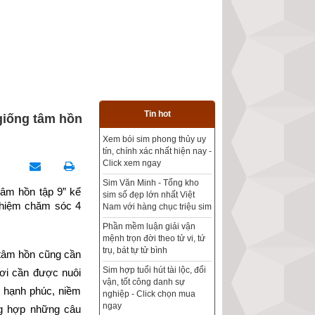
Tin hot
giống tâm hồn
Xem bói sim phong thủy uy
Tổng kho sim phong thủy -
tín, chính xác nhất hiện nay -
Sim hợp tuổi - Sim hợp
Click xem ngay
mệnh giá rẻ nhất thị trường
Sim Văn Minh - Tổng kho
âm hồn tập 9” kể 
sim số đẹp lớn nhất Việt
Xem bói sim phong thủy
nhiệm chăm sóc 4 
Nam với hàng chục triệu sim
theo khoa học tử vi, tứ trụ
chính xác nhất
Phần mềm luận giải vận
mệnh trọn đời theo tử vi, tứ
Mua sim Thần tài, Thần tài
trụ, bát tự tử bình
tâm hồn cũng cần 
theo bạn! Giao sim miễn phí
Sim hợp tuổi hút tài lộc, đổi
ơi cần được nuôi 
vận, tốt công danh sự
Xem ngày đẹp - chọn ngày
 hạnh phúc, niềm 
nghiệp - Click chọn mua
tốt khởi sự theo kinh dịch
ngay
g hợp những câu 
chính xác nhất