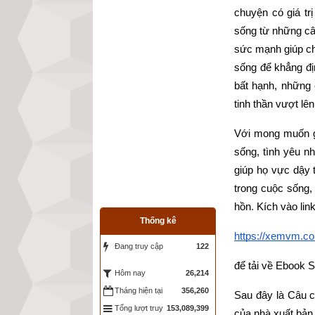
chuyện có giá tr
sống từ những câ
sức mạnh giúp chú
sống để khẳng đị
bất hạnh, những
tinh thần vượt lê
Với mong muốn gó
sống, tình yêu n
giúp họ vực dậy 
trong cuộc sống,
hồn
. 
Kích vào lin
Thống kê
https://xemvm.co
Đang truy cập
122
để tải về Ebook S
26,214
Hôm nay
Tháng hiện tại
356,260
Sau đây là Câu c
Tổng lượt truy
153,089,399
của nhà xuất bản