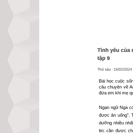
Tình yêu của 
tập 9
Thứ sáu - 16/02/2024
Bài học cuộc sốn
câu chuyện về An
đứa em khi mẹ q
Ngạn ngữ Nga có 
được ăn uống”. T
dưỡng nhiều nhất
tin; cần được c