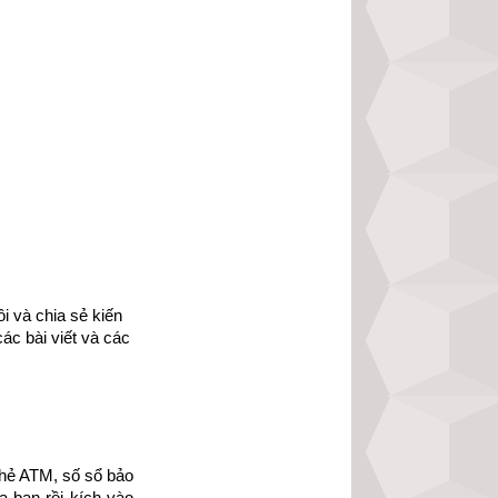
 và chia sẻ kiến 
ác bài viết và các 
hẻ ATM, số sổ bảo 
 bạn rồi kích vào 