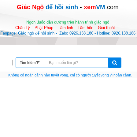
Giác Ngộ 
để hồi sinh
-
 xem
VM
.com
Ngọn đuốc dẫn dường trên hành trình giác ngộ
Chân Lý – Phật Pháp – Tâm linh – Tâm hồn – Giải thoát …
Fanpage: Giác ngộ để hồi sinh -  Zalo: 0926.138.186 - Hotline: 0926.138.186
Nếu như không chịu học tập thì cho dù đi vạn dặm đường cũng chỉ là anh đưa thư