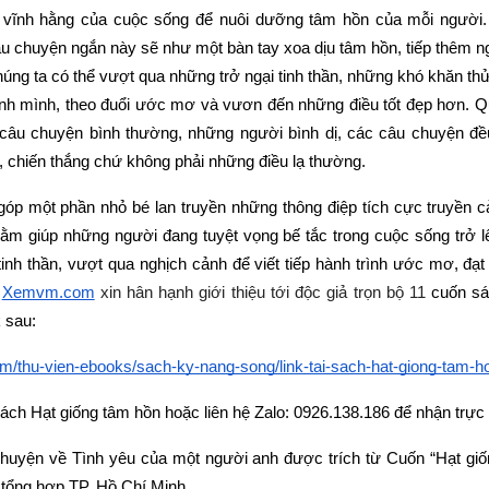
ị vĩnh hằng của cuộc sống để nuôi dưỡng tâm hồn của mỗi người.
u chuyện ngắn này sẽ như một bàn tay xoa dịu tâm hồn, tiếp thêm ng
ng ta có thể vượt qua những trở ngại tinh thần, những khó khăn thử
nh mình, theo đuổi ước mơ và vươn đến những điều tốt đẹp hơn. Q
 câu chuyện bình thường, những người bình dị, các câu chuyện đề
n, chiến thắng chứ không phải những điều lạ thường.
p một phần nhỏ bé lan truyền những thông điệp tích cực truyền 
hằm giúp những người đang tuyệt vọng bế tắc trong cuộc sống trở 
tinh thần, vượt qua nghịch cảnh để viết tiếp hành trình ước mơ, đạt
Xemvm.com
 xin hân hạnh giới thiệu tới độc giả trọn bộ 11 
cuốn sá
k sau:
m/thu-vien-ebooks/sach-ky-nang-song/link-tai-sach-hat-giong-tam-ho
ách Hạt giống tâm hồn hoặc liên hệ Zalo: 0926.138.186 để nhận trực ti
huyện về Tình yêu của một người anh được trích từ Cuốn “Hạt giốn
 tổng hợp TP. Hồ Chí Minh