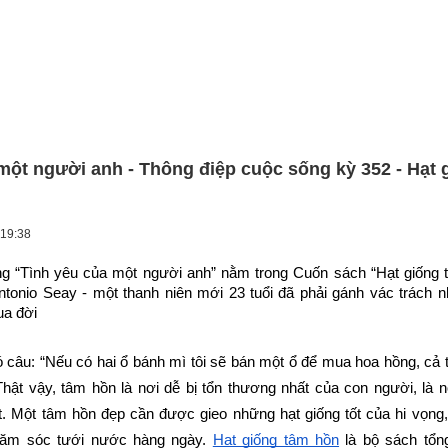
một người anh - Thông điệp cuộc sống kỳ 352 - Hạt 
 19:38
g “Tình yêu của một người anh” nằm trong Cuốn sách “Hạt giống t
tonio Seay - một thanh niên mới 23 tuổi đã phải gánh vác trách 
ua đời
câu: “Nếu có hai ổ bánh mì tôi sẽ bán một ổ để mua hoa hồng, cả 
hật vậy, tâm hồn là nơi dễ bị tổn thương nhất của con người, là n
. Một tâm hồn đẹp cần được gieo những hạt giống tốt của hi vọng,
hăm sóc tưới nước hàng ngày.
Hạt giống tâm hồn
 là bộ sách tổn