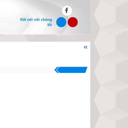
Kết nối với chúng
tôi
Chào mừng bạn đến với website 
.