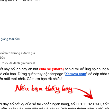
 giống tâm hồn
iết là: 10 trong 2 đánh giá
 bầu
Click để đánh giá bài viết
ết này bổ ích hãy ấn nút 
chia sẻ (share) 
bên dưới để ủng hộ chúng tôi
bè của bạn. Đừng quên truy cập fanpage
“
Xemvm.com
” để cập nhật c
n mãi mới nhất. Cám ơn bạn rất nhiều!
dãy số bất kỳ của số tài khoản ngân hàng, số CCCD, số CMT, số t
cần nhập vào một dãy số và bát tự (giờ ngày tháng năm sinh) của