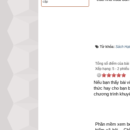
cập
Từ khóa:
Sách Hạt
Tổng số điểm của bài v
Xếp hạng:
5
-
2
phiếu
Nếu bạn thấy bài vi
thức hay cho bạn 
chương trình khuyế
Phần mềm xem bói 
hiểm xã hội… Chỉ 