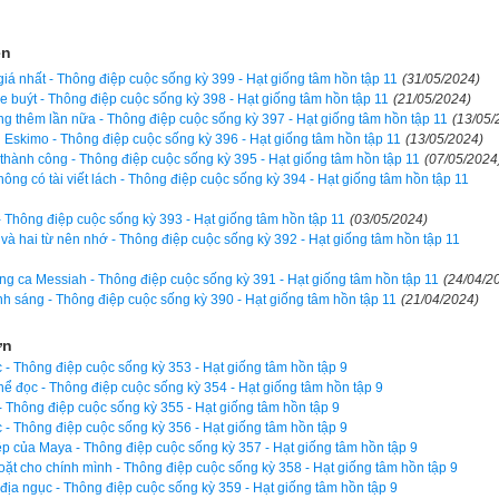
ó mà nhận ra khu láng giềng hoang vắng mà cậu cùng bốn người e
othea. Tâm trí cậu còn mải miết với những dự định cho tương lai.
ện
iá nhất - Thông điệp cuộc sống kỳ 399 - Hạt giống tâm hồn tập 11
(31/05/2024)
đầu tiên trong gia đình được tới trường đại học và trong mười tháng, 
xe buýt - Thông điệp cuộc sống kỳ 398 - Hạt giống tâm hồn tập 11
(21/05/2024)
g thêm lần nữa - Thông điệp cuộc sống kỳ 397 - Hạt giống tâm hồn tập 11
(13/05/
trường Thánh Peter tại New Jersey: quản trị kinh doanh và tội phạm
 Eskimo - Thông điệp cuộc sống kỳ 396 - Hạt giống tâm hồn tập 11
(13/05/2024)
 ngồi lặng lẽ ở chiếc ghế phía trước, mắt hướng ra cửa sổ. Trong mộ
hành công - Thông điệp cuộc sống kỳ 395 - Hạt giống tâm hồn tập 11
(07/05/2024
ông có tài viết lách - Thông điệp cuộc sống kỳ 394 - Hạt giống tâm hồn tập 11
cột của người cha, bà là động lực, là sức mạnh của cậu. Bà không ba
của bà là con cái đủ thông minh để tránh xa vết xe đổ của bà.
 - Thông điệp cuộc sống kỳ 393 - Hạt giống tâm hồn tập 11
(03/05/2024)
 và hai từ nên nhớ - Thông điệp cuộc sống kỳ 392 - Hạt giống tâm hồn tập 11
 chuyện muốn nói với con.
ng ca Messiah - Thông điệp cuộc sống kỳ 391 - Hạt giống tâm hồn tập 11
(24/04/2
nh sáng - Thông điệp cuộc sống kỳ 390 - Hạt giống tâm hồn tập 11
(21/04/2024)
 dàng.
ơn
m chú. Khi mẹ cậu có dáng điệu như thế nghĩa là có chuyện gì đó rất
- Thông điệp cuộc sống kỳ 353 - Hạt giống tâm hồn tập 9
ể đọc - Thông điệp cuộc sống kỳ 354 - Hạt giống tâm hồn tập 9
mẹ nên nói với con từ trước, nhưng mẹ thực sự không biết phải nói v
i - Thông điệp cuộc sống kỳ 355 - Hạt giống tâm hồn tập 9
 - Thông điệp cuộc sống kỳ 356 - Hạt giống tâm hồn tập 9
lại giây lát như cố gạn lọc từ ngữ. - Mẹ muốn nói với con, như một
iệp của Maya - Thông điệp cuộc sống kỳ 357 - Hạt giống tâm hồn tập 9
 đã nhiễm HIV.
ặt cho chính mình - Thông điệp cuộc sống kỳ 358 - Hạt giống tâm hồn tập 9
địa ngục - Thông điệp cuộc sống kỳ 359 - Hạt giống tâm hồn tập 9