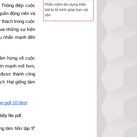
Phần mềm tìm dụng thần
 Thông điệp cuộc 
bát tự tử bình giúp bạn cải
Tổng Kho Sim Năm sinh 0x -
uồn động viên và 
vận
9x - 8x -7x -6x giá rẻ nhất thị
 thách trong cuộc 
trường - Click xem ngay
ua những sự kiện 
u nhấn mạnh đến 
cảm hứng về cuộc 
lên mạnh mẽ hơn, 
 được thành công 
ch Hạt giống tâm 
n-pdf-10.html
ếp file pdf.
g tâm hồn tập 9” 