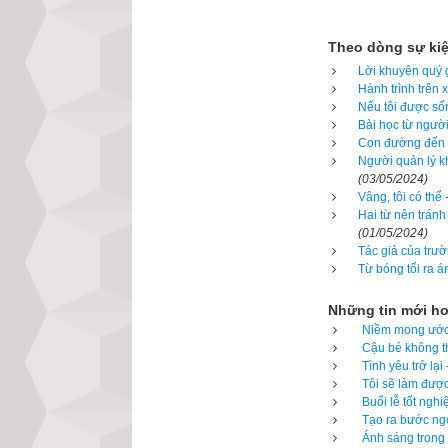
lề đường. Cậu kh
sống cùng mẹ Dor
Theo dòng sự ki
Lời khuyên quý g
Antonio là người 
Hành trình trên 
Nếu tôi được sốn
hai chứng chỉ ở 
Bài học từ người
nhìn mẹ, bà đang
Con đường đến t
Người quản lý kh
vắng vai trò trụ 
(03/05/2024)
Tất cả mong muốn 
Vâng, tôi có thể
Hai từ nên tránh
(01/05/2024)
- Con yêu, mẹ có
Tác giả của trườ
Từ bóng tối ra á
- Bà cất giọng dịu
Những tin mới h
Antonio tỏ ra chă
Niềm mong ước 
Cậu bé không th
- Mẹ biết, lẽ ra 
Tình yêu trở lạ
Tôi sẽ làm được
Nói rồi, bà dừng 
Buổi lễ tốt ngh
con trai, rằng mẹ
Tạo ra bước ngo
Ánh sáng trong 