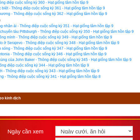
. Hai bàn tay cậu nắm chặt vô lăng.
ng điệp cuộc sống kỳ 360 - Hạt giống tâm hồn tập 9
biệt - Thông điệp cuộc sống kỳ 361 - Hạt giống tâm hồn tập 9
hương - Thông điệp cuộc sống kỳ 362 - Hạt giống tâm hồn tập 9
ẳng còn sống được bao lâu nữa...
n
ng nhân ái - Thông điệp cuộc sống kỳ 351 - Hạt giống tâm hồn tập 9
g đại học, những tuần sau đó, cậu và mẹ đều trò chuyện điện thoại 
 chuyến tàu Pittsburgh - Thông điệp cuộc sống kỳ 350 - Hạt giống tâm hồn tập 9
 đàn ông mà mẹ hết lòng tin tưởng lại chính là người đã truyền cho 
iêng mình - Thông điệp cuộc sống kỳ 349 - Hạt giống tâm hồn tập 9
lo ở Serajevo - Thông điệp cuộc sống kỳ 348 - Hạt giống tâm hồn tập 9
hi bà bị ốm, các xét nghiệm cho thấy vi rút đã chuyển sang giai đoạn
sóng - Thông điệp cuộc sống kỳ 347 - Hạt giống tâm hồn tập 9
 trai học hết khóa học và trở về nhà vào tháng 5. Hai tháng sau đó
onia - Thông điệp cuộc sống kỳ 346 - Hạt giống tâm hồn tập 9
ùng của John Baker - Thông điệp cuộc sống kỳ 345 - Hạt giống tâm hồn tập 9
y hôm sau, người ta phải chuyển bà đến phòng dành cho những bệnh
ng điệp cuộc sống kỳ 344 - Hạt giống tâm hồn tập 9
ới - Thông điệp cuộc sống kỳ 343 - Hạt giống tâm hồn tập 9
ùng - Thông điệp cuộc sống kỳ 341 - Hạt giống tâm hồn tập 8
eo kinh dịch
Ngày cần xem