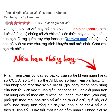
tai-sach-hat-giong-tam-hon-pdf-10.html
để tải về Ebook Sách Hạt giống tâm hồn hoặc liên hệ Zalo: 
Tổng số điểm của bài viết là: 5 trong 1 đánh giá
0926.138.186 để nhận trực tiếp file pdf.
Xếp hạng:
5
-
1
phiếu bầu
Click để đánh giá bài viết
Sau đây là Câu chuyện về Thành công được trích từ Cuốn 
Nếu bạn thấy bài viết này bổ ích hãy ấn nút 
chia sẻ (share) 
bên 
dưới để ủng hộ chúng tôi và chia sẻ kiến thức hay cho bạn bè 
“Hạt giống tâm hồn tập 8” của nhà xuất bản tổng hợp TP. Hồ 
của bạn. Đừng quên truy cập fanpage
“
Xemvm.com
” để cập nhật 
Chí Minh
các bài viết và các chương trình khuyến mãi mới nhất. Cám ơn 
bạn rất nhiều!
“
Thành công đòi hỏi ở chúng ta sự kiên định, vững vàng đề có 
thể giữ được mình trước ánh hào quang rực rỡ của chính nó.
”
Thành công không bao giờ đến bởi sự tình cờ. Nó là kết quả 
Phần mềm xem bói dãy số bất kỳ của số tài khoản ngân hàng, 
số CCCD, số CMT, số thẻ ATM, số sổ bảo hiểm xã hội… Chỉ 
của việc khẳng định mạnh mẽ không ngừng với những thành 
cần nhập vào một dãy số và bát tự (giờ ngày tháng năm sinh) 
tích cao nhất. Nó đòi hỏi tài năng và triển vọng vững chắc ở 
của bạn rồi kích vào “Luận giải”, hệ thống sẽ luận giải phân tích 
mỗi người.
cát hung dãy số theo âm dương, ngũ hành, thiên thời (vận khí), 
phối quẻ theo mai hoa dịch số để tính ra quẻ chủ, quẻ hỗ, quẻ 
Thành công là một thứ có thể lây lan được. Thành công của 
biến, hào động, tính tổng nút dãy số, tính hung cát 4 số cuối 
theo 81 linh số… Hãy thử một lần để cảm nhận sự khác biệt so 
người này là một tấm gương sáng, là động lực thúc đẩy 