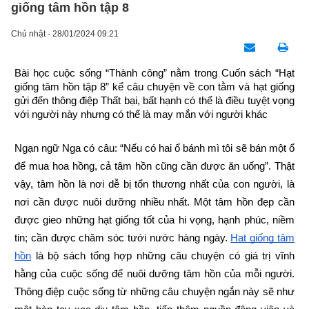
giống tâm hồn tập 8
Chủ nhật - 28/01/2024 09:21
Bài học cuộc sống “Thành công” nằm trong Cuốn sách “Hạt 
giống tâm hồn tập 8” kể câu chuyện về con tằm và hạt giống 
gửi đến thông điệp Thất bại, bất hạnh có thể là điều tuyệt vọng 
với người này nhưng có thể là may mắn với người khác
Ngạn ngữ Nga có câu: “Nếu có hai ổ bánh mì tôi sẽ bán một ổ 
để mua hoa hồng, cả tâm hồn cũng cần được ăn uống”. Thật 
vậy, tâm hồn là nơi dễ bị tổn thương nhất của con người, là 
nơi cần được nuôi dưỡng nhiều nhất. Một tâm hồn đẹp cần 
được gieo những hạt giống tốt của hi vọng, hạnh phúc, niềm 
tin; cần được chăm sóc tưới nước hàng ngày.
Hạt giống tâm 
hồn
 là bộ sách tổng hợp những câu chuyện có giá trị vĩnh 
hằng của cuộc sống để nuôi dưỡng tâm hồn của mỗi người. 
Thông điệp cuộc sống từ những câu chuyện ngắn này sẽ như 