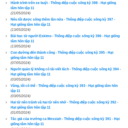
Hành trình trên xe buýt - Thông điệp cuộc sống kỳ 398 - Hạt giống
xemvm.com. Lịch vạn niên của chúng tôi không chỉ có các 
tâm hồn tập 11
tính năng cơ bản như đổi lịch dương sang lịch âm,
lịch can 
(21/05/2024)
chi
,
lịch tiết khí
,
xem ngày giờ Hoàng Đạo – Hắc Đạo
, xem 
Nếu tôi được sống thêm lần nữa - Thông điệp cuộc sống kỳ 397 -
Hạt giống tâm hồn tập 11
ngày theo Ngọc hạp thông thư,
xem ngày theo nhị thập bát tú
(13/05/2024)
mà còn có nhiều tính năng nâng cao khác như
xem ngày 
Bài học từ người Eskimo - Thông điệp cuộc sống kỳ 396 - Hạt giống
xung khắc với tuổi
,
xem ngày theo Kinh Kim Phù
,
Xem ngày 
tâm hồn tập 11
(13/05/2024)
theo Lục Diệu
,
xem ngày theo Đổng Công tuyển nhật (12 
Con đường đến thành công - Thông điệp cuộc sống kỳ 395 - Hạt
trực)
,
Bành Tổ kỵ nhật
,
xem ngày xuất hành theo Khổng Minh
,
giống tâm hồn tập 11
(07/05/2024)
chọn hướng tốt xuất hành
,
xem giờ tốt theo Lý Thuần Phong
, 
Người quản lý không có tài viết lách - Thông điệp cuộc sống kỳ 394 -
Quỷ Cốc Tử, xem ngày tốt xấu theo dân gian…nên vinh dự 
Hạt giống tâm hồn tập 11
được độc giả bình chọn là phần mềm lịch vạn niên số 1 hiện 
(03/05/2024)
nay. Phiên bản
lịch vạn niên 2024
 hoàn toàn mới của chúng tôi 
Vâng, tôi có thể - Thông điệp cuộc sống kỳ 393 - Hạt giống tâm hồn
tập 11
không những giao diện đẹp, dễ sử dụng mà còn luận giải 
(03/05/2024)
chính xác và chi tiết từng mục giúp độc giả dễ dàng lựa chọn 
Hai từ nên tránh và hai từ nên nhớ - Thông điệp cuộc sống kỳ 392 -
Hạt giống tâm hồn tập 11
được ngày tốt, giờ đẹp để khởi sự công việc. Hãy thử một lần 
(01/05/2024)
để cảm nhận sự khác biệt so với các phần mềm lịch vạn sự 
Tác giả của trường ca Messiah - Thông điệp cuộc sống kỳ 391 - Hạt
khác.
giống tâm hồn tập 11