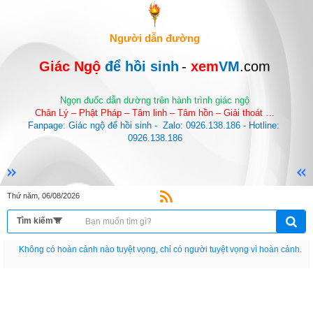
Người dẫn đường
Giác Ngộ 
để hồi sinh
-
 xem
VM
.com
Ngọn đuốc dẫn dường trên hành trình giác ngộ
Chân Lý – Phật Pháp – Tâm linh – Tâm hồn – Giải thoát …
Fanpage: Giác ngộ để hồi sinh -  Zalo: 0926.138.186 - Hotline: 
0926.138.186
Thứ năm, 06/08/2026
Nếu như không chịu học tập thì cho dù đi vạn dặm đường cũng chỉ là anh đưa
thư.