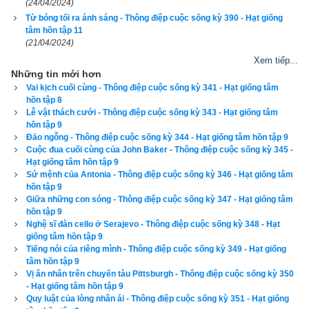
(24/04/2024)
Từ bóng tối ra ánh sáng - Thông điệp cuộc sống kỳ 390 - Hạt giống
tâm hồn tập 11
(21/04/2024)
Lịch vạn niên - Chọn giờ tốt ngày đẹp
Xem tiếp...
Những tin mới hơn
Vai kịch cuối cùng - Thông điệp cuộc sống kỳ 341 - Hạt giống tâm
hồn tập 8
Ngày cần xem
Lễ vật thách cưới - Thông điệp cuộc sống kỳ 343 - Hạt giống tâm
hồn tập 9
Ngày khởi sự (DL)
Đảo ngỗng - Thông điệp cuộc sống kỳ 344 - Hạt giống tâm hồn tập 9
Giờ khởi sự
Cuộc đua cuối cùng của John Baker - Thông điệp cuộc sống kỳ 345 -
Hạt giống tâm hồn tập 9
Sứ mệnh của Antonia - Thông điệp cuộc sống kỳ 346 - Hạt giống tâm
hồn tập 9
Giữa những con sóng - Thông điệp cuộc sống kỳ 347 - Hạt giống tâm
Xem ngày
hồn tập 9
Nghệ sĩ đàn cello ở Serajevo - Thông điệp cuộc sống kỳ 348 - Hạt
giống tâm hồn tập 9
Tiếng nói của riêng mình - Thông điệp cuộc sống kỳ 349 - Hạt giống
tâm hồn tập 9
Vị ân nhân trên chuyến tàu Pittsburgh - Thông điệp cuộc sống kỳ 350
Tác giả bài viết:
Thầy Uri – Tổng biên tập chuyên mục giác ngộ
- Hạt giống tâm hồn tập 9
Nguồn tin:
Trích từ cuốn Sách Hạt giống tâm hồn tập 8
Quy luật của lòng nhân ái - Thông điệp cuộc sống kỳ 351 - Hạt giống