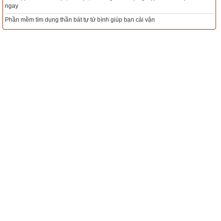
Xem ngày đẹp - chọn ngày tốt khởi sự theo kinh dịch chính xác nhất
Tổng Kho Sim Năm sinh 0x - 9x - 8x -7x -6x giá rẻ nhất thị trường - Click xem
ngay