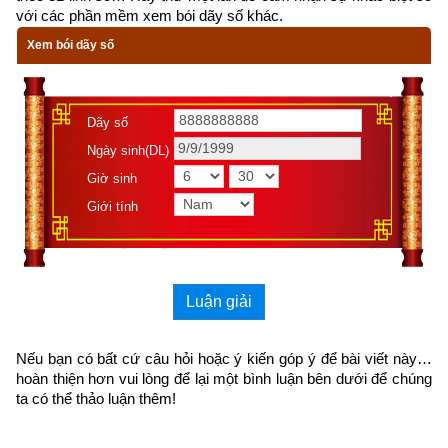
với các phần mềm xem bói dãy số khác.
những người xung quanh. Nó vẽ đồ thị định hướng cho hướng 
Xem bói dãy số
đi của một chương trình. Nó đặt ra những tiêu chuẩn cho việc 
lập kế hoạch. Thành công có khả 
năng xuyên thấu và ảnh 
hưởng đến mọi mặt của cuộc sống.
Dãy số
Ngày sinh(DL)
Giờ sinh
Giới tính
Luận giải
Nếu bạn có bất cứ câu hỏi hoặc ý kiến góp ý để bài viết này… 
hoàn thiện hơn vui lòng
 để lại một bình luận bên dưới để chúng 
ta có thể thảo luận thêm!
Thành công đòi hỏi sự tận tụy và cống hiến kiên trì, bền bỉ. Đó 