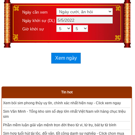
Ngày cần xem
Ngày khởi sự (DL)
Giờ khởi sự
Xem ngày
Tin hot
y
Tổng kho sim phong thủy - Sim hợp tuổi - Sim hợp mệnh giá rẻ nhất thị trườ
riệu
Xem bói sim phong thủy theo khoa học tử vi, tứ trụ chính xác nhất
Mua sim Thần tài, Thần tài theo bạn! Giao sim miễn phí
mua