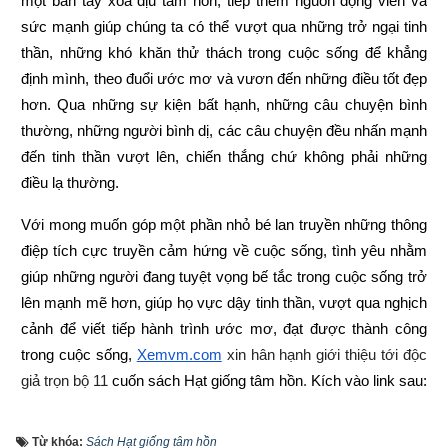
một bàn tay xoa dịu tâm hồn, tiếp thêm nguồn động viên và 
sức mạnh giúp chúng ta có thể vượt qua những trở ngại tinh 
thần, những khó khăn thử thách trong cuộc sống để khẳng 
định mình, theo đuổi ước mơ và vươn đến những điều tốt đẹp 
hơn. Qua những sự kiện bất hạnh, những câu chuyện bình 
thường, những người bình dị, các câu chuyện đều nhấn mạnh 
đến tinh thần vượt lên, chiến thắng chứ không phải những 
điều lạ thường.
Với mong muốn góp một phần nhỏ bé lan truyền những thông 
điệp tích cực truyền cảm hứng về cuộc sống, tình yêu nhằm 
giúp những người đang tuyệt vọng bế tắc trong cuộc sống trở 
lên mạnh mẽ hơn, giúp họ vực dậy tinh thần, vượt qua nghịch 
cảnh để viết tiếp hành trình ước mơ, đạt được thành công 
trong cuộc sống,
Xemvm.com
 xin hân hạnh giới thiệu tới độc 
giả trọn bộ 11 
cuốn sách Hạt giống tâm hồn
. 
Kích vào link sau:
https://xemvm.com/thu-vien-ebooks/sach-ky-nang-song/link-
Từ khóa:
Sách Hạt giống tâm hồn