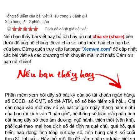
Tổng số điểm của bài viết là: 10 trong 2 đánh giá
Xếp hạng:
Với mong muốn góp một phần nhỏ bé lan truyền những thông 
5
-
2
phiếu bầu
Click để đánh giá bài viết
điệp tích cực truyền cảm hứng về cuộc sống, tình yêu nhằm 
Nếu bạn thấy bài viết này bổ ích hãy ấn nút 
chia sẻ (share) 
bên 
giúp những người đang tuyệt vọng bế tắc trong cuộc sống trở 
dưới để ủng hộ chúng tôi và chia sẻ kiến thức hay cho bạn bè 
lên mạnh mẽ hơn, giúp họ vực dậy tinh thần, vượt qua nghịch 
của bạn. Đừng quên truy cập fanpage
“
Xemvm.com
” để cập nhật 
cảnh để viết tiếp hành trình ước mơ, đạt được thành công 
các bài viết và các chương trình khuyến mãi mới nhất. Cám ơn 
bạn rất nhiều!
trong cuộc sống,
Xemvm.com
 xin hân hạnh giới thiệu tới độc 
giả trọn bộ 11 
cuốn sách Hạt giống tâm hồn
. 
Kích vào link sau:
https://xemvm.com/thu-vien-ebooks/sach-ky-nang-song/link-
tai-sach-hat-giong-tam-hon-pdf-10.html
Phần mềm xem bói dãy số bất kỳ của số tài khoản ngân hàng, 
số CCCD, số CMT, số thẻ ATM, số sổ bảo hiểm xã hội… Chỉ 
để tải về Ebook Sách Hạt giống tâm hồn hoặc liên hệ Zalo: 
cần nhập vào một dãy số và bát tự (giờ ngày tháng năm sinh) 
0926.138.186 để nhận trực tiếp file pdf.
của bạn rồi kích vào “Luận giải”, hệ thống sẽ luận giải phân tích 
cát hung dãy số theo âm dương, ngũ hành, thiên thời (vận khí), 
phối quẻ theo mai hoa dịch số để tính ra quẻ chủ, quẻ hỗ, quẻ 
Sau đây là Câu chuyện về Tấm thiệp mừng được trích từ 
biến, hào động, tính tổng nút dãy số, tính hung cát 4 số cuối 
Cuốn “Hạt giống tâm hồn tập 5” của nhà xuất bản tổng hợp 
theo 81 linh số… Hãy thử một lần để cảm nhận sự khác biệt so 