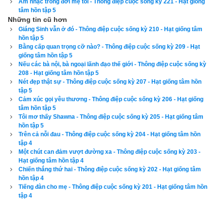
Âm nhạc trong đời mẹ tôi - Thông điệp cuộc sống kỳ 221 - Hạt giống
Nỗi tuyệt vọng đè nặng lên tôi khi tiệc mừng kỷ niệm ngày 
tâm hồn tập 5
Những tin cũ hơn
cưới lần thứ bảy đến gần.
Giáng Sinh vẫn ở đó - Thông điệp cuộc sống kỳ 210 - Hạt giống tâm
hồn tập 5
Trước ngày đó, tôi lết bộ tới tiệm bán thiệp để tìm kiếm một 
Bằng cấp quan trọng cỡ nào? - Thông điệp cuộc sống kỳ 209 - Hạt
cái thích hợp. Trong thâm tâm, tôi tự thuyết phục mình rằng 
giống tâm hồn tập 5
Nếu các bà nội, bà ngoại lãnh đạo thế giới - Thông điệp cuộc sống kỳ
đây sẽ là tấm thiệp cuối cùng mà tôi tặng ảnh. Khi đọc qua 
208 - Hạt giống tâm hồn tập 5
dòng chữ tha thiết trong từng tấm thiệp một, mắt tôi chợt nhòa 
Nét đẹp thật sự - Thông điệp cuộc sống kỳ 207 - Hạt giống tâm hồn
tập 5
lệ. Tôi cảm thấy vừa yêu thương, vừa lo sợ mình sẽ đánh 
Cảm xúc gọi yêu thương - Thông điệp cuộc sống kỳ 206 - Hạt giống
mất người đàn ông có ý nghĩa nhất trong cuộc đời tôi. Tôi hiểu 
tâm hồn tập 5
mình cần phải nói cho ảnh biết mọi tâm tư tình cảm để tôi có 
Tôi mơ thấy Shawna - Thông điệp cuộc sống kỳ 205 - Hạt giống tâm
hồn tập 5
thể vượt qua nỗi đau và sợ hãi. Tôi phải nghĩ ra cách để xoay 
Trên cả nỗi đau - Thông điệp cuộc sống kỳ 204 - Hạt giống tâm hồn
mối quan hệ của chúng tôi trở lại trạng thái cũ. Tôi cần phải 
tập 4
Một chút can đảm vượt đường xa - Thông điệp cuộc sống kỳ 203 -
nhớ hồi đó chúng tôi gắn bó với nhau như thế nào.
Hạt giống tâm hồn tập 4
Chiến thắng thứ hai - Thông điệp cuộc sống kỳ 202 - Hạt giống tâm
Sau một tiếng đồng hồ đọc từng tấm thiệp, tôi chọn được một 
hồn tập 4
Tiếng đàn cho mẹ - Thông điệp cuộc sống kỳ 201 - Hạt giống tâm hồn
cái khá hoàn hảo. Những dòng chữ trong tấm thiệp nói lên hết 
tập 4
tình cảm trong lòng tôi. Cứ như chính tay tôi đã viết ra nó vậy. 
Nó nói về tình yêu và lời cam kết trong cuộc hôn nhân. Nó 