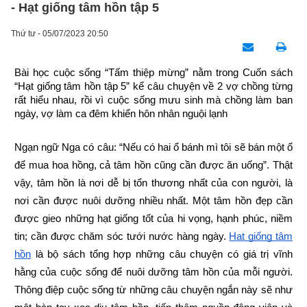
- Hạt giống tâm hồn tập 5
Thứ tư - 05/07/2023 20:50
Bài học cuộc sống “Tấm thiệp mừng” nằm trong Cuốn sách 
“Hạt giống tâm hồn tập 5” kể câu chuyện về 2 vợ chồng từng 
rất hiểu nhau, rồi vì cuộc sống mưu sinh mà chồng làm ban 
ngày, vợ làm ca đêm khiển hôn nhân nguội lạnh
Ngạn ngữ Nga có câu: “Nếu có hai ổ bánh mì tôi sẽ bán một ổ 
để mua hoa hồng, cả tâm hồn cũng cần được ăn uống”. Thật 
vậy, tâm hồn là nơi dễ bị tổn thương nhất của con người, là 
nơi cần được nuôi dưỡng nhiều nhất. Một tâm hồn đẹp cần 
được gieo những hạt giống tốt của hi vọng, hạnh phúc, niềm 
tin; cần được chăm sóc tưới nước hàng ngày.
Hạt giống tâm 
hồn
 là bộ sách tổng hợp những câu chuyện có giá trị vĩnh 
hằng của cuộc sống để nuôi dưỡng tâm hồn của mỗi người. 
Thông điệp cuộc sống từ những câu chuyện ngắn này sẽ như 