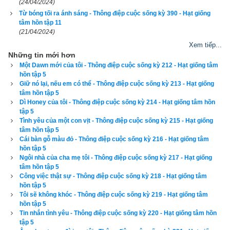
(24/04/2024)
chúng tôi cũng không còn gắn bó như xưa. Câu nói "Anh yêu 
Từ bóng tối ra ánh sáng - Thông điệp cuộc sống kỳ 390 - Hạt giống
em! Em yêu anh" chỉ là đầu môi chót lưỡi chứ chẳng có ý 
tâm hồn tập 11
(21/04/2024)
nghĩa gì hết. Chúng tôi không có thời gian bộc bạch tâm hồn 
Xem tiếp...
hay chia sẻ những giấc mơ. Chúng tôi 
quá bận rộn và quá 
Những tin mới hơn
mệt mỏi, chẳng còn muốn cải thiện lại mối quan hệ tình cảm 
Một Dawn mới của tôi - Thông điệp cuộc sống kỳ 212 - Hạt giống tâm
hồn tập 5
nữa. Giờ đây chúng tôi giống hệt hai người chỉ muốn "góp gạo 
Giữ nó lại, nếu em có thể - Thông điệp cuộc sống kỳ 213 - Hạt giống
nấu cơm chung".
tâm hồn tập 5
Dì Honey của tôi - Thông điệp cuộc sống kỳ 214 - Hạt giống tâm hồn
Sự xa cách về tình cảm mở ra những tức giận ngấm ngầm 
tập 5
Tình yêu của một con vịt - Thông điệp cuộc sống kỳ 215 - Hạt giống
trong lòng tôi. Theo hoàn cảnh, tôi phải dành hết thời gian của 
tâm hồn tập 5
ban ngày để chăm sóc con cái và nhà cửa. Dọn bữa ăn chiều 
Cái bàn gỗ màu đỏ - Thông điệp cuộc sống kỳ 216 - Hạt giống tâm
hồn tập 5
xong, tôi đi làm đến tận ba giờ sáng hôm sau mới về nhà. Tôi 
Ngôi nhà của cha mẹ tôi - Thông điệp cuộc sống kỳ 217 - Hạt giống
ganh tị với chồng tôi. Buổi tối ảnh có nhiều thời gian rảnh sau 
tâm hồn tập 5
Công việc thật sự - Thông điệp cuộc sống kỳ 218 - Hạt giống tâm
khi dỗ dành mấy đứa nhỏ ngủ. Ánh có thể đọc sách, xem TV, 
hồn tập 5
và lăn ra giường đánh một giấc ngon lành. Tôi cảm thấy xấu 
Tôi sẽ không khóc - Thông điệp cuộc sống kỳ 219 - Hạt giống tâm
hổ vì ý nghĩ này nên không hé môi cho ảnh biết. Nhưng sự 
hồn tập 5
Tin nhắn tình yêu - Thông điệp cuộc sống kỳ 220 - Hạt giống tâm hồn
chịu đựng thầm lặng này càng làm vấn đề trầm trọng hơn.
tập 5