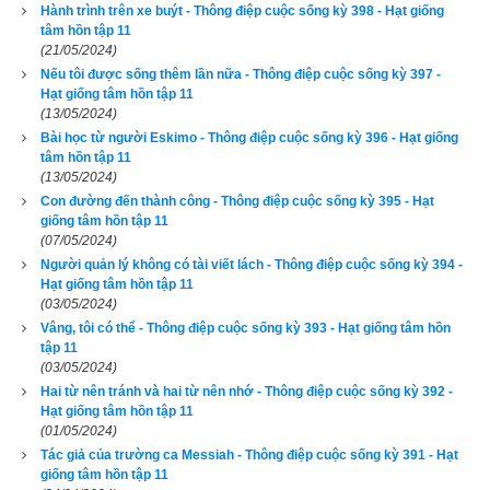
Hành trình trên xe buýt - Thông điệp cuộc sống kỳ 398 - Hạt giống
- Ăn gì cũng được. Em nấu sao thì anh ăn vậy.
tâm hồn tập 11
(21/05/2024)
Chúng tôi tiếp tục trò chuyện như vậy đến khi ai đó ở chỗ làm 
Nếu tôi được sống thêm lần nữa - Thông điệp cuộc sống kỳ 397 -
Hạt giống tâm hồn tập 11
gọi ảnh, hay bọn trẻ gọi tôi. Tôi nhớ những buổi thảo luận mà 
(13/05/2024)
chúng tôi thường dành cho nhau. Giờ đây chúng tôi không 
Bài học từ người Eskimo - Thông điệp cuộc sống kỳ 396 - Hạt giống
tâm hồn tập 11
còn nhắc tới chuyện thời sự và chính trị nữa. Chúng tôi cũng 
(13/05/2024)
không nhắc tới công việc của ảnh vì sếp của ảnh ngồi làm 
Con đường đến thành công - Thông điệp cuộc sống kỳ 395 - Hạt
việc gần đó. Chúng tôi cũng không nhắc đến sách báo và 
giống tâm hồn tập 11
(07/05/2024)
phim ảnh, vì lâu lắm rồi tôi không đọc sách hay xem bộ phim 
Người quản lý không có tài viết lách - Thông điệp cuộc sống kỳ 394 -
nào.
Hạt giống tâm hồn tập 11
(03/05/2024)
Chúng tôi vẫn gặp mặt nhau vào ngày nghỉ cuối tuần, nhưng 
Vâng, tôi có thể - Thông điệp cuộc sống kỳ 393 - Hạt giống tâm hồn
hầu như chúng tôi chẳng nói ra 
những điều chúng tôi cần nói. 
tập 11
(03/05/2024)
Sự căng thẳng của tuần lễ làm việc khiến chúng tôi mệt nhoài 
Hai từ nên tránh và hai từ nên nhớ - Thông điệp cuộc sống kỳ 392 -
và cáu kỉnh, thế là chúng tôi dành thời gian để cãi nhau mỗi 
Hạt giống tâm hồn tập 11
(01/05/2024)
khi "gặp nhau cuối tuần".
Tác giả của trường ca Messiah - Thông điệp cuộc sống kỳ 391 - Hạt
giống tâm hồn tập 11
Ngoài khoảng cách về vật chất, dường như tình cảm của 