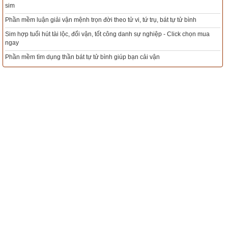
Xem bói sim phong thủy theo khoa học tử vi, tứ trụ chính xác nhất
Đầu mũi tôi nóng lên và ánh mắt tôi cay cay. Miệng tôi buột ra 
nh
Mua sim Thần tài, Thần tài theo bạn! Giao sim miễn phí
câu trả lời nghẹn ngào:
ọn mua
Xem ngày đẹp - chọn ngày tốt khởi sự theo kinh dịch chính xác nhất
- Em cũng yêu anh.
Tổng Kho Sim Năm sinh 0x - 9x - 8x -7x -6x giá rẻ nhất thị trường - Click
- Anh đã xin nghỉ hôm nay để chúng ta có thể ở bên nhau. Tối 
ngay
nay em xin nghỉ được không?
- Em sẽ xin nghỉ ngay sau khi chúng ta cúp máy.
- Vậy chúng ta sẽ gặp nhau trong một tiếng nữa nhé?
-Em sốt ruột chờ anh đây.
Đột nhiên khoảng cách thu hẹp lại. Khi ảnh về nhà, chúng tôi 
nói chuyện say sưa, cười vang dòn dã và tận hưởng sự hiện 
diện của nhau giống như những ngày xưa cũ. Tôi thật sự tin 
rằng những người có thể đọc được ý nghĩ của nhau chính là 
những người đang yêu nhau thắm thiết.