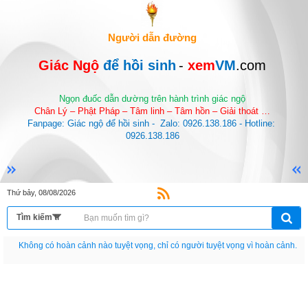
Người dẫn đường
Giác Ngộ 
để hồi sinh
-
 xem
VM
.com
Ngọn đuốc dẫn dường trên hành trình giác ngộ
Chân Lý – Phật Pháp – Tâm linh – Tâm hồn – Giải thoát …
Fanpage: Giác ngộ để hồi sinh -  Zalo: 0926.138.186 - Hotline: 
0926.138.186
Thứ bảy, 08/08/2026
Nếu như không chịu học tập thì cho dù đi vạn dặm đường cũng chỉ là anh đưa
thư.