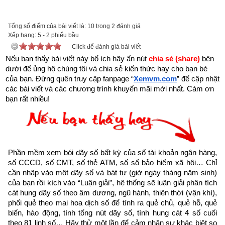
Tổng số điểm của bài viết là: 10 trong 2 đánh giá
Xếp hạng:
Với mong muốn góp một phần nhỏ bé lan truyền những thông 
5
-
2
phiếu bầu
Click để đánh giá bài viết
điệp tích cực truyền cảm hứng về cuộc sống, tình yêu nhằm 
Nếu bạn thấy bài viết này bổ ích hãy ấn nút 
chia sẻ (share) 
bên 
giúp những người đang tuyệt vọng bế tắc trong cuộc sống trở 
dưới để ủng hộ chúng tôi và chia sẻ kiến thức hay cho bạn bè 
lên mạnh mẽ hơn, giúp họ vực dậy tinh thần, vượt qua nghịch 
của bạn. Đừng quên truy cập fanpage
“
Xemvm.com
” để cập nhật 
cảnh để viết tiếp hành trình ước mơ, đạt được thành công 
các bài viết và các chương trình khuyến mãi mới nhất. Cám ơn 
bạn rất nhiều!
trong cuộc sống,
Xemvm.com
 xin hân hạnh giới thiệu tới độc 
giả trọn bộ 11 
cuốn sách Hạt giống tâm hồn
. 
Kích vào link sau:
https://xemvm.com/thu-vien-ebooks/sach-ky-nang-song/link-
tai-sach-hat-giong-tam-hon-pdf-10.html
Phần mềm xem bói dãy số bất kỳ của số tài khoản ngân hàng, 
số CCCD, số CMT, số thẻ ATM, số sổ bảo hiểm xã hội… Chỉ 
để tải về Ebook Sách Hạt giống tâm hồn hoặc liên hệ Zalo: 
cần nhập vào một dãy số và bát tự (giờ ngày tháng năm sinh) 
0926.138.186 để nhận trực tiếp file pdf.
của bạn rồi kích vào “Luận giải”, hệ thống sẽ luận giải phân tích 
cát hung dãy số theo âm dương, ngũ hành, thiên thời (vận khí), 
phối quẻ theo mai hoa dịch số để tính ra quẻ chủ, quẻ hỗ, quẻ 
Sau đây là Câu chuyện về Một Dawn mới của tôi được trích 
biến, hào động, tính tổng nút dãy số, tính hung cát 4 số cuối 
từ Cuốn “Hạt giống tâm hồn tập 5” của nhà xuất bản tổng hợp 
theo 81 linh số… Hãy thử một lần để cảm nhận sự khác biệt so 