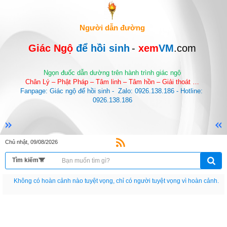
Người dẫn đường
Giác Ngộ 
để hồi sinh
-
 xem
VM
.com
Ngọn đuốc dẫn dường trên hành trình giác ngộ
Chân Lý – Phật Pháp – Tâm linh – Tâm hồn – Giải thoát …
Fanpage: Giác ngộ để hồi sinh -  Zalo: 0926.138.186 - Hotline: 
0926.138.186
Chủ nhật, 09/08/2026
Nếu như không chịu học tập thì cho dù đi vạn dặm đường cũng chỉ là anh đưa
thư.