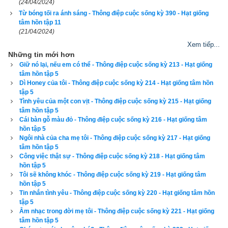
(24/04/2024)
làm khác đi. Một lúc sau, tôi nhìn sang chỗ Ron và hứa với 
Từ bóng tối ra ánh sáng - Thông điệp cuộc sống kỳ 390 - Hạt giống
tâm hồn tập 11
nó: "Laura khỏe mạnh lắm. Rồi mẹ tròn con vuông thôi".
(21/04/2024)
Xem tiếp...
Giây lát sau, từ phòng bên vọng ra tiếng trẻ sơ sinh khóc oa 
Những tin mới hơn
oa. Cuối cùng thì con bé cũng chịu chào đời. Chúng tôi được 
Giữ nó lại, nếu em có thể - Thông điệp cuộc sống kỳ 213 - Hạt giống
phép bước vào trong đó, kịp lúc nhìn thấy cô mụ đặt một bé 
tâm hồn tập 5
Dì Honey của tôi - Thông điệp cuộc sống kỳ 214 - Hạt giống tâm hồn
gái đỏ hỏn và khỏe mạnh xuống ngực Laura. Quàng tay ôm 
tập 5
lấy đứa con gái mới sinh, trên 
khuôn mặt mệt nhoài của Laura 
Tình yêu của một con vịt - Thông điệp cuộc sống kỳ 215 - Hạt giống
tâm hồn tập 5
lóe sáng lên một niềm vui sướng.
Cái bàn gỗ màu đỏ - Thông điệp cuộc sống kỳ 216 - Hạt giống tâm
hồn tập 5
Tôi cúi người xuống ôm lấy vai Laura và hôn vào vầng trán 
Ngôi nhà của cha mẹ tôi - Thông điệp cuộc sống kỳ 217 - Hạt giống
tâm hồn tập 5
còn rịn mồ hôi của nó. Hai má con chúng tôi nhìn nhau rồi bật 
Công việc thật sự - Thông điệp cuộc sống kỳ 218 - Hạt giống tâm
khóc. Những giọt nước mắt ngọt ngào của hạnh phúc, trộn lẫn 
hồn tập 5
với một chút xót xa.
Tôi sẽ không khóc - Thông điệp cuộc sống kỳ 219 - Hạt giống tâm
hồn tập 5
Tin nhắn tình yêu - Thông điệp cuộc sống kỳ 220 - Hạt giống tâm hồn
Nhưng không sao, mọi việc rồi cũng ổn cả, bởi vì một Dawn 
tập 5
mới của tôi đã xuất hiện. Khi tôi gạt nước mắt, mỉm cười với 
Âm nhạc trong đời mẹ tôi - Thông điệp cuộc sống kỳ 221 - Hạt giống
tâm hồn tập 5
con gái tôi và cháu ngoại tôi, dường như cuộc sống khẽ lên 