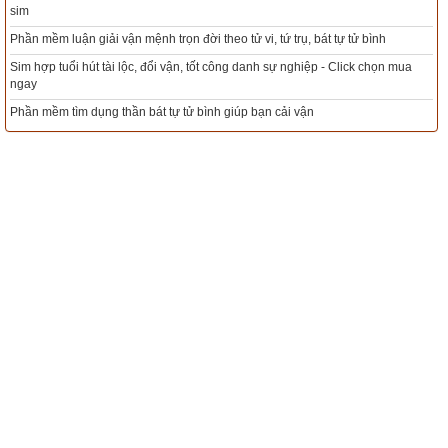
Xem bói sim phong thủy theo khoa học tử vi, tứ trụ chính xác nhất
Mua sim Thần tài, Thần tài theo bạn! Giao sim miễn phí
a
Tác giả bài viết:
Thầy Uri – Tổng biên tập chuyên mục giác ngộ
Nguồn tin:
Trích từ cuốn Sách Hạt giống tâm hồn tập 5
Xem ngày đẹp - chọn ngày tốt khởi sự theo kinh dịch chính xác nhất
Tổng Kho Sim Năm sinh 0x - 9x - 8x -7x -6x giá rẻ nhất thị trường - Click xem
ngay