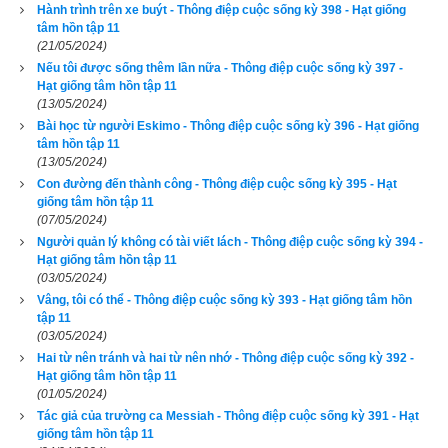
Hành trình trên xe buýt - Thông điệp cuộc sống kỳ 398 - Hạt giống
của mẹ mà. Con không hiểu điều đó sao? Làm sao mẹ có thể 
tâm hồn tập 11
nhìn vào mắt đứa bé sơ sinh và 
gọi nó là Dawn Michelle, và 
(21/05/2024)
không rơi lệ mỗi khi nghe cái tên đó được gọi lên? Tôi thấy 
Nếu tôi được sống thêm lần nữa - Thông điệp cuộc sống kỳ 397 -
Hạt giống tâm hồn tập 11
mình vật vã với ý tưởng đó, và hầu như muốn chống đối ý 
(13/05/2024)
định tốt đẹp của chính mình.
Bài học từ người Eskimo - Thông điệp cuộc sống kỳ 396 - Hạt giống
tâm hồn tập 11
Một buổi sáng mùa xuân, điện thoại réo lên gọi tôi tới bệnh 
(13/05/2024)
Con đường đến thành công - Thông điệp cuộc sống kỳ 395 - Hạt
viện thật nhanh. Nhưng hóa ra sự vội vã lại không cần thiết, vì 
giống tâm hồn tập 11
đứa bé nhất định không chịu chào đời. Sau hai ngày một đêm 
(07/05/2024)
chuyển bụng, nét mặt Laura không còn sinh khí nữa. Thỉnh 
Người quản lý không có tài viết lách - Thông điệp cuộc sống kỳ 394 -
Hạt giống tâm hồn tập 11
thoảng, tôi mỏi mệt động viên 
nó, lau mồ hôi trán và xoa bóp 
(03/05/2024)
hai cổ chân sung phồng lên của nó. Ron (chồng nó) và tôi hầu 
Vâng, tôi có thể - Thông điệp cuộc sống kỳ 393 - Hạt giống tâm hồn
như túc trực ở hai bên thành giường của nó. Chúng tôi quan 
tập 11
(03/05/2024)
sát Laura mỗi lúc một kiệt sức vì cuộc chuyển dạ kéo dài. 
Hai từ nên tránh và hai từ nên nhớ - Thông điệp cuộc sống kỳ 392 -
Cuối cùng, nhắm không thể chịu đựng nổi sự tra tấn, và muốn 
Hạt giống tâm hồn tập 11
đứa bé chào đời thật nhanh, nó quyết định sanh mổ. Sau khi 
(01/05/2024)
Tác giả của trường ca Messiah - Thông điệp cuộc sống kỳ 391 - Hạt
Laura được đẩy đi, con rể tôi đầu hàng mọi cảm xúc, và thế là 
giống tâm hồn tập 11
hai dòng lệ chảy ròng ròng trên mặt nó. Tôi cũng chẳng thể 