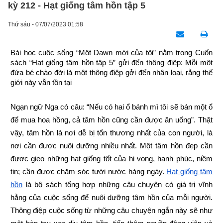
kỳ 212 - Hạt giống tâm hồn tập 5
Thứ sáu - 07/07/2023 01:58
Bài học cuộc sống “Một Dawn mới của tôi” nằm trong Cuốn 
sách “Hạt giống tâm hồn tập 5” gửi đến thông điệp: Mỗi một 
đứa bé chào đời là một thông điệp gởi đến nhân loại, rằng thế 
giới này vẫn tồn tại
Ngạn ngữ Nga có câu: “Nếu có hai ổ bánh mì tôi sẽ bán một ổ 
để mua hoa hồng, cả tâm hồn cũng cần được ăn uống”. Thật 
vậy, tâm hồn là nơi dễ bị tổn thương nhất của con người, là 
nơi cần được nuôi dưỡng nhiều nhất. Một tâm hồn đẹp cần 
được gieo những hạt giống tốt của hi vọng, hạnh phúc, niềm 
tin; cần được chăm sóc tưới nước hàng ngày.
Hạt giống tâm 
hồn
 là bộ sách tổng hợp những câu chuyện có giá trị vĩnh 
hằng của cuộc sống để nuôi dưỡng tâm hồn của mỗi người. 
Thông điệp cuộc sống từ những câu chuyện ngắn này sẽ như 