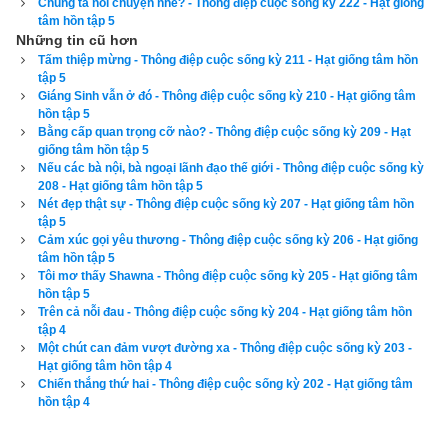
Chúng ta nói chuyện nhé? - Thông điệp cuộc sống kỳ 222 - Hạt giống
tiếng thì thầm vào tai tôi: "Đó, thấy chưa? Bà có mừng là vẫn 
tâm hồn tập 5
Những tin cũ hơn
còn tồn tại đến ngày hôm nay không?"
Tấm thiệp mừng - Thông điệp cuộc sống kỳ 211 - Hạt giống tâm hồn
tập 5
Để đọc online trọn bộ Sách Hạt giống tâm hồn kích vào
đây
. 
Giáng Sinh vẫn ở đó - Thông điệp cuộc sống kỳ 210 - Hạt giống tâm
Hãy ủng hộ website bằng cách truy cập lịch vạn niên trên 
hồn tập 5
Bằng cấp quan trọng cỡ nào? - Thông điệp cuộc sống kỳ 209 - Hạt
xemvm.com. Lịch vạn niên của chúng tôi không chỉ có các 
giống tâm hồn tập 5
tính năng cơ bản như đổi lịch dương sang lịch âm,
lịch can 
Nếu các bà nội, bà ngoại lãnh đạo thế giới - Thông điệp cuộc sống kỳ
chi
,
lịch tiết khí
,
xem ngày giờ Hoàng Đạo – Hắc Đạo
, xem 
208 - Hạt giống tâm hồn tập 5
Nét đẹp thật sự - Thông điệp cuộc sống kỳ 207 - Hạt giống tâm hồn
ngày theo Ngọc hạp thông thư,
xem ngày theo nhị thập bát tú
tập 5
mà còn có nhiều tính năng nâng cao khác như
xem ngày 
Cảm xúc gọi yêu thương - Thông điệp cuộc sống kỳ 206 - Hạt giống
tâm hồn tập 5
xung khắc với tuổi
,
xem ngày theo Kinh Kim Phù
,
Xem ngày 
Tôi mơ thấy Shawna - Thông điệp cuộc sống kỳ 205 - Hạt giống tâm
theo Lục Diệu
,
xem ngày theo Đổng Công tuyển nhật (12 
hồn tập 5
Trên cả nỗi đau - Thông điệp cuộc sống kỳ 204 - Hạt giống tâm hồn
trực)
,
Bành Tổ kỵ nhật
,
xem ngày xuất hành theo Khổng Minh
,
tập 4
chọn hướng tốt xuất hành
,
xem giờ tốt theo Lý Thuần Phong
, 
Một chút can đảm vượt đường xa - Thông điệp cuộc sống kỳ 203 -
Hạt giống tâm hồn tập 4
Quỷ Cốc Tử, xem ngày tốt xấu theo dân gian…nên vinh dự 
Chiến thắng thứ hai - Thông điệp cuộc sống kỳ 202 - Hạt giống tâm
được độc giả bình chọn là phần mềm lịch vạn niên số 1 hiện 
hồn tập 4
nay. Phiên bản
lịch vạn niên 2023
 hoàn toàn mới của chúng tôi 
không những giao diện đẹp, dễ sử dụng mà còn luận giải 