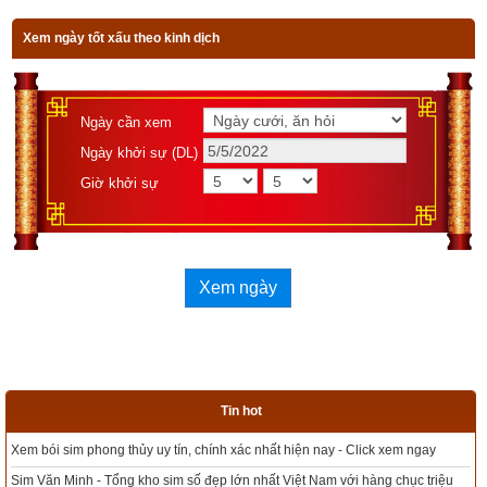
chính xác và chi tiết từng mục giúp độc giả dễ dàng lựa chọn 
Xem ngày tốt xấu theo kinh dịch
được ngày tốt, giờ đẹp để khởi sự công việc. Hãy thử một lần 
để cảm nhận sự khác biệt so với các phần mềm lịch vạn sự 
khác.
Ngày cần xem
Ngày khởi sự (DL)
Giờ khởi sự
Lịch vạn niên - Chọn giờ tốt ngày đẹp
Xem ngày
Ngày cần xem
Ngày khởi sự (DL)
Giờ khởi sự
Tin hot
Xem ngày
Tổng kho sim phong thủy - Sim hợp tuổi - Sim hợp mệnh giá rẻ nhất thị trườn
ệu