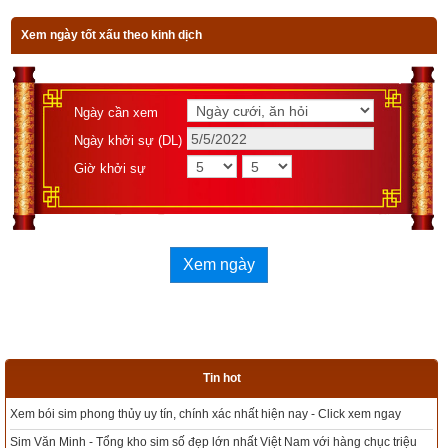
Hãy ủng hộ website bằng cách truy cập lịch vạn niên trên 
xemvm.com. Lịch vạn niên của chúng tôi không chỉ có các 
Xem ngày tốt xấu theo kinh dịch
tính năng cơ bản như đổi lịch dương sang lịch âm,
lịch can 
chi
,
lịch tiết khí
,
xem ngày giờ Hoàng Đạo – Hắc Đạo
, xem 
ngày theo Ngọc hạp thông thư,
xem ngày theo nhị thập bát tú
Ngày cần xem
mà còn có nhiều tính năng nâng cao khác như
xem ngày 
Ngày khởi sự (DL)
xung khắc với tuổi
,
xem ngày theo Kinh Kim Phù
,
Xem ngày 
Giờ khởi sự
theo Lục Diệu
,
xem ngày theo Đổng Công tuyển nhật (12 
trực)
,
Bành Tổ kỵ nhật
,
xem ngày xuất hành theo Khổng Minh
,
chọn hướng tốt xuất hành
,
xem giờ tốt theo Lý Thuần Phong
, 
Quỷ Cốc Tử, xem ngày tốt xấu theo dân gian…nên vinh dự 
Xem ngày
được độc giả bình chọn là phần mềm lịch vạn niên số 1 hiện 
nay. Phiên bản
lịch vạn niên 2023
 hoàn toàn mới của chúng tôi 
không những giao diện đẹp, dễ sử dụng mà còn luận giải 
chính xác và chi tiết từng mục giúp độc giả dễ dàng lựa chọn 
Tin hot
được ngày tốt, giờ đẹp để khởi sự công việc. Hãy thử một lần 
ngay
để cảm nhận sự khác biệt so với các phần mềm lịch vạn sự 
Tổng kho sim phong thủy - Sim hợp tuổi - Sim hợp mệnh giá rẻ nhất thị 
khác.
c triệu