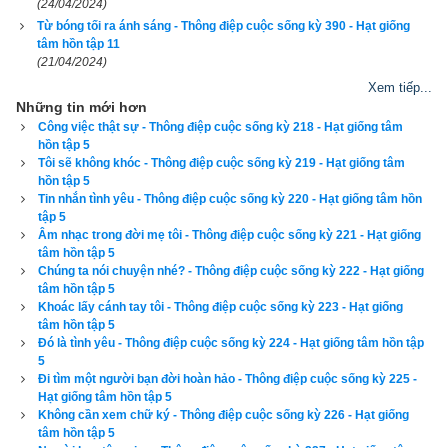
(24/04/2024)
cay đắng.
Từ bóng tối ra ánh sáng - Thông điệp cuộc sống kỳ 390 - Hạt giống
tâm hồn tập 11
Mẹ tôi kiên nhẫn lắng nghe trong khi tôi không tiếc lời thương 
(21/04/2024)
xót cho thân phận mình. Rồi, nhìn về phía con đường im vắng 
Xem tiếp...
Những tin mới hơn
phía trước, bà khẽ hỏi tôi:
Công việc thật sự - Thông điệp cuộc sống kỳ 218 - Hạt giống tâm
hồn tập 5
- Có bao giờ con nghĩ rằng cuộc sống của con ở đây không 
Tôi sẽ không khóc - Thông điệp cuộc sống kỳ 219 - Hạt giống tâm
phải là vì con?
hồn tập 5
Tin nhắn tình yêu - Thông điệp cuộc sống kỳ 220 - Hạt giống tâm hồn
tập 5
Tôi im lặng. Bà lặng lẽ nói tiếp:
Âm nhạc trong đời mẹ tôi - Thông điệp cuộc sống kỳ 221 - Hạt giống
tâm hồn tập 5
- Thượng Đế đã sắp đặt hết rồi. Người thu xếp để con và 
Chúng ta nói chuyện nhé? - Thông điệp cuộc sống kỳ 222 - Hạt giống
Shane sống ở nơi nào là vì lợi ích của Shane, không phải vì 
tâm hồn tập 5
Khoác lấy cánh tay tôi - Thông điệp cuộc sống kỳ 223 - Hạt giống
lợi ích của con.
tâm hồn tập 5
Đó là tình yêu - Thông điệp cuộc sống kỳ 224 - Hạt giống tâm hồn tập
Vì lợi ích của Shane, không phải vì lợi ích của con. Giờ đây 
5
Đi tìm một người bạn đời hoàn hảo - Thông điệp cuộc sống kỳ 225 -
tôi vẫn còn nhớ những lời nói thông thái của mẹ tôi. Với cái 
Hạt giống tâm hồn tập 5
nhìn từng trải, bà nhận ra rằng khi tôi không có sẵn kế hoạch 
Không cần xem chữ ký - Thông điệp cuộc sống kỳ 226 - Hạt giống
nào thì Thượng Đế sẽ lập kế hoạch cho tôi. Bà hiểu ngôi nhà 
tâm hồn tập 5