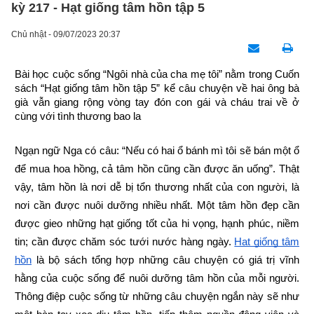
kỳ 217 - Hạt giống tâm hồn tập 5
Chủ nhật - 09/07/2023 20:37
Bài học cuộc sống “Ngôi nhà của cha mẹ tôi” nằm trong Cuốn 
sách “Hạt giống tâm hồn tập 5” kể câu chuyện về hai ông bà 
già vẫn giang rộng vòng tay đón con gái và cháu trai về ở 
cùng với tình thương bao la
Ngạn ngữ Nga có câu: “Nếu có hai ổ bánh mì tôi sẽ bán một ổ 
để mua hoa hồng, cả tâm hồn cũng cần được ăn uống”. Thật 
vậy, tâm hồn là nơi dễ bị tổn thương nhất của con người, là 
nơi cần được nuôi dưỡng nhiều nhất. Một tâm hồn đẹp cần 
được gieo những hạt giống tốt của hi vọng, hạnh phúc, niềm 
tin; cần được chăm sóc tưới nước hàng ngày.
Hạt giống tâm 
hồn
 là bộ sách tổng hợp những câu chuyện có giá trị vĩnh 
hằng của cuộc sống để nuôi dưỡng tâm hồn của mỗi người. 
Thông điệp cuộc sống từ những câu chuyện ngắn này sẽ như 