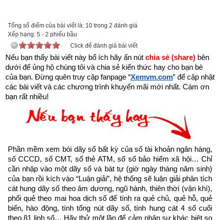
Tổng số điểm của bài viết là: 10 trong 2 đánh giá
Xếp hạng:
Với mong muốn góp một phần nhỏ bé lan truyền những thông 
5
-
2
phiếu bầu
Click để đánh giá bài viết
điệp tích cực truyền cảm hứng về cuộc sống, tình yêu nhằm 
Nếu bạn thấy bài viết này bổ ích hãy ấn nút 
chia sẻ (share) 
bên 
giúp những người đang tuyệt vọng bế tắc trong cuộc sống trở 
dưới để ủng hộ chúng tôi và chia sẻ kiến thức hay cho bạn bè 
lên mạnh mẽ hơn, giúp họ vực dậy tinh thần, vượt qua nghịch 
của bạn. Đừng quên truy cập fanpage
“
Xemvm.com
” để cập nhật 
cảnh để viết tiếp hành trình ước mơ, đạt được thành công 
các bài viết và các chương trình khuyến mãi mới nhất. Cám ơn 
bạn rất nhiều!
trong cuộc sống,
Xemvm.com
 xin hân hạnh giới thiệu tới độc 
giả trọn bộ 11 
cuốn sách Hạt giống tâm hồn
. 
Kích vào link sau:
https://xemvm.com/thu-vien-ebooks/sach-ky-nang-song/link-
tai-sach-hat-giong-tam-hon-pdf-10.html
Phần mềm xem bói dãy số bất kỳ của số tài khoản ngân hàng, 
số CCCD, số CMT, số thẻ ATM, số sổ bảo hiểm xã hội… Chỉ 
để tải về Ebook Sách Hạt giống tâm hồn hoặc liên hệ Zalo: 
cần nhập vào một dãy số và bát tự (giờ ngày tháng năm sinh) 
0926.138.186 để nhận trực tiếp file pdf.
của bạn rồi kích vào “Luận giải”, hệ thống sẽ luận giải phân tích 
cát hung dãy số theo âm dương, ngũ hành, thiên thời (vận khí), 
phối quẻ theo mai hoa dịch số để tính ra quẻ chủ, quẻ hỗ, quẻ 
Sau đây là Câu chuyện về Ngôi nhà của cha mẹ tôi được 
biến, hào động, tính tổng nút dãy số, tính hung cát 4 số cuối 
trích từ Cuốn “Hạt giống tâm hồn tập 5” của nhà xuất bản tổng 
theo 81 linh số… Hãy thử một lần để cảm nhận sự khác biệt so 