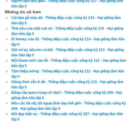
Người bạn tâm giao - Thông điệp cuộc sống kỳ 227 - Hạt giống tâm
của cha mẹ là để Shane ổn định 
cuộc sống, không phải để 
hồn tập 5
dành cho sự ích kỷ của tôi.
Những tin cũ hơn
Cái bàn gỗ màu đỏ - Thông điệp cuộc sống kỳ 216 - Hạt giống tâm
Trong khi tôi nói chuyện với mẹ ở ngoài hiên, Shane đang bận 
hồn tập 5
Tình yêu của một con vịt - Thông điệp cuộc sống kỳ 215 - Hạt giống
rộn bên dưới tầng hầm của ông ngoại nó. Trong tầng hầm đầy 
tâm hồn tập 5
những đồ phụ tùng xe hơi và nhiều vật dụng linh tinh khác 
Dì Honey của tôi - Thông điệp cuộc sống kỳ 214 - Hạt giống tâm hồn
tập 5
cung cấp đủ một cuộc phiêu lưu mạo hiểm. Và trong ngày 
Giữ nó lại, nếu em có thể - Thông điệp cuộc sống kỳ 213 - Hạt giống
hôm đó, tôi không nhớ rõ Shane đã dành bao nhiêu thời gian ở 
tâm hồn tập 5
Một Dawn mới của tôi - Thông điệp cuộc sống kỳ 212 - Hạt giống tâm
dưới tầng hầm khi tôi mải mê với sự nản lòng, nản chí. Cuối 
hồn tập 5
cùng, khi bước ra khỏi thế giới đầy đồ nghề dụng cụ của ông 
Tấm thiệp mừng - Thông điệp cuộc sống kỳ 211 - Hạt giống tâm hồn
tập 5
ngoại, Shane mang theo một miếng gỗ mỏng.
Giáng Sinh vẫn ở đó - Thông điệp cuộc sống kỳ 210 - Hạt giống tâm
hồn tập 5
Lẳng lặng và đầy tự hào, con trai tôi dựa tác phẩm của nó vào 
Bằng cấp quan trọng cỡ nào? - Thông điệp cuộc sống kỳ 209 - Hạt
lề đường, ngay trước nhà ông bà ngoại. Trên tấm bảng, nét 
giống tâm hồn tập 5
Nếu các bà nội, bà ngoại lãnh đạo thế giới - Thông điệp cuộc sống kỳ
bút nghiêng nghiêng màu đỏ của nó hiện rõ hàng chữ: NGÔI 
208 - Hạt giống tâm hồn tập 5
NHÀ ĐẶC BIỆT.
Nét đẹp thật sự - Thông điệp cuộc sống kỳ 207 - Hạt giống tâm hồn
tập 5
Để đọc online trọn bộ Sách Hạt giống tâm hồn kích vào
đây
. 