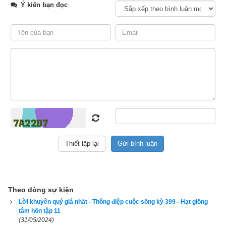
Ý kiến bạn đọc
giờ có đủ tiền để làm điều chúng tôi cần, hoặc muốn làm.
Tôi cố gắng tìm nhà, nhưng ở đâu chúng tôi cũng cảm thấy 
không thích hợp. Căn hộ đầu tiên của chúng tôi có một phòng 
ngủ. Mặc dù đã thôi nôi, con trai tôi vẫn ngủ trong cái nôi cũ và 
chúng tôi chia sẻ căn phòng ngủ bé xíu đó. Đầu óc tôi bận bịu 
quá nhiều chuyện đến mức tôi không nghĩ tới việc mua cho 
Shane một cái giường lớn hơn.
Nó vẫn ngủ trong cái nôi tí hơn khi chúng tôi chuyển sang căn 
hộ thứ hai - một tòa nhà chung cư với đường ống nước đông 
cứng lại vào mùa đông - và hành lang trống trải là phòng ngủ 
của con trai tôi. Nhưng Shane không hề than phiền chuyện nó 
ngủ ở đâu hoặc chúng tôi sống ở đâu. Nó cũng chẳng than 
phiền chuyện nó không có cha.
Theo dòng sự kiện
Lời khuyên quý giá nhất - Thông điệp cuộc sống kỳ 399 - Hạt giống
Đáng buồn là, ngay khi tôi bắt đầu hẹn hò với một người đàn 
tâm hồn tập 11
ông khác thì tôi lại chuyển nhà thêm lần nữa. Lần này là một 
(31/05/2024)