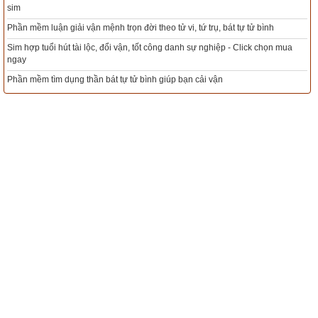
Xem bói sim phong thủy theo khoa học tử vi, tứ trụ chính xác nhất
nh
Mua sim Thần tài, Thần tài theo bạn! Giao sim miễn phí
ọn mua
Lịch vạn niên - Chọn giờ tốt ngày đẹp
Xem ngày đẹp - chọn ngày tốt khởi sự theo kinh dịch chính xác nhất
Tổng Kho Sim Năm sinh 0x - 9x - 8x -7x -6x giá rẻ nhất thị trường - Click
ngay
Ngày cần xem
Ngày khởi sự (DL)
Giờ khởi sự
Xem ngày
Tác giả bài viết:
Thầy Uri – Tổng biên tập chuyên mục giác ngộ
Nguồn tin:
Trích từ cuốn Sách Hạt giống tâm hồn tập 5