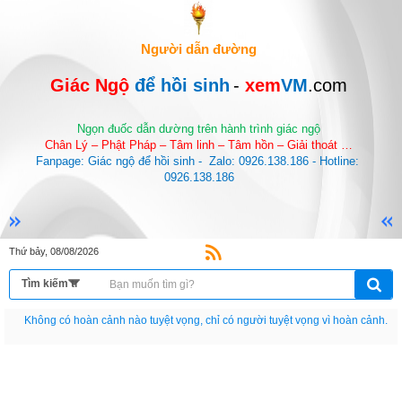
Người dẫn đường
Giác Ngộ 
để hồi sinh
-
 xem
VM
.com
Ngọn đuốc dẫn dường trên hành trình giác ngộ
Chân Lý – Phật Pháp – Tâm linh – Tâm hồn – Giải thoát …
Fanpage: Giác ngộ để hồi sinh -  Zalo: 0926.138.186 - Hotline: 
0926.138.186
Thứ bảy, 08/08/2026
Nếu như không chịu học tập thì cho dù đi vạn dặm đường cũng chỉ là anh đưa
thư.