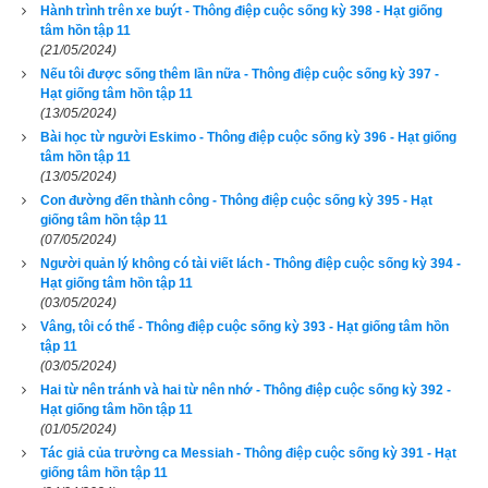
Hành trình trên xe buýt - Thông điệp cuộc sống kỳ 398 - Hạt giống
chiếc nhà xe lưu động cho thuê. Cuộc sống thiếu thốn của con 
tâm hồn tập 11
trai tôi và tôi trong chiếc rờ-mooc đủ để dập tắt ý muốn ra 
(21/05/2024)
riêng của tôi.
Nếu tôi được sống thêm lần nữa - Thông điệp cuộc sống kỳ 397 -
Hạt giống tâm hồn tập 11
(13/05/2024)
Mang tâm trạng nhẹ nhõm, tôi quay trở về nhà cha mẹ. Họ 
Bài học từ người Eskimo - Thông điệp cuộc sống kỳ 396 - Hạt giống
nhân ái đón nhận tôi và cháu ngoại của họ vào nhà. Ớ đó, lò 
tâm hồn tập 11
sưỏi được mở hai mươi bốn giờ mỗi ngày và đường ống 
(13/05/2024)
Con đường đến thành công - Thông điệp cuộc sống kỳ 395 - Hạt
nước không bị đông cứng. Con trai tôi có phòng riêng, và một 
giống tâm hồn tập 11
cái giường phù hợp với chiều cao của nó. Cha mẹ luôn có 
(07/05/2024)
mặt để giúp đỡ hai mẹ con tôi. Bốn người anh trai cũng vậy. 
Người quản lý không có tài viết lách - Thông điệp cuộc sống kỳ 394 -
Hạt giống tâm hồn tập 11
Mỗi khi ghé vào thăm, họ đều chơi với đứa cháu nhỏ và cho 
(03/05/2024)
nó thấy tình phụ tử là như thế nào, giống như cha tôi vậy.
Vâng, tôi có thể - Thông điệp cuộc sống kỳ 393 - Hạt giống tâm hồn
tập 11
Nhưng, mặc cho mọi tình thương bao trùm quanh Shane, tôi 
(03/05/2024)
vẫn không vui. Mặc cho bao thăng trầm đến và đi trong cuộc 
Hai từ nên tránh và hai từ nên nhớ - Thông điệp cuộc sống kỳ 392 -
Hạt giống tâm hồn tập 11
đời, tôi vẫn chưa rút ra bài học rằng mọi điều trong cuộc sống 
(01/05/2024)
không thể và không chỉ dành cho một mình tôi. Nói thật, trong 
Tác giả của trường ca Messiah - Thông điệp cuộc sống kỳ 391 - Hạt
giống tâm hồn tập 11
khi ngồi ngoài hiên với mẹ, tôi đã than vãn đủ thứ một cách 