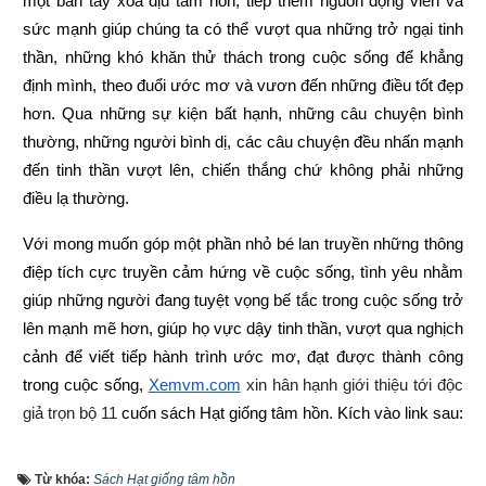
một bàn tay xoa dịu tâm hồn, tiếp thêm nguồn động viên và 
sức mạnh giúp chúng ta có thể vượt qua những trở ngại tinh 
thần, những khó khăn thử thách trong cuộc sống để khẳng 
định mình, theo đuổi ước mơ và vươn đến những điều tốt đẹp 
hơn. Qua những sự kiện bất hạnh, những câu chuyện bình 
thường, những người bình dị, các câu chuyện đều nhấn mạnh 
đến tinh thần vượt lên, chiến thắng chứ không phải những 
điều lạ thường.
Với mong muốn góp một phần nhỏ bé lan truyền những thông 
điệp tích cực truyền cảm hứng về cuộc sống, tình yêu nhằm 
giúp những người đang tuyệt vọng bế tắc trong cuộc sống trở 
lên mạnh mẽ hơn, giúp họ vực dậy tinh thần, vượt qua nghịch 
cảnh để viết tiếp hành trình ước mơ, đạt được thành công 
trong cuộc sống,
Xemvm.com
 xin hân hạnh giới thiệu tới độc 
giả trọn bộ 11 
cuốn sách Hạt giống tâm hồn
. 
Kích vào link sau:
https://xemvm.com/thu-vien-ebooks/sach-ky-nang-song/link-
Từ khóa:
Sách Hạt giống tâm hồn