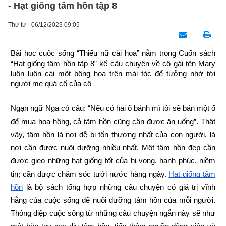
- Hạt giống tâm hồn tập 8
Thứ tư - 06/12/2023 09:05
Bài học cuộc sống “Thiếu nữ cài hoa” nằm trong Cuốn sách 
“Hạt giống tâm hồn tập 8” kể câu chuyện về cô gái tên Mary 
luôn luôn cài một bông hoa trên mái tóc để tưởng nhớ tới 
người mẹ quá cố của cô
Ngạn ngữ Nga có câu: “Nếu có hai ổ bánh mì tôi sẽ bán một ổ 
để mua hoa hồng, cả tâm hồn cũng cần được ăn uống”. Thật 
vậy, tâm hồn là nơi dễ bị tổn thương nhất của con người, là 
nơi cần được nuôi dưỡng nhiều nhất. Một tâm hồn đẹp cần 
được gieo những hạt giống tốt của hi vọng, hạnh phúc, niềm 
tin; cần được chăm sóc tưới nước hàng ngày.
Hạt giống tâm 
hồn
 là bộ sách tổng hợp những câu chuyện có giá trị vĩnh 
hằng của cuộc sống để nuôi dưỡng tâm hồn của mỗi người. 
Thông điệp cuộc sống từ những câu chuyện ngắn này sẽ như 