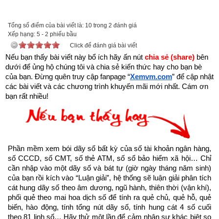
tai-sach-hat-giong-tam-hon-pdf-10.html
để tải về Ebook Sách Hạt giống tâm hồn hoặc liên hệ Zalo: 
Tổng số điểm của bài viết là: 10 trong 2 đánh giá
0926.138.186 để nhận trực tiếp file pdf.
Xếp hạng:
5
-
2
phiếu bầu
Click để đánh giá bài viết
Sau đây là Câu chuyện về Thiếu nữ cài hoa được trích từ 
Nếu bạn thấy bài viết này bổ ích hãy ấn nút 
chia sẻ (share) 
bên 
dưới để ủng hộ chúng tôi và chia sẻ kiến thức hay cho bạn bè 
Cuốn “Hạt giống tâm hồn tập 8” của nhà xuất bản tổng hợp 
của bạn. Đừng quên truy cập fanpage
“
Xemvm.com
” để cập nhật 
TP. Hồ Chí Minh
các bài viết và các chương trình khuyến mãi mới nhất. Cám ơn 
bạn rất nhiều!
“
Tình yêu thương đến chẳng vì một lý do nào, nhưng bất cứ 
một nguyên nhân nào dù nhỏ bé cũng có thể bắt đầu cho một 
tình yêu. 
”
- Khuyết danh
Phần mềm xem bói dãy số bất kỳ của số tài khoản ngân hàng, 
số CCCD, số CMT, số thẻ ATM, số sổ bảo hiểm xã hội… Chỉ 
Mary là một nhân viên đồ họa có tài của công ty tôi. Hằng 
cần nhập vào một dãy số và bát tự (giờ ngày tháng năm sinh) 
của bạn rồi kích vào “Luận giải”, hệ thống sẽ luận giải phân tích 
ngày, gần như vào đúng một giờ nhất định, cô chậm rãi bước 
cát hung dãy số theo âm dương, ngũ hành, thiên thời (vận khí), 
vào phòng làm việc, với một đóa hoa cài trên mái tóc. Mary 
phối quẻ theo mai hoa dịch số để tính ra quẻ chủ, quẻ hỗ, quẻ 
luôn cài lên tóc mình một bông hoa, bất cứ lúc nào và bất cứ 
biến, hào động, tính tổng nút dãy số, tính hung cát 4 số cuối 
theo 81 linh số… Hãy thử một lần để cảm nhận sự khác biệt so 
nơi đâu. Thường thì đó là một đóa hoa phù hợp với màu trang 