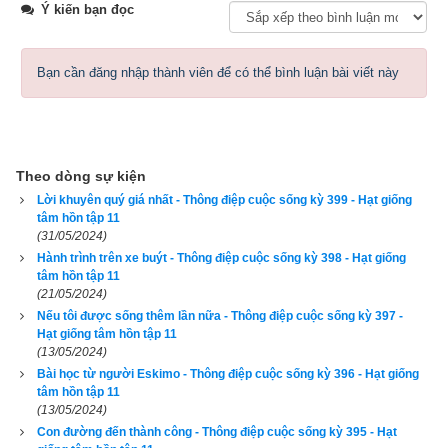
Ý kiến bạn đọc
Có thể ai đó sẽ đáp như vậy, kèm theo nụ cười thán phục. 
Chẳng ai có thể phàn nàn về công việc của Mary. Cô ấy thật 
sự có tài. Chúng tôi luôn thắc mắc vì sao Mary lại cài hoa 
Bạn cần đăng nhập thành viên để có thể bình luận bài viết này
nhưng chưa ai hỏi thẳng Mary lý do vì sao cô lại làm như vậy. 
Có lẽ nếu một ngày nào đó, Mary xuất hiện mà không có bông 
hoa nào như thường lệ, chắc mọi người sẽ ngạc nhiên lắm.
Theo dòng sự kiện
Thế rồi một hôm, Mary không cài hoa thật. Đợi đến khi cô ấy 
Lời khuyên quý giá nhất - Thông điệp cuộc sống kỳ 399 - Hạt giống
mang bản dự án vào phòng tôi, tôi thắc mắc:
tâm hồn tập 11
(31/05/2024)
- Sao hôm nay cô không cài hoa? Tôi đã quen nhìn thấy cô cài 
Hành trình trên xe buýt - Thông điệp cuộc sống kỳ 398 - Hạt giống
tâm hồn tập 11
hoa đến nỗi cảm thấy như thiếu thiếu một cái gì ấy!
(21/05/2024)
Nếu tôi được sống thêm lần nữa - Thông điệp cuộc sống kỳ 397 -
- ô, vâng! - Mary lặng lẽ đáp bằng một giọng buồn buồn. Điều 
Hạt giống tâm hồn tập 11
này thật khác với tính cách sôi nổi, trẻ trung thường ngày của 
(13/05/2024)
cô. Tôi cảm giác có một điều gì đó hơi bất ổn.
Bài học từ người Eskimo - Thông điệp cuộc sống kỳ 396 - Hạt giống
tâm hồn tập 11
(13/05/2024)
- Cô không sao chứ? - Tôi hỏi, dù hy vọng rằng sẽ nghe thấy 
Con đường đến thành công - Thông điệp cuộc sống kỳ 395 - Hạt
câu đáp: “Không sao, tôi vẫn bình thường”.