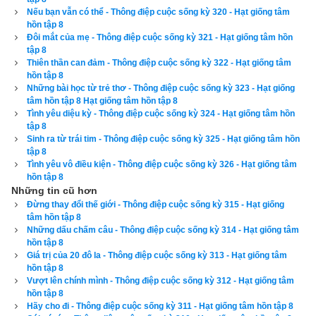
- Mẹ tôi bị bệnh ung thư. Bà mất lúc tôi chỉ vừa mười lăm tuổi. 
Nếu bạn vẫn có thể - Thông điệp cuộc sống kỳ 320 - Hạt giống tâm
Đó là một cú sốc quá lớn với tôi, bởi vì mẹ con tôi rất gần gũi 
hồn tập 8
Đôi mắt của mẹ - Thông điệp cuộc sống kỳ 321 - Hạt giống tâm hồn
nhau. Mẹ rất yêu và hiểu tôi. Khi biết mình sắp chết, bà đã thu 
tập 8
lại những lời chúc và nhắn nhủ dành cho mỗi sinh nhật của tôi, 
Thiên thần can đảm - Thông điệp cuộc sống kỳ 322 - Hạt giống tâm
hồn tập 8
từ năm tôi mười sáu tới năm tôi hai mươi lăm tuổi. Hôm nay 
Những bài học từ trẻ thơ - Thông điệp cuộc sống kỳ 323 - Hạt giống
là sinh nhật lần thứ hai mươi lăm của tôi. Hồi sáng, tôi đã xem 
tâm hồn tập 8 Hạt giống tâm hồn tập 8
cuốn băng video cuối cùng bà chuẩn bị.
Tình yêu diệu kỳ - Thông điệp cuộc sống kỳ 324 - Hạt giống tâm hồn
tập 8
Sinh ra từ trái tim - Thông điệp cuộc sống kỳ 325 - Hạt giống tâm hồn
- ô, tôi thật sự cảm động khi biết chuyện này.
tập 8
Tình yêu vô điều kiện - Thông điệp cuộc sống kỳ 326 - Hạt giống tâm
- Tôi nói, lần này với sự cảm thông sâu sắc trước tâm trạng 
hồn tập 8
Những tin cũ hơn
của Mary.
Đừng thay đổi thế giới - Thông điệp cuộc sống kỳ 315 - Hạt giống
tâm hồn tập 8
- Cám ơn lòng tốt của ông. Thật ra, hôm nay tôi không cài hoa 
Những dấu chấm câu - Thông điệp cuộc sống kỳ 314 - Hạt giống tâm
cũng có lý do riêng. Khi tôi còn bé, mẹ thường cài hoa lên tóc 
hồn tập 8
Giá trị của 20 đô la - Thông điệp cuộc sống kỳ 313 - Hạt giống tâm
tôi. Một ngày nọ, khi bà đang nằm viện, tôi mang vào cho bà 
hồn tập 8
một bó hoa hồng mới hái ở vườn nhà. Cầm bó hoa trên tay, 
Vượt lên chính mình - Thông điệp cuộc sống kỳ 312 - Hạt giống tâm
mẹ đưa tới gần mũi để có thể ngửi thấy mùi thơm của nó. Thế 
hồn tập 8
Hãy cho đi - Thông điệp cuộc sống kỳ 311 - Hạt giống tâm hồn tập 8
rồi bà rút ra một bông, kéo tôi lại gần. Bà vuốt tóc tôi, cài bông 