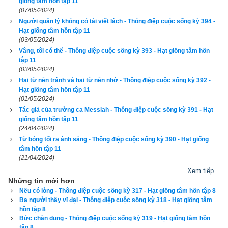
giống tâm hồn tập 11
(07/05/2024)
Mary ngước mắt lên nhìn tôi. Nhìn thẳng vào đôi mắt nâu sậm 
Người quản lý không có tài viết lách - Thông điệp cuộc sống kỳ 394 -
ấy, tôi linh cảm rằng mình đã chạm vào một điều gì đó lớn lao 
Hạt giống tâm hồn tập 11
(03/05/2024)
hơn chuyện cài hoa nhiều. - Vâng! - Cô ấy nói khẽ. - Hôm nay 
Vâng, tôi có thể - Thông điệp cuộc sống kỳ 393 - Hạt giống tâm hồn
là ngày giỗ của mẹ tôi. Tôi rất nhớ bà. Vì thế nên tôi hơi buồn 
tập 11
(03/05/2024)
chút ít.
Hai từ nên tránh và hai từ nên nhớ - Thông điệp cuộc sống kỳ 392 -
Hạt giống tâm hồn tập 11
- Tôi hiểu rồi! - Tôi bối rối, cố tỏ ra thông cảm, nhưng cũng 
(01/05/2024)
không muốn khuấy động thêm cảm xúc buồn rầu của cô ấy. - 
Tác giả của trường ca Messiah - Thông điệp cuộc sống kỳ 391 - Hạt
Tôi biết điều này thật khó khăn với cô.
giống tâm hồn tập 11
(24/04/2024)
- Không. Tôi không sao đâu. Tôi biết mình có vẻ đa cảm một 
Từ bóng tối ra ánh sáng - Thông điệp cuộc sống kỳ 390 - Hạt giống
tâm hồn tập 11
tí.
(21/04/2024)
Xem tiếp...
Nhưng dẫu sao, đối với tôi, hôm nay là một ngày buồn, ông 
Những tin mới hơn
biết không...
Nếu có lòng - Thông điệp cuộc sống kỳ 317 - Hạt giống tâm hồn tập 8
Ba người thầy vĩ đại - Thông điệp cuộc sống kỳ 318 - Hạt giống tâm
Và cô ấy bắt đầu kể cho tôi nghe câu chuyện của mình.
hồn tập 8
Bức chân dung - Thông điệp cuộc sống kỳ 319 - Hạt giống tâm hồn
tập 8