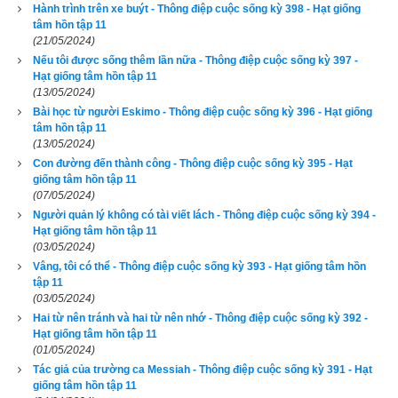
Hành trình trên xe buýt - Thông điệp cuộc sống kỳ 398 - Hạt giống
tiếng nói vọng lên:
tâm hồn tập 11
(21/05/2024)
- Tức là mẹ mày đã bỏ mày trong thùng rác đó.
Nếu tôi được sống thêm lần nữa - Thông điệp cuộc sống kỳ 397 -
Hạt giống tâm hồn tập 11
(13/05/2024)
Cả xe im bặt. Andy tiếp tục nói những lời cay độc:
Bài học từ người Eskimo - Thông điệp cuộc sống kỳ 396 - Hạt giống
tâm hồn tập 11
- Mày bị bỏ trong thùng rác đó. Cũng may là có người đã 
(13/05/2024)
lượm mày ra, chứ nếu không, mày đã bị xe xúc rác cán nát ra 
Con đường đến thành công - Thông điệp cuộc sống kỳ 395 - Hạt
rồi.
giống tâm hồn tập 11
(07/05/2024)
Người quản lý không có tài viết lách - Thông điệp cuộc sống kỳ 394 -
Neil thấy như tim mình nhói lên trong lồng ngực. Cậu bé muốn 
Hạt giống tâm hồn tập 11
xuống xe ngay lập tức, nhưng bác tài không cho phép bởi ông 
(03/05/2024)
biết nhà cậu vẫn còn xa. Để xoa dịu nỗi đau của Neil, mọi 
Vâng, tôi có thể - Thông điệp cuộc sống kỳ 393 - Hạt giống tâm hồn
tập 11
người trên xe cố làm ra vẻ bình thường, lại trò chuyện râm 
(03/05/2024)
ran như trước, nhưng cậu bé chẳng 
thể nghe được gì.
Hai từ nên tránh và hai từ nên nhớ - Thông điệp cuộc sống kỳ 392 -
Hạt giống tâm hồn tập 11
(01/05/2024)
Tác giả của trường ca Messiah - Thông điệp cuộc sống kỳ 391 - Hạt
giống tâm hồn tập 11