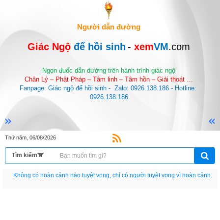
Người dẫn đường
Giác Ngộ 
để hồi sinh
-
 xem
VM
.com
Ngọn đuốc dẫn dường trên hành trình giác ngộ
Chân Lý – Phật Pháp – Tâm linh – Tâm hồn – Giải thoát …
Fanpage: Giác ngộ để hồi sinh -  Zalo: 0926.138.186 - Hotline: 
0926.138.186
Thứ năm, 06/08/2026
Nếu như không chịu học tập thì cho dù đi vạn dặm đường cũng chỉ là anh đưa
thư.