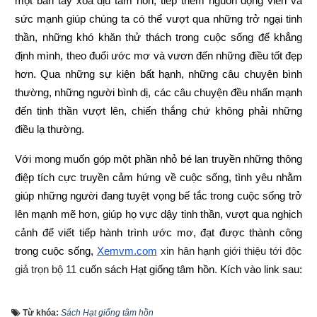
một bàn tay xoa dịu tâm hồn, tiếp thêm nguồn động viên và 
sức mạnh giúp chúng ta có thể vượt qua những trở ngại tinh 
thần, những khó khăn thử thách trong cuộc sống để khẳng 
định mình, theo đuổi ước mơ và vươn đến những điều tốt đẹp 
hơn. Qua những sự kiện bất hạnh, những câu chuyện bình 
thường, những người bình dị, các câu chuyện đều nhấn mạnh 
đến tinh thần vượt lên, chiến thắng chứ không phải những 
điều lạ thường.
Với mong muốn góp một phần nhỏ bé lan truyền những thông 
điệp tích cực truyền cảm hứng về cuộc sống, tình yêu nhằm 
giúp những người đang tuyệt vọng bế tắc trong cuộc sống trở 
lên mạnh mẽ hơn, giúp họ vực dậy tinh thần, vượt qua nghịch 
cảnh để viết tiếp hành trình ước mơ, đạt được thành công 
trong cuộc sống,
Xemvm.com
 xin hân hạnh giới thiệu tới độc 
giả trọn bộ 11 
cuốn sách Hạt giống tâm hồn
. 
Kích vào link sau:
https://xemvm.com/thu-vien-ebooks/sach-ky-nang-song/link-
Từ khóa:
Sách Hạt giống tâm hồn