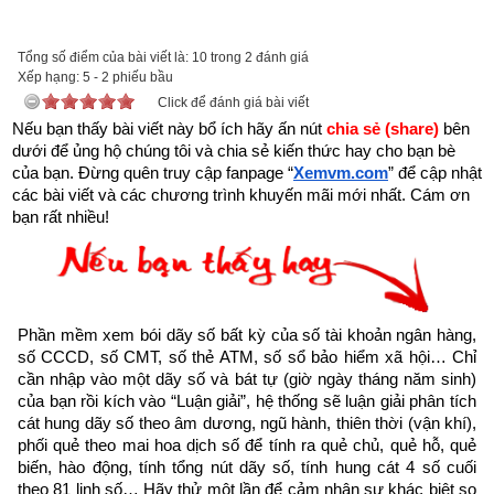
tai-sach-hat-giong-tam-hon-pdf-10.html
để tải về Ebook Sách Hạt giống tâm hồn hoặc liên hệ Zalo: 
Tổng số điểm của bài viết là: 10 trong 2 đánh giá
0926.138.186 để nhận trực tiếp file pdf.
Xếp hạng:
5
-
2
phiếu bầu
Click để đánh giá bài viết
Sau đây là Câu chuyện về Sinh ra từ trái tim được trích từ 
Nếu bạn thấy bài viết này bổ ích hãy ấn nút 
chia sẻ (share) 
bên 
dưới để ủng hộ chúng tôi và chia sẻ kiến thức hay cho bạn bè 
Cuốn “Hạt giống tâm hồn tập 8” của nhà xuất bản tổng hợp 
của bạn. Đừng quên truy cập fanpage
“
Xemvm.com
” để cập nhật 
TP. Hồ Chí Minh
các bài viết và các chương trình khuyến mãi mới nhất. Cám ơn 
bạn rất nhiều!
“Bất cứ ai cũng có thể tạo nên sự khác biệt cho cuộc sống 
của người khác bằng sự quan tâm và tình yêu của mình. ”
- Khuyết danh
Phần mềm xem bói dãy số bất kỳ của số tài khoản ngân hàng, 
Khi Jimmy lên 5 tuổi, ba mẹ cậu nhận nuôi bé Neil. Cậu vẫn 
số CCCD, số CMT, số thẻ ATM, số sổ bảo hiểm xã hội… Chỉ 
còn nhớ cái ngày ở văn phòng luật sư, khi được hỏi:
cần nhập vào một dãy số và bát tự (giờ ngày tháng năm sinh) 
của bạn rồi kích vào “Luận giải”, hệ thống sẽ luận giải phân tích 
- Hôm nay không chỉ có bố mẹ con nhận trách nhiệm nuôi 
cát hung dãy số theo âm dương, ngũ hành, thiên thời (vận khí), 
phối quẻ theo mai hoa dịch số để tính ra quẻ chủ, quẻ hỗ, quẻ 
dưỡng một đứa trẻ khác, mà ta tin rằng con cũng sẻ chia sẻ 
biến, hào động, tính tổng nút dãy số, tính hung cát 4 số cuối 
trách nhiệm này. Trở thành một người anh nghĩa là con sẽ yêu 
theo 81 linh số… Hãy thử một lần để cảm nhận sự khác biệt so 