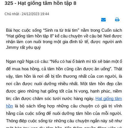
325 - Hạt giống tâm hồn tập 8
Chủ nhật - 24/12/2023 19:44
Bài học cuộc sống “Sinh ra từ trái tim” nằm trong Cuốn sách 
“Hạt giống tâm hồn tập 8” kể câu chuyện về cậu bé Neil được 
nhận làm con nuôi trong một gia đình tử tế, được người anh 
Jimmy rất yêu quý
Ngạn ngữ Nga có câu: “Nếu có hai ổ bánh mì tôi sẽ bán một ổ 
để mua hoa hồng, cả tâm hồn cũng cần được ăn uống”. Thật 
vậy, tâm hồn là nơi dễ bị tổn thương nhất của con người, là 
nơi cần được nuôi dưỡng nhiều nhất. Một tâm hồn đẹp cần 
được gieo những hạt giống tốt của hi vọng, hạnh phúc, niềm 
tin; cần được chăm sóc tưới nước hàng ngày.
Hạt giống tâm 
hồn
 là bộ sách tổng hợp những câu chuyện có giá trị vĩnh 
hằng của cuộc sống để nuôi dưỡng tâm hồn của mỗi người. 
Thông điệp cuộc sống từ những câu chuyện ngắn này sẽ như 