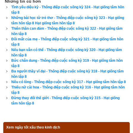
Neil ấm ức kể cho mẹ và anh nghe những gì Andy đã nói. 
Những tin cũ hơn
Tình yêu diệu kỳ - Thông điệp cuộc sống kỳ 324 - Hạt giống tâm hồn
Người mẹ lặng người trên ghế, không biết nói sao với con trai 
tập 8
mình. Bà biết rằng tất cả những gì bà đã đọc được trong sách 
Những bài học từ trẻ thơ - Thông điệp cuộc sống kỳ 323 - Hạt giống
tâm hồn tập 8 Hạt giống tâm hồn tập 8
không thể nào giúp xua tan được nỗi đau khổ hiện rõ trên 
Thiên thần can đảm - Thông điệp cuộc sống kỳ 322 - Hạt giống tâm
gương mặt Neil vào lúc này. Khi bà 
dang hai tay ra, định ôm 
hồn tập 8
cậu vào lòng, Neil tuột ngay ra khỏi ghế và bỏ đi, mặt buồn 
Đôi mắt của mẹ - Thông điệp cuộc sống kỳ 321 - Hạt giống tâm hồn
tập 8
rười rượi Không biết phải giải quyết như thế nào, người mẹ 
Nếu bạn vẫn có thể - Thông điệp cuộc sống kỳ 320 - Hạt giống tâm
lập tức cầm lấy điện thoại gọi cho bố cậu.
hồn tập 8
Bức chân dung - Thông điệp cuộc sống kỳ 319 - Hạt giống tâm hồn
tập 8
Đang mải suy nghĩ, bỗng nhiên Jimmy đột ngột bật dậy. Cậu 
Ba người thầy vĩ đại - Thông điệp cuộc sống kỳ 318 - Hạt giống tâm
đến bên Neil đang ôm mặt khóc thút thít, nói thật dịu dàng:
hồn tập 8
Nếu có lòng - Thông điệp cuộc sống kỳ 317 - Hạt giống tâm hồn tập 8
- Neil này, có những đứa trẻ thật không may vì chẳng có ai 
Thiếu nữ cài hoa - Thông điệp cuộc sống kỳ 316 - Hạt giống tâm hồn
tập 8
yêu thương chúng, ngay cả khi chúng đã được nhận làm con 
Đừng thay đổi thế giới - Thông điệp cuộc sống kỳ 315 - Hạt giống
nuôi. Còn với em, em chính là món quà ông già Noel trao cho 
tâm hồn tập 8
anh vì những lời cầu xin của anh. Em là thiên thần của bố mẹ, 
và tất nhiên, chẳng có ai lại không yêu quý thiên thần cả. 
Chẳng lẽ em không nhận thấy điều đó sao?
Xem ngày tốt xấu theo kinh dịch