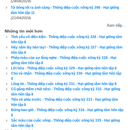
(24/04/2024)
Từ bóng tối ra ánh sáng - Thông điệp cuộc sống kỳ 390 - Hạt giống
tâm hồn tập 11
(21/04/2024)
Xem tiếp...
Những tin mới hơn
Tình yêu vô điều kiện - Thông điệp cuộc sống kỳ 326 - Hạt giống tâm
hồn tập 8
Hãy nắm lấy bàn tay! - Thông điệp cuộc sống kỳ 327 - Hạt giống tâm
hồn tập 8
Phép màu của sự lắng nghe - Thông điệp cuộc sống kỳ 328 - Hạt
giống tâm hồn tập 8
Jimmy đã đi học về trước, đang phụ mẹ nấu bữa tối trong nhà 
Lời hứa - Thông điệp cuộc sống kỳ 329 - Hạt giống tâm hồn tập 8
Cho và nhận - Thông điệp cuộc sống kỳ 330 - Hạt giống tâm hồn tập
bếp. Trên bàn ăn, phần sữa và bánh Oreos dành cho Neil vẫn 
8
nằm đó.
Lòng tin - Thông điệp cuộc sống kỳ 331 - Hạt giống tâm hồn tập 8
Cố gắng thêm chút nữa! - Thông điệp cuộc sống kỳ 332 - Hạt giống
tâm hồn tập 8
- Có chuyện gì thế hả con? - Mẹ cậu hỏi ngay, đúng như cách 
Tiến về phía trước - Thông điệp cuộc sống kỳ 333 - Hạt giống tâm
những bà mẹ vẫn thường làm khi cảm nhận được có gì đó 
hồn tập 8
Đừng bao giờ - Thông điệp cuộc sống kỳ 334 - Hạt giống tâm hồn tập
không hay xảy đến với con của mình, trước cả khi chúng kể 
8
cho họ nghe.
Sắc màu của cuộc sống - Thông điệp cuộc sống kỳ 335 - Hạt giống
tâm hồn tập 8