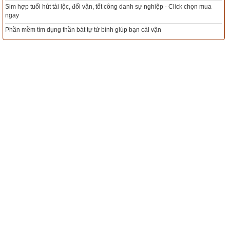
nay. Phiên bản
lịch vạn niên 2023
 hoàn toàn mới của chúng tôi 
Mua sim Thần tài, Thần tài theo bạn! Giao sim miễn phí
ọn mua
không những giao diện đẹp, dễ sử dụng mà còn luận giải 
Xem ngày đẹp - chọn ngày tốt khởi sự theo kinh dịch chính xác nhất
chính xác và chi tiết từng mục giúp độc giả dễ dàng lựa chọn 
được ngày tốt, giờ đẹp để khởi sự công việc. Hãy thử một lần 
Tổng Kho Sim Năm sinh 0x - 9x - 8x -7x -6x giá rẻ nhất thị trường - Click
ngay
để cảm nhận sự khác biệt so với các phần mềm lịch vạn sự 
khác.
Lịch vạn niên - Chọn giờ tốt ngày đẹp
Ngày cần xem
Ngày khởi sự (DL)
Giờ khởi sự