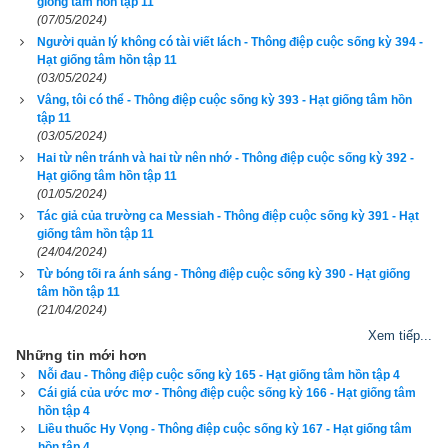
giống tâm hồn tập 11
(07/05/2024)
giá trị như những con chó khác mà. Cháu sẽ trả cho bác đúng 
Người quản lý không có tài viết lách - Thông điệp cuộc sống kỳ 394 -
giá. Ngập ngừng một lúc, cậu bé nói tiếp:
Hạt giống tâm hồn tập 11
(03/05/2024)
- Thực ra, cháu chỉ có và có thể trả bác ngay 3 đôla bây giờ. 
Vâng, tôi có thể - Thông điệp cuộc sống kỳ 393 - Hạt giống tâm hồn
tập 11
Sau đó, mỗi tháng cháu sẽ trả dần được không ạ?
(03/05/2024)
Hai từ nên tránh và hai từ nên nhớ - Thông điệp cuộc sống kỳ 392 -
- Nói thật nhé, cháu không nên mua nó. - Người chủ cửa hàng 
Hạt giống tâm hồn tập 11
khuyên. - Nó không bao giờ có thể chạy nhảy và chơi đùa 
(01/05/2024)
như những con chó khác được đâu.
Tác giả của trường ca Messiah - Thông điệp cuộc sống kỳ 391 - Hạt
giống tâm hồn tập 11
(24/04/2024)
Ông vừa dứt lời, cậu bé liền cúi xuống kéo ống quần lên, để lộ 
Từ bóng tối ra ánh sáng - Thông điệp cuộc sống kỳ 390 - Hạt giống
ra cái chân trái cong queo, bị liệt được đỡ bằng một thanh kim 
tâm hồn tập 11
loại. Cậu nhìn ông chủ cửa hàng khẽ nói:
(21/04/2024)
Xem tiếp...
- Chính cháu cũng chẳng chạy nhảy được mà. Nó sẽ là người 
Những tin mới hơn
bạn thân của cháu.
Nỗi đau - Thông điệp cuộc sống kỳ 165 - Hạt giống tâm hồn tập 4
Cái giá của ước mơ - Thông điệp cuộc sống kỳ 166 - Hạt giống tâm
hồn tập 4
Để đọc online trọn bộ Sách Hạt giống tâm hồn kích vào
đây
. 
Liều thuốc Hy Vọng - Thông điệp cuộc sống kỳ 167 - Hạt giống tâm
Hãy ủng hộ website bằng cách truy cập lịch vạn niên trên 
hồn tập 4