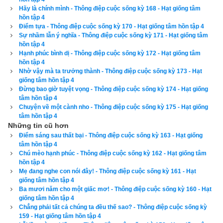
Hãy là chính mình - Thông điệp cuộc sống kỳ 168 - Hạt giống tâm
xemvm.com. Lịch vạn niên của chúng tôi không chỉ có các 
hồn tập 4
tính năng cơ bản như đổi lịch dương sang lịch âm,
lịch can 
Điểm tựa - Thông điệp cuộc sống kỳ 170 - Hạt giống tâm hồn tập 4
Sự nhầm lẫn ý nghĩa - Thông điệp cuộc sống kỳ 171 - Hạt giống tâm
chi
,
lịch tiết khí
,
xem ngày giờ Hoàng Đạo – Hắc Đạo
, xem 
hồn tập 4
ngày theo Ngọc hạp thông thư,
xem ngày theo nhị thập bát tú
Hạnh phúc bình dị - Thông điệp cuộc sống kỳ 172 - Hạt giống tâm
mà còn có nhiều tính năng nâng cao khác như
xem ngày 
hồn tập 4
Nhờ vậy mà ta trưởng thành - Thông điệp cuộc sống kỳ 173 - Hạt
xung khắc với tuổi
,
xem ngày theo Kinh Kim Phù
,
Xem ngày 
giống tâm hồn tập 4
theo Lục Diệu
,
xem ngày theo Đổng Công tuyển nhật (12 
Đừng bao giờ tuyệt vọng - Thông điệp cuộc sống kỳ 174 - Hạt giống
tâm hồn tập 4
trực)
,
Bành Tổ kỵ nhật
,
xem ngày xuất hành theo Khổng Minh
,
Chuyện về một cành nho - Thông điệp cuộc sống kỳ 175 - Hạt giống
chọn hướng tốt xuất hành
,
xem giờ tốt theo Lý Thuần Phong
, 
tâm hồn tập 4
Những tin cũ hơn
Quỷ Cốc Tử, xem ngày tốt xấu theo dân gian…nên vinh dự 
Điểm sáng sau thất bại - Thông điệp cuộc sống kỳ 163 - Hạt giống
được độc giả bình chọn là phần mềm lịch vạn niên số 1 hiện 
tâm hồn tập 4
nay. Phiên bản
lịch vạn niên 2023
 hoàn toàn mới của chúng tôi 
Chú mèo hạnh phúc - Thông điệp cuộc sống kỳ 162 - Hạt giống tâm
hồn tập 4
không những giao diện đẹp, dễ sử dụng mà còn luận giải 
Mẹ đang nghe con nói đây! - Thông điệp cuộc sống kỳ 161 - Hạt
chính xác và chi tiết từng mục giúp độc giả dễ dàng lựa chọn 
giống tâm hồn tập 4
Ba mươi năm cho một giấc mơ! - Thông điệp cuộc sống kỳ 160 - Hạt
được ngày tốt, giờ đẹp để khởi sự công việc. Hãy thử một lần 
giống tâm hồn tập 4
để cảm nhận sự khác biệt so với các phần mềm lịch vạn sự 
Chẳng phải tất cả chúng ta đều thế sao? - Thông điệp cuộc sống kỳ
159 - Hạt giống tâm hồn tập 4
khác.