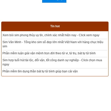
Tin hot
m ngay
Tổng kho sim phong thủy - Sim hợp tuổi - Sim hợp mệnh giá rẻ nhất th
hục triệu
Xem bói sim phong thủy theo khoa học tử vi, tứ trụ chính xác nhất
bình
Mua sim Thần tài, Thần tài theo bạn! Giao sim miễn phí
 chọn mua
Xem ngày đẹp - chọn ngày tốt khởi sự theo kinh dịch chính xác nhất
Tổng Kho Sim Năm sinh 0x - 9x - 8x -7x -6x giá rẻ nhất thị trường - Cli
ngay