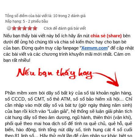
Với mong muốn góp một phần nhỏ bé lan truyền những thông 
Tổng số điểm của bài viết là: 10 trong 2 đánh giá
Xếp hạng:
5
-
2
phiếu bầu
điệp tích cực truyền cảm hứng về cuộc sống, tình yêu nhằm 
Click để đánh giá bài viết
giúp những người đang tuyệt vọng bế tắc trong cuộc sống trở 
Nếu bạn thấy bài viết này bổ ích hãy ấn nút 
chia sẻ (share) 
bên 
lên mạnh mẽ hơn, giúp họ vực dậy tinh thần, vượt qua nghịch 
dưới để ủng hộ chúng tôi và chia sẻ kiến thức hay cho bạn bè 
cảnh để viết tiếp hành trình ước mơ, đạt được thành công 
của bạn. Đừng quên truy cập fanpage
“
Xemvm.com
” để cập nhật 
các bài viết và các chương trình khuyến mãi mới nhất. Cám ơn 
trong cuộc sống,
Xemvm.com
 xin hân hạnh giới thiệu tới độc 
bạn rất nhiều!
giả trọn bộ 11 
cuốn sách Hạt giống tâm hồn
. 
Kích vào link sau:
https://xemvm.com/thu-vien-ebooks/sach-ky-nang-song/link-
tai-sach-hat-giong-tam-hon-pdf-10.html
Phần mềm xem bói dãy số bất kỳ của số tài khoản ngân hàng, 
để tải về Ebook Sách Hạt giống tâm hồn hoặc liên hệ Zalo: 
số CCCD, số CMT, số thẻ ATM, số sổ bảo hiểm xã hội… Chỉ 
0926.138.186 để nhận trực tiếp file pdf.
cần nhập vào một dãy số và bát tự (giờ ngày tháng năm sinh) 
của bạn rồi kích vào “Luận giải”, hệ thống sẽ luận giải phân tích 
cát hung dãy số theo âm dương, ngũ hành, thiên thời (vận khí), 
Sau đây là Câu chuyện về Đồng cảm được trích từ Cuốn “Hạt 
phối quẻ theo mai hoa dịch số để tính ra quẻ chủ, quẻ hỗ, quẻ 
giống tâm hồn tập 4” của nhà xuất bản tổng hợp TP. Hồ Chí 
biến, hào động, tính tổng nút dãy số, tính hung cát 4 số cuối 
Minh
theo 81 linh số… Hãy thử một lần để cảm nhận sự khác biệt so 