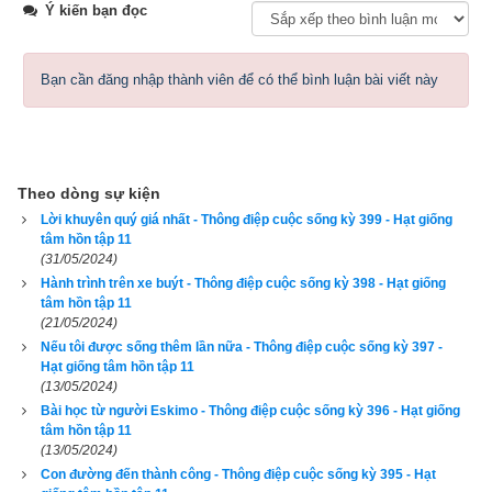
Ý kiến bạn đọc
con như năm cuộn lông đủ kích cỡ chạy ra, duy có một chú bị 
tụt lại sau khá xa. Ngay lập tức, cậu bé chú ý tới chú chó 
Bạn cần đăng nhập thành viên để có thể bình luận bài viết này
chậm
chạp, hơi khập khiễng đó. Cậu liền hỏi:
- Con chó này bị sao vậy bác?
Theo dòng sự kiện
Lời khuyên quý giá nhất - Thông điệp cuộc sống kỳ 399 - Hạt giống
ông chủ giải thích rằng nó bị tật ở khớp hông và nó sẽ bị khập 
tâm hồn tập 11
khiễng suốt đời. Nghe thế, cậu bé tỏ ra rất xúc động.
(31/05/2024)
Hành trình trên xe buýt - Thông điệp cuộc sống kỳ 398 - Hạt giống
- Đó chính là con chó cháu muốn mua. - Cậu nói với giọng 
tâm hồn tập 11
(21/05/2024)
quả quyết.
Nếu tôi được sống thêm lần nữa - Thông điệp cuộc sống kỳ 397 -
Hạt giống tâm hồn tập 11
- Nếu cháu muốn mua con chó đó, bác sẽ tặng cháu. Nhưng 
(13/05/2024)
bác biết cháu sẽ không thích nó đâu.
Bài học từ người Eskimo - Thông điệp cuộc sống kỳ 396 - Hạt giống
tâm hồn tập 11
Cậu bé nhìn thẳng vào mắt ông chủ cửa hàng:
(13/05/2024)
Con đường đến thành công - Thông điệp cuộc sống kỳ 395 - Hạt
- Cháu không muốn bác tặng nó cho cháu đâu. Nó cũng có 