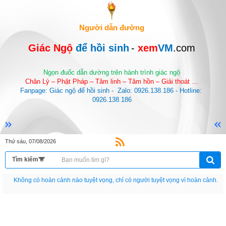
Người dẫn đường
Giác Ngộ 
để hồi sinh
-
 xem
VM
.com
Ngọn đuốc dẫn dường trên hành trình giác ngộ
Chân Lý – Phật Pháp – Tâm linh – Tâm hồn – Giải thoát …
Fanpage: Giác ngộ để hồi sinh -  Zalo: 0926.138.186 - Hotline: 
0926.138.186
Thứ sáu, 07/08/2026
Nếu như không chịu học tập thì cho dù đi vạn dặm đường cũng chỉ là anh đưa
thư.