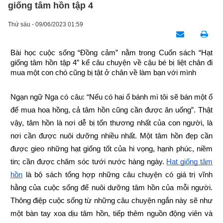
giống tâm hồn tập 4
Thứ sáu - 09/06/2023 01:59
Bài học cuộc sống “Đồng cảm” nằm trong Cuốn sách “Hạt 
giống tâm hồn tập 4” kể câu chuyện về cậu bé bị liệt chân đi 
mua một con chó cũng bị tật ở chân về làm bạn với mình
Ngạn ngữ Nga có câu: “Nếu có hai ổ bánh mì tôi sẽ bán một ổ 
để mua hoa hồng, cả tâm hồn cũng cần được ăn uống”. Thật 
vậy, tâm hồn là nơi dễ bị tổn thương nhất của con người, là 
nơi cần được nuôi dưỡng nhiều nhất. Một tâm hồn đẹp cần 
được gieo những hạt giống tốt của hi vọng, hạnh phúc, niềm 
tin; cần được chăm sóc tưới nước hàng ngày.
Hạt giống tâm 
hồn
 là bộ sách tổng hợp những câu chuyện có giá trị vĩnh 
hằng của cuộc sống để nuôi dưỡng tâm hồn của mỗi người. 
Thông điệp cuộc sống từ những câu chuyện ngắn này sẽ như 
một bàn tay xoa dịu tâm hồn, tiếp thêm nguồn động viên và 