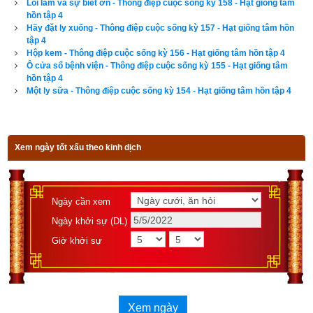
Lỗi lầm và sự biết ơn - Thông điệp cuộc sống kỳ 158 - Hạt giống tâm
hồn tập 4
Hãy đặt ly xuống - Thông điệp cuộc sống kỳ 157 - Hạt giống tâm hồn
tập 4
Hộp kem - Thông điệp cuộc sống kỳ 156 - Hạt giống tâm hồn tập 4
Lịch vạn niên - Chọn giờ tốt ngày đẹp
Ô cửa sổ bệnh viện - Thông điệp cuộc sống kỳ 155 - Hạt giống tâm
hồn tập 4
Một ly sữa - Thông điệp cuộc sống kỳ 154 - Hạt giống tâm hồn tập 4
Ngày cần xem
Ngày khởi sự (DL)
Xem ngày tốt xấu theo kinh dịch
Giờ khởi sự
Ngày cần xem
Xem ngày
Ngày khởi sự (DL)
Giờ khởi sự
Tác giả bài viết:
Thầy Uri – Tổng biên tập chuyên mục giác ngộ
Nguồn tin:
Trích từ cuốn Sách Hạt giống tâm hồn tập 4
Xem ngày